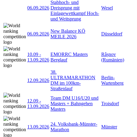
Stabhoch- und
06.09.2026
Dreisprung mit
Wesel
Einlagewettkampf Hoch-
und Weitsprung
New Balance KÖ
06.09.2026
Düsseldorf
MEILE 2026
10.09
-
EMORRC Masters
Râșnov
13.09.2026
Berglauf
(Rumänien)
38.
ULTRAMARATHON
Berlin-
12.09.2026
DM im 100km-
Wartenberg
Straßenlauf
Team DM U16/U20 und
12.09
-
Masters + Bahngehen
Troisdorf
13.09.2026
Masters
24. Volksbank-Münster-
13.09.2026
Münster
Marathon