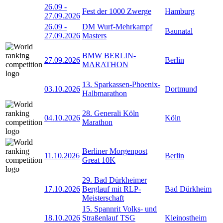
26.09
-
Fest der 1000 Zwerge
Hamburg
27.09.2026
26.09
-
DM Wurf-Mehrkampf
Baunatal
27.09.2026
Masters
BMW BERLIN-
27.09.2026
Berlin
MARATHON
13. Sparkassen-Phoenix-
03.10.2026
Dortmund
Halbmarathon
28. Generali Köln
04.10.2026
Köln
Marathon
Berliner Morgenpost
11.10.2026
Berlin
Great 10K
29. Bad Dürkheimer
17.10.2026
Berglauf mit RLP-
Bad Dürkheim
Meisterschaft
15. Spannrit Volks- und
18.10.2026
Straßenlauf TSG
Kleinostheim