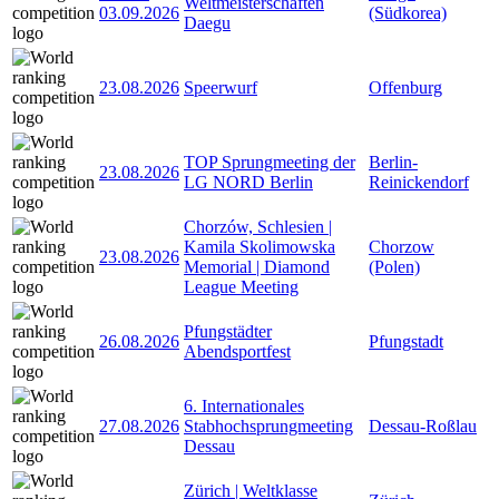
Weltmeisterschaften
03.09.2026
(Südkorea)
Daegu
23.08.2026
Speerwurf
Offenburg
TOP Sprungmeeting der
Berlin-
23.08.2026
LG NORD Berlin
Reinickendorf
Chorzów, Schlesien |
Kamila Skolimowska
Chorzow
23.08.2026
Memorial | Diamond
(Polen)
League Meeting
Pfungstädter
26.08.2026
Pfungstadt
Abendsportfest
6. Internationales
27.08.2026
Stabhochsprungmeeting
Dessau-Roßlau
Dessau
Zürich | Weltklasse