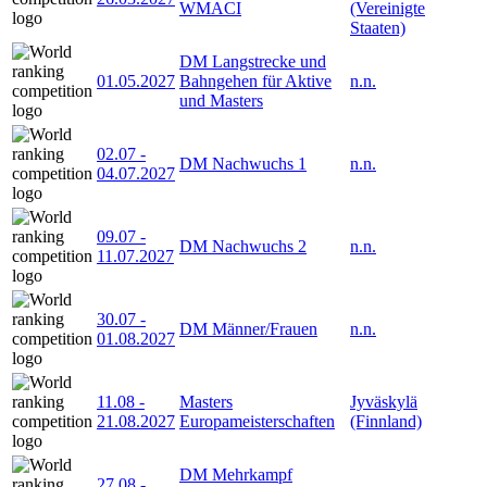
WMACI
(Vereinigte
Staaten)
DM Langstrecke und
01.05.2027
Bahngehen für Aktive
n.n.
und Masters
02.07
-
DM Nachwuchs 1
n.n.
04.07.2027
09.07
-
DM Nachwuchs 2
n.n.
11.07.2027
30.07
-
DM Männer/Frauen
n.n.
01.08.2027
11.08
-
Masters
Jyväskylä
21.08.2027
Europameisterschaften
(Finnland)
DM Mehrkampf
27.08
-