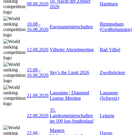
10. Nacht der Zehner
08.08.2026
Hamburg
2026
10.08
-
Birmingham
Europameisterschaften
16.08.2026
(Großbritannien)
12.08.2026
Vilbeler Abendmeeting
Bad Vilbel
15.08
-
Sky's the Limit 2026
Zweibrücken
16.08.2026
Lausanne | Diamond
Lausanne
21.08.2026
League Meeting
(Schweiz)
35.
22.08.2026
Landesmeisterschaften
Leipzig
im 100 km-Straßenlauf
Masters
22.08
-
Daegu