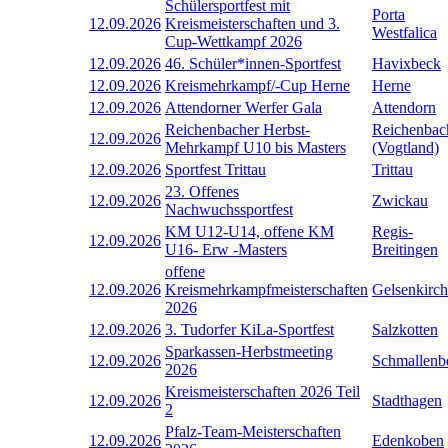
Schülersportfest mit
Porta
12.09.2026
Kreismeisterschaften und 3.
Westfalica
Cup-Wettkampf 2026
12.09.2026
46. Schüler*innen-Sportfest
Havixbeck
12.09.2026
Kreismehrkampf/-Cup Herne
Herne
12.09.2026
Attendorner Werfer Gala
Attendorn
Reichenbacher Herbst-
Reichenbac
12.09.2026
Mehrkampf U10 bis Masters
(Vogtland)
12.09.2026
Sportfest Trittau
Trittau
23. Offenes
12.09.2026
Zwickau
Nachwuchssportfest
KM U12-U14, offene KM
Regis-
12.09.2026
U16- Erw -Masters
Breitingen
offene
12.09.2026
Kreismehrkampfmeisterschaften
Gelsenkirc
2026
12.09.2026
3. Tudorfer KiLa-Sportfest
Salzkotten
Sparkassen-Herbstmeeting
12.09.2026
Schmallenb
2026
Kreismeisterschaften 2026 Teil
12.09.2026
Stadthagen
2
Pfalz-Team-Meisterschaften
12.09.2026
Edenkoben