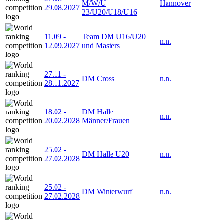
M/W/U
Hannover
29.08.2027
23/U20/U18/U16
11.09
-
Team DM U16/U20
n.n.
12.09.2027
und Masters
27.11
-
DM Cross
n.n.
28.11.2027
18.02
-
DM Halle
n.n.
20.02.2028
Männer/Frauen
25.02
-
DM Halle U20
n.n.
27.02.2028
25.02
-
DM Winterwurf
n.n.
27.02.2028