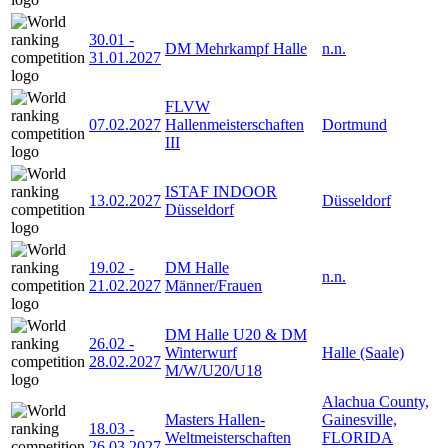
30.01
-
DM Mehrkampf Halle
n.n.
31.01.2027
FLVW
07.02.2027
Hallenmeisterschaften
Dortmund
III
ISTAF INDOOR
13.02.2027
Düsseldorf
Düsseldorf
19.02
-
DM Halle
n.n.
21.02.2027
Männer/Frauen
DM Halle U20 & DM
26.02
-
Winterwurf
Halle (Saale)
28.02.2027
M/W/U20/U18
Alachua County,
Masters Hallen-
Gainesville,
18.03
-
Weltmeisterschaften
FLORIDA
26.03.2027