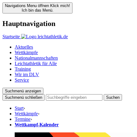
Navigations Menu öffnen
Klick mich!
Ich bin das Menü.
Hauptnavigation
Startseite
Aktuelles
Wettkämpfe
Nationalmannschaften
Leichtathletik für Alle
Training
Wir im DLV
Service
Suchmenü anzeigen
Suchmenü schließen
Suchen
Start
›
Wettkämpfe
›
Termine
›
Wettkampf-Kalender