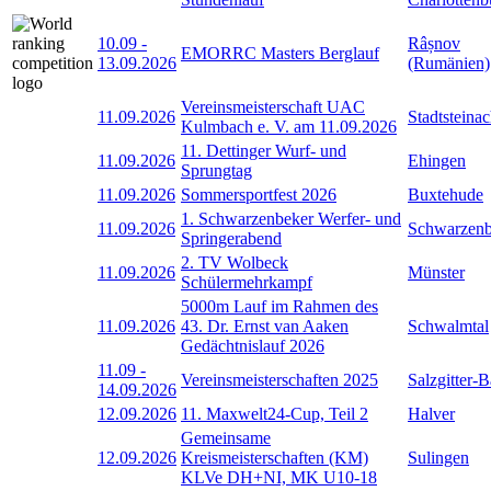
10.09
-
Râșnov
EMORRC Masters Berglauf
13.09.2026
(Rumänien)
Vereinsmeisterschaft UAC
11.09.2026
Stadtsteina
Kulmbach e. V. am 11.09.2026
11. Dettinger Wurf- und
11.09.2026
Ehingen
Sprungtag
11.09.2026
Sommersportfest 2026
Buxtehude
1. Schwarzenbeker Werfer- und
11.09.2026
Schwarzen
Springerabend
2. TV Wolbeck
11.09.2026
Münster
Schülermehrkampf
5000m Lauf im Rahmen des
11.09.2026
43. Dr. Ernst van Aaken
Schwalmtal
Gedächtnislauf 2026
11.09
-
Vereinsmeisterschaften 2025
Salzgitter-
14.09.2026
12.09.2026
11. Maxwelt24-Cup, Teil 2
Halver
Gemeinsame
12.09.2026
Kreismeisterschaften (KM)
Sulingen
KLVe DH+NI, MK U10-18