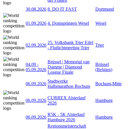
der Frauen
30.08.2026
8. DO IT FAST
Dortmund
01.09.2026
4. Domspringen Wesel
Wesel
25. Volksbank Trier Eifel
02.09.2026
Trier
- Flutlichtmeeting Trier
Brüssel | Memorial van
04.09
-
Brüssel
Damme | Diamond
05.09.2026
(Belgien)
League Finale
Stadtwerke
06.09.2026
Bochum-Mitte
Halbmarathon Bochum
CURREX Alsterlauf
06.09.2026
Hamburg
2026
R5K - 5K Alsterlauf
06.09.2026
Hamburg
Hamburg 2026
Regionsmeisterschaft