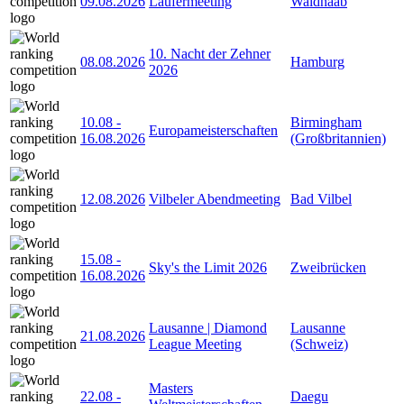
09.08.2026
Läufermeeting
Waldnaab
10. Nacht der Zehner
08.08.2026
Hamburg
2026
10.08
-
Birmingham
Europameisterschaften
16.08.2026
(Großbritannien)
12.08.2026
Vilbeler Abendmeeting
Bad Vilbel
15.08
-
Sky's the Limit 2026
Zweibrücken
16.08.2026
Lausanne | Diamond
Lausanne
21.08.2026
League Meeting
(Schweiz)
Masters
22.08
-
Daegu