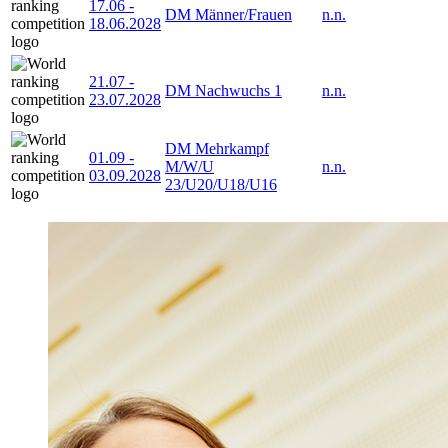
17.06
-
DM Männer/Frauen
n.n.
18.06.2028
21.07
-
DM Nachwuchs 1
n.n.
23.07.2028
DM Mehrkampf
01.09
-
M/W/U
n.n.
03.09.2028
23/U20/U18/U16