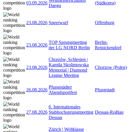
Weltmeisterschaften
03.09.2026
(Südkorea)
Daegu
23.08.2026
Speerwurf
Offenburg
TOP Sprungmeeting
Berlin-
23.08.2026
der LG NORD Berlin
Reinickendorf
Chorzów, Schlesien |
Kamila Skolimowska
23.08.2026
Chorzow (Polen)
Memorial | Diamond
League Meeting
Pfungstädter
26.08.2026
Pfungstadt
Abendsportfest
6. Internationales
27.08.2026
Stabhochsprungmeeting
Dessau-Roßlau
Dessau
Zürich | Weltklasse