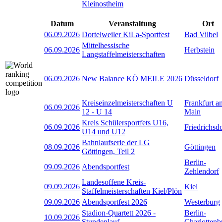
Kleinostheim
Datum
Veranstaltung
Ort
06.09.2026
Dortelweiler KiLa-Sportfest
Bad Vilbel
Mittelhessische
06.09.2026
Herbstein
Langstaffelmeisterschaften
06.09.2026
New Balance KÖ MEILE 2026
Düsseldorf
Kreiseinzelmeisterschaften U
Frankfurt a
06.09.2026
12 - U 14
Main
Kreis Schülersportfets U16,
06.09.2026
Friedrichsd
U14 und U12
Bahnlaufserie der LG
08.09.2026
Göttingen
Göttingen, Teil 2
Berlin-
09.09.2026
Abendsportfest
Zehlendorf
Landesoffene Kreis-
09.09.2026
Kiel
Staffelmeisterschaften Kiel/Plön
09.09.2026
Abendsportfest 2026
Westerburg
Stadion-Quartett 2026 -
Berlin-
10.09.2026
Stundenlauf
Charlottenb