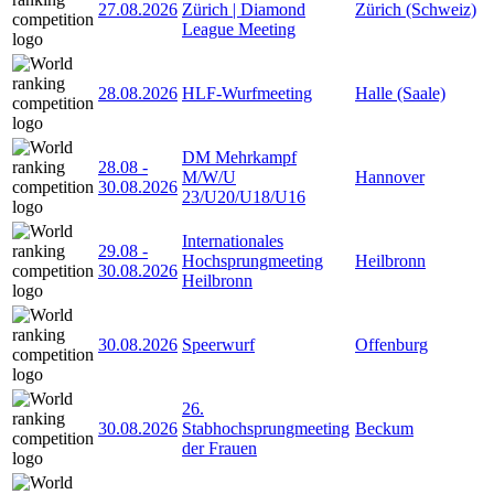
27.08.2026
Zürich | Diamond
Zürich (Schweiz)
League Meeting
28.08.2026
HLF-Wurfmeeting
Halle (Saale)
DM Mehrkampf
28.08
-
M/W/U
Hannover
30.08.2026
23/U20/U18/U16
Internationales
29.08
-
Hochsprungmeeting
Heilbronn
30.08.2026
Heilbronn
30.08.2026
Speerwurf
Offenburg
26.
30.08.2026
Stabhochsprungmeeting
Beckum
der Frauen