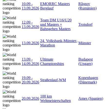
10.09
-
EMORRC Masters
Râșnov
13.09.2026
Berglauf
(Rumänien)
Team DM U16/U20
12.09
-
und Masters +
Troisdorf
13.09.2026
Bahngehen Masters
24. Volksbank-Münster-
13.09.2026
Münster
Marathon
13.09
-
Ultimate
Budapest
14.09.2026
Championships
(Ungarn)
19.09
-
Kopenhagen
Straßenlauf-WM
20.09.2026
(Dänemark)
100 km
20.09.2026
Ames (Spanien)
Weltmeisterschaften