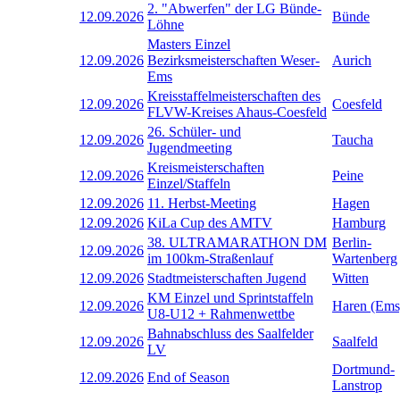
2. "Abwerfen" der LG Bünde-
12.09.2026
Bünde
Löhne
Masters Einzel
12.09.2026
Bezirksmeisterschaften Weser-
Aurich
Ems
Kreisstaffelmeisterschaften des
12.09.2026
Coesfeld
FLVW-Kreises Ahaus-Coesfeld
26. Schüler- und
12.09.2026
Taucha
Jugendmeeting
Kreismeisterschaften
12.09.2026
Peine
Einzel/Staffeln
12.09.2026
11. Herbst-Meeting
Hagen
12.09.2026
KiLa Cup des AMTV
Hamburg
38. ULTRAMARATHON DM
Berlin-
12.09.2026
im 100km-Straßenlauf
Wartenberg
12.09.2026
Stadtmeisterschaften Jugend
Witten
KM Einzel und Sprintstaffeln
12.09.2026
Haren (Ems
U8-U12 + Rahmenwettbe
Bahnabschluss des Saalfelder
12.09.2026
Saalfeld
LV
Dortmund-
12.09.2026
End of Season
Lanstrop