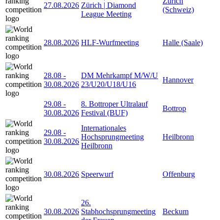
Zürich
27.08.2026
Zürich | Diamond
(Schweiz)
League Meeting
28.08.2026
HLF-Wurfmeeting
Halle (Saale)
28.08
-
DM Mehrkampf M/W/U
Hannover
30.08.2026
23/U20/U18/U16
29.08
-
8. Bottroper Ultralauf
Bottrop
30.08.2026
Festival (BUF)
Internationales
29.08
-
Hochsprungmeeting
Heilbronn
30.08.2026
Heilbronn
30.08.2026
Speerwurf
Offenburg
26.
30.08.2026
Stabhochsprungmeeting
Beckum