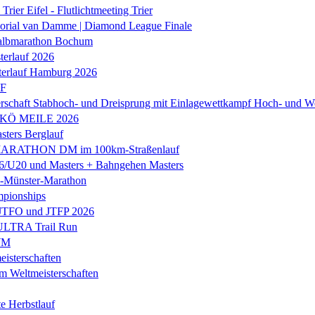
Trier Eifel - Flutlichtmeeting Trier
orial van Damme | Diamond League Finale
albmarathon Bochum
erlauf 2026
terlauf Hamburg 2026
LF
rschaft Stabhoch- und Dreisprung mit Einlagewettkampf Hoch- und W
 KÖ MEILE 2026
ers Berglauf
ARATHON DM im 100km-Straßenlauf
U20 und Masters + Bahngehen Masters
k-Münster-Marathon
mpionships
 JTFO und JTFP 2026
 ULTRA Trail Run
WM
isterschaften
m Weltmeisterschaften
e Herbstlauf