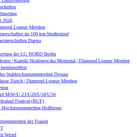
r Läufermeeting
schaften
dmeeting
it 2026
iamond League Meeting
sterschaften im 100 km-Straßenlauf
eisterschaften Daegu
eeting der LG NORD Berlin
lesien | Kamila Skolimowska Memorial | Diamond League Meeting
Abendsportfest
nales Stabhochsprungmeeting Dessau
klasse Zürich | Diamond League Meeting
ting
f M/W/U 23/U20/U18/U16
ltralauf Festival (BUF)
es Hochsprungmeeting Heilbronn
prungmeeting der Frauen
ST
en Wesel