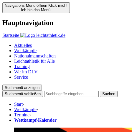
Navigations Menu öffnen
Klick mich!
Ich bin das Menü.
Hauptnavigation
Startseite
Aktuelles
Wettkämpfe
Nationalmannschaften
Leichtathletik für Alle
Training
Wir im DLV
Service
Suchmenü anzeigen
Suchmenü schließen
Suchen
Start
›
Wettkämpfe
›
Termine
›
Wettkampf-Kalender