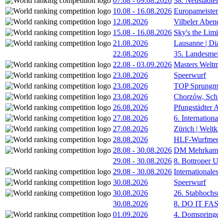
07.08
-
09.08.2026
38. Neustädte
10.08
-
16.08.2026
Europameister
12.08.2026
Vilbeler Aben
15.08
-
16.08.2026
Sky's the Lim
21.08.2026
Lausanne | D
22.08.2026
35. Landesmei
22.08
-
03.09.2026
Masters Weltm
23.08.2026
Speerwurf
23.08.2026
TOP Sprungm
23.08.2026
Chorzów, Sch
26.08.2026
Pfungstädter 
27.08.2026
6. Internatio
27.08.2026
Zürich | Welt
28.08.2026
HLF-Wurfmee
28.08
-
30.08.2026
DM Mehrkamp
29.08
-
30.08.2026
8. Bottroper U
29.08
-
30.08.2026
International
30.08.2026
Speerwurf
30.08.2026
26. Stabhochs
30.08.2026
8. DO IT FA
01.09.2026
4. Domspring