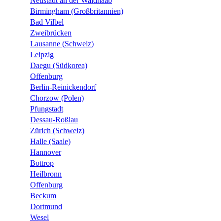
Neustadt an der Waldnaab
Birmingham (Großbritannien)
Bad Vilbel
Zweibrücken
Lausanne (Schweiz)
Leipzig
Daegu (Südkorea)
Offenburg
Berlin-Reinickendorf
Chorzow (Polen)
Pfungstadt
Dessau-Roßlau
Zürich (Schweiz)
Halle (Saale)
Hannover
Bottrop
Heilbronn
Offenburg
Beckum
Dortmund
Wesel