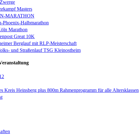
 Zwerge
rkampf Masters
IN-MARATHON
en-Phoenix-Halbmarathon
Köln Marathon
enpost Great 10K
eimer Berglauf mit RLP-Meisterschaft
Volks- und Straßenlauf TSG Kleinostheim
Veranstaltung
12
es Kreis Heinsberg plus 800m Rahmenprogramm für alle Altersklassen
st
aften