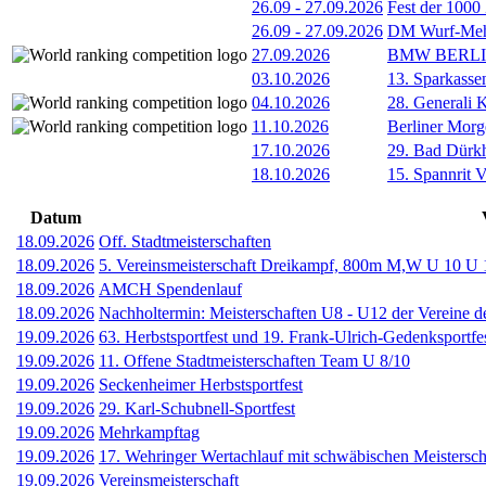
26.09
-
27.09.2026
Fest der 1000
26.09
-
27.09.2026
DM Wurf-Meh
27.09.2026
BMW BERL
03.10.2026
13. Sparkass
04.10.2026
28. Generali 
11.10.2026
Berliner Morg
17.10.2026
29. Bad Dürkh
18.10.2026
15. Spannrit 
Datum
18.09.2026
Off. Stadtmeisterschaften
18.09.2026
5. Vereinsmeisterschaft Dreikampf, 800m M,W U 10 U 
18.09.2026
AMCH Spendenlauf
18.09.2026
Nachholtermin: Meisterschaften U8 - U12 der Vereine d
19.09.2026
63. Herbstsportfest und 19. Frank-Ulrich-Gedenksportfe
19.09.2026
11. Offene Stadtmeisterschaften Team U 8/10
19.09.2026
Seckenheimer Herbstsportfest
19.09.2026
29. Karl-Schubnell-Sportfest
19.09.2026
Mehrkampftag
19.09.2026
17. Wehringer Wertachlauf mit schwäbischen Meistersch
19.09.2026
Vereinsmeisterschaft