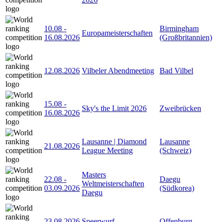
10.08
-
Birmingham
Europameisterschaften
16.08.2026
(Großbritannien)
12.08.2026
Vilbeler Abendmeeting
Bad Vilbel
15.08
-
Sky's the Limit 2026
Zweibrücken
16.08.2026
Lausanne | Diamond
Lausanne
21.08.2026
League Meeting
(Schweiz)
Masters
22.08
-
Daegu
Weltmeisterschaften
03.09.2026
(Südkorea)
Daegu
23.08.2026
Speerwurf
Offenburg