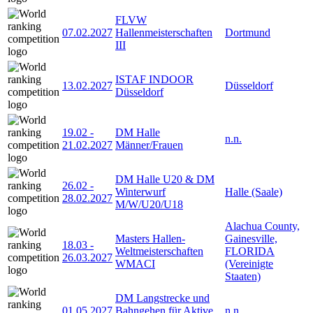
FLVW
07.02.2027
Hallenmeisterschaften
Dortmund
III
ISTAF INDOOR
13.02.2027
Düsseldorf
Düsseldorf
19.02
-
DM Halle
n.n.
21.02.2027
Männer/Frauen
DM Halle U20 & DM
26.02
-
Winterwurf
Halle (Saale)
28.02.2027
M/W/U20/U18
Alachua County,
Masters Hallen-
Gainesville,
18.03
-
Weltmeisterschaften
FLORIDA
26.03.2027
WMACI
(Vereinigte
Staaten)
DM Langstrecke und
01.05.2027
Bahngehen für Aktive
n.n.