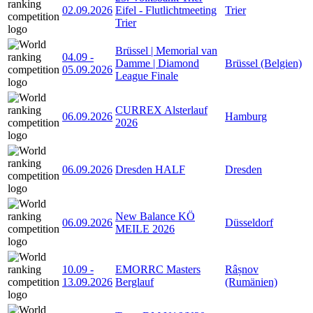
02.09.2026
Eifel - Flutlichtmeeting
Trier
Trier
Brüssel | Memorial van
04.09
-
Damme | Diamond
Brüssel (Belgien)
05.09.2026
League Finale
CURREX Alsterlauf
06.09.2026
Hamburg
2026
06.09.2026
Dresden HALF
Dresden
New Balance KÖ
06.09.2026
Düsseldorf
MEILE 2026
10.09
-
EMORRC Masters
Râșnov
13.09.2026
Berglauf
(Rumänien)