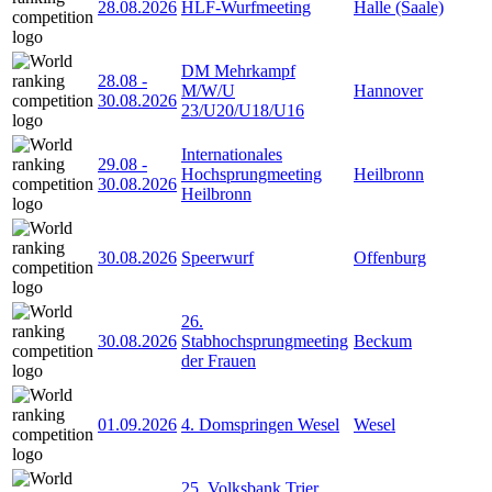
28.08.2026
HLF-Wurfmeeting
Halle (Saale)
DM Mehrkampf
28.08
-
M/W/U
Hannover
30.08.2026
23/U20/U18/U16
Internationales
29.08
-
Hochsprungmeeting
Heilbronn
30.08.2026
Heilbronn
30.08.2026
Speerwurf
Offenburg
26.
30.08.2026
Stabhochsprungmeeting
Beckum
der Frauen
01.09.2026
4. Domspringen Wesel
Wesel
25. Volksbank Trier