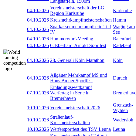
Langstaffeln, 1500m
Vereinsmeisterschaft der LG
04.10.2026
Karlsruhe
Region Karlsruhe
04.10.2026
Kreismehrkampfmeisterschaften
Hamm
Sparkassenmehrkampfserie Teil
Waging am
04.10.2026
IV
See
04.10.2026
Hammerwurf-Meeting
Baienfurt
04.10.2026
6. Eberhard-Arnold-Sportfest
Radebeul
04.10.2026
28. Generali Köln Marathon
Köln
Allgäuer Mehrkampf MS und
04.10.2026
Durach
Hans Breuer Sportfest
Einladungswettkampf
07.10.2026
Werfertag in Serie in
Bremerhav
Bremerhaven
Grenzach-
10.10.2026
Vereinsmeisterschaft 2026
Wyhlen
Straßenlauf-
10.10.2026
Wadersloh
Kreismeisterschaften
10.10.2026
Werfersportfest des TSV Leuna
Leuna
Kreismeisterschaften U16 mit