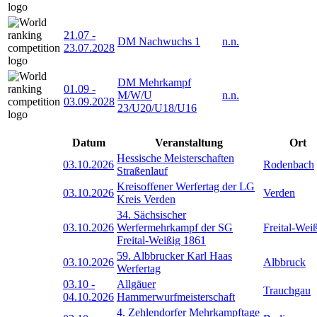
21.07
-
DM Nachwuchs 1
n.n.
23.07.2028
DM Mehrkampf
01.09
-
M/W/U
n.n.
03.09.2028
23/U20/U18/U16
Datum
Veranstaltung
Ort
Hessische Meisterschaften
03.10.2026
Rodenbach
Straßenlauf
Kreisoffener Werfertag der LG
03.10.2026
Verden
Kreis Verden
34. Sächsischer
03.10.2026
Werfermehrkampf der SG
Freital-Wei
Freital-Weißig 1861
59. Albbrucker Karl Haas
03.10.2026
Albbruck
Werfertag
03.10
-
Allgäuer
Trauchgau
04.10.2026
Hammerwurfmeisterschaft
4. Zehlendorfer Mehrkampftage