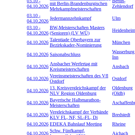
03.10
-
Berlin-
mit Berlin-Brandenburgischen
04.10.2026
Zehlendorf
Mehrkampfmeisterschaften
03.10
-
Jedermannzehnkampf
Ulm
04.10.2026
03.10
-
BW-Meisterschaften Masters
Heidenhei
04.10.2026
(Senioren) (LV WÜ)
Talentiade Oberbayern zur
04.10.2026
München
Bezirkskader-Nominierung
Wasserburg
04.10.2026
Saisonabschluss
Inn
Ansbacher Werfertag mit
04.10.2026
Ansbach
Kreismeisterschaften
Vereinsmeisterschaften des Vfl
04.10.2026
Ostdorf
Ostdorf
13. Kreisvergleichskampf der
Oldenburg
04.10.2026
NLV Region Oldenburg
(Oldb)
Bayerische Halbmarathon-
04.10.2026
Aschaffenb
Meisterschaften
Vergleichskampf der Verbände
04.10.2026
Bredstedt
KLV FL, NF, SL-FL, Di
04.10.2026
EDEKA Bahnlauf Meeting
Rheine
Schw. Fünfkampf,
04.10.2026
Aichach