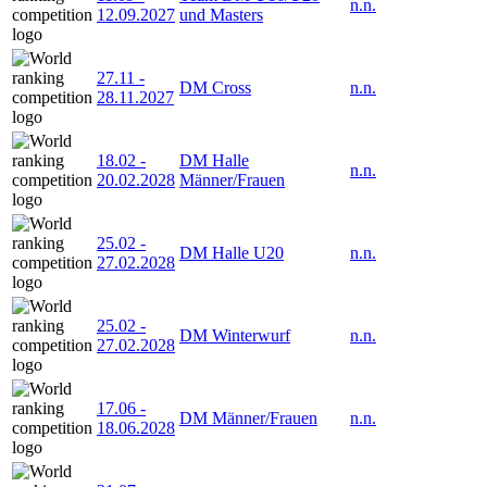
n.n.
12.09.2027
und Masters
27.11
-
DM Cross
n.n.
28.11.2027
18.02
-
DM Halle
n.n.
20.02.2028
Männer/Frauen
25.02
-
DM Halle U20
n.n.
27.02.2028
25.02
-
DM Winterwurf
n.n.
27.02.2028
17.06
-
DM Männer/Frauen
n.n.
18.06.2028