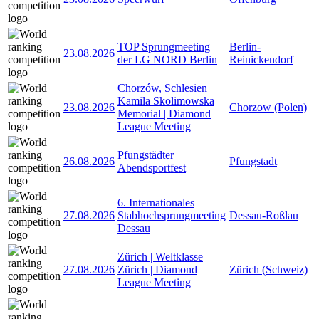
TOP Sprungmeeting
Berlin-
23.08.2026
der LG NORD Berlin
Reinickendorf
Chorzów, Schlesien |
Kamila Skolimowska
23.08.2026
Chorzow (Polen)
Memorial | Diamond
League Meeting
Pfungstädter
26.08.2026
Pfungstadt
Abendsportfest
6. Internationales
27.08.2026
Stabhochsprungmeeting
Dessau-Roßlau
Dessau
Zürich | Weltklasse
27.08.2026
Zürich | Diamond
Zürich (Schweiz)
League Meeting