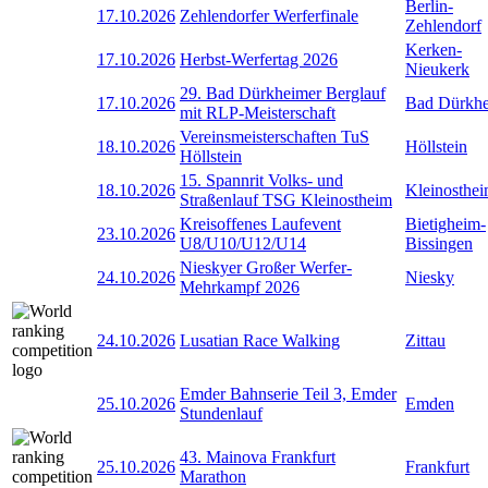
Berlin-
17.10.2026
Zehlendorfer Werferfinale
Zehlendorf
Kerken-
17.10.2026
Herbst-Werfertag 2026
Nieukerk
29. Bad Dürkheimer Berglauf
17.10.2026
Bad Dürkh
mit RLP-Meisterschaft
Vereinsmeisterschaften TuS
18.10.2026
Höllstein
Höllstein
15. Spannrit Volks- und
18.10.2026
Kleinosthe
Straßenlauf TSG Kleinostheim
Kreisoffenes Laufevent
Bietigheim-
23.10.2026
U8/U10/U12/U14
Bissingen
Nieskyer Großer Werfer-
24.10.2026
Niesky
Mehrkampf 2026
24.10.2026
Lusatian Race Walking
Zittau
Emder Bahnserie Teil 3, Emder
25.10.2026
Emden
Stundenlauf
43. Mainova Frankfurt
25.10.2026
Frankfurt
Marathon