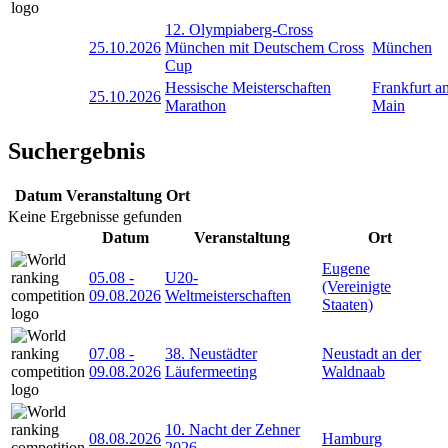
12. Olympiaberg-Cross
25.10.2026
München mit Deutschem Cross
München
Cup
Hessische Meisterschaften
Frankfurt a
25.10.2026
Marathon
Main
Suchergebnis
Datum
Veranstaltung
Ort
Keine Ergebnisse gefunden
Datum
Veranstaltung
Ort
Eugene
05.08
-
U20-
(Vereinigte
09.08.2026
Weltmeisterschaften
Staaten)
07.08
-
38. Neustädter
Neustadt an der
09.08.2026
Läufermeeting
Waldnaab
10. Nacht der Zehner
08.08.2026
Hamburg
2026