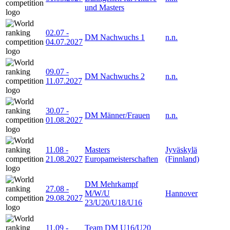
und Masters
02.07
-
DM Nachwuchs 1
n.n.
04.07.2027
09.07
-
DM Nachwuchs 2
n.n.
11.07.2027
30.07
-
DM Männer/Frauen
n.n.
01.08.2027
11.08
-
Masters
Jyväskylä
21.08.2027
Europameisterschaften
(Finnland)
DM Mehrkampf
27.08
-
M/W/U
Hannover
29.08.2027
23/U20/U18/U16
11.09
-
Team DM U16/U20