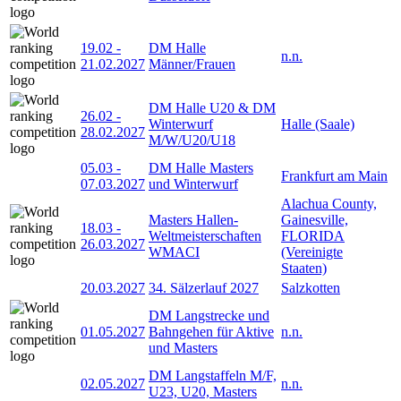
19.02
-
DM Halle
n.n.
21.02.2027
Männer/Frauen
DM Halle U20 & DM
26.02
-
Winterwurf
Halle (Saale)
28.02.2027
M/W/U20/U18
05.03
-
DM Halle Masters
Frankfurt am Main
07.03.2027
und Winterwurf
Alachua County,
Masters Hallen-
Gainesville,
18.03
-
Weltmeisterschaften
FLORIDA
26.03.2027
WMACI
(Vereinigte
Staaten)
20.03.2027
34. Sälzerlauf 2027
Salzkotten
DM Langstrecke und
01.05.2027
Bahngehen für Aktive
n.n.
und Masters
DM Langstaffeln M/F,
02.05.2027
n.n.
U23, U20, Masters