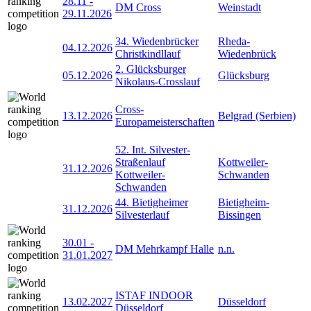
28.11
-
DM Cross
Weinstadt
29.11.2026
34. Wiedenbrücker
Rheda-
04.12.2026
Christkindllauf
Wiedenbrück
2. Glücksburger
05.12.2026
Glücksburg
Nikolaus-Crosslauf
Cross-
13.12.2026
Belgrad (Serbien)
Europameisterschaften
52. Int. Silvester-
Straßenlauf
Kottweiler-
31.12.2026
Kottweiler-
Schwanden
Schwanden
44. Bietigheimer
Bietigheim-
31.12.2026
Silvesterlauf
Bissingen
30.01
-
DM Mehrkampf Halle
n.n.
31.01.2027
ISTAF INDOOR
13.02.2027
Düsseldorf
Düsseldorf