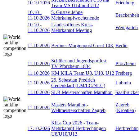
10.10.2026
Friedberg
Team MS U14 und U12
10.10
-
5. Gustav Jenne
Brackenhe
11.10.2026
Mehrkampfwochenende
10.10
-
Landesoffenes Kreis-
Weingarten
11.10.2026
Mehrkampf-Meeting
11.10.2026
Berliner Morgenpost Great 10K
Berlin
Schüler und Jugendsportfest
11.10.2026
Pforzheim
TV Pforzheim 1834
11.10.2026
KM KILA Team U8, U10, U12
Freiberg
25. Sebastian Fredrich
11.10.2026
Lubmin
Gedenklauf (LM/LC/NLC)
11.10.2026
SLB Meisterschaften Marathon
Saarbrücke
Masters Marathon-
Zagreb
11.10.2026
Weltmeisterschaften Zagreb
(Kroatien)
KiLa Cup 2026 - Team-
17.10.2026
Mehrkampf Herbrechtingen
Herbrechti
U8/U10/U12