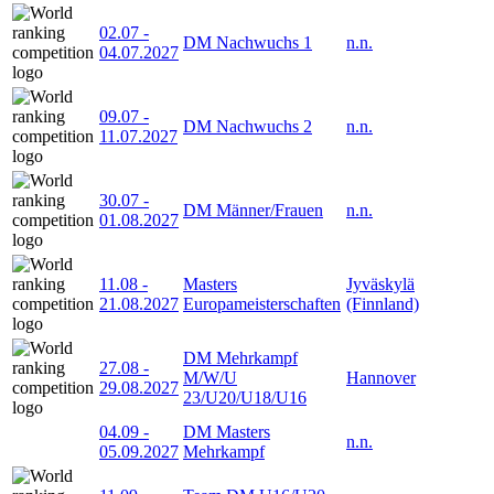
02.07
-
DM Nachwuchs 1
n.n.
04.07.2027
09.07
-
DM Nachwuchs 2
n.n.
11.07.2027
30.07
-
DM Männer/Frauen
n.n.
01.08.2027
11.08
-
Masters
Jyväskylä
21.08.2027
Europameisterschaften
(Finnland)
DM Mehrkampf
27.08
-
M/W/U
Hannover
29.08.2027
23/U20/U18/U16
04.09
-
DM Masters
n.n.
05.09.2027
Mehrkampf