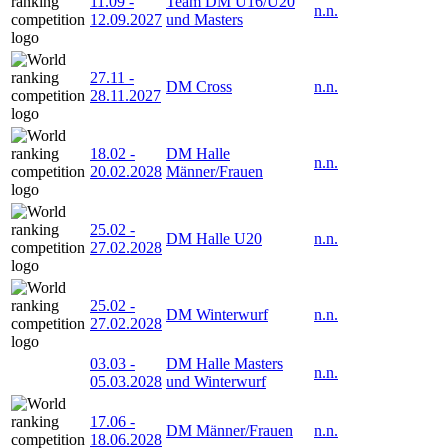
11.09
-
Team DM U16/U20
n.n.
12.09.2027
und Masters
27.11
-
DM Cross
n.n.
28.11.2027
18.02
-
DM Halle
n.n.
20.02.2028
Männer/Frauen
25.02
-
DM Halle U20
n.n.
27.02.2028
25.02
-
DM Winterwurf
n.n.
27.02.2028
03.03
-
DM Halle Masters
n.n.
05.03.2028
und Winterwurf
17.06
-
DM Männer/Frauen
n.n.
18.06.2028