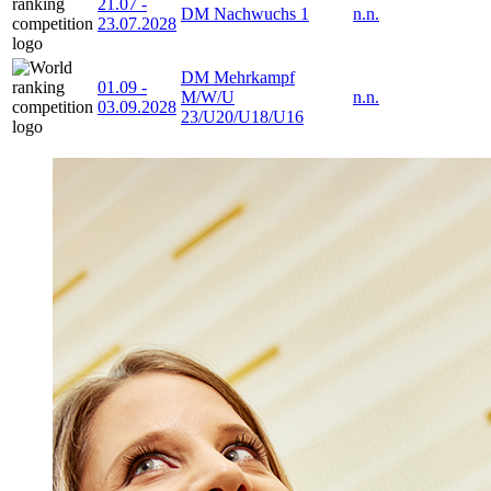
21.07
-
DM Nachwuchs 1
n.n.
23.07.2028
DM Mehrkampf
01.09
-
M/W/U
n.n.
03.09.2028
23/U20/U18/U16