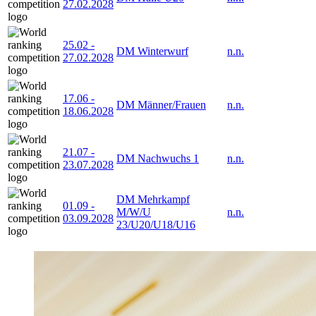
27.02.2028
25.02
-
DM Winterwurf
n.n.
27.02.2028
17.06
-
DM Männer/Frauen
n.n.
18.06.2028
21.07
-
DM Nachwuchs 1
n.n.
23.07.2028
DM Mehrkampf
01.09
-
M/W/U
n.n.
03.09.2028
23/U20/U18/U16