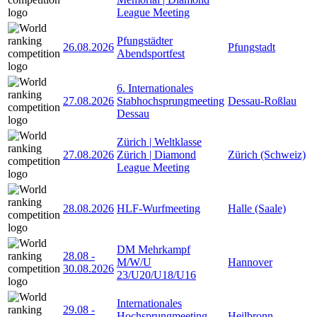
League Meeting
Pfungstädter
26.08.2026
Pfungstadt
Abendsportfest
6. Internationales
27.08.2026
Stabhochsprungmeeting
Dessau-Roßlau
Dessau
Zürich | Weltklasse
27.08.2026
Zürich | Diamond
Zürich (Schweiz)
League Meeting
28.08.2026
HLF-Wurfmeeting
Halle (Saale)
DM Mehrkampf
28.08
-
M/W/U
Hannover
30.08.2026
23/U20/U18/U16
Internationales
29.08
-
Hochsprungmeeting
Heilbronn