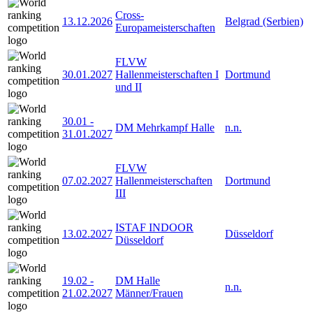
Cross-
13.12.2026
Belgrad (Serbien)
Europameisterschaften
FLVW
30.01.2027
Hallenmeisterschaften I
Dortmund
und II
30.01
-
DM Mehrkampf Halle
n.n.
31.01.2027
FLVW
07.02.2027
Hallenmeisterschaften
Dortmund
III
ISTAF INDOOR
13.02.2027
Düsseldorf
Düsseldorf
19.02
-
DM Halle
n.n.
21.02.2027
Männer/Frauen