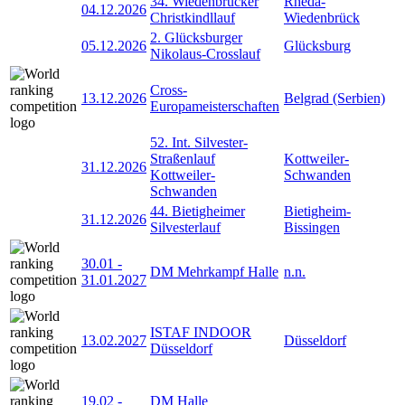
34. Wiedenbrücker
Rheda-
04.12.2026
Christkindllauf
Wiedenbrück
2. Glücksburger
05.12.2026
Glücksburg
Nikolaus-Crosslauf
Cross-
13.12.2026
Belgrad (Serbien)
Europameisterschaften
52. Int. Silvester-
Straßenlauf
Kottweiler-
31.12.2026
Kottweiler-
Schwanden
Schwanden
44. Bietigheimer
Bietigheim-
31.12.2026
Silvesterlauf
Bissingen
30.01
-
DM Mehrkampf Halle
n.n.
31.01.2027
ISTAF INDOOR
13.02.2027
Düsseldorf
Düsseldorf
19.02
-
DM Halle