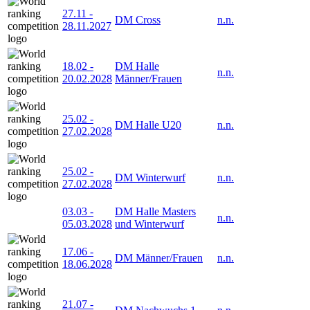
27.11
-
DM Cross
n.n.
28.11.2027
18.02
-
DM Halle
n.n.
20.02.2028
Männer/Frauen
25.02
-
DM Halle U20
n.n.
27.02.2028
25.02
-
DM Winterwurf
n.n.
27.02.2028
03.03
-
DM Halle Masters
n.n.
05.03.2028
und Winterwurf
17.06
-
DM Männer/Frauen
n.n.
18.06.2028
21.07
-