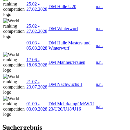
25.02
-
DM Halle U20
n.n.
27.02.2028
25.02
-
DM Winterwurf
n.n.
27.02.2028
03.03
-
DM Halle Masters und
n.n.
05.03.2028
Winterwurf
17.06
-
DM Männer/Frauen
n.n.
18.06.2028
21.07
-
DM Nachwuchs 1
n.n.
23.07.2028
01.09
-
DM Mehrkampf M/W/U
n.n.
03.09.2028
23/U20/U18/U16
Suchergebnis