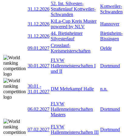
52. Int. Silvester-
Kottweiler-
31.12.2026
Straßenlauf Kottweiler-
Schwanden
Schwanden
KiLa-Cup Kreis Muster
31.12.2026
Hannover
powered by NLV
44. Bietigheimer
Bietigheim-
31.12.2026
Silvesterlauf
Bissingen
Crosslauf-
09.01.2027
Oelde
Kreismeisterschaften
FLVW
30.01.2027
Hallenmeisterschaften I
Dortmund
und II
30.01
-
DM Mehrkampf Halle
n.n.
31.01.2027
FLVW
06.02.2027
Hallenmeisterschaften
Dortmund
Masters
FLVW
07.02.2027
Dortmund
Hallenmeisterschaften III