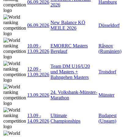
06.09.2026
Hamburg
2026
New Balance KÖ
06.09.2026
Düsseldorf
MEILE 2026
10.09
-
EMORRC Masters
Râșnov
13.09.2026
Berglauf
(Rumänien)
Team DM U16/U20
12.09
-
und Masters +
Troisdorf
13.09.2026
Bahngehen Masters
24. Volksbank-Münster-
13.09.2026
Münster
Marathon
13.09
-
Ultimate
Budapest
14.09.2026
Championships
(Ungarn)