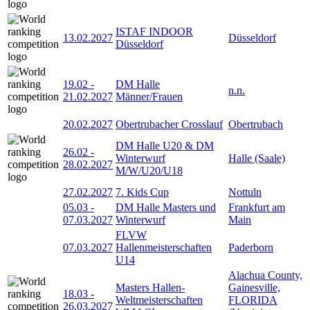
ISTAF INDOOR
13.02.2027
Düsseldorf
Düsseldorf
19.02
-
DM Halle
n.n.
21.02.2027
Männer/Frauen
20.02.2027
Obertrubacher Crosslauf
Obertrubach
DM Halle U20 & DM
26.02
-
Winterwurf
Halle (Saale)
28.02.2027
M/W/U20/U18
27.02.2027
7. Kids Cup
Nottuln
05.03
-
DM Halle Masters und
Frankfurt am
07.03.2027
Winterwurf
Main
FLVW
07.03.2027
Hallenmeisterschaften
Paderborn
U14
Alachua County,
Masters Hallen-
Gainesville,
18.03
-
Weltmeisterschaften
FLORIDA
26.03.2027