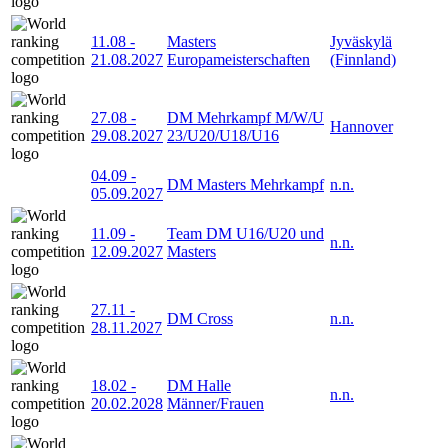
11.08
-
Masters
Jyväskylä
21.08.2027
Europameisterschaften
(Finnland)
27.08
-
DM Mehrkampf M/W/U
Hannover
29.08.2027
23/U20/U18/U16
04.09
-
DM Masters Mehrkampf
n.n.
05.09.2027
11.09
-
Team DM U16/U20 und
n.n.
12.09.2027
Masters
27.11
-
DM Cross
n.n.
28.11.2027
18.02
-
DM Halle
n.n.
20.02.2028
Männer/Frauen