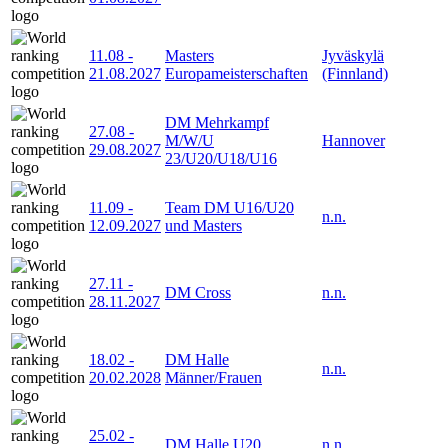
11.08
-
Masters
Jyväskylä
21.08.2027
Europameisterschaften
(Finnland)
DM Mehrkampf
27.08
-
M/W/U
Hannover
29.08.2027
23/U20/U18/U16
11.09
-
Team DM U16/U20
n.n.
12.09.2027
und Masters
27.11
-
DM Cross
n.n.
28.11.2027
18.02
-
DM Halle
n.n.
20.02.2028
Männer/Frauen
25.02
-
DM Halle U20
n.n.