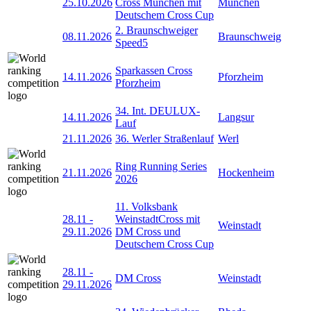
25.10.2026
Cross München mit
München
Deutschem Cross Cup
2. Braunschweiger
08.11.2026
Braunschweig
Speed5
Sparkassen Cross
14.11.2026
Pforzheim
Pforzheim
34. Int. DEULUX-
14.11.2026
Langsur
Lauf
21.11.2026
36. Werler Straßenlauf
Werl
Ring Running Series
21.11.2026
Hockenheim
2026
11. Volksbank
28.11
-
WeinstadtCross mit
Weinstadt
29.11.2026
DM Cross und
Deutschem Cross Cup
28.11
-
DM Cross
Weinstadt
29.11.2026