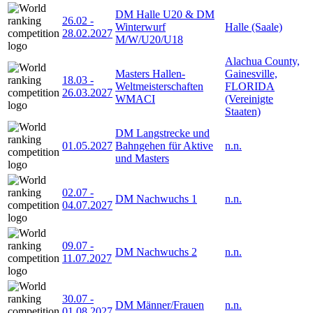
DM Halle U20 & DM
26.02
-
Winterwurf
Halle (Saale)
28.02.2027
M/W/U20/U18
Alachua County,
Masters Hallen-
Gainesville,
18.03
-
Weltmeisterschaften
FLORIDA
26.03.2027
WMACI
(Vereinigte
Staaten)
DM Langstrecke und
01.05.2027
Bahngehen für Aktive
n.n.
und Masters
02.07
-
DM Nachwuchs 1
n.n.
04.07.2027
09.07
-
DM Nachwuchs 2
n.n.
11.07.2027
30.07
-
DM Männer/Frauen
n.n.
01.08.2027