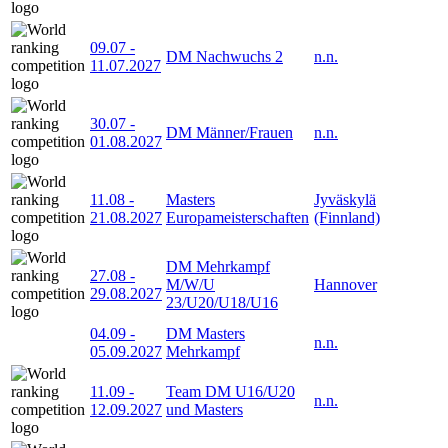
09.07
-
DM Nachwuchs 2
n.n.
11.07.2027
30.07
-
DM Männer/Frauen
n.n.
01.08.2027
11.08
-
Masters
Jyväskylä
21.08.2027
Europameisterschaften
(Finnland)
DM Mehrkampf
27.08
-
M/W/U
Hannover
29.08.2027
23/U20/U18/U16
04.09
-
DM Masters
n.n.
05.09.2027
Mehrkampf
11.09
-
Team DM U16/U20
n.n.
12.09.2027
und Masters