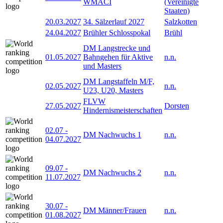
WMACI
(Vereinigte
Staaten)
20.03.2027
34. Sälzerlauf 2027
Salzkotten
24.04.2027
Brühler Schlosspokal
Brühl
DM Langstrecke und
01.05.2027
Bahngehen für Aktive
n.n.
und Masters
DM Langstaffeln M/F,
02.05.2027
n.n.
U23, U20, Masters
FLVW
27.05.2027
Dorsten
Hindernismeisterschaften
02.07
-
DM Nachwuchs 1
n.n.
04.07.2027
09.07
-
DM Nachwuchs 2
n.n.
11.07.2027
30.07
-
DM Männer/Frauen
n.n.
01.08.2027