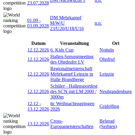
DM Nachwuchs 1
n.n.
23.07.2028
DM Mehrkampf
01.09
-
M/W/U
n.n.
03.09.2028
23/U20/U18/U16
Datum
Veranstaltung
Ort
12.12.2026
6. Kids Cup
Nottuln
Hallen-Sprungmeeting
12.12.2026
Ohrdruf
des Ohrdrufer LV
Regionalmeisterschaft
12.12.2026
Mehrkampf Leipzig in
Leipzig
Halle Brandberge
Schüler - Hallensportfest
12.12.2026
des SCN mit LM 2000 /
Neubrandenburg
3000m
12.12
-
ttc Weihnachtsspringen
Gräfelfing
13.12.2026
2026
Cross-
Belgrad
13.12.2026
Europameisterschaften
(Serbien)