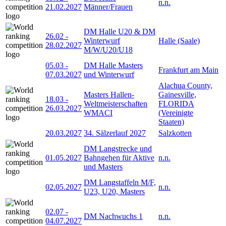
n.n.
21.02.2027
Männer/Frauen
DM Halle U20 & DM
26.02
-
Winterwurf
Halle (Saale)
28.02.2027
M/W/U20/U18
05.03
-
DM Halle Masters
Frankfurt am Main
07.03.2027
und Winterwurf
Alachua County,
Masters Hallen-
Gainesville,
18.03
-
Weltmeisterschaften
FLORIDA
26.03.2027
WMACI
(Vereinigte
Staaten)
20.03.2027
34. Sälzerlauf 2027
Salzkotten
DM Langstrecke und
01.05.2027
Bahngehen für Aktive
n.n.
und Masters
DM Langstaffeln M/F,
02.05.2027
n.n.
U23, U20, Masters
02.07
-
DM Nachwuchs 1
n.n.
04.07.2027