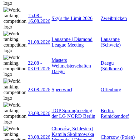
15.08
-
Sky's the Limit 2026
Zweibrücken
16.08.2026
Lausanne | Diamond
Lausanne
21.08.2026
League Meeting
(Schweiz)
Masters
22.08
-
Daegu
Weltmeisterschaften
03.09.2026
(Südkorea)
Daegu
23.08.2026
Speerwurf
Offenburg
TOP Sprungmeeting
Berlin-
23.08.2026
der LG NORD Berlin
Reinickendorf
Chorzów, Schlesien |
Kamila Skolimowska
23.08.2026
Chorzow (Polen)
Memorial | Diamond