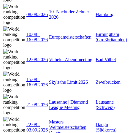
10. Nacht der Zehner
08.08.2026
Hamburg
2026
10.08
-
Birmingham
Europameisterschaften
16.08.2026
(Großbritannien)
12.08.2026
Vilbeler Abendmeeting
Bad Vilbel
15.08
-
Sky's the Limit 2026
Zweibrücken
16.08.2026
Lausanne | Diamond
Lausanne
21.08.2026
League Meeting
(Schweiz)
Masters
22.08
-
Daegu
Weltmeisterschaften
03.09.2026
(Südkorea)
Daegu