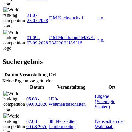
21.07
-
DM Nachwuchs 1
n.n.
23.07.2028
01.09
-
DM Mehrkampf M/W/U
n.n.
03.09.2028
23/U20/U18/U16
Suchergebnis
Datum
Veranstaltung
Ort
Keine Ergebnisse gefunden
Datum
Veranstaltung
Ort
Eugene
05.08
-
U20-
(Vereinigte
09.08.2026
Weltmeisterschaften
Staaten)
07.08
-
38. Neustädter
Neustadt an der
09.08.2026
Läufermeeting
Waldnaab