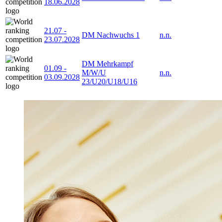
18.06.2028
21.07
-
DM Nachwuchs 1
n.n.
23.07.2028
DM Mehrkampf
01.09
-
M/W/U
n.n.
03.09.2028
23/U20/U18/U16