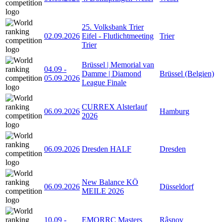
25. Volksbank Trier
02.09.2026
Eifel - Flutlichtmeeting
Trier
Trier
Brüssel | Memorial van
04.09
-
Damme | Diamond
Brüssel (Belgien)
05.09.2026
League Finale
CURREX Alsterlauf
06.09.2026
Hamburg
2026
06.09.2026
Dresden HALF
Dresden
New Balance KÖ
06.09.2026
Düsseldorf
MEILE 2026
10.09
-
EMORRC Masters
Râșnov