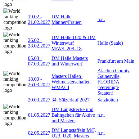
19.02
-
DM Halle
n.n.
21.02.2027
Männer/Frauen
DM Halle U20 & DM
26.02
-
Winterwurf
Halle (Saale)
28.02.2027
M/W/U20/U18
05.03
-
DM Halle Masters
Frankfurt am Main
07.03.2027
und Winterwurf
Alachua County,
Masters Hallen-
Gainesville,
18.03
-
Weltmeisterschaften
FLORIDA
26.03.2027
WMACI
(Vereinigte
Staaten)
20.03.2027
34. Sälzerlauf 2027
Salzkotten
DM Langstrecke und
01.05.2027
Bahngehen für Aktive
n.n.
und Masters
DM Langstaffeln M/F,
02.05.2027
n.n.
U23, U20, Masters