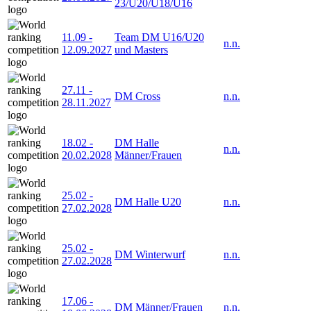
23/U20/U18/U16
11.09
-
Team DM U16/U20
n.n.
12.09.2027
und Masters
27.11
-
DM Cross
n.n.
28.11.2027
18.02
-
DM Halle
n.n.
20.02.2028
Männer/Frauen
25.02
-
DM Halle U20
n.n.
27.02.2028
25.02
-
DM Winterwurf
n.n.
27.02.2028
17.06
-
DM Männer/Frauen
n.n.