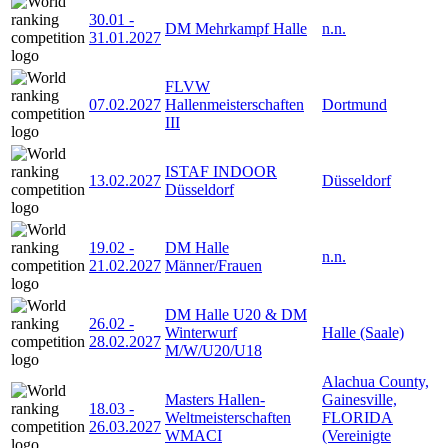
30.01
-
DM Mehrkampf Halle
n.n.
31.01.2027
FLVW
07.02.2027
Hallenmeisterschaften
Dortmund
III
ISTAF INDOOR
13.02.2027
Düsseldorf
Düsseldorf
19.02
-
DM Halle
n.n.
21.02.2027
Männer/Frauen
DM Halle U20 & DM
26.02
-
Winterwurf
Halle (Saale)
28.02.2027
M/W/U20/U18
Alachua County,
Masters Hallen-
Gainesville,
18.03
-
Weltmeisterschaften
FLORIDA
26.03.2027
WMACI
(Vereinigte