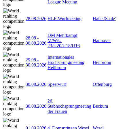
League Meeting
28.08.2026
HLF-Wurfmeeting
Halle (Saale)
DM Mehrkampf
28.08
-
M/W/U
Hannover
30.08.2026
23/U20/U18/U16
Internationales
29.08
-
Hochsprungmeeting
Heilbronn
30.08.2026
Heilbronn
30.08.2026
Speerwurf
Offenburg
26.
30.08.2026
Stabhochsprungmeeting
Beckum
der Frauen
01.09.2026
4. Domspringen Wesel
Wesel