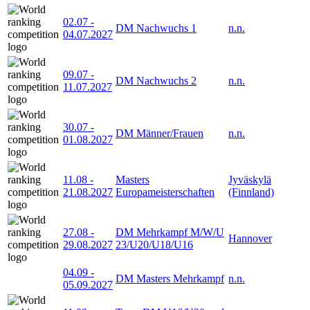
02.07
-
DM Nachwuchs 1
n.n.
04.07.2027
09.07
-
DM Nachwuchs 2
n.n.
11.07.2027
30.07
-
DM Männer/Frauen
n.n.
01.08.2027
11.08
-
Masters
Jyväskylä
21.08.2027
Europameisterschaften
(Finnland)
27.08
-
DM Mehrkampf M/W/U
Hannover
29.08.2027
23/U20/U18/U16
04.09
-
DM Masters Mehrkampf
n.n.
05.09.2027