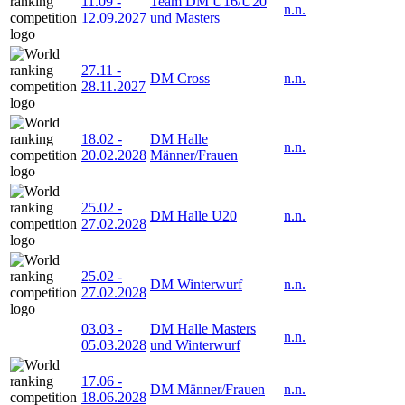
11.09
-
Team DM U16/U20
n.n.
12.09.2027
und Masters
27.11
-
DM Cross
n.n.
28.11.2027
18.02
-
DM Halle
n.n.
20.02.2028
Männer/Frauen
25.02
-
DM Halle U20
n.n.
27.02.2028
25.02
-
DM Winterwurf
n.n.
27.02.2028
03.03
-
DM Halle Masters
n.n.
05.03.2028
und Winterwurf
17.06
-
DM Männer/Frauen
n.n.
18.06.2028