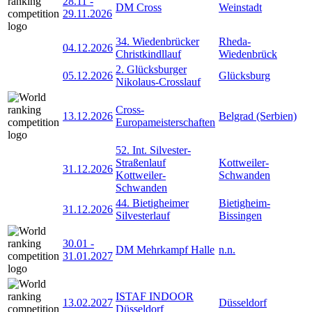
28.11
-
DM Cross
Weinstadt
29.11.2026
34. Wiedenbrücker
Rheda-
04.12.2026
Christkindllauf
Wiedenbrück
2. Glücksburger
05.12.2026
Glücksburg
Nikolaus-Crosslauf
Cross-
13.12.2026
Belgrad (Serbien)
Europameisterschaften
52. Int. Silvester-
Straßenlauf
Kottweiler-
31.12.2026
Kottweiler-
Schwanden
Schwanden
44. Bietigheimer
Bietigheim-
31.12.2026
Silvesterlauf
Bissingen
30.01
-
DM Mehrkampf Halle
n.n.
31.01.2027
ISTAF INDOOR
13.02.2027
Düsseldorf
Düsseldorf