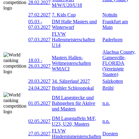
28.02.2027
M/W/U20/U18
27.02.2027
7. Kids Cup
Nottuln
05.03
-
DM Halle Masters und
Frankfurt am
07.03.2027
Winterwurf
Main
FLVW
07.03.2027
Hallenmeisterschaften
Paderborn
U14
Alachua County,
Masters Hallen-
Gainesville,
18.03
-
Weltmeisterschaften
FLORIDA
26.03.2027
WMACI
(Vereinigte
Staaten)
20.03.2027
34. Sälzerlauf 2027
Salzkotten
24.04.2027
Brühler Schlosspokal
Brühl
DM Langstrecke und
01.05.2027
Bahngehen für Aktive
n.n.
und Masters
DM Langstaffeln M/F,
02.05.2027
n.n.
U23, U20, Masters
FLVW
27.05.2027
Dorsten
Hindernismeisterschaften