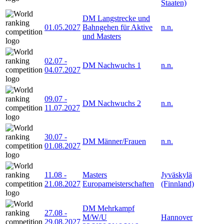
Staaten)
DM Langstrecke und
01.05.2027
Bahngehen für Aktive
n.n.
und Masters
02.07
-
DM Nachwuchs 1
n.n.
04.07.2027
09.07
-
DM Nachwuchs 2
n.n.
11.07.2027
30.07
-
DM Männer/Frauen
n.n.
01.08.2027
11.08
-
Masters
Jyväskylä
21.08.2027
Europameisterschaften
(Finnland)
DM Mehrkampf
27.08
-
M/W/U
Hannover
29.08.2027