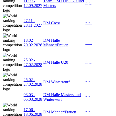
11.09
-
Team DM U16/U20 und
n.n.
12.09.2027
Masters
27.11
-
DM Cross
n.n.
28.11.2027
18.02
-
DM Halle
n.n.
20.02.2028
Männer/Frauen
25.02
-
DM Halle U20
n.n.
27.02.2028
25.02
-
DM Winterwurf
n.n.
27.02.2028
03.03
-
DM Halle Masters und
n.n.
05.03.2028
Winterwurf
17.06
-
DM Männer/Frauen
n.n.
18.06.2028