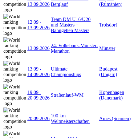
13.09.2026
Berglauf
(Rumänien)
Team DM U16/U20
12.09
-
und Masters +
Troisdorf
13.09.2026
Bahngehen Masters
24. Volksbank-Münster-
13.09.2026
Münster
Marathon
13.09
-
Ultimate
Budapest
14.09.2026
Championships
(Ungarn)
19.09
-
Kopenhagen
Straßenlauf-WM
20.09.2026
(Dänemark)
100 km
20.09.2026
Ames (Spanien)
Weltmeisterschaften