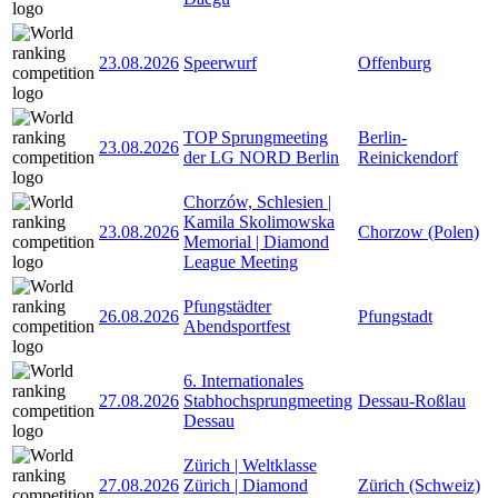
23.08.2026
Speerwurf
Offenburg
TOP Sprungmeeting
Berlin-
23.08.2026
der LG NORD Berlin
Reinickendorf
Chorzów, Schlesien |
Kamila Skolimowska
23.08.2026
Chorzow (Polen)
Memorial | Diamond
League Meeting
Pfungstädter
26.08.2026
Pfungstadt
Abendsportfest
6. Internationales
27.08.2026
Stabhochsprungmeeting
Dessau-Roßlau
Dessau
Zürich | Weltklasse
27.08.2026
Zürich | Diamond
Zürich (Schweiz)