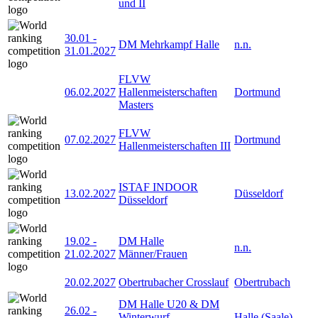
und II
30.01
-
DM Mehrkampf Halle
n.n.
31.01.2027
FLVW
06.02.2027
Hallenmeisterschaften
Dortmund
Masters
FLVW
07.02.2027
Dortmund
Hallenmeisterschaften III
ISTAF INDOOR
13.02.2027
Düsseldorf
Düsseldorf
19.02
-
DM Halle
n.n.
21.02.2027
Männer/Frauen
20.02.2027
Obertrubacher Crosslauf
Obertrubach
DM Halle U20 & DM
26.02
-
Winterwurf
Halle (Saale)