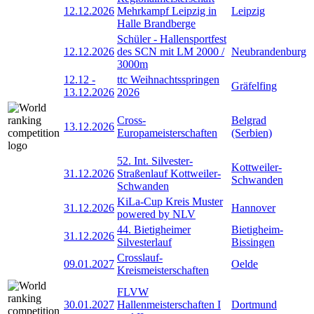
12.12.2026
Mehrkampf Leipzig in
Leipzig
Halle Brandberge
Schüler - Hallensportfest
12.12.2026
des SCN mit LM 2000 /
Neubrandenburg
3000m
12.12
-
ttc Weihnachtsspringen
Gräfelfing
13.12.2026
2026
Cross-
Belgrad
13.12.2026
Europameisterschaften
(Serbien)
52. Int. Silvester-
Kottweiler-
31.12.2026
Straßenlauf Kottweiler-
Schwanden
Schwanden
KiLa-Cup Kreis Muster
31.12.2026
Hannover
powered by NLV
44. Bietigheimer
Bietigheim-
31.12.2026
Silvesterlauf
Bissingen
Crosslauf-
09.01.2027
Oelde
Kreismeisterschaften
FLVW
30.01.2027
Hallenmeisterschaften I
Dortmund