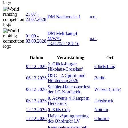
21.07
-
DM Nachwuchs 1
n.n.
23.07.2028
DM Mehrkampf
01.09
-
M/W/U
n.n.
03.09.2028
23/U20/U18/U16
Datum
Veranstaltung
Ort
2. Glücksburger
05.12.2026
Glücksburg
Nikolaus-Crosslauf
OSC - 2. Sprint- und
06.12.2026
Berlin
Hürdencup 2026
Schüler-Hallensportfest
06.12.2026
Winsen (Luhe)
der LG Nordheide
8. Advents-4-Kampf in
06.12.2026
Hersbruck
Hersbruck
12.12.2026
6. Kids Cup
Nottuln
Hallen-Sprungmeeting
12.12.2026
Ohrdruf
des Ohrdrufer LV
Regionalmeisterschaft