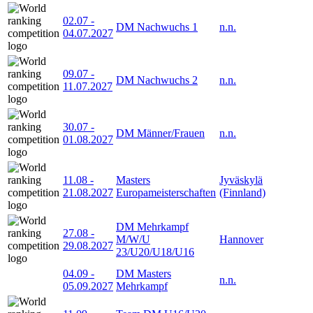
02.07
-
DM Nachwuchs 1
n.n.
04.07.2027
09.07
-
DM Nachwuchs 2
n.n.
11.07.2027
30.07
-
DM Männer/Frauen
n.n.
01.08.2027
11.08
-
Masters
Jyväskylä
21.08.2027
Europameisterschaften
(Finnland)
DM Mehrkampf
27.08
-
M/W/U
Hannover
29.08.2027
23/U20/U18/U16
04.09
-
DM Masters
n.n.
05.09.2027
Mehrkampf