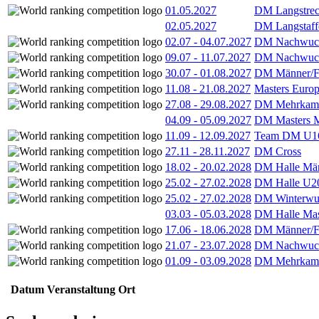
01.05.2027
DM Langstrec
02.05.2027
DM Langstaff
02.07
-
04.07.2027
DM Nachwuc
09.07
-
11.07.2027
DM Nachwuc
30.07
-
01.08.2027
DM Männer/F
11.08
-
21.08.2027
Masters Europ
27.08
-
29.08.2027
DM Mehrkamp
04.09
-
05.09.2027
DM Masters 
11.09
-
12.09.2027
Team DM U16
27.11
-
28.11.2027
DM Cross
18.02
-
20.02.2028
DM Halle Män
25.02
-
27.02.2028
DM Halle U2
25.02
-
27.02.2028
DM Winterwu
03.03
-
05.03.2028
DM Halle Mas
17.06
-
18.06.2028
DM Männer/F
21.07
-
23.07.2028
DM Nachwuc
01.09
-
03.09.2028
DM Mehrkamp
Datum
Veranstaltung
Ort