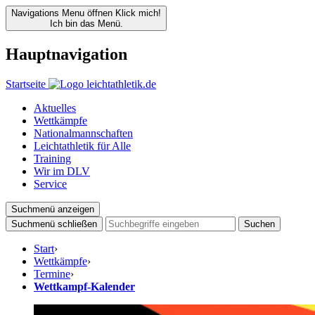
Navigations Menu öffnen
Klick mich!
Ich bin das Menü.
Hauptnavigation
Startseite
Aktuelles
Wettkämpfe
Nationalmannschaften
Leichtathletik für Alle
Training
Wir im DLV
Service
Suchmenü anzeigen
Suchmenü schließen
Suchen
Start
›
Wettkämpfe
›
Termine
›
Wettkampf-Kalender