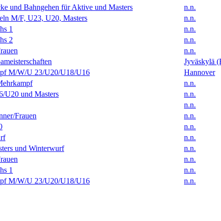
ke und Bahngehen für Aktive und Masters
n.n.
eln M/F, U23, U20, Masters
n.n.
hs 1
n.n.
hs 2
n.n.
rauen
n.n.
ameisterschaften
Jyväskylä (
f M/W/U 23/U20/U18/U16
Hannover
Mehrkampf
n.n.
/U20 und Masters
n.n.
n.n.
ner/Frauen
n.n.
0
n.n.
rf
n.n.
ters und Winterwurf
n.n.
rauen
n.n.
hs 1
n.n.
f M/W/U 23/U20/U18/U16
n.n.