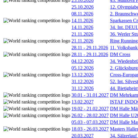
25.10.2026
43. Mainova F
25.10.2026
12. Olympiab
08.11.2026
2. Braunschw
14.11.2026
Sparkassen Cr
14.11.2026
34. Int. DE
21.11.2026
36. Werler Str
21.11.2026
Ring Running 
28.11
-
29.11.2026
11. Volksban
28.11
-
29.11.2026
DM Cross
04.12.2026
34. Wiedenbrü
05.12.2026
2. Glücksburg
13.12.2026
Cross-Europam
31.12.2026
52. Int. Silve
31.12.2026
44. Bietigheim
30.01
-
31.01.2027
DM Mehrkamp
13.02.2027
ISTAF INDOO
19.02
-
21.02.2027
DM Halle Män
26.02
-
28.02.2027
DM Halle U2
05.03
-
07.03.2027
DM Halle Mas
18.03
-
26.03.2027
Masters Hall
20.03.2027
34. Sälzerlauf