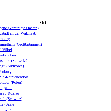
Ort
ene (Vereinigte Staaten)
ustadt an der Waldnaab
mburg
rmingham (Großbritannien)
d Vilbel
eibrücken
usanne (Schweiz)
egu (Südkorea)
fenburg
rlin-Reinickendorf
orzow (Polen)
ungstadt
ssau-Roßlau
rich (Schweiz)
le (Saale)
nnover