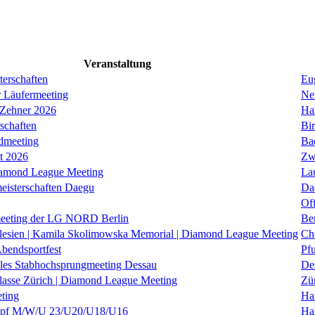
Veranstaltung
erschaften
Eug
r Läufermeeting
Ne
 Zehner 2026
Ha
schaften
Bi
dmeeting
Ba
it 2026
Zw
iamond League Meeting
La
eisterschaften Daegu
Da
Of
eeting der LG NORD Berlin
Be
lesien | Kamila Skolimowska Memorial | Diamond League Meeting
Ch
Abendsportfest
Pf
nales Stabhochsprungmeeting Dessau
De
klasse Zürich | Diamond League Meeting
Zü
ting
Hal
f M/W/U 23/U20/U18/U16
Ha