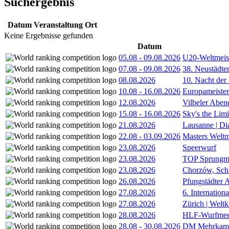
Suchergebnis
Datum
Veranstaltung
Ort
Keine Ergebnisse gefunden
Datum
05.08
-
09.08.2026
U20-Weltmeist
07.08
-
09.08.2026
38. Neustädte
08.08.2026
10. Nacht der
10.08
-
16.08.2026
Europameister
12.08.2026
Vilbeler Aben
15.08
-
16.08.2026
Sky's the Lim
21.08.2026
Lausanne | D
22.08
-
03.09.2026
Masters Weltm
23.08.2026
Speerwurf
23.08.2026
TOP Sprungm
23.08.2026
Chorzów, Sch
26.08.2026
Pfungstädter 
27.08.2026
6. Internatio
27.08.2026
Zürich | Welt
28.08.2026
HLF-Wurfmee
28.08
-
30.08.2026
DM Mehrkamp