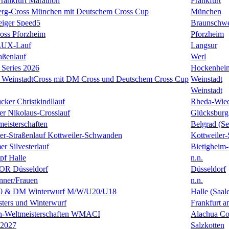
rankfurt Marathon
Frankfurt
erg-Cross München mit Deutschem Cross Cup
München
eiger Speed5
Braunschw
oss Pforzheim
Pforzheim
ULUX-Lauf
Langsur
aßenlauf
Werl
Series 2026
Hockenhei
k WeinstadtCross mit DM Cross und Deutschem Cross Cup
Weinstadt
Weinstadt
cker Christkindllauf
Rheda-Wie
er Nikolaus-Crosslauf
Glücksburg
eisterschaften
Belgrad (Se
ster-Straßenlauf Kottweiler-Schwanden
Kottweiler
er Silvesterlauf
Bietigheim-
f Halle
n.n.
R Düsseldorf
Düsseldorf
ner/Frauen
n.n.
0 & DM Winterwurf M/W/U20/U18
Halle (Saal
ters und Winterwurf
Frankfurt 
en-Weltmeisterschaften WMACI
Alachua Cou
 2027
Salzkotten