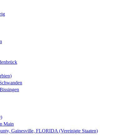
eig
m
denbrück
rbien)
-Schwanden
Bissingen
e)
am Main
nty, Gainesville, FLORIDA (Vereinigte Staaten)