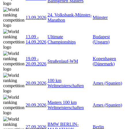
Bahngehen Masters
24. Volksbank-Münster-
13.09.2026
Münster
Marathon
13.09
-
Ultimate
Budapest
14.09.2026
Championships
(Ungarn)
19.09
-
Kopenhagen
Straßenlauf-WM
20.09.2026
(Dänemark)
100 km
20.09.2026
Ames (Spanien)
Weltmeisterschaften
Masters 100 km
20.09.2026
Ames (Spanien)
Weltmeisterschaften
BMW BERLIN-
27.09.2026
Berlin