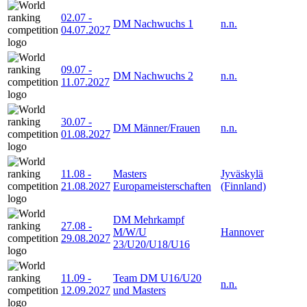
02.07
-
DM Nachwuchs 1
n.n.
04.07.2027
09.07
-
DM Nachwuchs 2
n.n.
11.07.2027
30.07
-
DM Männer/Frauen
n.n.
01.08.2027
11.08
-
Masters
Jyväskylä
21.08.2027
Europameisterschaften
(Finnland)
DM Mehrkampf
27.08
-
M/W/U
Hannover
29.08.2027
23/U20/U18/U16
11.09
-
Team DM U16/U20
n.n.
12.09.2027
und Masters