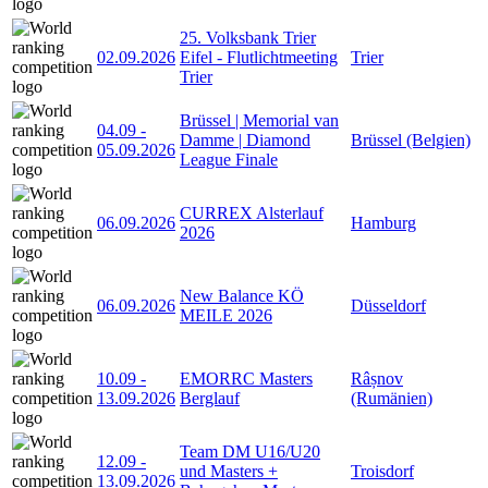
25. Volksbank Trier
02.09.2026
Eifel - Flutlichtmeeting
Trier
Trier
Brüssel | Memorial van
04.09
-
Damme | Diamond
Brüssel (Belgien)
05.09.2026
League Finale
CURREX Alsterlauf
06.09.2026
Hamburg
2026
New Balance KÖ
06.09.2026
Düsseldorf
MEILE 2026
10.09
-
EMORRC Masters
Râșnov
13.09.2026
Berglauf
(Rumänien)
Team DM U16/U20
12.09
-
und Masters +
Troisdorf
13.09.2026