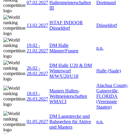
07.02.2027
Hallenmeisterschaften
Dortmund
III
ISTAF INDOOR
13.02.2027
Düsseldorf
Düsseldorf
19.02
-
DM Halle
n.n.
21.02.2027
Männer/Frauen
DM Halle U20 & DM
26.02
-
Winterwurf
Halle (Saale)
28.02.2027
M/W/U20/U18
Alachua County,
Masters Hallen-
Gainesville,
18.03
-
Weltmeisterschaften
FLORIDA
26.03.2027
WMACI
(Vereinigte
Staaten)
DM Langstrecke und
01.05.2027
Bahngehen für Aktive
n.n.
und Masters