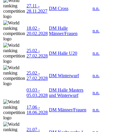
27.11
-
DM Cross
n.n.
28.11.2027
18.02
-
DM Halle
n.n.
20.02.2028
Männer/Frauen
25.02
-
DM Halle U20
n.n.
27.02.2028
25.02
-
DM Winterwurf
n.n.
27.02.2028
03.03
-
DM Halle Masters
n.n.
05.03.2028
und Winterwurf
17.06
-
DM Männer/Frauen
n.n.
18.06.2028
21.07
-