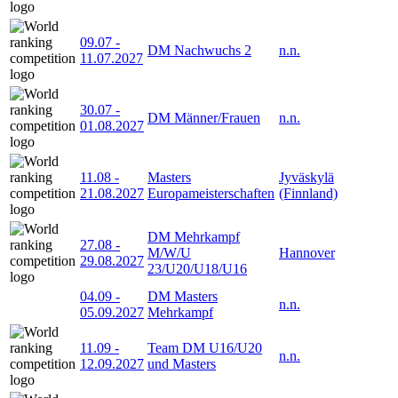
09.07
-
DM Nachwuchs 2
n.n.
11.07.2027
30.07
-
DM Männer/Frauen
n.n.
01.08.2027
11.08
-
Masters
Jyväskylä
21.08.2027
Europameisterschaften
(Finnland)
DM Mehrkampf
27.08
-
M/W/U
Hannover
29.08.2027
23/U20/U18/U16
04.09
-
DM Masters
n.n.
05.09.2027
Mehrkampf
11.09
-
Team DM U16/U20
n.n.
12.09.2027
und Masters