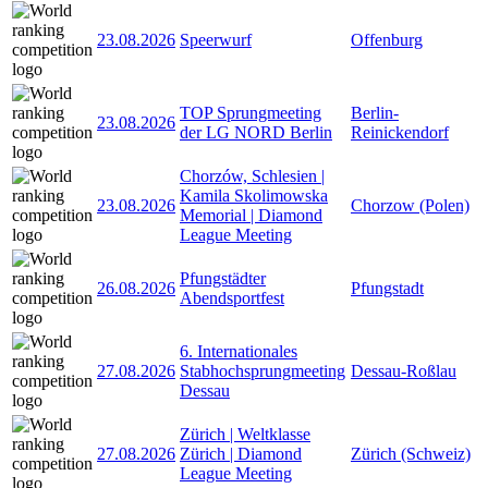
23.08.2026
Speerwurf
Offenburg
TOP Sprungmeeting
Berlin-
23.08.2026
der LG NORD Berlin
Reinickendorf
Chorzów, Schlesien |
Kamila Skolimowska
23.08.2026
Chorzow (Polen)
Memorial | Diamond
League Meeting
Pfungstädter
26.08.2026
Pfungstadt
Abendsportfest
6. Internationales
27.08.2026
Stabhochsprungmeeting
Dessau-Roßlau
Dessau
Zürich | Weltklasse
27.08.2026
Zürich | Diamond
Zürich (Schweiz)
League Meeting