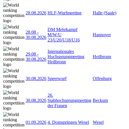
28.08.2026
HLF-Wurfmeeting
Halle (Saale)
DM Mehrkampf
28.08
-
M/W/U
Hannover
30.08.2026
23/U20/U18/U16
Internationales
29.08
-
Hochsprungmeeting
Heilbronn
30.08.2026
Heilbronn
30.08.2026
Speerwurf
Offenburg
26.
30.08.2026
Stabhochsprungmeeting
Beckum
der Frauen
01.09.2026
4. Domspringen Wesel
Wesel