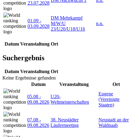
DM Nachwuchs 1
n.n.
23.07.2028
DM Mehrkampf
01.09
-
M/W/U
n.n.
03.09.2028
23/U20/U18/U16
Datum
Veranstaltung
Ort
Suchergebnis
Datum
Veranstaltung
Ort
Keine Ergebnisse gefunden
Datum
Veranstaltung
Ort
Eugene
05.08
-
U20-
(Vereinigte
09.08.2026
Weltmeisterschaften
Staaten)
07.08
-
38. Neustädter
Neustadt an der
09.08.2026
Läufermeeting
Waldnaab