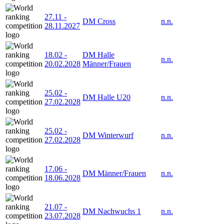
27.11
-
DM Cross
n.n.
28.11.2027
18.02
-
DM Halle
n.n.
20.02.2028
Männer/Frauen
25.02
-
DM Halle U20
n.n.
27.02.2028
25.02
-
DM Winterwurf
n.n.
27.02.2028
17.06
-
DM Männer/Frauen
n.n.
18.06.2028
21.07
-
DM Nachwuchs 1
n.n.
23.07.2028