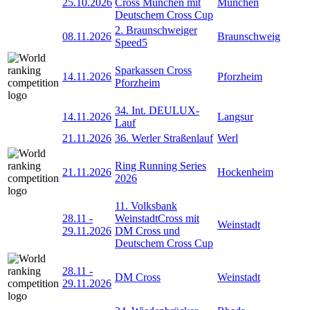
25.10.2026
Cross München mit
München
Deutschem Cross Cup
2. Braunschweiger
08.11.2026
Braunschweig
Speed5
Sparkassen Cross
14.11.2026
Pforzheim
Pforzheim
34. Int. DEULUX-
14.11.2026
Langsur
Lauf
21.11.2026
36. Werler Straßenlauf
Werl
Ring Running Series
21.11.2026
Hockenheim
2026
11. Volksbank
28.11
-
WeinstadtCross mit
Weinstadt
29.11.2026
DM Cross und
Deutschem Cross Cup
28.11
-
DM Cross
Weinstadt
29.11.2026