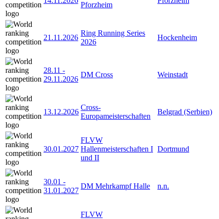
14.11.2026
Pforzheim
Pforzheim
Ring Running Series
21.11.2026
Hockenheim
2026
28.11
-
DM Cross
Weinstadt
29.11.2026
Cross-
13.12.2026
Belgrad (Serbien)
Europameisterschaften
FLVW
30.01.2027
Hallenmeisterschaften I
Dortmund
und II
30.01
-
DM Mehrkampf Halle
n.n.
31.01.2027
FLVW