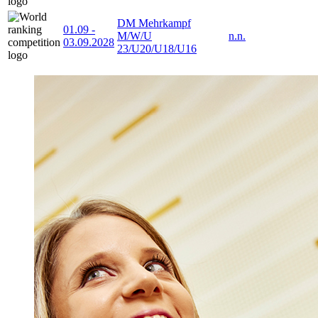
DM Mehrkampf
01.09
-
M/W/U
n.n.
03.09.2028
23/U20/U18/U16