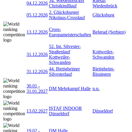
34. Wiedenbrücker
Rheda-
04.12.2026
Christkindllauf
Wiedenbrück
2. Glücksburger
05.12.2026
Glücksburg
Nikolaus-Crosslauf
Cross-
13.12.2026
Belgrad (Serbien)
Europameisterschaften
52. Int. Silvester-
Straßenlauf
Kottweiler-
31.12.2026
Kottweiler-
Schwanden
Schwanden
44. Bietigheimer
Bietigheim-
31.12.2026
Silvesterlauf
Bissingen
30.01
-
DM Mehrkampf Halle
n.n.
31.01.2027
ISTAF INDOOR
13.02.2027
Düsseldorf
Düsseldorf
19.02
-
DM Halle