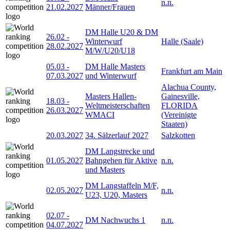
n.n.
21.02.2027
Männer/Frauen
DM Halle U20 & DM
26.02
-
Winterwurf
Halle (Saale)
28.02.2027
M/W/U20/U18
05.03
-
DM Halle Masters
Frankfurt am Main
07.03.2027
und Winterwurf
Alachua County,
Masters Hallen-
Gainesville,
18.03
-
Weltmeisterschaften
FLORIDA
26.03.2027
WMACI
(Vereinigte
Staaten)
20.03.2027
34. Sälzerlauf 2027
Salzkotten
DM Langstrecke und
01.05.2027
Bahngehen für Aktive
n.n.
und Masters
DM Langstaffeln M/F,
02.05.2027
n.n.
U23, U20, Masters
02.07
-
DM Nachwuchs 1
n.n.
04.07.2027