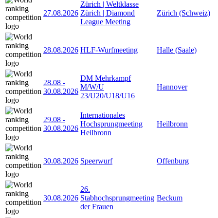
Zürich | Weltklasse
27.08.2026
Zürich | Diamond
Zürich (Schweiz)
League Meeting
28.08.2026
HLF-Wurfmeeting
Halle (Saale)
DM Mehrkampf
28.08
-
M/W/U
Hannover
30.08.2026
23/U20/U18/U16
Internationales
29.08
-
Hochsprungmeeting
Heilbronn
30.08.2026
Heilbronn
30.08.2026
Speerwurf
Offenburg
26.
30.08.2026
Stabhochsprungmeeting
Beckum
der Frauen