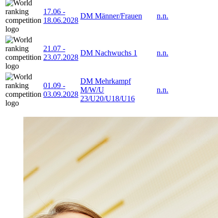
17.06
-
DM Männer/Frauen
n.n.
18.06.2028
21.07
-
DM Nachwuchs 1
n.n.
23.07.2028
DM Mehrkampf
01.09
-
M/W/U
n.n.
03.09.2028
23/U20/U18/U16