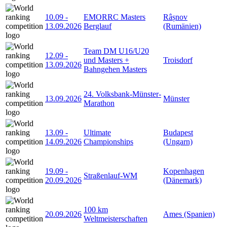
10.09
-
EMORRC Masters
Râșnov
13.09.2026
Berglauf
(Rumänien)
Team DM U16/U20
12.09
-
und Masters +
Troisdorf
13.09.2026
Bahngehen Masters
24. Volksbank-Münster-
13.09.2026
Münster
Marathon
13.09
-
Ultimate
Budapest
14.09.2026
Championships
(Ungarn)
19.09
-
Kopenhagen
Straßenlauf-WM
20.09.2026
(Dänemark)
100 km
20.09.2026
Ames (Spanien)
Weltmeisterschaften