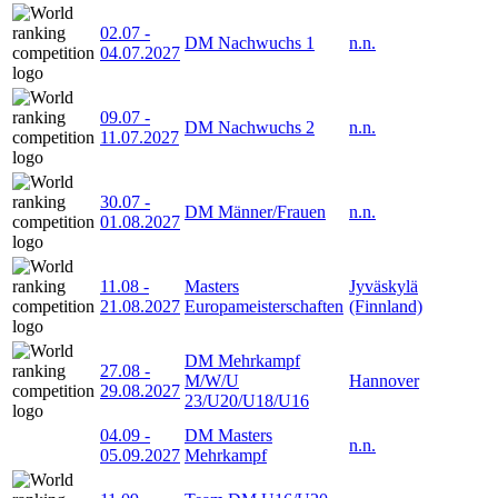
02.07
-
DM Nachwuchs 1
n.n.
04.07.2027
09.07
-
DM Nachwuchs 2
n.n.
11.07.2027
30.07
-
DM Männer/Frauen
n.n.
01.08.2027
11.08
-
Masters
Jyväskylä
21.08.2027
Europameisterschaften
(Finnland)
DM Mehrkampf
27.08
-
M/W/U
Hannover
29.08.2027
23/U20/U18/U16
04.09
-
DM Masters
n.n.
05.09.2027
Mehrkampf