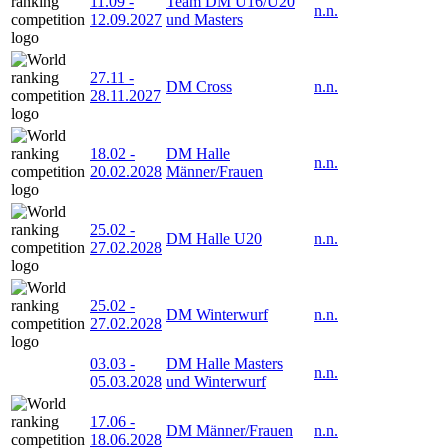
11.09
-
Team DM U16/U20
n.n.
12.09.2027
und Masters
27.11
-
DM Cross
n.n.
28.11.2027
18.02
-
DM Halle
n.n.
20.02.2028
Männer/Frauen
25.02
-
DM Halle U20
n.n.
27.02.2028
25.02
-
DM Winterwurf
n.n.
27.02.2028
03.03
-
DM Halle Masters
n.n.
05.03.2028
und Winterwurf
17.06
-
DM Männer/Frauen
n.n.
18.06.2028