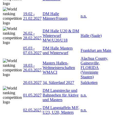
19.02
-
DM Halle
n.n.
21.02.2027
Männer/Frauen
DM Halle U20 & DM
26.02
-
Winterwurf
Halle (Saale)
28.02.2027
M/W/U20/U18
05.03
-
DM Halle Masters
Frankfurt am Main
07.03.2027
und Winterwurf
Alachua County,
Masters Hallen-
Gainesville,
18.03
-
Weltmeisterschaften
FLORIDA
26.03.2027
WMACI
(Vereinigte
Staaten)
20.03.2027
34. Sälzerlauf 2027
Salzkotten
DM Langstrecke und
01.05.2027
Bahngehen für Aktive
n.n.
und Masters
DM Langstaffeln M/F,
02.05.2027
n.n.
U23, U20, Masters