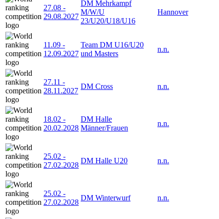
DM Mehrkampf
27.08
-
M/W/U
Hannover
29.08.2027
23/U20/U18/U16
11.09
-
Team DM U16/U20
n.n.
12.09.2027
und Masters
27.11
-
DM Cross
n.n.
28.11.2027
18.02
-
DM Halle
n.n.
20.02.2028
Männer/Frauen
25.02
-
DM Halle U20
n.n.
27.02.2028
25.02
-
DM Winterwurf
n.n.
27.02.2028