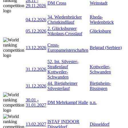
28.11
-
DM Cross
Weinstadt
29.11.2026
34. Wiedenbrücker
Rheda-
04.12.2026
Christkindllauf
Wiedenbrück
2. Glücksburger
05.12.2026
Glücksburg
Nikolaus-Crosslauf
Cross-
13.12.2026
Belgrad (Serbien)
Europameisterschaften
52. Int. Silvester-
Straßenlauf
Kottweiler-
31.12.2026
Kottweiler-
Schwanden
Schwanden
44. Bietigheimer
Bietigheim-
31.12.2026
Silvesterlauf
Bissingen
30.01
-
DM Mehrkampf Halle
n.n.
31.01.2027
ISTAF INDOOR
13.02.2027
Düsseldorf
Düsseldorf