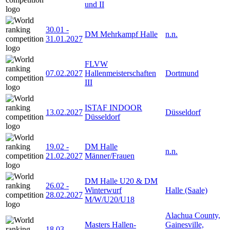
und II
30.01
-
DM Mehrkampf Halle
n.n.
31.01.2027
FLVW
07.02.2027
Hallenmeisterschaften
Dortmund
III
ISTAF INDOOR
13.02.2027
Düsseldorf
Düsseldorf
19.02
-
DM Halle
n.n.
21.02.2027
Männer/Frauen
DM Halle U20 & DM
26.02
-
Winterwurf
Halle (Saale)
28.02.2027
M/W/U20/U18
Alachua County,
Masters Hallen-
Gainesville,
18.03
-