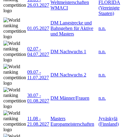
Weltmeisterschaften
FLORIDA
26.03.2027
WMACI
(Vereinigte
Staaten)
DM Langstrecke und
01.05.2027
Bahngehen für Aktive
n.n.
und Masters
02.07
-
DM Nachwuchs 1
n.n.
04.07.2027
09.07
-
DM Nachwuchs 2
n.n.
11.07.2027
30.07
-
DM Männer/Frauen
n.n.
01.08.2027
11.08
-
Masters
Jyväskylä
21.08.2027
Europameisterschaften
(Finnland)