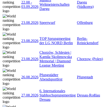
Masters
22.08
-
Daegu
Weltmeisterschaften
03.09.2026
(Südkorea)
Daegu
23.08.2026
Speerwurf
Offenburg
TOP Sprungmeeting
Berlin-
23.08.2026
der LG NORD Berlin
Reinickendorf
Chorzów, Schlesien |
Kamila Skolimowska
23.08.2026
Chorzow (Polen)
Memorial | Diamond
League Meeting
Pfungstädter
26.08.2026
Pfungstadt
Abendsportfest
6. Internationales
27.08.2026
Stabhochsprungmeeting
Dessau-Roßlau
Dessau