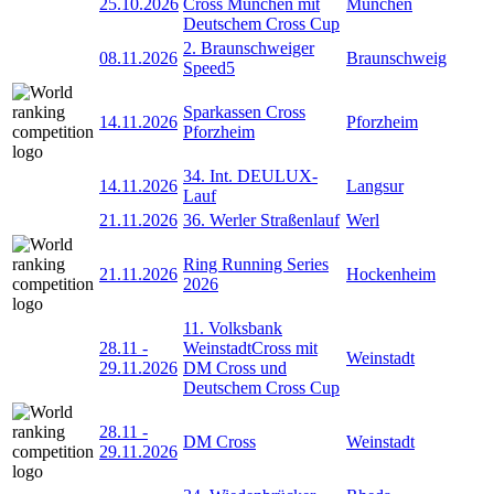
25.10.2026
Cross München mit
München
Deutschem Cross Cup
2. Braunschweiger
08.11.2026
Braunschweig
Speed5
Sparkassen Cross
14.11.2026
Pforzheim
Pforzheim
34. Int. DEULUX-
14.11.2026
Langsur
Lauf
21.11.2026
36. Werler Straßenlauf
Werl
Ring Running Series
21.11.2026
Hockenheim
2026
11. Volksbank
28.11
-
WeinstadtCross mit
Weinstadt
29.11.2026
DM Cross und
Deutschem Cross Cup
28.11
-
DM Cross
Weinstadt
29.11.2026