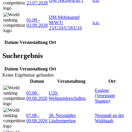
DM Nachwuchs 1
n.n.
23.07.2028
DM Mehrkampf
01.09
-
M/W/U
n.n.
03.09.2028
23/U20/U18/U16
Datum
Veranstaltung
Ort
Suchergebnis
Datum
Veranstaltung
Ort
Keine Ergebnisse gefunden
Datum
Veranstaltung
Ort
Eugene
05.08
-
U20-
(Vereinigte
09.08.2026
Weltmeisterschaften
Staaten)
07.08
-
38. Neustädter
Neustadt an der
09.08.2026
Läufermeeting
Waldnaab