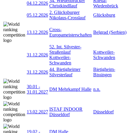
34. Wiedenbrücker
Rheda-
04.12.2026
Christkindllauf
Wiedenbrück
2. Glücksburger
05.12.2026
Glücksburg
Nikolaus-Crosslauf
Cross-
13.12.2026
Belgrad (Serbien)
Europameisterschaften
52. Int. Silvester-
Straßenlauf
Kottweiler-
31.12.2026
Kottweiler-
Schwanden
Schwanden
44. Bietigheimer
Bietigheim-
31.12.2026
Silvesterlauf
Bissingen
30.01
-
DM Mehrkampf Halle
n.n.
31.01.2027
ISTAF INDOOR
13.02.2027
Düsseldorf
Düsseldorf
19.02
-
DM Halle