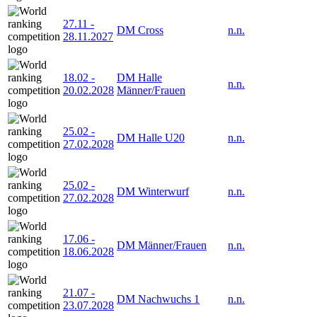
27.11
-
DM Cross
n.n.
28.11.2027
18.02
-
DM Halle
n.n.
20.02.2028
Männer/Frauen
25.02
-
DM Halle U20
n.n.
27.02.2028
25.02
-
DM Winterwurf
n.n.
27.02.2028
17.06
-
DM Männer/Frauen
n.n.
18.06.2028
21.07
-
DM Nachwuchs 1
n.n.
23.07.2028