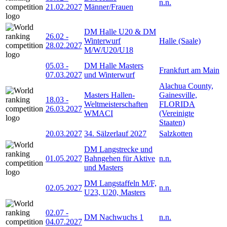
n.n.
21.02.2027
Männer/Frauen
DM Halle U20 & DM
26.02
-
Winterwurf
Halle (Saale)
28.02.2027
M/W/U20/U18
05.03
-
DM Halle Masters
Frankfurt am Main
07.03.2027
und Winterwurf
Alachua County,
Masters Hallen-
Gainesville,
18.03
-
Weltmeisterschaften
FLORIDA
26.03.2027
WMACI
(Vereinigte
Staaten)
20.03.2027
34. Sälzerlauf 2027
Salzkotten
DM Langstrecke und
01.05.2027
Bahngehen für Aktive
n.n.
und Masters
DM Langstaffeln M/F,
02.05.2027
n.n.
U23, U20, Masters
02.07
-
DM Nachwuchs 1
n.n.
04.07.2027