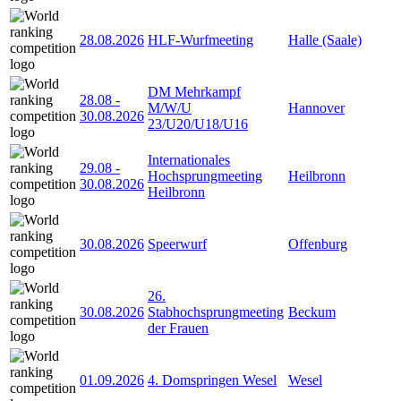
28.08.2026
HLF-Wurfmeeting
Halle (Saale)
DM Mehrkampf
28.08
-
M/W/U
Hannover
30.08.2026
23/U20/U18/U16
Internationales
29.08
-
Hochsprungmeeting
Heilbronn
30.08.2026
Heilbronn
30.08.2026
Speerwurf
Offenburg
26.
30.08.2026
Stabhochsprungmeeting
Beckum
der Frauen
01.09.2026
4. Domspringen Wesel
Wesel