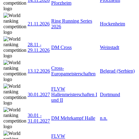
14.11.2026
Pforzheim
Pforzheim
Ring Running Series
21.11.2026
Hockenheim
2026
28.11
-
DM Cross
Weinstadt
29.11.2026
Cross-
13.12.2026
Belgrad (Serbien)
Europameisterschaften
FLVW
30.01.2027
Hallenmeisterschaften I
Dortmund
und II
30.01
-
DM Mehrkampf Halle
n.n.
31.01.2027
FLVW