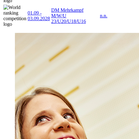
DM Mehrkampf
01.09
-
M/W/U
n.n.
03.09.2028
23/U20/U18/U16