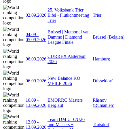
25. Volksbank Trier
02.09.2026
Eifel - Flutlichtmeeting
Trier
Trier
Brüssel | Memorial van
04.09
-
Damme | Diamond
Brüssel (Belgien)
05.09.2026
League Finale
CURREX Alsterlauf
06.09.2026
Hamburg
2026
New Balance KÖ
06.09.2026
Düsseldorf
MEILE 2026
10.09
-
EMORRC Masters
Râșnov
13.09.2026
Berglauf
(Rumänien)
Team DM U16/U20
12.09
-
und Masters +
Troisdorf
13.09.2026