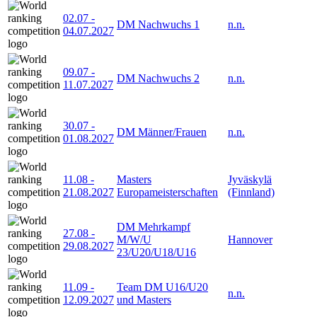
02.07
-
DM Nachwuchs 1
n.n.
04.07.2027
09.07
-
DM Nachwuchs 2
n.n.
11.07.2027
30.07
-
DM Männer/Frauen
n.n.
01.08.2027
11.08
-
Masters
Jyväskylä
21.08.2027
Europameisterschaften
(Finnland)
DM Mehrkampf
27.08
-
M/W/U
Hannover
29.08.2027
23/U20/U18/U16
11.09
-
Team DM U16/U20
n.n.
12.09.2027
und Masters