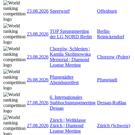
23.08.2026
Speerwurf
Offenburg
TOP Sprungmeeting
Berlin-
23.08.2026
der LG NORD Berlin
Reinickendorf
Chorzów, Schlesien |
Kamila Skolimowska
23.08.2026
Chorzow (Polen)
Memorial | Diamond
League Meeting
Pfungstädter
26.08.2026
Pfungstadt
Abendsportfest
6. Internationales
27.08.2026
Stabhochsprungmeeting
Dessau-Roßlau
Dessau
Zürich | Weltklasse
27.08.2026
Zürich | Diamond
Zürich (Schweiz)
League Meeting