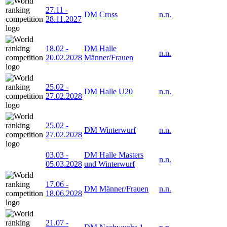
27.11
-
DM Cross
n.n.
28.11.2027
18.02
-
DM Halle
n.n.
20.02.2028
Männer/Frauen
25.02
-
DM Halle U20
n.n.
27.02.2028
25.02
-
DM Winterwurf
n.n.
27.02.2028
03.03
-
DM Halle Masters
n.n.
05.03.2028
und Winterwurf
17.06
-
DM Männer/Frauen
n.n.
18.06.2028
21.07
-