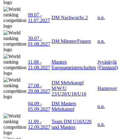
09.07
-
DM Nachwuchs 2
n.n.
11.07.2027
30.07
-
DM Männer/Frauen
n.n.
01.08.2027
11.08
-
Masters
Jyväskylä
21.08.2027
Europameisterschaften
(Finnland)
DM Mehrkampf
27.08
-
M/W/U
Hannover
29.08.2027
23/U20/U18/U16
04.09
-
DM Masters
n.n.
05.09.2027
Mehrkampf
11.09
-
Team DM U16/U20
n.n.
12.09.2027
und Masters