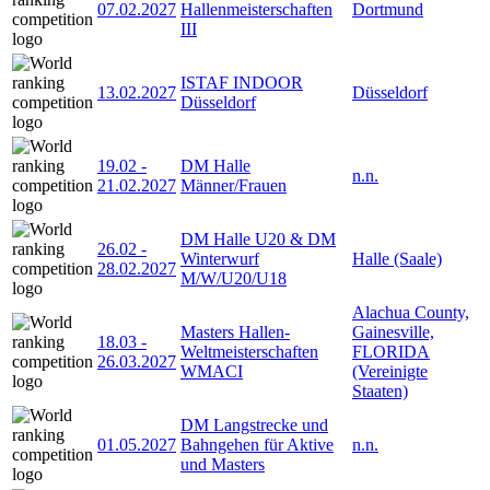
07.02.2027
Hallenmeisterschaften
Dortmund
III
ISTAF INDOOR
13.02.2027
Düsseldorf
Düsseldorf
19.02
-
DM Halle
n.n.
21.02.2027
Männer/Frauen
DM Halle U20 & DM
26.02
-
Winterwurf
Halle (Saale)
28.02.2027
M/W/U20/U18
Alachua County,
Masters Hallen-
Gainesville,
18.03
-
Weltmeisterschaften
FLORIDA
26.03.2027
WMACI
(Vereinigte
Staaten)
DM Langstrecke und
01.05.2027
Bahngehen für Aktive
n.n.
und Masters