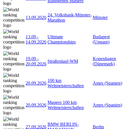
Bahngehen Masters
24. Volksbank-Münster-
13.09.2026
Münster
Marathon
13.09
-
Ultimate
Budapest
14.09.2026
Championships
(Ungarn)
19.09
-
Kopenhagen
Straßenlauf-WM
20.09.2026
(Dänemark)
100 km
20.09.2026
Ames (Spanien)
Weltmeisterschaften
Masters 100 km
20.09.2026
Ames (Spanien)
Weltmeisterschaften
BMW BERLIN-
27.09.2026
Berlin