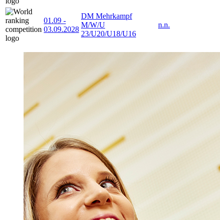
DM Mehrkampf
01.09
-
M/W/U
n.n.
03.09.2028
23/U20/U18/U16