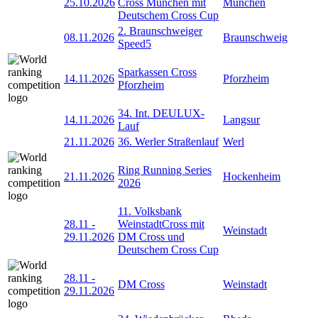
25.10.2026
Cross München mit
München
Deutschem Cross Cup
2. Braunschweiger
08.11.2026
Braunschweig
Speed5
Sparkassen Cross
14.11.2026
Pforzheim
Pforzheim
34. Int. DEULUX-
14.11.2026
Langsur
Lauf
21.11.2026
36. Werler Straßenlauf
Werl
Ring Running Series
21.11.2026
Hockenheim
2026
11. Volksbank
28.11
-
WeinstadtCross mit
Weinstadt
29.11.2026
DM Cross und
Deutschem Cross Cup
28.11
-
DM Cross
Weinstadt
29.11.2026