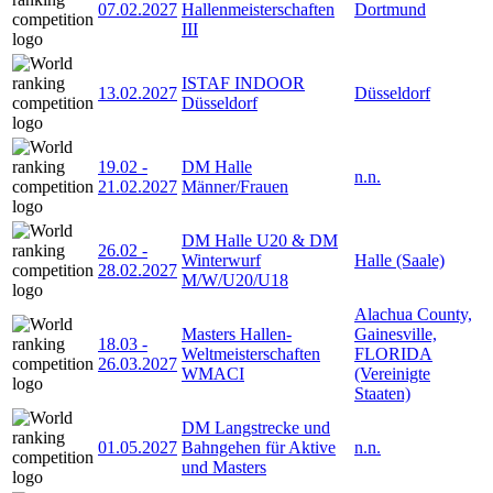
07.02.2027
Hallenmeisterschaften
Dortmund
III
ISTAF INDOOR
13.02.2027
Düsseldorf
Düsseldorf
19.02
-
DM Halle
n.n.
21.02.2027
Männer/Frauen
DM Halle U20 & DM
26.02
-
Winterwurf
Halle (Saale)
28.02.2027
M/W/U20/U18
Alachua County,
Masters Hallen-
Gainesville,
18.03
-
Weltmeisterschaften
FLORIDA
26.03.2027
WMACI
(Vereinigte
Staaten)
DM Langstrecke und
01.05.2027
Bahngehen für Aktive
n.n.
und Masters