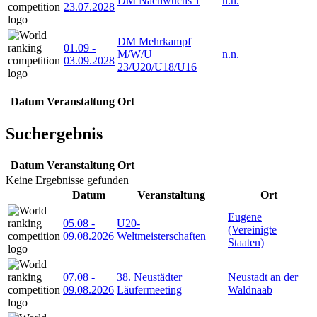
DM Nachwuchs 1
n.n.
23.07.2028
DM Mehrkampf
01.09
-
M/W/U
n.n.
03.09.2028
23/U20/U18/U16
Datum
Veranstaltung
Ort
Suchergebnis
Datum
Veranstaltung
Ort
Keine Ergebnisse gefunden
Datum
Veranstaltung
Ort
Eugene
05.08
-
U20-
(Vereinigte
09.08.2026
Weltmeisterschaften
Staaten)
07.08
-
38. Neustädter
Neustadt an der
09.08.2026
Läufermeeting
Waldnaab