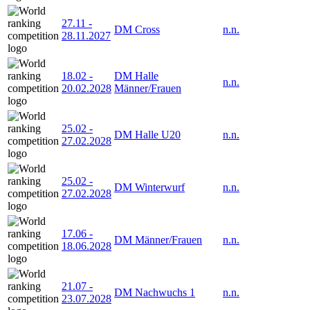
27.11
-
DM Cross
n.n.
28.11.2027
18.02
-
DM Halle
n.n.
20.02.2028
Männer/Frauen
25.02
-
DM Halle U20
n.n.
27.02.2028
25.02
-
DM Winterwurf
n.n.
27.02.2028
17.06
-
DM Männer/Frauen
n.n.
18.06.2028
21.07
-
DM Nachwuchs 1
n.n.
23.07.2028