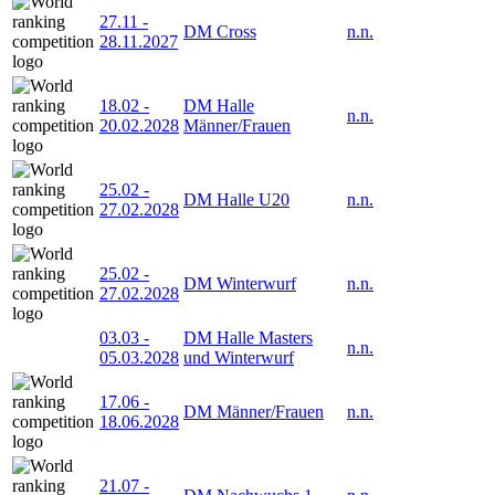
27.11
-
DM Cross
n.n.
28.11.2027
18.02
-
DM Halle
n.n.
20.02.2028
Männer/Frauen
25.02
-
DM Halle U20
n.n.
27.02.2028
25.02
-
DM Winterwurf
n.n.
27.02.2028
03.03
-
DM Halle Masters
n.n.
05.03.2028
und Winterwurf
17.06
-
DM Männer/Frauen
n.n.
18.06.2028
21.07
-