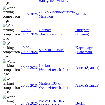
Bahngehen Masters
24. Volksbank-Münster-
13.09.2026
Münster
Marathon
13.09
-
Ultimate
Budapest
14.09.2026
Championships
(Ungarn)
19.09
-
Kopenhagen
Straßenlauf-WM
20.09.2026
(Dänemark)
100 km
20.09.2026
Ames (Spanien)
Weltmeisterschaften
Masters 100 km
20.09.2026
Ames (Spanien)
Weltmeisterschaften
BMW BERLIN-
27.09.2026
Berlin