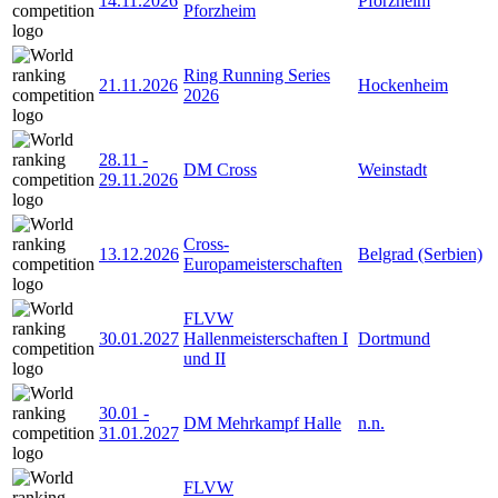
14.11.2026
Pforzheim
Pforzheim
Ring Running Series
21.11.2026
Hockenheim
2026
28.11
-
DM Cross
Weinstadt
29.11.2026
Cross-
13.12.2026
Belgrad (Serbien)
Europameisterschaften
FLVW
30.01.2027
Hallenmeisterschaften I
Dortmund
und II
30.01
-
DM Mehrkampf Halle
n.n.
31.01.2027
FLVW