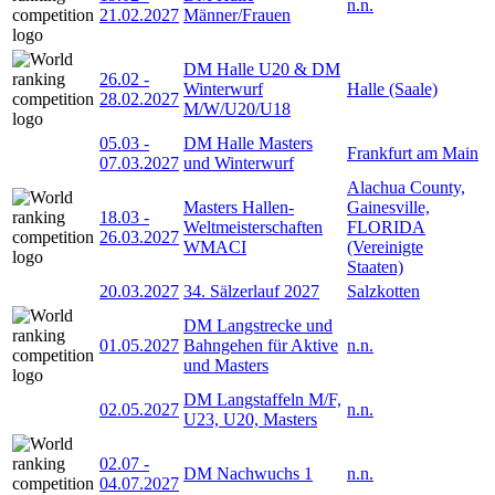
n.n.
21.02.2027
Männer/Frauen
DM Halle U20 & DM
26.02
-
Winterwurf
Halle (Saale)
28.02.2027
M/W/U20/U18
05.03
-
DM Halle Masters
Frankfurt am Main
07.03.2027
und Winterwurf
Alachua County,
Masters Hallen-
Gainesville,
18.03
-
Weltmeisterschaften
FLORIDA
26.03.2027
WMACI
(Vereinigte
Staaten)
20.03.2027
34. Sälzerlauf 2027
Salzkotten
DM Langstrecke und
01.05.2027
Bahngehen für Aktive
n.n.
und Masters
DM Langstaffeln M/F,
02.05.2027
n.n.
U23, U20, Masters
02.07
-
DM Nachwuchs 1
n.n.
04.07.2027