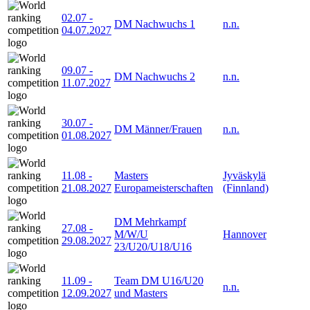
02.07
-
DM Nachwuchs 1
n.n.
04.07.2027
09.07
-
DM Nachwuchs 2
n.n.
11.07.2027
30.07
-
DM Männer/Frauen
n.n.
01.08.2027
11.08
-
Masters
Jyväskylä
21.08.2027
Europameisterschaften
(Finnland)
DM Mehrkampf
27.08
-
M/W/U
Hannover
29.08.2027
23/U20/U18/U16
11.09
-
Team DM U16/U20
n.n.
12.09.2027
und Masters