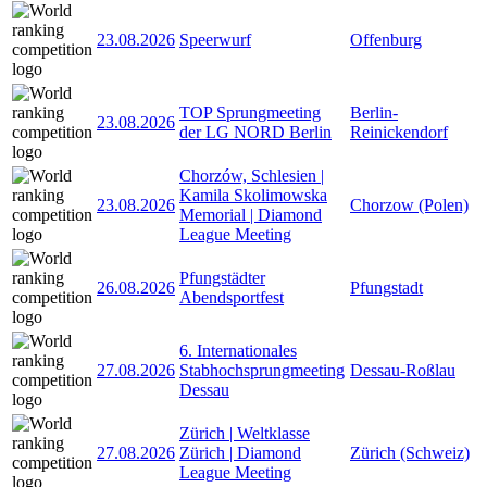
23.08.2026
Speerwurf
Offenburg
TOP Sprungmeeting
Berlin-
23.08.2026
der LG NORD Berlin
Reinickendorf
Chorzów, Schlesien |
Kamila Skolimowska
23.08.2026
Chorzow (Polen)
Memorial | Diamond
League Meeting
Pfungstädter
26.08.2026
Pfungstadt
Abendsportfest
6. Internationales
27.08.2026
Stabhochsprungmeeting
Dessau-Roßlau
Dessau
Zürich | Weltklasse
27.08.2026
Zürich | Diamond
Zürich (Schweiz)
League Meeting