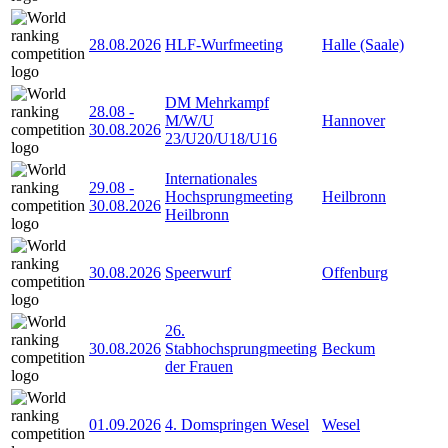
28.08.2026
HLF-Wurfmeeting
Halle (Saale)
DM Mehrkampf
28.08
-
M/W/U
Hannover
30.08.2026
23/U20/U18/U16
Internationales
29.08
-
Hochsprungmeeting
Heilbronn
30.08.2026
Heilbronn
30.08.2026
Speerwurf
Offenburg
26.
30.08.2026
Stabhochsprungmeeting
Beckum
der Frauen
01.09.2026
4. Domspringen Wesel
Wesel