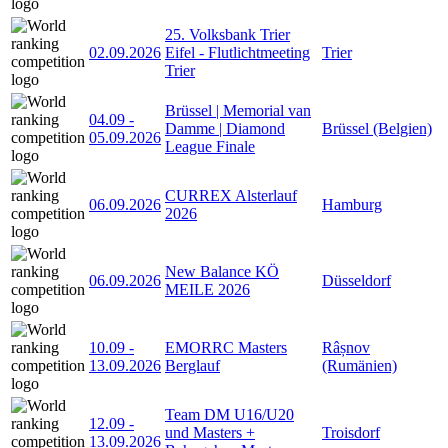
25. Volksbank Trier
02.09.2026
Eifel - Flutlichtmeeting
Trier
Trier
Brüssel | Memorial van
04.09
-
Damme | Diamond
Brüssel (Belgien)
05.09.2026
League Finale
CURREX Alsterlauf
06.09.2026
Hamburg
2026
New Balance KÖ
06.09.2026
Düsseldorf
MEILE 2026
10.09
-
EMORRC Masters
Râșnov
13.09.2026
Berglauf
(Rumänien)
Team DM U16/U20
12.09
-
und Masters +
Troisdorf
13.09.2026