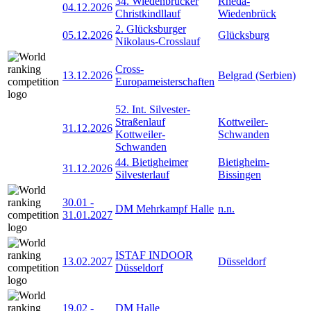
34. Wiedenbrücker
Rheda-
04.12.2026
Christkindllauf
Wiedenbrück
2. Glücksburger
05.12.2026
Glücksburg
Nikolaus-Crosslauf
Cross-
13.12.2026
Belgrad (Serbien)
Europameisterschaften
52. Int. Silvester-
Straßenlauf
Kottweiler-
31.12.2026
Kottweiler-
Schwanden
Schwanden
44. Bietigheimer
Bietigheim-
31.12.2026
Silvesterlauf
Bissingen
30.01
-
DM Mehrkampf Halle
n.n.
31.01.2027
ISTAF INDOOR
13.02.2027
Düsseldorf
Düsseldorf
19.02
-
DM Halle