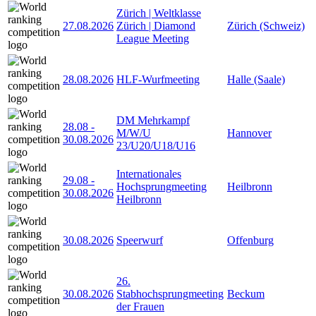
Zürich | Weltklasse
27.08.2026
Zürich | Diamond
Zürich (Schweiz)
League Meeting
28.08.2026
HLF-Wurfmeeting
Halle (Saale)
DM Mehrkampf
28.08
-
M/W/U
Hannover
30.08.2026
23/U20/U18/U16
Internationales
29.08
-
Hochsprungmeeting
Heilbronn
30.08.2026
Heilbronn
30.08.2026
Speerwurf
Offenburg
26.
30.08.2026
Stabhochsprungmeeting
Beckum
der Frauen