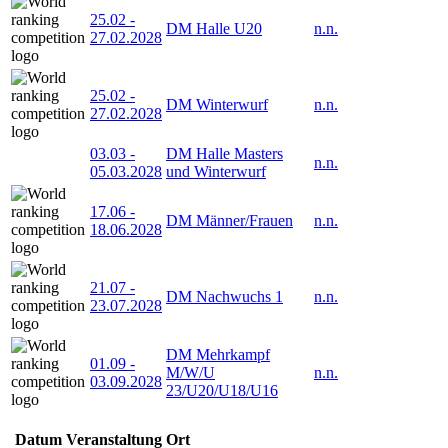
25.02
-
DM Halle U20
n.n.
27.02.2028
25.02
-
DM Winterwurf
n.n.
27.02.2028
03.03
-
DM Halle Masters
n.n.
05.03.2028
und Winterwurf
17.06
-
DM Männer/Frauen
n.n.
18.06.2028
21.07
-
DM Nachwuchs 1
n.n.
23.07.2028
DM Mehrkampf
01.09
-
M/W/U
n.n.
03.09.2028
23/U20/U18/U16
Datum
Veranstaltung
Ort