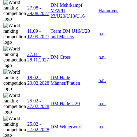
DM Mehrkampf
27.08
-
M/W/U
Hannover
29.08.2027
23/U20/U18/U16
11.09
-
Team DM U16/U20
n.n.
12.09.2027
und Masters
27.11
-
DM Cross
n.n.
28.11.2027
18.02
-
DM Halle
n.n.
20.02.2028
Männer/Frauen
25.02
-
DM Halle U20
n.n.
27.02.2028
25.02
-
DM Winterwurf
n.n.
27.02.2028