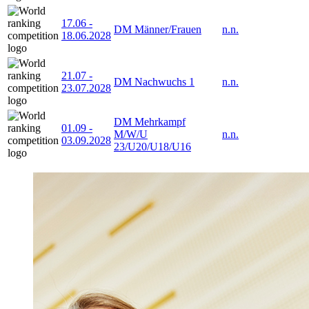
17.06
-
DM Männer/Frauen
n.n.
18.06.2028
21.07
-
DM Nachwuchs 1
n.n.
23.07.2028
DM Mehrkampf
01.09
-
M/W/U
n.n.
03.09.2028
23/U20/U18/U16