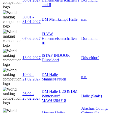
30.01.2027
Hallenmeisterschaften I
Dortmund
und II
30.01
-
DM Mehrkampf Halle
n.n.
31.01.2027
FLVW
07.02.2027
Hallenmeisterschaften
Dortmund
III
ISTAF INDOOR
13.02.2027
Düsseldorf
Düsseldorf
19.02
-
DM Halle
n.n.
21.02.2027
Männer/Frauen
DM Halle U20 & DM
26.02
-
Winterwurf
Halle (Saale)
28.02.2027
M/W/U20/U18
Alachua County,
Masters Hallen-
Gainesville,