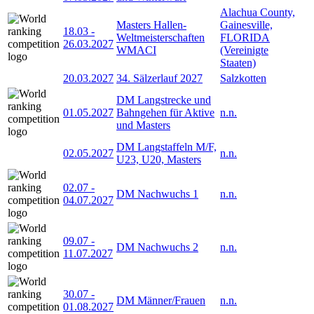
Alachua County,
Masters Hallen-
Gainesville,
18.03
-
Weltmeisterschaften
FLORIDA
26.03.2027
WMACI
(Vereinigte
Staaten)
20.03.2027
34. Sälzerlauf 2027
Salzkotten
DM Langstrecke und
01.05.2027
Bahngehen für Aktive
n.n.
und Masters
DM Langstaffeln M/F,
02.05.2027
n.n.
U23, U20, Masters
02.07
-
DM Nachwuchs 1
n.n.
04.07.2027
09.07
-
DM Nachwuchs 2
n.n.
11.07.2027
30.07
-
DM Männer/Frauen
n.n.
01.08.2027