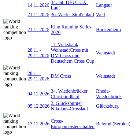
34. Int. DEULUX-
14.11.2026
Langsur
Lauf
21.11.2026
36. Werler Straßenlauf
Werl
Ring Running Series
21.11.2026
Hockenheim
2026
11. Volksbank
28.11
-
WeinstadtCross mit
Weinstadt
29.11.2026
DM Cross und
Deutschem Cross Cup
28.11
-
DM Cross
Weinstadt
29.11.2026
34. Wiedenbrücker
Rheda-
04.12.2026
Christkindllauf
Wiedenbrück
2. Glücksburger
05.12.2026
Glücksburg
Nikolaus-Crosslauf
Cross-
13.12.2026
Belgrad (Serbien)
Europameisterschaften