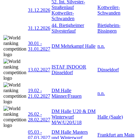
52. Int. Silvester-
Straßenlauf
Kottweiler-
31.12.2026
Kottweiler-
Schwanden
Schwanden
44. Bietigheimer
Bietigheim-
31.12.2026
Silvesterlauf
Bissingen
30.01
-
DM Mehrkampf Halle
n.n.
31.01.2027
ISTAF INDOOR
13.02.2027
Düsseldorf
Düsseldorf
19.02
-
DM Halle
n.n.
21.02.2027
Männer/Frauen
DM Halle U20 & DM
26.02
-
Winterwurf
Halle (Saale)
28.02.2027
M/W/U20/U18
05.03
-
DM Halle Masters
Frankfurt am Main
07.03.2027
und Winterwurf