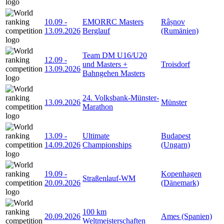
10.09
-
EMORRC Masters
Râșnov
13.09.2026
Berglauf
(Rumänien)
Team DM U16/U20
12.09
-
und Masters +
Troisdorf
13.09.2026
Bahngehen Masters
24. Volksbank-Münster-
13.09.2026
Münster
Marathon
13.09
-
Ultimate
Budapest
14.09.2026
Championships
(Ungarn)
19.09
-
Kopenhagen
Straßenlauf-WM
20.09.2026
(Dänemark)
100 km
20.09.2026
Ames (Spanien)
Weltmeisterschaften