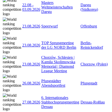
Masters
22.08
-
Daegu
Weltmeisterschaften
03.09.2026
(Südkorea)
Daegu
23.08.2026
Speerwurf
Offenburg
TOP Sprungmeeting
Berlin-
23.08.2026
der LG NORD Berlin
Reinickendorf
Chorzów, Schlesien |
Kamila Skolimowska
23.08.2026
Chorzow (Polen)
Memorial | Diamond
League Meeting
Pfungstädter
26.08.2026
Pfungstadt
Abendsportfest
6. Internationales
27.08.2026
Stabhochsprungmeeting
Dessau-Roßlau
Dessau