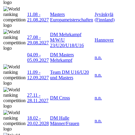
11.08
-
Masters
Jyväskylä
21.08.2027
Europameisterschaften
(Finnland)
DM Mehrkampf
27.08
-
M/W/U
Hannover
29.08.2027
23/U20/U18/U16
04.09
-
DM Masters
n.n.
05.09.2027
Mehrkampf
11.09
-
Team DM U16/U20
n.n.
12.09.2027
und Masters
27.11
-
DM Cross
n.n.
28.11.2027
18.02
-
DM Halle
n.n.
20.02.2028
Männer/Frauen