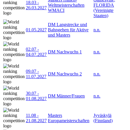
18.03
-
Weltmeisterschaften
FLORIDA
26.03.2027
WMACI
(Vereinigte
Staaten)
DM Langstrecke und
01.05.2027
Bahngehen für Aktive
n.n.
und Masters
02.07
-
DM Nachwuchs 1
n.n.
04.07.2027
09.07
-
DM Nachwuchs 2
n.n.
11.07.2027
30.07
-
DM Männer/Frauen
n.n.
01.08.2027
11.08
-
Masters
Jyväskylä
21.08.2027
Europameisterschaften
(Finnland)