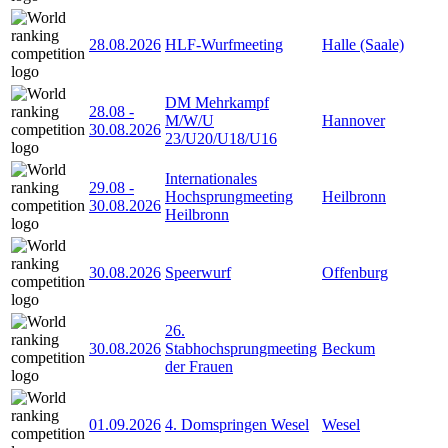
28.08.2026
HLF-Wurfmeeting
Halle (Saale)
DM Mehrkampf
28.08
-
M/W/U
Hannover
30.08.2026
23/U20/U18/U16
Internationales
29.08
-
Hochsprungmeeting
Heilbronn
30.08.2026
Heilbronn
30.08.2026
Speerwurf
Offenburg
26.
30.08.2026
Stabhochsprungmeeting
Beckum
der Frauen
01.09.2026
4. Domspringen Wesel
Wesel