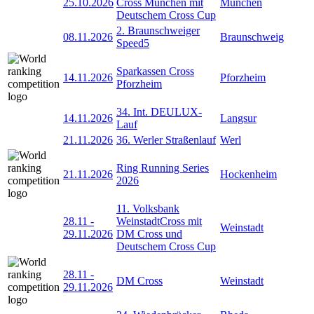
25.10.2026
Cross München mit
München
Deutschem Cross Cup
2. Braunschweiger
08.11.2026
Braunschweig
Speed5
Sparkassen Cross
14.11.2026
Pforzheim
Pforzheim
34. Int. DEULUX-
14.11.2026
Langsur
Lauf
21.11.2026
36. Werler Straßenlauf
Werl
Ring Running Series
21.11.2026
Hockenheim
2026
11. Volksbank
28.11
-
WeinstadtCross mit
Weinstadt
29.11.2026
DM Cross und
Deutschem Cross Cup
28.11
-
DM Cross
Weinstadt
29.11.2026