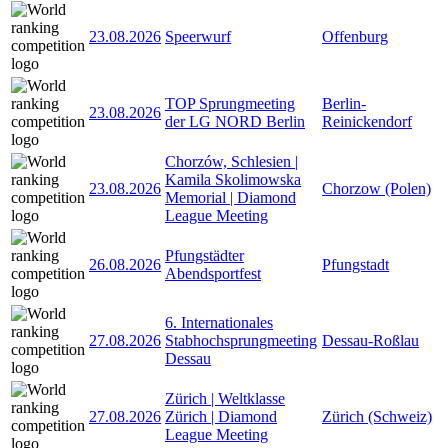
23.08.2026
Speerwurf
Offenburg
TOP Sprungmeeting
Berlin-
23.08.2026
der LG NORD Berlin
Reinickendorf
Chorzów, Schlesien |
Kamila Skolimowska
23.08.2026
Chorzow (Polen)
Memorial | Diamond
League Meeting
Pfungstädter
26.08.2026
Pfungstadt
Abendsportfest
6. Internationales
27.08.2026
Stabhochsprungmeeting
Dessau-Roßlau
Dessau
Zürich | Weltklasse
27.08.2026
Zürich | Diamond
Zürich (Schweiz)
League Meeting