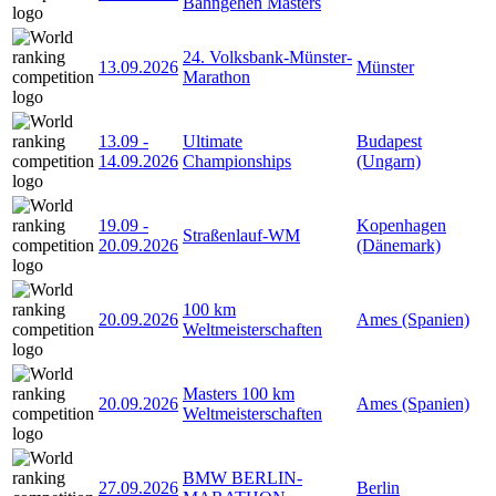
Bahngehen Masters
24. Volksbank-Münster-
13.09.2026
Münster
Marathon
13.09
-
Ultimate
Budapest
14.09.2026
Championships
(Ungarn)
19.09
-
Kopenhagen
Straßenlauf-WM
20.09.2026
(Dänemark)
100 km
20.09.2026
Ames (Spanien)
Weltmeisterschaften
Masters 100 km
20.09.2026
Ames (Spanien)
Weltmeisterschaften
BMW BERLIN-
27.09.2026
Berlin