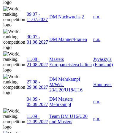
09.07
-
DM Nachwuchs 2
n.n.
11.07.2027
30.07
-
DM Männer/Frauen
n.n.
01.08.2027
11.08
-
Masters
Jyväskylä
21.08.2027
Europameisterschaften
(Finnland)
DM Mehrkampf
27.08
-
M/W/U
Hannover
29.08.2027
23/U20/U18/U16
04.09
-
DM Masters
n.n.
05.09.2027
Mehrkampf
11.09
-
Team DM U16/U20
n.n.
12.09.2027
und Masters