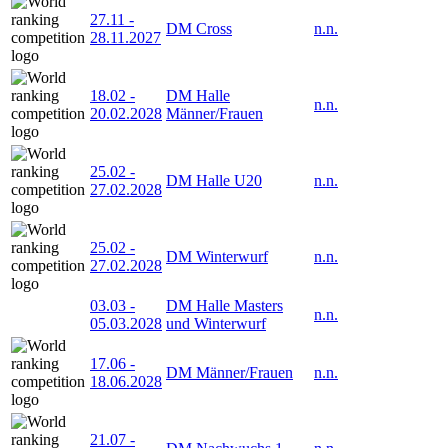
27.11
-
DM Cross
n.n.
28.11.2027
18.02
-
DM Halle
n.n.
20.02.2028
Männer/Frauen
25.02
-
DM Halle U20
n.n.
27.02.2028
25.02
-
DM Winterwurf
n.n.
27.02.2028
03.03
-
DM Halle Masters
n.n.
05.03.2028
und Winterwurf
17.06
-
DM Männer/Frauen
n.n.
18.06.2028
21.07
-