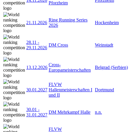
14.11.2026
Pforzheim
Pforzheim
Ring Running Series
21.11.2026
Hockenheim
2026
28.11
-
DM Cross
Weinstadt
29.11.2026
Cross-
13.12.2026
Belgrad (Serbien)
Europameisterschaften
FLVW
30.01.2027
Hallenmeisterschaften I
Dortmund
und II
30.01
-
DM Mehrkampf Halle
n.n.
31.01.2027
FLVW