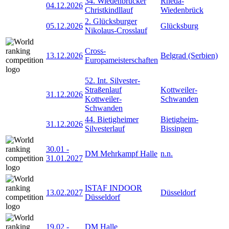
34. Wiedenbrücker
Rheda-
04.12.2026
Christkindllauf
Wiedenbrück
2. Glücksburger
05.12.2026
Glücksburg
Nikolaus-Crosslauf
Cross-
13.12.2026
Belgrad (Serbien)
Europameisterschaften
52. Int. Silvester-
Straßenlauf
Kottweiler-
31.12.2026
Kottweiler-
Schwanden
Schwanden
44. Bietigheimer
Bietigheim-
31.12.2026
Silvesterlauf
Bissingen
30.01
-
DM Mehrkampf Halle
n.n.
31.01.2027
ISTAF INDOOR
13.02.2027
Düsseldorf
Düsseldorf
19.02
-
DM Halle