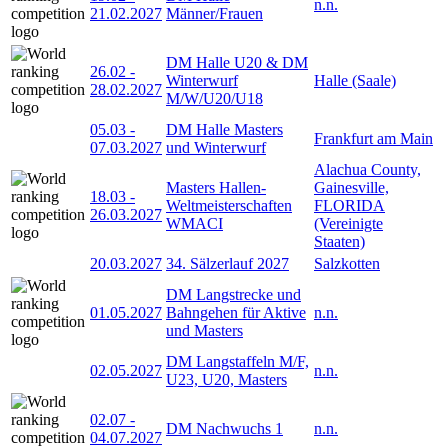
n.n.
21.02.2027
Männer/Frauen
DM Halle U20 & DM
26.02
-
Winterwurf
Halle (Saale)
28.02.2027
M/W/U20/U18
05.03
-
DM Halle Masters
Frankfurt am Main
07.03.2027
und Winterwurf
Alachua County,
Masters Hallen-
Gainesville,
18.03
-
Weltmeisterschaften
FLORIDA
26.03.2027
WMACI
(Vereinigte
Staaten)
20.03.2027
34. Sälzerlauf 2027
Salzkotten
DM Langstrecke und
01.05.2027
Bahngehen für Aktive
n.n.
und Masters
DM Langstaffeln M/F,
02.05.2027
n.n.
U23, U20, Masters
02.07
-
DM Nachwuchs 1
n.n.
04.07.2027