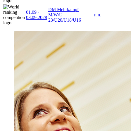
DM Mehrkampf
01.09
-
M/W/U
n.n.
03.09.2028
23/U20/U18/U16