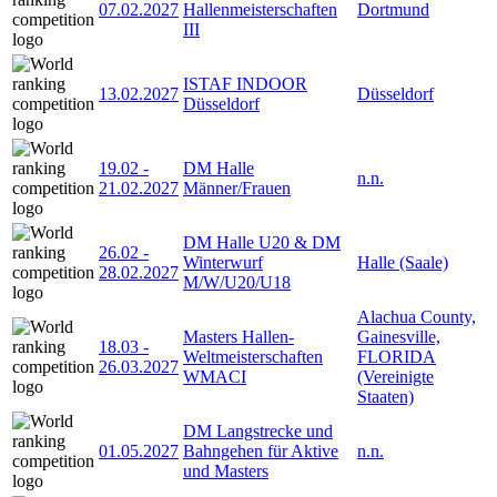
07.02.2027
Hallenmeisterschaften
Dortmund
III
ISTAF INDOOR
13.02.2027
Düsseldorf
Düsseldorf
19.02
-
DM Halle
n.n.
21.02.2027
Männer/Frauen
DM Halle U20 & DM
26.02
-
Winterwurf
Halle (Saale)
28.02.2027
M/W/U20/U18
Alachua County,
Masters Hallen-
Gainesville,
18.03
-
Weltmeisterschaften
FLORIDA
26.03.2027
WMACI
(Vereinigte
Staaten)
DM Langstrecke und
01.05.2027
Bahngehen für Aktive
n.n.
und Masters