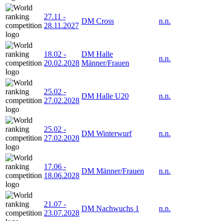
27.11
-
DM Cross
n.n.
28.11.2027
18.02
-
DM Halle
n.n.
20.02.2028
Männer/Frauen
25.02
-
DM Halle U20
n.n.
27.02.2028
25.02
-
DM Winterwurf
n.n.
27.02.2028
17.06
-
DM Männer/Frauen
n.n.
18.06.2028
21.07
-
DM Nachwuchs 1
n.n.
23.07.2028