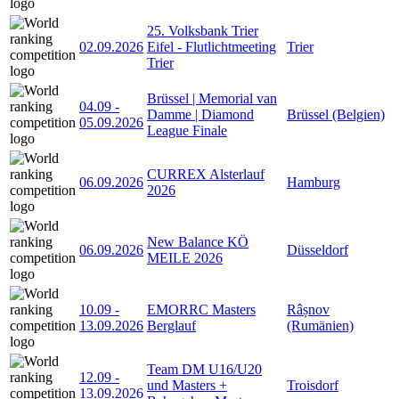
25. Volksbank Trier
02.09.2026
Eifel - Flutlichtmeeting
Trier
Trier
Brüssel | Memorial van
04.09
-
Damme | Diamond
Brüssel (Belgien)
05.09.2026
League Finale
CURREX Alsterlauf
06.09.2026
Hamburg
2026
New Balance KÖ
06.09.2026
Düsseldorf
MEILE 2026
10.09
-
EMORRC Masters
Râșnov
13.09.2026
Berglauf
(Rumänien)
Team DM U16/U20
12.09
-
und Masters +
Troisdorf
13.09.2026