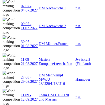
02.07
-
DM Nachwuchs 1
n.n.
04.07.2027
09.07
-
DM Nachwuchs 2
n.n.
11.07.2027
30.07
-
DM Männer/Frauen
n.n.
01.08.2027
11.08
-
Masters
Jyväskylä
21.08.2027
Europameisterschaften
(Finnland)
DM Mehrkampf
27.08
-
M/W/U
Hannover
29.08.2027
23/U20/U18/U16
11.09
-
Team DM U16/U20
n.n.
12.09.2027
und Masters