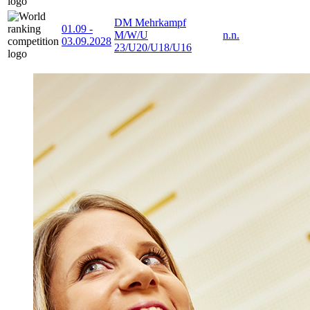
DM Mehrkampf
01.09
-
M/W/U
n.n.
03.09.2028
23/U20/U18/U16