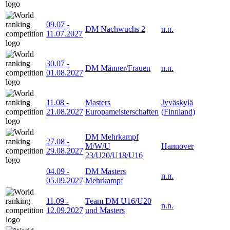
09.07
-
DM Nachwuchs 2
n.n.
11.07.2027
30.07
-
DM Männer/Frauen
n.n.
01.08.2027
11.08
-
Masters
Jyväskylä
21.08.2027
Europameisterschaften
(Finnland)
DM Mehrkampf
27.08
-
M/W/U
Hannover
29.08.2027
23/U20/U18/U16
04.09
-
DM Masters
n.n.
05.09.2027
Mehrkampf
11.09
-
Team DM U16/U20
n.n.
12.09.2027
und Masters