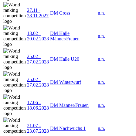
27.11
-
DM Cross
n.n.
28.11.2027
18.02
-
DM Halle
n.n.
20.02.2028
Männer/Frauen
25.02
-
DM Halle U20
n.n.
27.02.2028
25.02
-
DM Winterwurf
n.n.
27.02.2028
17.06
-
DM Männer/Frauen
n.n.
18.06.2028
21.07
-
DM Nachwuchs 1
n.n.
23.07.2028