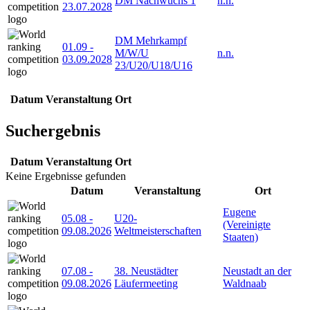
DM Nachwuchs 1
n.n.
23.07.2028
DM Mehrkampf
01.09
-
M/W/U
n.n.
03.09.2028
23/U20/U18/U16
Datum
Veranstaltung
Ort
Suchergebnis
Datum
Veranstaltung
Ort
Keine Ergebnisse gefunden
Datum
Veranstaltung
Ort
Eugene
05.08
-
U20-
(Vereinigte
09.08.2026
Weltmeisterschaften
Staaten)
07.08
-
38. Neustädter
Neustadt an der
09.08.2026
Läufermeeting
Waldnaab