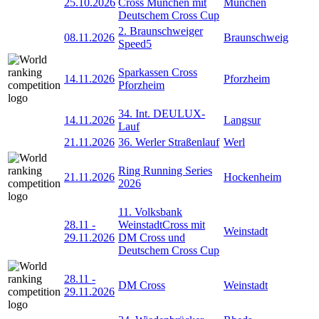
25.10.2026
Cross München mit
München
Deutschem Cross Cup
2. Braunschweiger
08.11.2026
Braunschweig
Speed5
Sparkassen Cross
14.11.2026
Pforzheim
Pforzheim
34. Int. DEULUX-
14.11.2026
Langsur
Lauf
21.11.2026
36. Werler Straßenlauf
Werl
Ring Running Series
21.11.2026
Hockenheim
2026
11. Volksbank
28.11
-
WeinstadtCross mit
Weinstadt
29.11.2026
DM Cross und
Deutschem Cross Cup
28.11
-
DM Cross
Weinstadt
29.11.2026