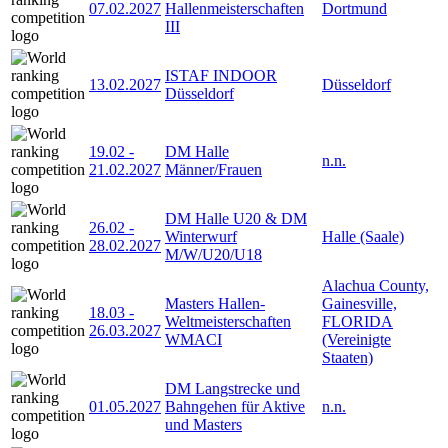
07.02.2027
Hallenmeisterschaften
Dortmund
III
ISTAF INDOOR
13.02.2027
Düsseldorf
Düsseldorf
19.02
-
DM Halle
n.n.
21.02.2027
Männer/Frauen
DM Halle U20 & DM
26.02
-
Winterwurf
Halle (Saale)
28.02.2027
M/W/U20/U18
Alachua County,
Masters Hallen-
Gainesville,
18.03
-
Weltmeisterschaften
FLORIDA
26.03.2027
WMACI
(Vereinigte
Staaten)
DM Langstrecke und
01.05.2027
Bahngehen für Aktive
n.n.
und Masters