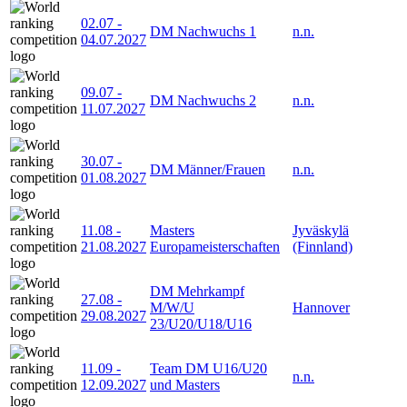
02.07
-
DM Nachwuchs 1
n.n.
04.07.2027
09.07
-
DM Nachwuchs 2
n.n.
11.07.2027
30.07
-
DM Männer/Frauen
n.n.
01.08.2027
11.08
-
Masters
Jyväskylä
21.08.2027
Europameisterschaften
(Finnland)
DM Mehrkampf
27.08
-
M/W/U
Hannover
29.08.2027
23/U20/U18/U16
11.09
-
Team DM U16/U20
n.n.
12.09.2027
und Masters