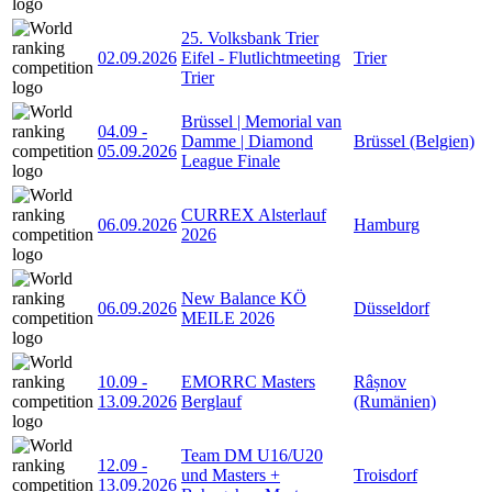
25. Volksbank Trier
02.09.2026
Eifel - Flutlichtmeeting
Trier
Trier
Brüssel | Memorial van
04.09
-
Damme | Diamond
Brüssel (Belgien)
05.09.2026
League Finale
CURREX Alsterlauf
06.09.2026
Hamburg
2026
New Balance KÖ
06.09.2026
Düsseldorf
MEILE 2026
10.09
-
EMORRC Masters
Râșnov
13.09.2026
Berglauf
(Rumänien)
Team DM U16/U20
12.09
-
und Masters +
Troisdorf
13.09.2026