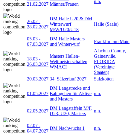
n.n.
21.02.2027
Männer/Frauen
DM Halle U20 & DM
26.02
-
Winterwurf
Halle (Saale)
28.02.2027
M/W/U20/U18
05.03
-
DM Halle Masters
Frankfurt am Main
07.03.2027
und Winterwurf
Alachua County,
Masters Hallen-
Gainesville,
18.03
-
Weltmeisterschaften
FLORIDA
26.03.2027
WMACI
(Vereinigte
Staaten)
20.03.2027
34. Sälzerlauf 2027
Salzkotten
DM Langstrecke und
01.05.2027
Bahngehen für Aktive
n.n.
und Masters
DM Langstaffeln M/F,
02.05.2027
n.n.
U23, U20, Masters
02.07
-
DM Nachwuchs 1
n.n.
04.07.2027