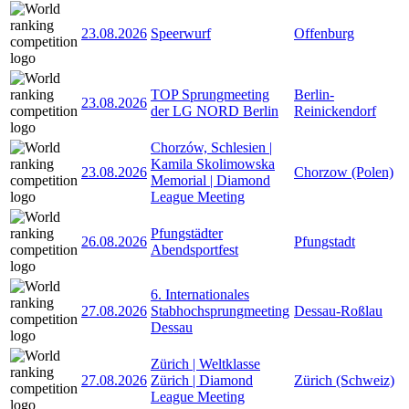
23.08.2026
Speerwurf
Offenburg
TOP Sprungmeeting
Berlin-
23.08.2026
der LG NORD Berlin
Reinickendorf
Chorzów, Schlesien |
Kamila Skolimowska
23.08.2026
Chorzow (Polen)
Memorial | Diamond
League Meeting
Pfungstädter
26.08.2026
Pfungstadt
Abendsportfest
6. Internationales
27.08.2026
Stabhochsprungmeeting
Dessau-Roßlau
Dessau
Zürich | Weltklasse
27.08.2026
Zürich | Diamond
Zürich (Schweiz)
League Meeting