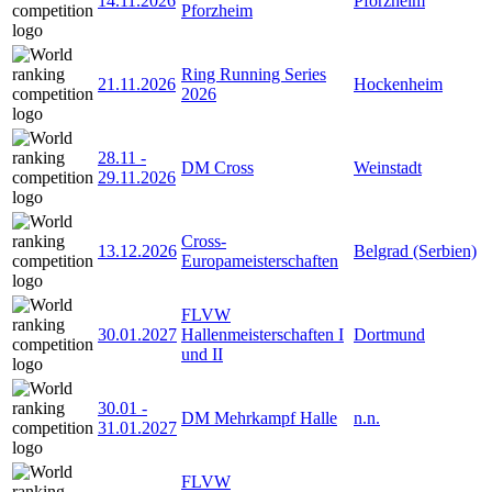
14.11.2026
Pforzheim
Pforzheim
Ring Running Series
21.11.2026
Hockenheim
2026
28.11
-
DM Cross
Weinstadt
29.11.2026
Cross-
13.12.2026
Belgrad (Serbien)
Europameisterschaften
FLVW
30.01.2027
Hallenmeisterschaften I
Dortmund
und II
30.01
-
DM Mehrkampf Halle
n.n.
31.01.2027
FLVW