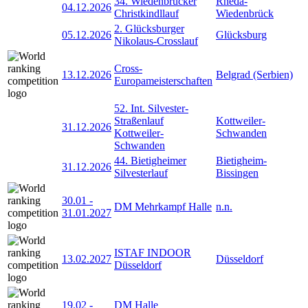
34. Wiedenbrücker
Rheda-
04.12.2026
Christkindllauf
Wiedenbrück
2. Glücksburger
05.12.2026
Glücksburg
Nikolaus-Crosslauf
Cross-
13.12.2026
Belgrad (Serbien)
Europameisterschaften
52. Int. Silvester-
Straßenlauf
Kottweiler-
31.12.2026
Kottweiler-
Schwanden
Schwanden
44. Bietigheimer
Bietigheim-
31.12.2026
Silvesterlauf
Bissingen
30.01
-
DM Mehrkampf Halle
n.n.
31.01.2027
ISTAF INDOOR
13.02.2027
Düsseldorf
Düsseldorf
19.02
-
DM Halle