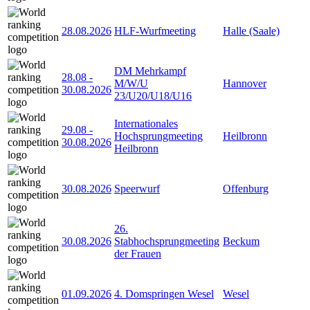
28.08.2026
HLF-Wurfmeeting
Halle (Saale)
DM Mehrkampf
28.08
-
M/W/U
Hannover
30.08.2026
23/U20/U18/U16
Internationales
29.08
-
Hochsprungmeeting
Heilbronn
30.08.2026
Heilbronn
30.08.2026
Speerwurf
Offenburg
26.
30.08.2026
Stabhochsprungmeeting
Beckum
der Frauen
01.09.2026
4. Domspringen Wesel
Wesel