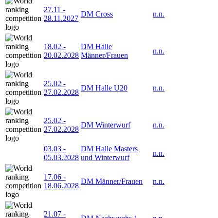
27.11
-
DM Cross
n.n.
28.11.2027
18.02
-
DM Halle
n.n.
20.02.2028
Männer/Frauen
25.02
-
DM Halle U20
n.n.
27.02.2028
25.02
-
DM Winterwurf
n.n.
27.02.2028
03.03
-
DM Halle Masters
n.n.
05.03.2028
und Winterwurf
17.06
-
DM Männer/Frauen
n.n.
18.06.2028
21.07
-