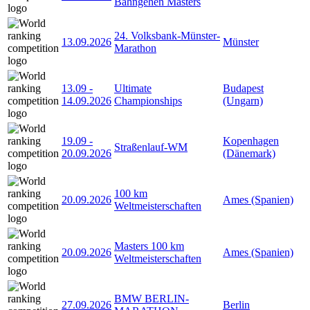
Bahngehen Masters
24. Volksbank-Münster-
13.09.2026
Münster
Marathon
13.09
-
Ultimate
Budapest
14.09.2026
Championships
(Ungarn)
19.09
-
Kopenhagen
Straßenlauf-WM
20.09.2026
(Dänemark)
100 km
20.09.2026
Ames (Spanien)
Weltmeisterschaften
Masters 100 km
20.09.2026
Ames (Spanien)
Weltmeisterschaften
BMW BERLIN-
27.09.2026
Berlin