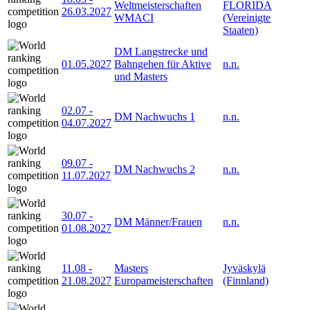
Weltmeisterschaften
FLORIDA
26.03.2027
WMACI
(Vereinigte
Staaten)
DM Langstrecke und
01.05.2027
Bahngehen für Aktive
n.n.
und Masters
02.07
-
DM Nachwuchs 1
n.n.
04.07.2027
09.07
-
DM Nachwuchs 2
n.n.
11.07.2027
30.07
-
DM Männer/Frauen
n.n.
01.08.2027
11.08
-
Masters
Jyväskylä
21.08.2027
Europameisterschaften
(Finnland)