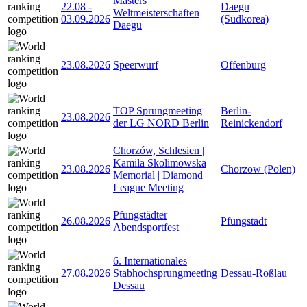
Masters
22.08
-
Daegu
Weltmeisterschaften
03.09.2026
(Südkorea)
Daegu
23.08.2026
Speerwurf
Offenburg
TOP Sprungmeeting
Berlin-
23.08.2026
der LG NORD Berlin
Reinickendorf
Chorzów, Schlesien |
Kamila Skolimowska
23.08.2026
Chorzow (Polen)
Memorial | Diamond
League Meeting
Pfungstädter
26.08.2026
Pfungstadt
Abendsportfest
6. Internationales
27.08.2026
Stabhochsprungmeeting
Dessau-Roßlau
Dessau