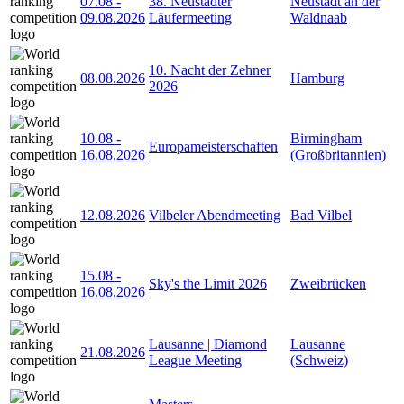
07.08
-
38. Neustädter
Neustadt an der
09.08.2026
Läufermeeting
Waldnaab
10. Nacht der Zehner
08.08.2026
Hamburg
2026
10.08
-
Birmingham
Europameisterschaften
16.08.2026
(Großbritannien)
12.08.2026
Vilbeler Abendmeeting
Bad Vilbel
15.08
-
Sky's the Limit 2026
Zweibrücken
16.08.2026
Lausanne | Diamond
Lausanne
21.08.2026
League Meeting
(Schweiz)