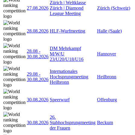
Zürich | Weltklasse
27.08.2026
Zürich | Diamond
Zürich (Schweiz)
League Meeting
28.08.2026
HLF-Wurfmeeting
Halle (Saale)
DM Mehrkampf
28.08
-
M/W/U
Hannover
30.08.2026
23/U20/U18/U16
Internationales
29.08
-
Hochsprungmeeting
Heilbronn
30.08.2026
Heilbronn
30.08.2026
Speerwurf
Offenburg
26.
30.08.2026
Stabhochsprungmeeting
Beckum
der Frauen