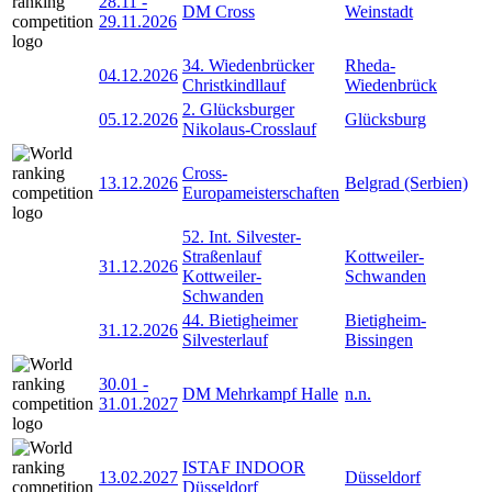
28.11
-
DM Cross
Weinstadt
29.11.2026
34. Wiedenbrücker
Rheda-
04.12.2026
Christkindllauf
Wiedenbrück
2. Glücksburger
05.12.2026
Glücksburg
Nikolaus-Crosslauf
Cross-
13.12.2026
Belgrad (Serbien)
Europameisterschaften
52. Int. Silvester-
Straßenlauf
Kottweiler-
31.12.2026
Kottweiler-
Schwanden
Schwanden
44. Bietigheimer
Bietigheim-
31.12.2026
Silvesterlauf
Bissingen
30.01
-
DM Mehrkampf Halle
n.n.
31.01.2027
ISTAF INDOOR
13.02.2027
Düsseldorf
Düsseldorf