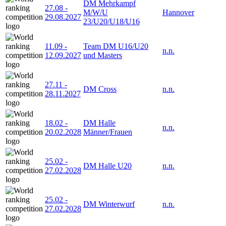
DM Mehrkampf
27.08
-
M/W/U
Hannover
29.08.2027
23/U20/U18/U16
11.09
-
Team DM U16/U20
n.n.
12.09.2027
und Masters
27.11
-
DM Cross
n.n.
28.11.2027
18.02
-
DM Halle
n.n.
20.02.2028
Männer/Frauen
25.02
-
DM Halle U20
n.n.
27.02.2028
25.02
-
DM Winterwurf
n.n.
27.02.2028