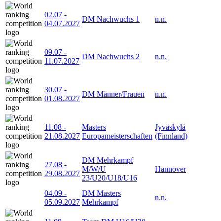
02.07
-
DM Nachwuchs 1
n.n.
04.07.2027
09.07
-
DM Nachwuchs 2
n.n.
11.07.2027
30.07
-
DM Männer/Frauen
n.n.
01.08.2027
11.08
-
Masters
Jyväskylä
21.08.2027
Europameisterschaften
(Finnland)
DM Mehrkampf
27.08
-
M/W/U
Hannover
29.08.2027
23/U20/U18/U16
04.09
-
DM Masters
n.n.
05.09.2027
Mehrkampf