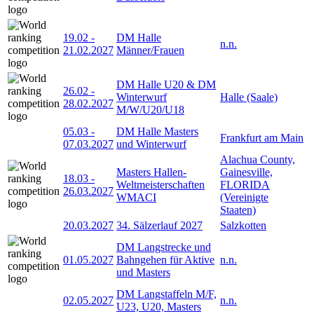
19.02
-
DM Halle
n.n.
21.02.2027
Männer/Frauen
DM Halle U20 & DM
26.02
-
Winterwurf
Halle (Saale)
28.02.2027
M/W/U20/U18
05.03
-
DM Halle Masters
Frankfurt am Main
07.03.2027
und Winterwurf
Alachua County,
Masters Hallen-
Gainesville,
18.03
-
Weltmeisterschaften
FLORIDA
26.03.2027
WMACI
(Vereinigte
Staaten)
20.03.2027
34. Sälzerlauf 2027
Salzkotten
DM Langstrecke und
01.05.2027
Bahngehen für Aktive
n.n.
und Masters
DM Langstaffeln M/F,
02.05.2027
n.n.
U23, U20, Masters