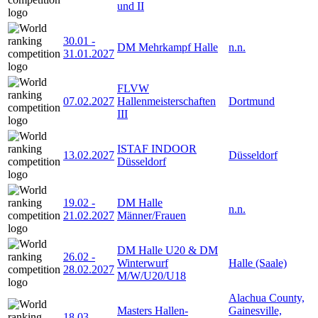
und II
30.01
-
DM Mehrkampf Halle
n.n.
31.01.2027
FLVW
07.02.2027
Hallenmeisterschaften
Dortmund
III
ISTAF INDOOR
13.02.2027
Düsseldorf
Düsseldorf
19.02
-
DM Halle
n.n.
21.02.2027
Männer/Frauen
DM Halle U20 & DM
26.02
-
Winterwurf
Halle (Saale)
28.02.2027
M/W/U20/U18
Alachua County,
Masters Hallen-
Gainesville,
18.03
-