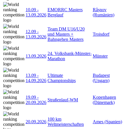
10.09
-
EMORRC Masters
Râșnov
13.09.2026
Berglauf
(Rumänien)
Team DM U16/U20
12.09
-
und Masters +
Troisdorf
13.09.2026
Bahngehen Masters
24. Volksbank-Münster-
13.09.2026
Münster
Marathon
13.09
-
Ultimate
Budapest
14.09.2026
Championships
(Ungarn)
19.09
-
Kopenhagen
Straßenlauf-WM
20.09.2026
(Dänemark)
100 km
20.09.2026
Ames (Spanien)
Weltmeisterschaften