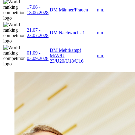
17.06
-
DM Männer/Frauen
n.n.
18.06.2028
21.07
-
DM Nachwuchs 1
n.n.
23.07.2028
DM Mehrkampf
01.09
-
M/W/U
n.n.
03.09.2028
23/U20/U18/U16