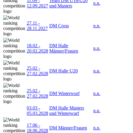
11.09
-
Team DM U16/U20
n.n.
12.09.2027
und Masters
27.11
-
DM Cross
n.n.
28.11.2027
18.02
-
DM Halle
n.n.
20.02.2028
Männer/Frauen
25.02
-
DM Halle U20
n.n.
27.02.2028
25.02
-
DM Winterwurf
n.n.
27.02.2028
03.03
-
DM Halle Masters
n.n.
05.03.2028
und Winterwurf
17.06
-
DM Männer/Frauen
n.n.
18.06.2028