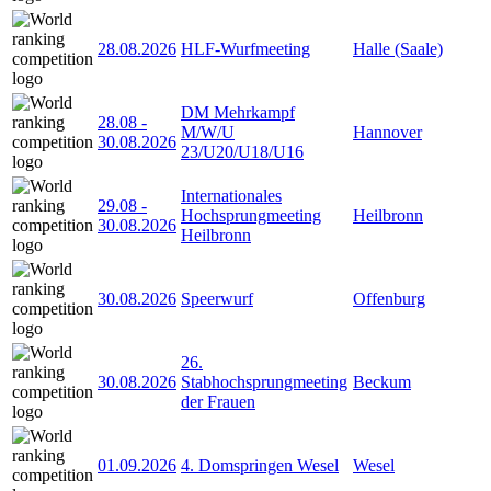
28.08.2026
HLF-Wurfmeeting
Halle (Saale)
DM Mehrkampf
28.08
-
M/W/U
Hannover
30.08.2026
23/U20/U18/U16
Internationales
29.08
-
Hochsprungmeeting
Heilbronn
30.08.2026
Heilbronn
30.08.2026
Speerwurf
Offenburg
26.
30.08.2026
Stabhochsprungmeeting
Beckum
der Frauen
01.09.2026
4. Domspringen Wesel
Wesel