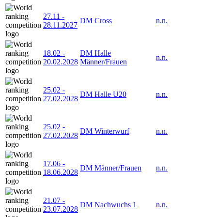
27.11
-
DM Cross
n.n.
28.11.2027
18.02
-
DM Halle
n.n.
20.02.2028
Männer/Frauen
25.02
-
DM Halle U20
n.n.
27.02.2028
25.02
-
DM Winterwurf
n.n.
27.02.2028
17.06
-
DM Männer/Frauen
n.n.
18.06.2028
21.07
-
DM Nachwuchs 1
n.n.
23.07.2028