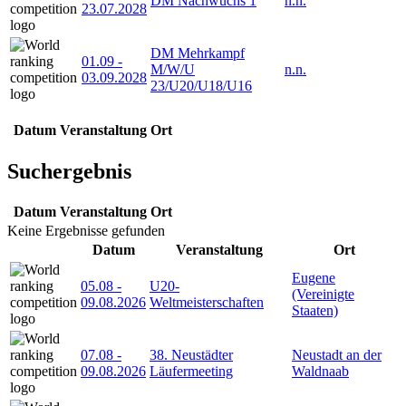
DM Nachwuchs 1
n.n.
23.07.2028
DM Mehrkampf
01.09
-
M/W/U
n.n.
03.09.2028
23/U20/U18/U16
Datum
Veranstaltung
Ort
Suchergebnis
Datum
Veranstaltung
Ort
Keine Ergebnisse gefunden
Datum
Veranstaltung
Ort
Eugene
05.08
-
U20-
(Vereinigte
09.08.2026
Weltmeisterschaften
Staaten)
07.08
-
38. Neustädter
Neustadt an der
09.08.2026
Läufermeeting
Waldnaab