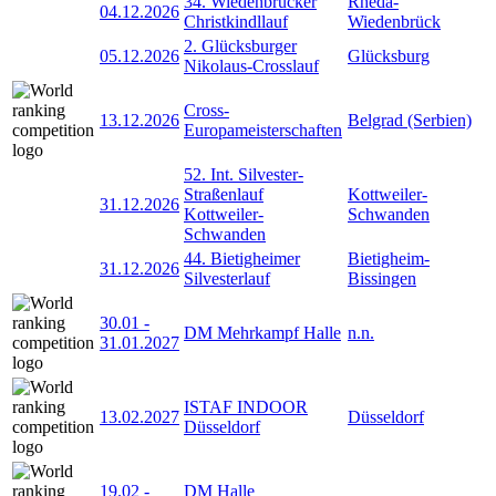
34. Wiedenbrücker
Rheda-
04.12.2026
Christkindllauf
Wiedenbrück
2. Glücksburger
05.12.2026
Glücksburg
Nikolaus-Crosslauf
Cross-
13.12.2026
Belgrad (Serbien)
Europameisterschaften
52. Int. Silvester-
Straßenlauf
Kottweiler-
31.12.2026
Kottweiler-
Schwanden
Schwanden
44. Bietigheimer
Bietigheim-
31.12.2026
Silvesterlauf
Bissingen
30.01
-
DM Mehrkampf Halle
n.n.
31.01.2027
ISTAF INDOOR
13.02.2027
Düsseldorf
Düsseldorf
19.02
-
DM Halle