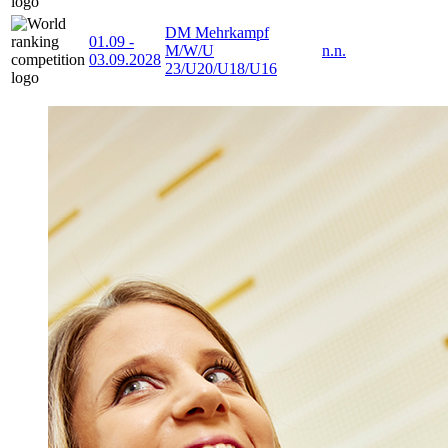
DM Mehrkampf
01.09
-
M/W/U
n.n.
03.09.2028
23/U20/U18/U16