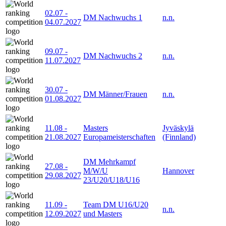
02.07
-
DM Nachwuchs 1
n.n.
04.07.2027
09.07
-
DM Nachwuchs 2
n.n.
11.07.2027
30.07
-
DM Männer/Frauen
n.n.
01.08.2027
11.08
-
Masters
Jyväskylä
21.08.2027
Europameisterschaften
(Finnland)
DM Mehrkampf
27.08
-
M/W/U
Hannover
29.08.2027
23/U20/U18/U16
11.09
-
Team DM U16/U20
n.n.
12.09.2027
und Masters