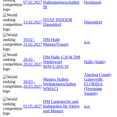
07.02.2027
Hallenmeisterschaften
Dortmund
III
ISTAF INDOOR
13.02.2027
Düsseldorf
Düsseldorf
19.02
-
DM Halle
n.n.
21.02.2027
Männer/Frauen
DM Halle U20 & DM
26.02
-
Winterwurf
Halle (Saale)
28.02.2027
M/W/U20/U18
Alachua County,
Masters Hallen-
Gainesville,
18.03
-
Weltmeisterschaften
FLORIDA
26.03.2027
WMACI
(Vereinigte
Staaten)
DM Langstrecke und
01.05.2027
Bahngehen für Aktive
n.n.
und Masters