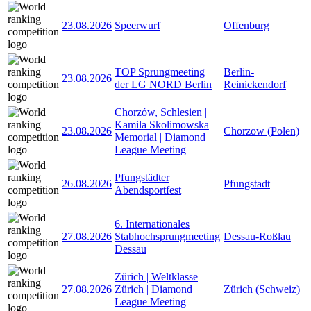
23.08.2026
Speerwurf
Offenburg
TOP Sprungmeeting
Berlin-
23.08.2026
der LG NORD Berlin
Reinickendorf
Chorzów, Schlesien |
Kamila Skolimowska
23.08.2026
Chorzow (Polen)
Memorial | Diamond
League Meeting
Pfungstädter
26.08.2026
Pfungstadt
Abendsportfest
6. Internationales
27.08.2026
Stabhochsprungmeeting
Dessau-Roßlau
Dessau
Zürich | Weltklasse
27.08.2026
Zürich | Diamond
Zürich (Schweiz)
League Meeting