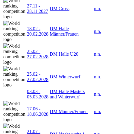
27.11
-
DM Cross
n.n.
28.11.2027
18.02
-
DM Halle
n.n.
20.02.2028
Männer/Frauen
25.02
-
DM Halle U20
n.n.
27.02.2028
25.02
-
DM Winterwurf
n.n.
27.02.2028
03.03
-
DM Halle Masters
n.n.
05.03.2028
und Winterwurf
17.06
-
DM Männer/Frauen
n.n.
18.06.2028
21.07
-