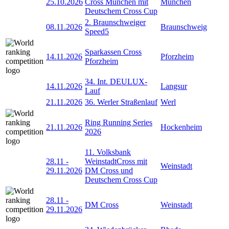
25.10.2026
Cross München mit
München
Deutschem Cross Cup
2. Braunschweiger
08.11.2026
Braunschweig
Speed5
Sparkassen Cross
14.11.2026
Pforzheim
Pforzheim
34. Int. DEULUX-
14.11.2026
Langsur
Lauf
21.11.2026
36. Werler Straßenlauf
Werl
Ring Running Series
21.11.2026
Hockenheim
2026
11. Volksbank
28.11
-
WeinstadtCross mit
Weinstadt
29.11.2026
DM Cross und
Deutschem Cross Cup
28.11
-
DM Cross
Weinstadt
29.11.2026