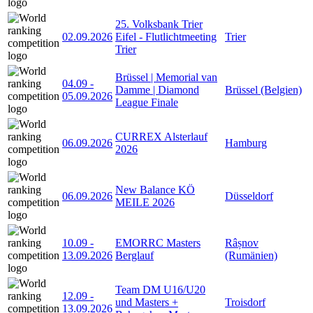
25. Volksbank Trier
02.09.2026
Eifel - Flutlichtmeeting
Trier
Trier
Brüssel | Memorial van
04.09
-
Damme | Diamond
Brüssel (Belgien)
05.09.2026
League Finale
CURREX Alsterlauf
06.09.2026
Hamburg
2026
New Balance KÖ
06.09.2026
Düsseldorf
MEILE 2026
10.09
-
EMORRC Masters
Râșnov
13.09.2026
Berglauf
(Rumänien)
Team DM U16/U20
12.09
-
und Masters +
Troisdorf
13.09.2026