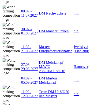
09.07
-
DM Nachwuchs 2
n.n.
11.07.2027
30.07
-
DM Männer/Frauen
n.n.
01.08.2027
11.08
-
Masters
Jyväskylä
21.08.2027
Europameisterschaften
(Finnland)
DM Mehrkampf
27.08
-
M/W/U
Hannover
29.08.2027
23/U20/U18/U16
04.09
-
DM Masters
n.n.
05.09.2027
Mehrkampf
11.09
-
Team DM U16/U20
n.n.
12.09.2027
und Masters