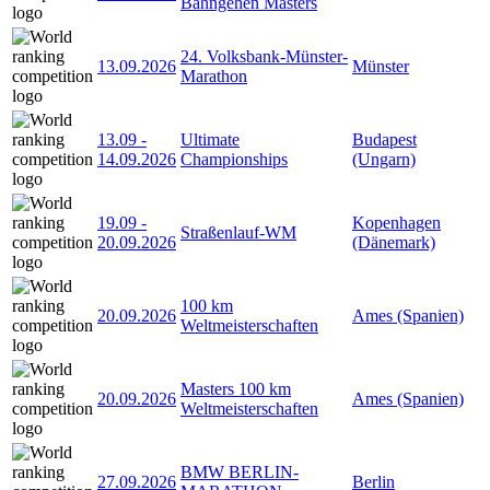
Bahngehen Masters
24. Volksbank-Münster-
13.09.2026
Münster
Marathon
13.09
-
Ultimate
Budapest
14.09.2026
Championships
(Ungarn)
19.09
-
Kopenhagen
Straßenlauf-WM
20.09.2026
(Dänemark)
100 km
20.09.2026
Ames (Spanien)
Weltmeisterschaften
Masters 100 km
20.09.2026
Ames (Spanien)
Weltmeisterschaften
BMW BERLIN-
27.09.2026
Berlin