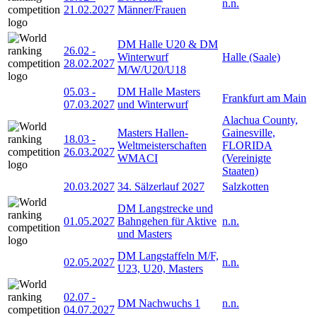
n.n.
21.02.2027
Männer/Frauen
DM Halle U20 & DM
26.02
-
Winterwurf
Halle (Saale)
28.02.2027
M/W/U20/U18
05.03
-
DM Halle Masters
Frankfurt am Main
07.03.2027
und Winterwurf
Alachua County,
Masters Hallen-
Gainesville,
18.03
-
Weltmeisterschaften
FLORIDA
26.03.2027
WMACI
(Vereinigte
Staaten)
20.03.2027
34. Sälzerlauf 2027
Salzkotten
DM Langstrecke und
01.05.2027
Bahngehen für Aktive
n.n.
und Masters
DM Langstaffeln M/F,
02.05.2027
n.n.
U23, U20, Masters
02.07
-
DM Nachwuchs 1
n.n.
04.07.2027