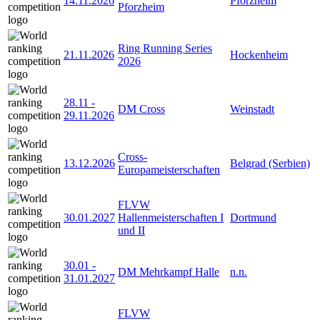
14.11.2026
Pforzheim
Pforzheim
Ring Running Series
21.11.2026
Hockenheim
2026
28.11
-
DM Cross
Weinstadt
29.11.2026
Cross-
13.12.2026
Belgrad (Serbien)
Europameisterschaften
FLVW
30.01.2027
Hallenmeisterschaften I
Dortmund
und II
30.01
-
DM Mehrkampf Halle
n.n.
31.01.2027
FLVW