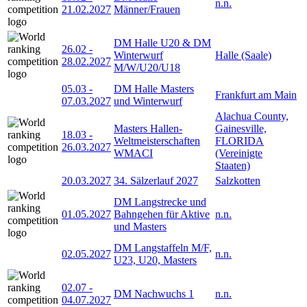
n.n.
21.02.2027
Männer/Frauen
DM Halle U20 & DM
26.02
-
Winterwurf
Halle (Saale)
28.02.2027
M/W/U20/U18
05.03
-
DM Halle Masters
Frankfurt am Main
07.03.2027
und Winterwurf
Alachua County,
Masters Hallen-
Gainesville,
18.03
-
Weltmeisterschaften
FLORIDA
26.03.2027
WMACI
(Vereinigte
Staaten)
20.03.2027
34. Sälzerlauf 2027
Salzkotten
DM Langstrecke und
01.05.2027
Bahngehen für Aktive
n.n.
und Masters
DM Langstaffeln M/F,
02.05.2027
n.n.
U23, U20, Masters
02.07
-
DM Nachwuchs 1
n.n.
04.07.2027