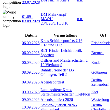
DM Nachwuchs 1
n.n.
23.07.2028
DM Mehrkampf
01.09
-
M/W/U
n.n.
03.09.2028
23/U20/U18/U16
Datum
Veranstaltung
Ort
Kreis Schülersportfets U16,
06.09.2026
Friedrichsd
U14 und U12
BLT Kinder-Leichtathletik-
06.09.2026
Bremen
Sportfest
Ostfriesland Meisterschaften U
06.09.2026
Emden
12 Vierkampf
Bahnlaufserie der LG
08.09.2026
Göttingen
Göttingen, Teil 2
Berlin-
09.09.2026
Abendsportfest
Zehlendorf
Landesoffene Kreis-
09.09.2026
Kiel
Staffelmeisterschaften Kiel/Plön
09.09.2026
Abendsportfest 2026
Westerburg
Stadion-Quartett 2026 -
Berlin-
10.09.2026
Stundenlauf
Charlottenb