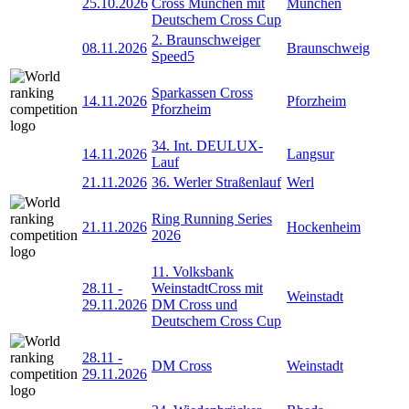
25.10.2026
Cross München mit
München
Deutschem Cross Cup
2. Braunschweiger
08.11.2026
Braunschweig
Speed5
Sparkassen Cross
14.11.2026
Pforzheim
Pforzheim
34. Int. DEULUX-
14.11.2026
Langsur
Lauf
21.11.2026
36. Werler Straßenlauf
Werl
Ring Running Series
21.11.2026
Hockenheim
2026
11. Volksbank
28.11
-
WeinstadtCross mit
Weinstadt
29.11.2026
DM Cross und
Deutschem Cross Cup
28.11
-
DM Cross
Weinstadt
29.11.2026