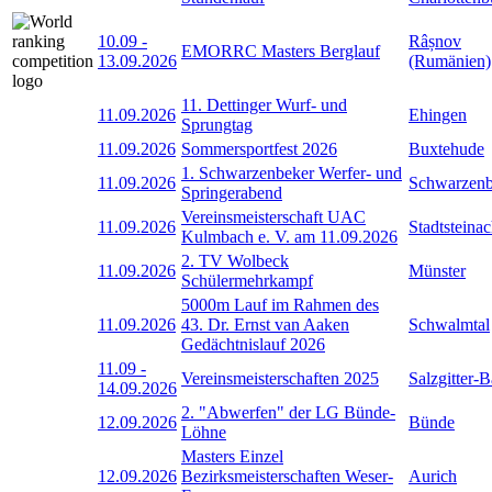
10.09
-
Râșnov
EMORRC Masters Berglauf
13.09.2026
(Rumänien)
11. Dettinger Wurf- und
11.09.2026
Ehingen
Sprungtag
11.09.2026
Sommersportfest 2026
Buxtehude
1. Schwarzenbeker Werfer- und
11.09.2026
Schwarzen
Springerabend
Vereinsmeisterschaft UAC
11.09.2026
Stadtsteina
Kulmbach e. V. am 11.09.2026
2. TV Wolbeck
11.09.2026
Münster
Schülermehrkampf
5000m Lauf im Rahmen des
11.09.2026
43. Dr. Ernst van Aaken
Schwalmtal
Gedächtnislauf 2026
11.09
-
Vereinsmeisterschaften 2025
Salzgitter-
14.09.2026
2. "Abwerfen" der LG Bünde-
12.09.2026
Bünde
Löhne
Masters Einzel
12.09.2026
Bezirksmeisterschaften Weser-
Aurich