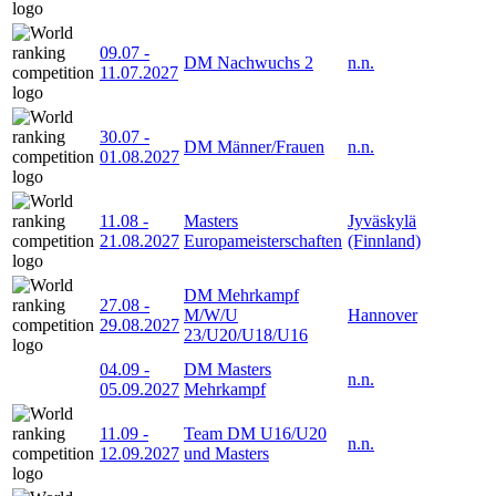
09.07
-
DM Nachwuchs 2
n.n.
11.07.2027
30.07
-
DM Männer/Frauen
n.n.
01.08.2027
11.08
-
Masters
Jyväskylä
21.08.2027
Europameisterschaften
(Finnland)
DM Mehrkampf
27.08
-
M/W/U
Hannover
29.08.2027
23/U20/U18/U16
04.09
-
DM Masters
n.n.
05.09.2027
Mehrkampf
11.09
-
Team DM U16/U20
n.n.
12.09.2027
und Masters