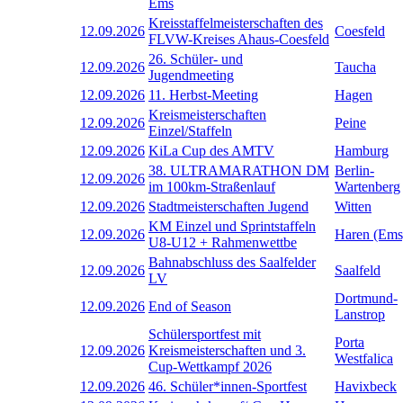
Ems
Kreisstaffelmeisterschaften des
12.09.2026
Coesfeld
FLVW-Kreises Ahaus-Coesfeld
26. Schüler- und
12.09.2026
Taucha
Jugendmeeting
12.09.2026
11. Herbst-Meeting
Hagen
Kreismeisterschaften
12.09.2026
Peine
Einzel/Staffeln
12.09.2026
KiLa Cup des AMTV
Hamburg
38. ULTRAMARATHON DM
Berlin-
12.09.2026
im 100km-Straßenlauf
Wartenberg
12.09.2026
Stadtmeisterschaften Jugend
Witten
KM Einzel und Sprintstaffeln
12.09.2026
Haren (Ems
U8-U12 + Rahmenwettbe
Bahnabschluss des Saalfelder
12.09.2026
Saalfeld
LV
Dortmund-
12.09.2026
End of Season
Lanstrop
Schülersportfest mit
Porta
12.09.2026
Kreismeisterschaften und 3.
Westfalica
Cup-Wettkampf 2026
12.09.2026
46. Schüler*innen-Sportfest
Havixbeck