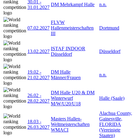
30.01
-
DM Mehrkampf Halle
n.n.
31.01.2027
FLVW
07.02.2027
Hallenmeisterschaften
Dortmund
III
ISTAF INDOOR
13.02.2027
Düsseldorf
Düsseldorf
19.02
-
DM Halle
n.n.
21.02.2027
Männer/Frauen
DM Halle U20 & DM
26.02
-
Winterwurf
Halle (Saale)
28.02.2027
M/W/U20/U18
Alachua County,
Masters Hallen-
Gainesville,
18.03
-
Weltmeisterschaften
FLORIDA
26.03.2027
WMACI
(Vereinigte
Staaten)