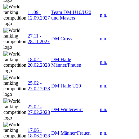
11.09
-
Team DM U16/U20
n.n.
12.09.2027
und Masters
27.11
-
DM Cross
n.n.
28.11.2027
18.02
-
DM Halle
n.n.
20.02.2028
Männer/Frauen
25.02
-
DM Halle U20
n.n.
27.02.2028
25.02
-
DM Winterwurf
n.n.
27.02.2028
17.06
-
DM Männer/Frauen
n.n.
18.06.2028