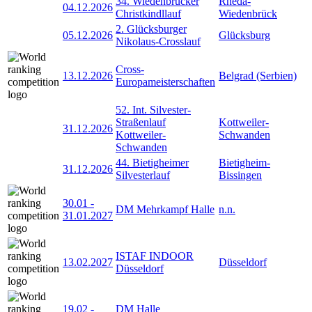
34. Wiedenbrücker
Rheda-
04.12.2026
Christkindllauf
Wiedenbrück
2. Glücksburger
05.12.2026
Glücksburg
Nikolaus-Crosslauf
Cross-
13.12.2026
Belgrad (Serbien)
Europameisterschaften
52. Int. Silvester-
Straßenlauf
Kottweiler-
31.12.2026
Kottweiler-
Schwanden
Schwanden
44. Bietigheimer
Bietigheim-
31.12.2026
Silvesterlauf
Bissingen
30.01
-
DM Mehrkampf Halle
n.n.
31.01.2027
ISTAF INDOOR
13.02.2027
Düsseldorf
Düsseldorf
19.02
-
DM Halle