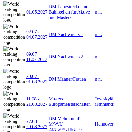
DM Langstrecke und
01.05.2027
Bahngehen für Aktive
n.n.
und Masters
02.07
-
DM Nachwuchs 1
n.n.
04.07.2027
09.07
-
DM Nachwuchs 2
n.n.
11.07.2027
30.07
-
DM Männer/Frauen
n.n.
01.08.2027
11.08
-
Masters
Jyväskylä
21.08.2027
Europameisterschaften
(Finnland)
DM Mehrkampf
27.08
-
M/W/U
Hannover
29.08.2027
23/U20/U18/U16