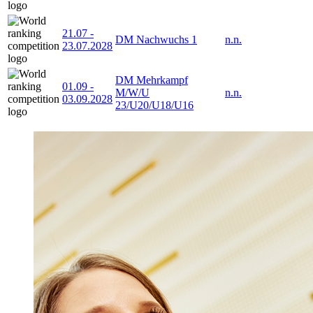
21.07
-
DM Nachwuchs 1
n.n.
23.07.2028
DM Mehrkampf
01.09
-
M/W/U
n.n.
03.09.2028
23/U20/U18/U16