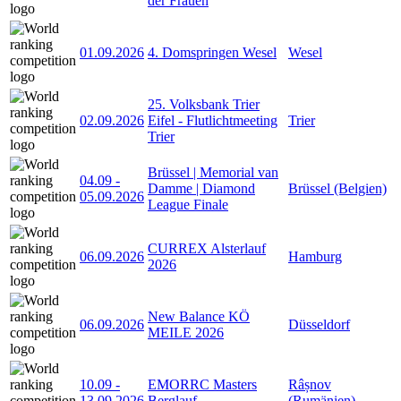
der Frauen
01.09.2026
4. Domspringen Wesel
Wesel
25. Volksbank Trier
02.09.2026
Eifel - Flutlichtmeeting
Trier
Trier
Brüssel | Memorial van
04.09
-
Damme | Diamond
Brüssel (Belgien)
05.09.2026
League Finale
CURREX Alsterlauf
06.09.2026
Hamburg
2026
New Balance KÖ
06.09.2026
Düsseldorf
MEILE 2026
10.09
-
EMORRC Masters
Râșnov
13.09.2026
Berglauf
(Rumänien)