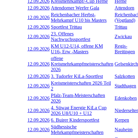
12.09.2026
Kreismehrkampf/-Cup Herne
Herne
12.09.2026
Attendorner Werfer Gala
Attendorn
Reichenbacher Herbst-
Reichenbac
12.09.2026
Mehrkampf U10 bis Masters
(Vogtland)
12.09.2026
Sportfest Trittau
Trittau
23. Offenes
12.09.2026
Zwickau
Nachwuchssportfest
KM U12-U14, offene KM
Regis-
12.09.2026
U16- Erw -Masters
Breitingen
offene
12.09.2026
Kreismehrkampfmeisterschaften
Gelsenkirc
2026
12.09.2026
3. Tudorfer KiLa-Sportfest
Salzkotten
Kreismeisterschaften 2026 Teil
12.09.2026
Stadthagen
2
Pfalz-Team-Meisterschaften
12.09.2026
Edenkoben
2026
4. Süwag Energie KiLa Cup
12.09.2026
Niederselter
2026 U8/U10 + U12
12.09.2026
6. Buirer Kindersportfest
Kerpen
Südhessische
12.09.2026
Nauheim
Mehrkampfmeisterschaften