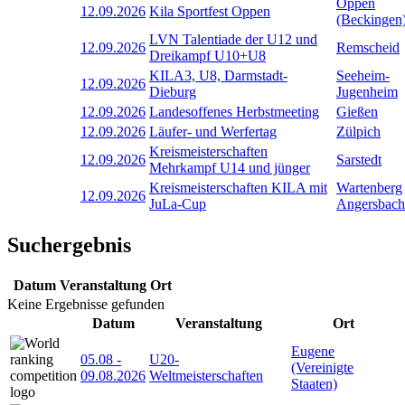
Oppen
12.09.2026
Kila Sportfest Oppen
(Beckingen
LVN Talentiade der U12 und
12.09.2026
Remscheid
Dreikampf U10+U8
KILA3, U8, Darmstadt-
Seeheim-
12.09.2026
Dieburg
Jugenheim
12.09.2026
Landesoffenes Herbstmeeting
Gießen
12.09.2026
Läufer- und Werfertag
Zülpich
Kreismeisterschaften
12.09.2026
Sarstedt
Mehrkampf U14 und jünger
Kreismeisterschaften KILA mit
Wartenberg
12.09.2026
JuLa-Cup
Angersbach
Suchergebnis
Datum
Veranstaltung
Ort
Keine Ergebnisse gefunden
Datum
Veranstaltung
Ort
Eugene
05.08
-
U20-
(Vereinigte
09.08.2026
Weltmeisterschaften
Staaten)