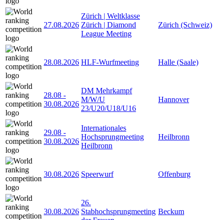
Zürich | Weltklasse
27.08.2026
Zürich | Diamond
Zürich (Schweiz)
League Meeting
28.08.2026
HLF-Wurfmeeting
Halle (Saale)
DM Mehrkampf
28.08
-
M/W/U
Hannover
30.08.2026
23/U20/U18/U16
Internationales
29.08
-
Hochsprungmeeting
Heilbronn
30.08.2026
Heilbronn
30.08.2026
Speerwurf
Offenburg
26.
30.08.2026
Stabhochsprungmeeting
Beckum