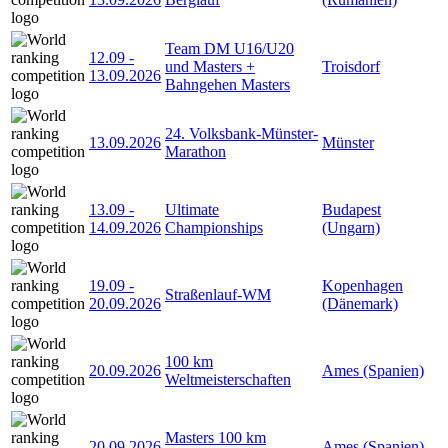
Team DM U16/U20
12.09
-
und Masters +
Troisdorf
13.09.2026
Bahngehen Masters
24. Volksbank-Münster-
13.09.2026
Münster
Marathon
13.09
-
Ultimate
Budapest
14.09.2026
Championships
(Ungarn)
19.09
-
Kopenhagen
Straßenlauf-WM
20.09.2026
(Dänemark)
100 km
20.09.2026
Ames (Spanien)
Weltmeisterschaften
Masters 100 km
20.09.2026
Ames (Spanien)