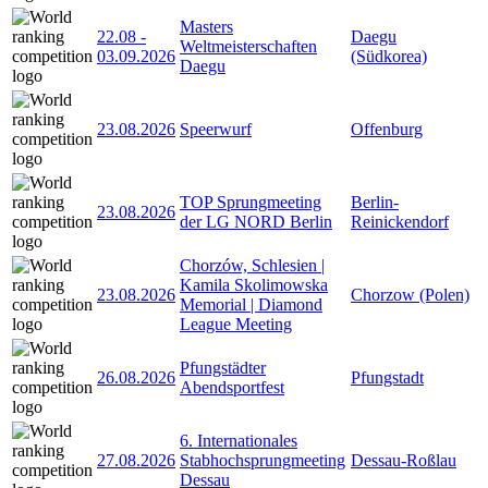
Masters
22.08
-
Daegu
Weltmeisterschaften
03.09.2026
(Südkorea)
Daegu
23.08.2026
Speerwurf
Offenburg
TOP Sprungmeeting
Berlin-
23.08.2026
der LG NORD Berlin
Reinickendorf
Chorzów, Schlesien |
Kamila Skolimowska
23.08.2026
Chorzow (Polen)
Memorial | Diamond
League Meeting
Pfungstädter
26.08.2026
Pfungstadt
Abendsportfest
6. Internationales
27.08.2026
Stabhochsprungmeeting
Dessau-Roßlau
Dessau