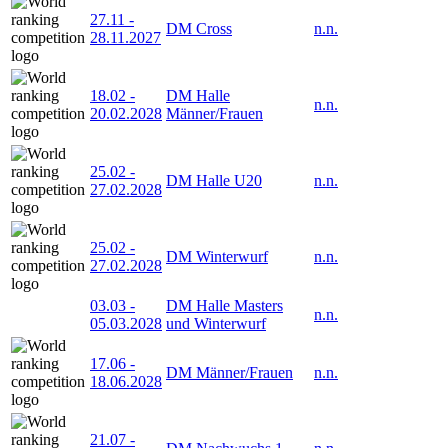
27.11
-
DM Cross
n.n.
28.11.2027
18.02
-
DM Halle
n.n.
20.02.2028
Männer/Frauen
25.02
-
DM Halle U20
n.n.
27.02.2028
25.02
-
DM Winterwurf
n.n.
27.02.2028
03.03
-
DM Halle Masters
n.n.
05.03.2028
und Winterwurf
17.06
-
DM Männer/Frauen
n.n.
18.06.2028
21.07
-