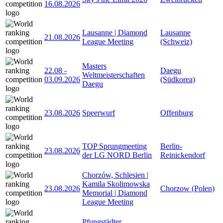
16.08.2026
Lausanne | Diamond
Lausanne
21.08.2026
League Meeting
(Schweiz)
Masters
22.08
-
Daegu
Weltmeisterschaften
03.09.2026
(Südkorea)
Daegu
23.08.2026
Speerwurf
Offenburg
TOP Sprungmeeting
Berlin-
23.08.2026
der LG NORD Berlin
Reinickendorf
Chorzów, Schlesien |
Kamila Skolimowska
23.08.2026
Chorzow (Polen)
Memorial | Diamond
League Meeting
Pfungstädter