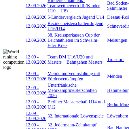
Kinderleichtathletik-
Bad Soden-
12.09.2026
Teamwettbewerb III (Kinder
Salmünster
U10 + U8)
12.09.2026
5-Ländervergleich Jugend U14
Dessau-Roß
Bezirksmeisterschaften Jugend
12.09.2026
Schneverdi
U16/U14
38. Kreissparkassen Cup der
12.09.2026
Leichtathleten im Schwalm-
Melsungen
Eder-Kreis
12.09
-
Team DM U16/U20 und
Troisdorf
13.09.2026
Masters + Bahngehen Masters
12.09
-
Mehrkampfveranstaltung mit
Menden
13.09.2026
Förderwettkämpfen
Unterfränkische
12.09
-
Mehrkampfmeisterschaften
Hammelbur
13.09.2026
2026
12.09
-
Berliner Meisterschaft U14 und
Berlin-Mar
13.09.2026
U12
12.09
-
32. Internationale Löwenspiele
Löwenberg
13.09.2026
12.09
-
32. Jedermann-Zehnkampf
Bad Nauhe