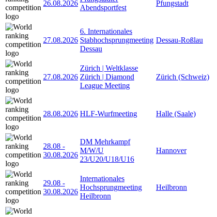
26.08.2026
Pfungstadt
Abendsportfest
6. Internationales
27.08.2026
Stabhochsprungmeeting
Dessau-Roßlau
Dessau
Zürich | Weltklasse
27.08.2026
Zürich | Diamond
Zürich (Schweiz)
League Meeting
28.08.2026
HLF-Wurfmeeting
Halle (Saale)
DM Mehrkampf
28.08
-
M/W/U
Hannover
30.08.2026
23/U20/U18/U16
Internationales
29.08
-
Hochsprungmeeting
Heilbronn
30.08.2026
Heilbronn