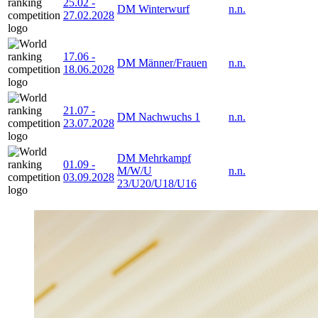
25.02
-
DM Winterwurf
n.n.
27.02.2028
17.06
-
DM Männer/Frauen
n.n.
18.06.2028
21.07
-
DM Nachwuchs 1
n.n.
23.07.2028
DM Mehrkampf
01.09
-
M/W/U
n.n.
03.09.2028
23/U20/U18/U16