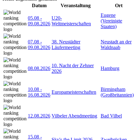
Datum
Veranstaltung
Ort
Eugene
05.08
-
U20-
(Vereinigte
09.08.2026
Weltmeisterschaften
Staaten)
07.08
-
38. Neustädter
Neustadt an der
09.08.2026
Läufermeeting
Waldnaab
10. Nacht der Zehner
08.08.2026
Hamburg
2026
10.08
-
Birmingham
Europameisterschaften
16.08.2026
(Großbritannien)
12.08.2026
Vilbeler Abendmeeting
Bad Vilbel
15.08
-
Sky's the Limit 2026
Zweibrücken