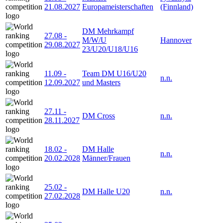
21.08.2027
Europameisterschaften
(Finnland)
DM Mehrkampf
27.08
-
M/W/U
Hannover
29.08.2027
23/U20/U18/U16
11.09
-
Team DM U16/U20
n.n.
12.09.2027
und Masters
27.11
-
DM Cross
n.n.
28.11.2027
18.02
-
DM Halle
n.n.
20.02.2028
Männer/Frauen
25.02
-
DM Halle U20
n.n.
27.02.2028