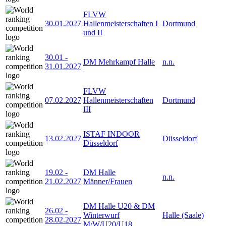
FLVW
30.01.2027
Hallenmeisterschaften I
Dortmund
und II
30.01
-
DM Mehrkampf Halle
n.n.
31.01.2027
FLVW
07.02.2027
Hallenmeisterschaften
Dortmund
III
ISTAF INDOOR
13.02.2027
Düsseldorf
Düsseldorf
19.02
-
DM Halle
n.n.
21.02.2027
Männer/Frauen
DM Halle U20 & DM
26.02
-
Winterwurf
Halle (Saale)
28.02.2027
M/W/U20/U18