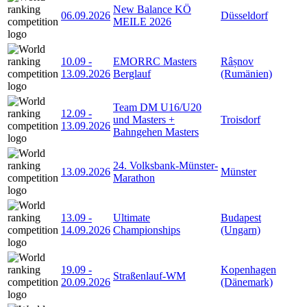
New Balance KÖ
06.09.2026
Düsseldorf
MEILE 2026
10.09
-
EMORRC Masters
Râșnov
13.09.2026
Berglauf
(Rumänien)
Team DM U16/U20
12.09
-
und Masters +
Troisdorf
13.09.2026
Bahngehen Masters
24. Volksbank-Münster-
13.09.2026
Münster
Marathon
13.09
-
Ultimate
Budapest
14.09.2026
Championships
(Ungarn)
19.09
-
Kopenhagen
Straßenlauf-WM
20.09.2026
(Dänemark)