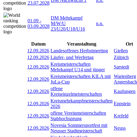
DM Nachwuchs 1
n.n.
23.07.2028
DM Mehrkampf
01.09
-
M/W/U
n.n.
03.09.2028
23/U20/U18/U16
Datum
Veranstaltung
Ort
12.09.2026
Landesoffenes Herbstmeeting
Gießen
12.09.2026
Läufer- und Werfertag
Zülpich
Kreismeisterschaften
12.09.2026
Sarstedt
Mehrkampf U14 und jünger
Kreismeisterschaften KILA mit
Wartenberg
12.09.2026
JuLa-Cup
Angersbach
offene
12.09.2026
Kaufungen
Kreiseinzelmeisterschaften
Kreismehrkampfmeisterschaften
12.09.2026
Eppstein
2026
offene Vereinmeisterschaften
12.09.2026
Krefeld
Stabhochsprung
Novesia Sommersportfest mit
12.09.2026
Neuss
Neusser Stadtmeisterschaft