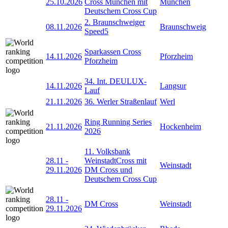
25.10.2026
Cross München mit
München
Deutschem Cross Cup
2. Braunschweiger
08.11.2026
Braunschweig
Speed5
Sparkassen Cross
14.11.2026
Pforzheim
Pforzheim
34. Int. DEULUX-
14.11.2026
Langsur
Lauf
21.11.2026
36. Werler Straßenlauf
Werl
Ring Running Series
21.11.2026
Hockenheim
2026
11. Volksbank
28.11
-
WeinstadtCross mit
Weinstadt
29.11.2026
DM Cross und
Deutschem Cross Cup
28.11
-
DM Cross
Weinstadt
29.11.2026