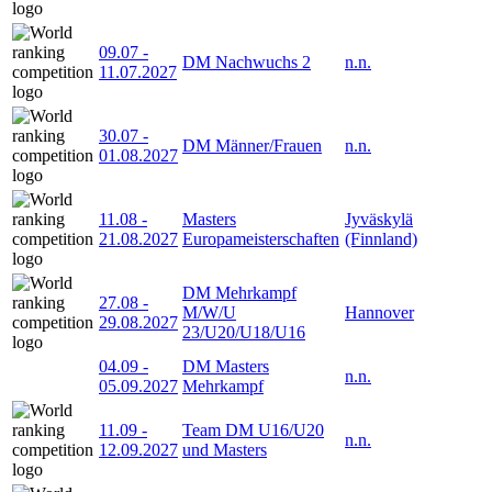
09.07
-
DM Nachwuchs 2
n.n.
11.07.2027
30.07
-
DM Männer/Frauen
n.n.
01.08.2027
11.08
-
Masters
Jyväskylä
21.08.2027
Europameisterschaften
(Finnland)
DM Mehrkampf
27.08
-
M/W/U
Hannover
29.08.2027
23/U20/U18/U16
04.09
-
DM Masters
n.n.
05.09.2027
Mehrkampf
11.09
-
Team DM U16/U20
n.n.
12.09.2027
und Masters