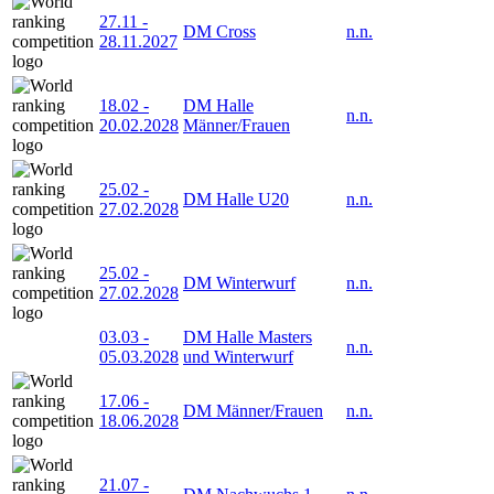
27.11
-
DM Cross
n.n.
28.11.2027
18.02
-
DM Halle
n.n.
20.02.2028
Männer/Frauen
25.02
-
DM Halle U20
n.n.
27.02.2028
25.02
-
DM Winterwurf
n.n.
27.02.2028
03.03
-
DM Halle Masters
n.n.
05.03.2028
und Winterwurf
17.06
-
DM Männer/Frauen
n.n.
18.06.2028
21.07
-