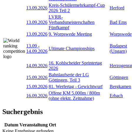
Kreis-Schülermehrkampf-Cup
13.09.2026
Herford
2026 Teil 2
LVRR-
13.09.2026
Verbandsmeisterschaften
Bad Ems
Fünfkampf
13.09.2026
9. Worpswede Meeting
Worpswede
13.09
-
Budapest
Ultimate Championships
14.09.2026
(Ungarn)
16. Kohlscheider Sprintertag
14.09.2026
Herzogenra
2026
Bahnlaufserie der LG
15.09.2026
Göttingen
Göttingen, Teil 3
15.09.2026
81. Werfertag - Gewichtwurf
Bergkamen
Offene KM 5.000m / 800m
16.09.2026
Erbach
(ohne elektr. Zeitnahme)
Suchergebnis
Datum
Veranstaltung
Ort
Keine Ergebnisse gefunden