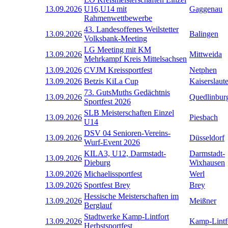
13.09.2026
U16,U14 mit
Gaggenau
Rahmenwettbewerbe
43. Landesoffenes Weilstetter
13.09.2026
Balingen
Volksbank-Meeting
LG Meeting mit KM
13.09.2026
Mittweida
Mehrkampf Kreis Mittelsachsen
13.09.2026
CVJM Kreissportfest
Netphen
13.09.2026
Betzis KiLa Cup
Kaiserslaut
73. GutsMuths Gedächtnis
13.09.2026
Quedlinbur
Sportfest 2026
SLB Meisterschaften Einzel
13.09.2026
Piesbach
U14
DSV 04 Senioren-Vereins-
13.09.2026
Düsseldorf
Wurf-Event 2026
KILA3, U12, Darmstadt-
Darmstadt-
13.09.2026
Dieburg
Wixhausen
13.09.2026
Michaelissportfest
Werl
13.09.2026
Sportfest Brey
Brey
Hessische Meisterschaften im
13.09.2026
Meißner
Berglauf
Stadtwerke Kamp-Lintfort
13.09.2026
Kamp-Lintf
Herbstsportfest