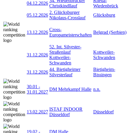
34. Wiedenbrücker
Rheda-
04.12.2026
Christkindllauf
Wiedenbrück
2. Glücksburger
05.12.2026
Glücksburg
Nikolaus-Crosslauf
Cross-
13.12.2026
Belgrad (Serbien)
Europameisterschaften
52. Int. Silvester-
Straßenlauf
Kottweiler-
31.12.2026
Kottweiler-
Schwanden
Schwanden
44. Bietigheimer
Bietigheim-
31.12.2026
Silvesterlauf
Bissingen
30.01
-
DM Mehrkampf Halle
n.n.
31.01.2027
ISTAF INDOOR
13.02.2027
Düsseldorf
Düsseldorf
19.02
-
DM Halle