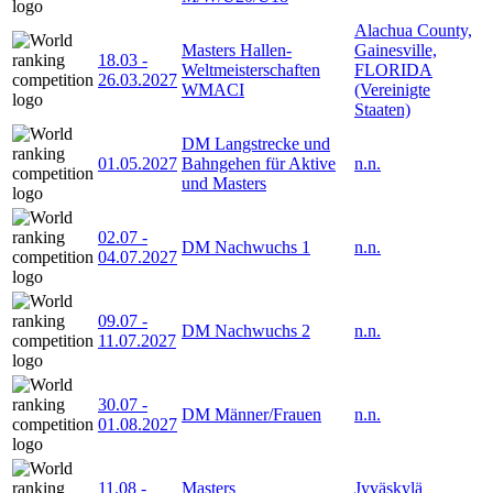
Alachua County,
Masters Hallen-
Gainesville,
18.03
-
Weltmeisterschaften
FLORIDA
26.03.2027
WMACI
(Vereinigte
Staaten)
DM Langstrecke und
01.05.2027
Bahngehen für Aktive
n.n.
und Masters
02.07
-
DM Nachwuchs 1
n.n.
04.07.2027
09.07
-
DM Nachwuchs 2
n.n.
11.07.2027
30.07
-
DM Männer/Frauen
n.n.
01.08.2027
11.08
-
Masters
Jyväskylä