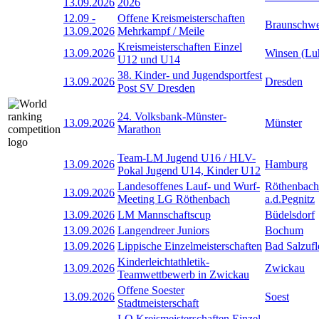
13.09.2026
2026
12.09
-
Offene Kreismeisterschaften
Braunschwe
13.09.2026
Mehrkampf / Meile
Kreismeisterschaften Einzel
13.09.2026
Winsen (Lu
U12 und U14
38. Kinder- und Jugendsportfest
13.09.2026
Dresden
Post SV Dresden
24. Volksbank-Münster-
13.09.2026
Münster
Marathon
Team-LM Jugend U16 / HLV-
13.09.2026
Hamburg
Pokal Jugend U14, Kinder U12
Landesoffenes Lauf- und Wurf-
Röthenbach
13.09.2026
Meeting LG Röthenbach
a.d.Pegnitz
13.09.2026
LM Mannschaftscup
Büdelsdorf
13.09.2026
Langendreer Juniors
Bochum
13.09.2026
Lippische Einzelmeisterschaften
Bad Salzufl
Kinderleichtathletik-
13.09.2026
Zwickau
Teamwettbewerb in Zwickau
Offene Soester
13.09.2026
Soest
Stadtmeisterschaft
LO Kreismeisterschaften Einzel