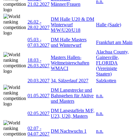
n.n.
21.02.2027
Männer/Frauen
DM Halle U20 & DM
26.02
-
Winterwurf
Halle (Saale)
28.02.2027
M/W/U20/U18
05.03
-
DM Halle Masters
Frankfurt am Main
07.03.2027
und Winterwurf
Alachua County,
Masters Hallen-
Gainesville,
18.03
-
Weltmeisterschaften
FLORIDA
26.03.2027
WMACI
(Vereinigte
Staaten)
20.03.2027
34. Sälzerlauf 2027
Salzkotten
DM Langstrecke und
01.05.2027
Bahngehen für Aktive
n.n.
und Masters
DM Langstaffeln M/F,
02.05.2027
n.n.
U23, U20, Masters
02.07
-
DM Nachwuchs 1
n.n.
04.07.2027