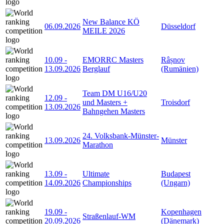
New Balance KÖ
06.09.2026
Düsseldorf
MEILE 2026
10.09
-
EMORRC Masters
Râșnov
13.09.2026
Berglauf
(Rumänien)
Team DM U16/U20
12.09
-
und Masters +
Troisdorf
13.09.2026
Bahngehen Masters
24. Volksbank-Münster-
13.09.2026
Münster
Marathon
13.09
-
Ultimate
Budapest
14.09.2026
Championships
(Ungarn)
19.09
-
Kopenhagen
Straßenlauf-WM
20.09.2026
(Dänemark)