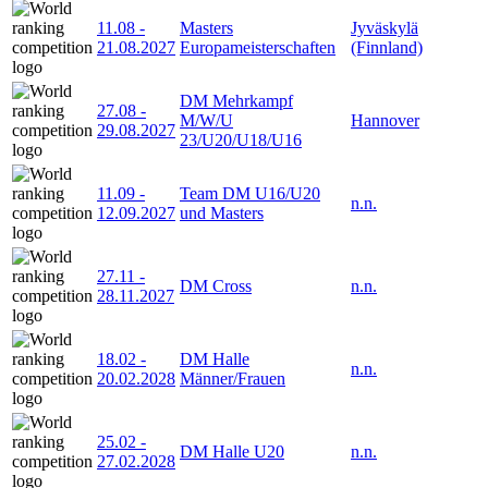
11.08
-
Masters
Jyväskylä
21.08.2027
Europameisterschaften
(Finnland)
DM Mehrkampf
27.08
-
M/W/U
Hannover
29.08.2027
23/U20/U18/U16
11.09
-
Team DM U16/U20
n.n.
12.09.2027
und Masters
27.11
-
DM Cross
n.n.
28.11.2027
18.02
-
DM Halle
n.n.
20.02.2028
Männer/Frauen
25.02
-
DM Halle U20
n.n.
27.02.2028