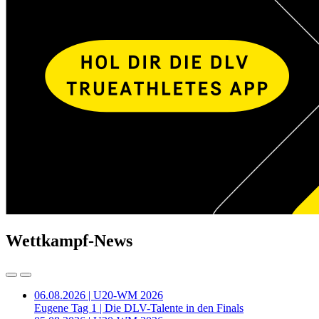
Wettkampf-News
06.08.2026 | U20-WM 2026
Eugene Tag 1 | Die DLV-Talente in den Finals