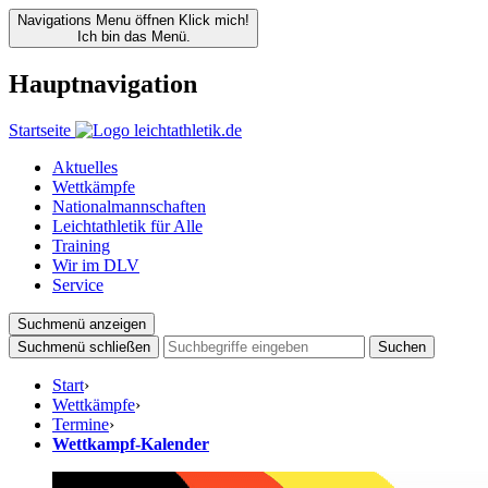
Navigations Menu öffnen
Klick mich!
Ich bin das Menü.
Hauptnavigation
Startseite
Aktuelles
Wettkämpfe
Nationalmannschaften
Leichtathletik für Alle
Training
Wir im DLV
Service
Suchmenü anzeigen
Suchmenü schließen
Suchen
Start
›
Wettkämpfe
›
Termine
›
Wettkampf-Kalender