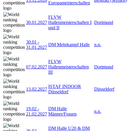
13.12.2026
Belgrad (Serbien)
Europameisterschaften
FLVW
30.01.2027
Hallenmeisterschaften I
Dortmund
und II
30.01
-
DM Mehrkampf Halle
n.n.
31.01.2027
FLVW
07.02.2027
Hallenmeisterschaften
Dortmund
III
ISTAF INDOOR
13.02.2027
Düsseldorf
Düsseldorf
19.02
-
DM Halle
n.n.
21.02.2027
Männer/Frauen
DM Halle U20 & DM
26.02
-