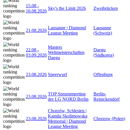
15.08
-
Sky's the Limit 2026
Zweibrücken
16.08.2026
Lausanne | Diamond
Lausanne
21.08.2026
League Meeting
(Schweiz)
Masters
22.08
-
Daegu
Weltmeisterschaften
03.09.2026
(Südkorea)
Daegu
23.08.2026
Speerwurf
Offenburg
TOP Sprungmeeting
Berlin-
23.08.2026
der LG NORD Berlin
Reinickendorf
Chorzów, Schlesien |
Kamila Skolimowska
23.08.2026
Chorzow (Polen)
Memorial | Diamond
League Meeting