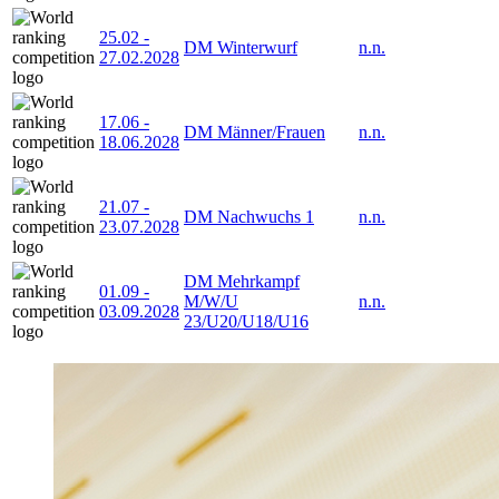
25.02
-
DM Winterwurf
n.n.
27.02.2028
17.06
-
DM Männer/Frauen
n.n.
18.06.2028
21.07
-
DM Nachwuchs 1
n.n.
23.07.2028
DM Mehrkampf
01.09
-
M/W/U
n.n.
03.09.2028
23/U20/U18/U16