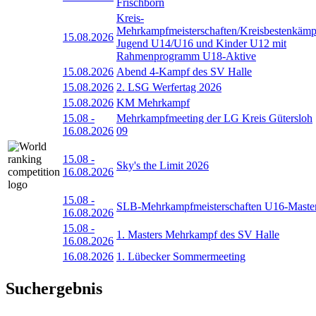
Frischborn
Kreis-
Mehrkampfmeisterschaften/Kreisbestenkämp
15.08.2026
Jugend U14/U16 und Kinder U12 mit
Rahmenprogramm U18-Aktive
15.08.2026
Abend 4-Kampf des SV Halle
15.08.2026
2. LSG Werfertag 2026
15.08.2026
KM Mehrkampf
15.08
-
Mehrkampfmeeting der LG Kreis Gütersloh
16.08.2026
09
15.08
-
Sky's the Limit 2026
16.08.2026
15.08
-
SLB-Mehrkampfmeisterschaften U16-Maste
16.08.2026
15.08
-
1. Masters Mehrkampf des SV Halle
16.08.2026
16.08.2026
1. Lübecker Sommermeeting
Suchergebnis