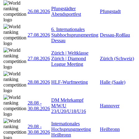
Pfungstädter
26.08.2026
Pfungstadt
Abendsportfest
6. Internationales
27.08.2026
Stabhochsprungmeeting
Dessau-Roßlau
Dessau
Zürich | Weltklasse
27.08.2026
Zürich | Diamond
Zürich (Schweiz)
League Meeting
28.08.2026
HLF-Wurfmeeting
Halle (Saale)
DM Mehrkampf
28.08
-
M/W/U
Hannover
30.08.2026
23/U20/U18/U16
Internationales
29.08
-
Hochsprungmeeting
Heilbronn
30.08.2026
Heilbronn