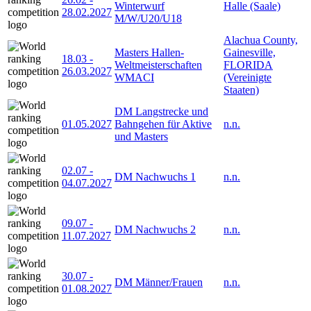
Winterwurf
Halle (Saale)
28.02.2027
M/W/U20/U18
Alachua County,
Masters Hallen-
Gainesville,
18.03
-
Weltmeisterschaften
FLORIDA
26.03.2027
WMACI
(Vereinigte
Staaten)
DM Langstrecke und
01.05.2027
Bahngehen für Aktive
n.n.
und Masters
02.07
-
DM Nachwuchs 1
n.n.
04.07.2027
09.07
-
DM Nachwuchs 2
n.n.
11.07.2027
30.07
-
DM Männer/Frauen
n.n.
01.08.2027