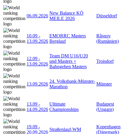
New Balance KÖ
06.09.2026
Düsseldorf
MEILE 2026
10.09
-
EMORRC Masters
Râșnov
13.09.2026
Berglauf
(Rumänien)
Team DM U16/U20
12.09
-
und Masters +
Troisdorf
13.09.2026
Bahngehen Masters
24. Volksbank-Münster-
13.09.2026
Münster
Marathon
13.09
-
Ultimate
Budapest
14.09.2026
Championships
(Ungarn)
19.09
-
Kopenhagen
Straßenlauf-WM
20.09.2026
(Dänemark)