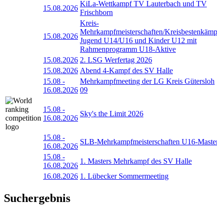
KiLa-Wettkampf TV Lauterbach und TV
15.08.2026
Frischborn
Kreis-
Mehrkampfmeisterschaften/Kreisbestenkämp
15.08.2026
Jugend U14/U16 und Kinder U12 mit
Rahmenprogramm U18-Aktive
15.08.2026
2. LSG Werfertag 2026
15.08.2026
Abend 4-Kampf des SV Halle
15.08
-
Mehrkampfmeeting der LG Kreis Gütersloh
16.08.2026
09
15.08
-
Sky's the Limit 2026
16.08.2026
15.08
-
SLB-Mehrkampfmeisterschaften U16-Maste
16.08.2026
15.08
-
1. Masters Mehrkampf des SV Halle
16.08.2026
16.08.2026
1. Lübecker Sommermeeting
Suchergebnis