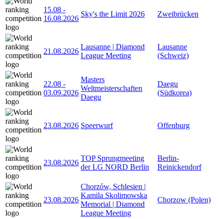
15.08
-
Sky's the Limit 2026
Zweibrücken
16.08.2026
Lausanne | Diamond
Lausanne
21.08.2026
League Meeting
(Schweiz)
Masters
22.08
-
Daegu
Weltmeisterschaften
03.09.2026
(Südkorea)
Daegu
23.08.2026
Speerwurf
Offenburg
TOP Sprungmeeting
Berlin-
23.08.2026
der LG NORD Berlin
Reinickendorf
Chorzów, Schlesien |
Kamila Skolimowska
23.08.2026
Chorzow (Polen)
Memorial | Diamond
League Meeting