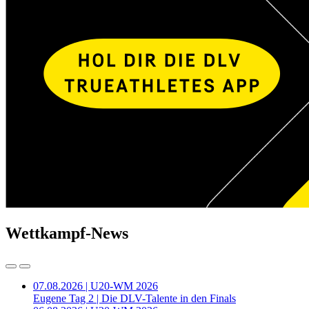
Wettkampf-News
07.08.2026 | U20-WM 2026
Eugene Tag 2 | Die DLV-Talente in den Finals