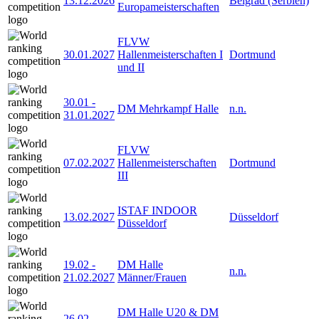
13.12.2026
Belgrad (Serbien)
Europameisterschaften
FLVW
30.01.2027
Hallenmeisterschaften I
Dortmund
und II
30.01
-
DM Mehrkampf Halle
n.n.
31.01.2027
FLVW
07.02.2027
Hallenmeisterschaften
Dortmund
III
ISTAF INDOOR
13.02.2027
Düsseldorf
Düsseldorf
19.02
-
DM Halle
n.n.
21.02.2027
Männer/Frauen
DM Halle U20 & DM
26.02
-