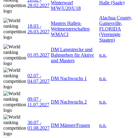
Winterwurf
Halle (Saale)
28.02.2027
M/W/U20/U18
Alachua County,
Masters Hallen-
Gainesville,
18.03
-
Weltmeisterschaften
FLORIDA
26.03.2027
WMACI
(Vereinigte
Staaten)
DM Langstrecke und
01.05.2027
Bahngehen für Aktive
n.n.
und Masters
02.07
-
DM Nachwuchs 1
n.n.
04.07.2027
09.07
-
DM Nachwuchs 2
n.n.
11.07.2027
30.07
-
DM Männer/Frauen
n.n.
01.08.2027