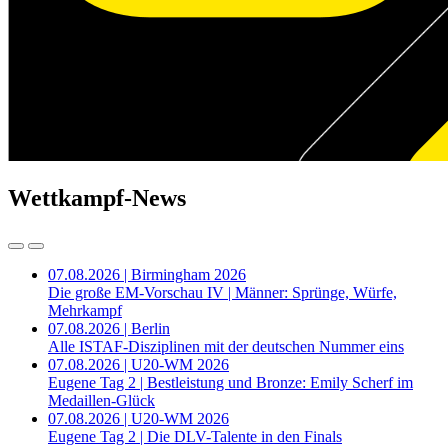
Wettkampf-News
07.08.2026 | Birmingham 2026
Die große EM-Vorschau IV | Männer: Sprünge, Würfe,
Mehrkampf
07.08.2026 | Berlin
Alle ISTAF-Disziplinen mit der deutschen Nummer eins
07.08.2026 | U20-WM 2026
Eugene Tag 2 | Bestleistung und Bronze: Emily Scherf im
Medaillen-Glück
07.08.2026 | U20-WM 2026
Eugene Tag 2 | Die DLV-Talente in den Finals