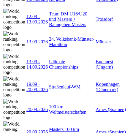
Team DM U16/U20
12.09
-
und Masters +
Troisdorf
13.09.2026
Bahngehen Masters
24. Volksbank-Münster-
13.09.2026
Münster
Marathon
13.09
-
Ultimate
Budapest
14.09.2026
Championships
(Ungarn)
19.09
-
Kopenhagen
Straßenlauf-WM
20.09.2026
(Dänemark)
100 km
20.09.2026
Ames (Spanien)
Weltmeisterschaften
Masters 100 km
20.09.2026
Ames (Spanien)