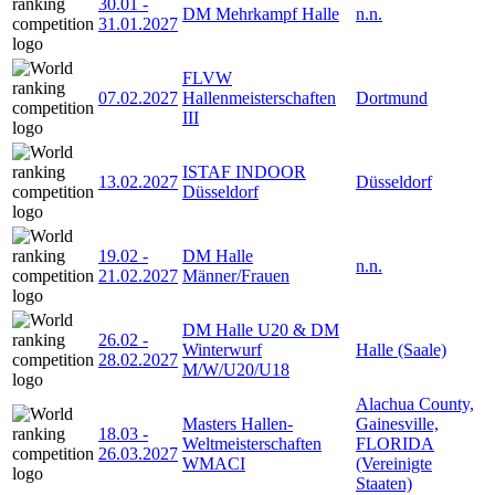
30.01
-
DM Mehrkampf Halle
n.n.
31.01.2027
FLVW
07.02.2027
Hallenmeisterschaften
Dortmund
III
ISTAF INDOOR
13.02.2027
Düsseldorf
Düsseldorf
19.02
-
DM Halle
n.n.
21.02.2027
Männer/Frauen
DM Halle U20 & DM
26.02
-
Winterwurf
Halle (Saale)
28.02.2027
M/W/U20/U18
Alachua County,
Masters Hallen-
Gainesville,
18.03
-
Weltmeisterschaften
FLORIDA
26.03.2027
WMACI
(Vereinigte
Staaten)