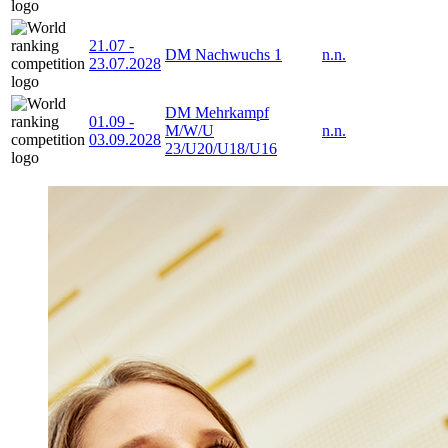
21.07
-
DM Nachwuchs 1
n.n.
23.07.2028
DM Mehrkampf
01.09
-
M/W/U
n.n.
03.09.2028
23/U20/U18/U16