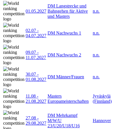
DM Langstrecke und
01.05.2027
Bahngehen für Aktive
n.n.
und Masters
02.07
-
DM Nachwuchs 1
n.n.
04.07.2027
09.07
-
DM Nachwuchs 2
n.n.
11.07.2027
30.07
-
DM Männer/Frauen
n.n.
01.08.2027
11.08
-
Masters
Jyväskylä
21.08.2027
Europameisterschaften
(Finnland)
DM Mehrkampf
27.08
-
M/W/U
Hannover
29.08.2027
23/U20/U18/U16