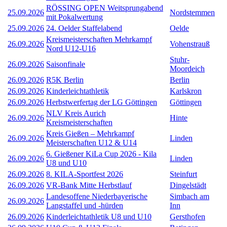
RÖSSING OPEN Weitsprungabend
25.09.2026
Nordstemmen
mit Pokalwertung
25.09.2026
24. Oelder Staffelabend
Oelde
Kreismeisterschaften Mehrkampf
26.09.2026
Vohenstrauß
Nord U12-U16
Stuhr-
26.09.2026
Saisonfinale
Moordeich
26.09.2026
R5K Berlin
Berlin
26.09.2026
Kinderleichtathletik
Karlskron
26.09.2026
Herbstwerfertag der LG Göttingen
Göttingen
NLV Kreis Aurich
26.09.2026
Hinte
Kreismeisterschaften
Kreis Gießen – Mehrkampf
26.09.2026
Linden
Meisterschaften U12 & U14
6. Gießener KiLa Cup 2026 - Kila
26.09.2026
Linden
U8 und U10
26.09.2026
8. KILA-Sportfest 2026
Steinfurt
26.09.2026
VR-Bank Mitte Herbstlauf
Dingelstädt
Landesoffene Niederbayerische
Simbach am
26.09.2026
Langstaffel und -hürden
Inn
26.09.2026
Kinderleichtathletik U8 und U10
Gersthofen