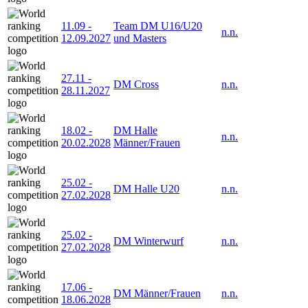
11.09
-
Team DM U16/U20
n.n.
12.09.2027
und Masters
27.11
-
DM Cross
n.n.
28.11.2027
18.02
-
DM Halle
n.n.
20.02.2028
Männer/Frauen
25.02
-
DM Halle U20
n.n.
27.02.2028
25.02
-
DM Winterwurf
n.n.
27.02.2028
17.06
-
DM Männer/Frauen
n.n.
18.06.2028