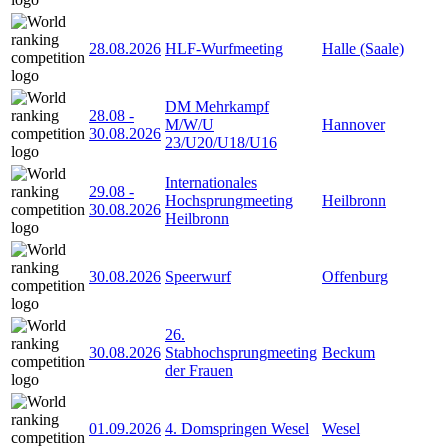
28.08.2026
HLF-Wurfmeeting
Halle (Saale)
DM Mehrkampf
28.08
-
M/W/U
Hannover
30.08.2026
23/U20/U18/U16
Internationales
29.08
-
Hochsprungmeeting
Heilbronn
30.08.2026
Heilbronn
30.08.2026
Speerwurf
Offenburg
26.
30.08.2026
Stabhochsprungmeeting
Beckum
der Frauen
01.09.2026
4. Domspringen Wesel
Wesel