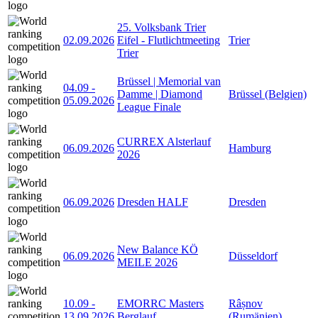
25. Volksbank Trier
02.09.2026
Eifel - Flutlichtmeeting
Trier
Trier
Brüssel | Memorial van
04.09
-
Damme | Diamond
Brüssel (Belgien)
05.09.2026
League Finale
CURREX Alsterlauf
06.09.2026
Hamburg
2026
06.09.2026
Dresden HALF
Dresden
New Balance KÖ
06.09.2026
Düsseldorf
MEILE 2026
10.09
-
EMORRC Masters
Râșnov
13.09.2026
Berglauf
(Rumänien)