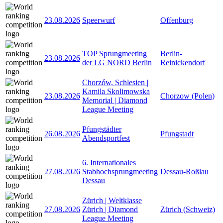
23.08.2026
Speerwurf
Offenburg
TOP Sprungmeeting
Berlin-
23.08.2026
der LG NORD Berlin
Reinickendorf
Chorzów, Schlesien |
Kamila Skolimowska
23.08.2026
Chorzow (Polen)
Memorial | Diamond
League Meeting
Pfungstädter
26.08.2026
Pfungstadt
Abendsportfest
6. Internationales
27.08.2026
Stabhochsprungmeeting
Dessau-Roßlau
Dessau
Zürich | Weltklasse
27.08.2026
Zürich | Diamond
Zürich (Schweiz)
League Meeting