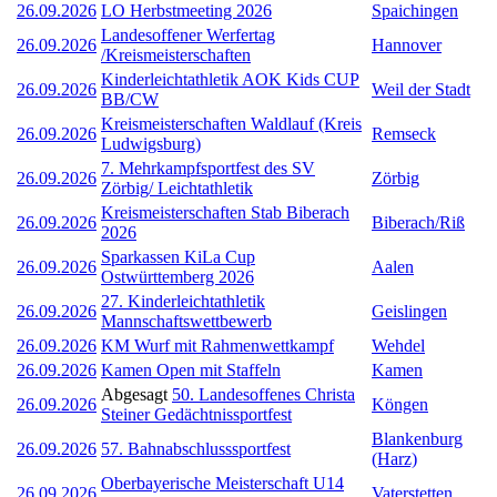
26.09.2026
LO Herbstmeeting 2026
Spaichingen
Landesoffener Werfertag
26.09.2026
Hannover
/Kreismeisterschaften
Kinderleichtathletik AOK Kids CUP
26.09.2026
Weil der Stadt
BB/CW
Kreismeisterschaften Waldlauf (Kreis
26.09.2026
Remseck
Ludwigsburg)
7. Mehrkampfsportfest des SV
26.09.2026
Zörbig
Zörbig/ Leichtathletik
Kreismeisterschaften Stab Biberach
26.09.2026
Biberach/Riß
2026
Sparkassen KiLa Cup
26.09.2026
Aalen
Ostwürttemberg 2026
27. Kinderleichtathletik
26.09.2026
Geislingen
Mannschaftswettbewerb
26.09.2026
KM Wurf mit Rahmenwettkampf
Wehdel
26.09.2026
Kamen Open mit Staffeln
Kamen
Abgesagt
50. Landesoffenes Christa
26.09.2026
Köngen
Steiner Gedächtnissportfest
Blankenburg
26.09.2026
57. Bahnabschlusssportfest
(Harz)
Oberbayerische Meisterschaft U14
26.09.2026
Vaterstetten