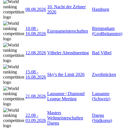
10. Nacht der Zehner
08.08.2026
Hamburg
2026
10.08
-
Birmingham
Europameisterschaften
16.08.2026
(Großbritannien)
12.08.2026
Vilbeler Abendmeeting
Bad Vilbel
15.08
-
Sky's the Limit 2026
Zweibrücken
16.08.2026
Lausanne | Diamond
Lausanne
21.08.2026
League Meeting
(Schweiz)
Masters
22.08
-
Daegu
Weltmeisterschaften
03.09.2026
(Südkorea)
Daegu