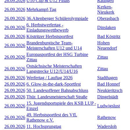
26.09.2026
U10 Cup & U12 Finals
Ratingen
Kerken-
26.09.2026
Mehrkampf-Tag
Nieukerk
26.09.2026
36.Altenberger Schülerolympiade
Oberasbach
6. Herbstwerfertag -
26.09.2026
Dinslaken
Einladungswettbewerb
26.09.2026
Köstritzer Herbstsportfest
Bad Köstritz
Brandenburgische Team-
Hohen
26.09.2026
Meisterschaften U12 und U14
Neuendorf
Europasportfest der HSG Turbine
26.09.2026
Zittau
Zittau
Ostsächsische Meisterschaften
26.09.2026
Zittau
Langstrecke U12//U14/U16
26.09.2026
Werfertag / Lauftag 2026
Stadthagen
26.09.2026
6. Glow-in-the-dark-Sportfest
Bad Honnef
26.09.2026
50. Landesoffener Bahnabschluss
Neukieritzsch
26.09.2026
Thür. Landesmeisterschaft Straße
Dingelstädt
15. Jugendsportspiele des KSB LUP -
26.09.2026
Ludwigslust
Einzel
49. Herbstsportfest des VfL
26.09.2026
Rathenow
Rathenow e.V.
26.09.2026
11. Hochsprungtag
Wadersloh