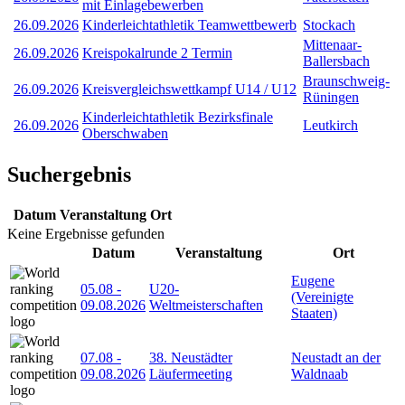
mit Einlagebewerben
26.09.2026
Kinderleichtathletik Teamwettbewerb
Stockach
Mittenaar-
26.09.2026
Kreispokalrunde 2 Termin
Ballersbach
Braunschweig-
26.09.2026
Kreisvergleichswettkampf U14 / U12
Rüningen
Kinderleichtathletik Bezirksfinale
26.09.2026
Leutkirch
Oberschwaben
Suchergebnis
Datum
Veranstaltung
Ort
Keine Ergebnisse gefunden
Datum
Veranstaltung
Ort
Eugene
05.08
-
U20-
(Vereinigte
09.08.2026
Weltmeisterschaften
Staaten)
07.08
-
38. Neustädter
Neustadt an der
09.08.2026
Läufermeeting
Waldnaab