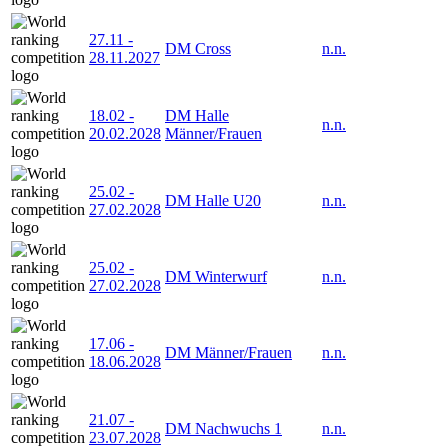
27.11
-
DM Cross
n.n.
28.11.2027
18.02
-
DM Halle
n.n.
20.02.2028
Männer/Frauen
25.02
-
DM Halle U20
n.n.
27.02.2028
25.02
-
DM Winterwurf
n.n.
27.02.2028
17.06
-
DM Männer/Frauen
n.n.
18.06.2028
21.07
-
DM Nachwuchs 1
n.n.
23.07.2028