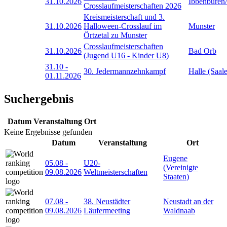
31.10.2026
Ibbenbüren
Crosslaufmeisterschaften 2026
Kreismeisterschaft und 3.
31.10.2026
Halloween-Crosslauf im
Munster
Örtzetal zu Munster
Crosslaufmeisterschaften
31.10.2026
Bad Orb
(Jugend U16 - Kinder U8)
31.10
-
30. Jedermannzehnkampf
Halle (Saale
01.11.2026
Suchergebnis
Datum
Veranstaltung
Ort
Keine Ergebnisse gefunden
Datum
Veranstaltung
Ort
Eugene
05.08
-
U20-
(Vereinigte
09.08.2026
Weltmeisterschaften
Staaten)
07.08
-
38. Neustädter
Neustadt an der
09.08.2026
Läufermeeting
Waldnaab