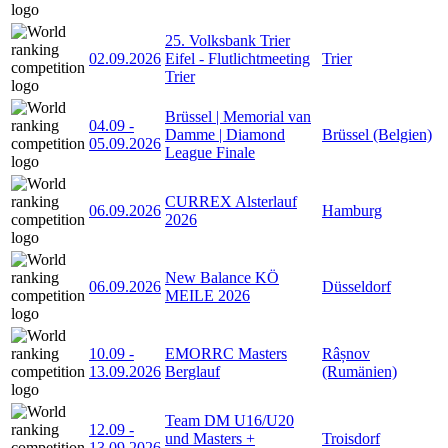
25. Volksbank Trier
02.09.2026
Eifel - Flutlichtmeeting
Trier
Trier
Brüssel | Memorial van
04.09
-
Damme | Diamond
Brüssel (Belgien)
05.09.2026
League Finale
CURREX Alsterlauf
06.09.2026
Hamburg
2026
New Balance KÖ
06.09.2026
Düsseldorf
MEILE 2026
10.09
-
EMORRC Masters
Râșnov
13.09.2026
Berglauf
(Rumänien)
Team DM U16/U20
12.09
-
und Masters +
Troisdorf
13.09.2026