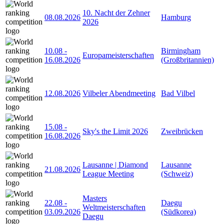
10. Nacht der Zehner
08.08.2026
Hamburg
2026
10.08
-
Birmingham
Europameisterschaften
16.08.2026
(Großbritannien)
12.08.2026
Vilbeler Abendmeeting
Bad Vilbel
15.08
-
Sky's the Limit 2026
Zweibrücken
16.08.2026
Lausanne | Diamond
Lausanne
21.08.2026
League Meeting
(Schweiz)
Masters
22.08
-
Daegu
Weltmeisterschaften
03.09.2026
(Südkorea)
Daegu