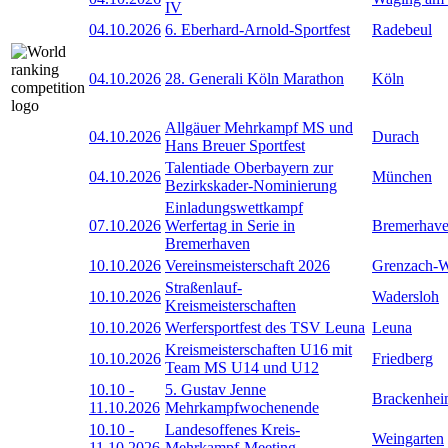
IV
04.10.2026
6. Eberhard-Arnold-Sportfest
Radebeul
04.10.2026
28. Generali Köln Marathon
Köln
Allgäuer Mehrkampf MS und
04.10.2026
Durach
Hans Breuer Sportfest
Talentiade Oberbayern zur
04.10.2026
München
Bezirkskader-Nominierung
Einladungswettkampf
07.10.2026
Werfertag in Serie in
Bremerhav
Bremerhaven
10.10.2026
Vereinsmeisterschaft 2026
Grenzach-
Straßenlauf-
10.10.2026
Wadersloh
Kreismeisterschaften
10.10.2026
Werfersportfest des TSV Leuna
Leuna
Kreismeisterschaften U16 mit
10.10.2026
Friedberg
Team MS U14 und U12
10.10
-
5. Gustav Jenne
Brackenhe
11.10.2026
Mehrkampfwochenende
10.10
-
Landesoffenes Kreis-
Weingarten
11.10.2026
Mehrkampf-Meeting