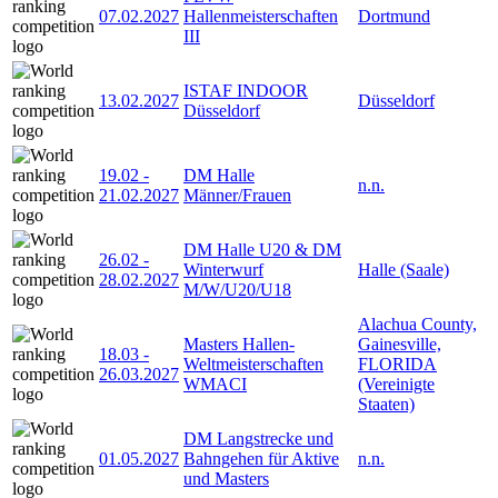
07.02.2027
Hallenmeisterschaften
Dortmund
III
ISTAF INDOOR
13.02.2027
Düsseldorf
Düsseldorf
19.02
-
DM Halle
n.n.
21.02.2027
Männer/Frauen
DM Halle U20 & DM
26.02
-
Winterwurf
Halle (Saale)
28.02.2027
M/W/U20/U18
Alachua County,
Masters Hallen-
Gainesville,
18.03
-
Weltmeisterschaften
FLORIDA
26.03.2027
WMACI
(Vereinigte
Staaten)
DM Langstrecke und
01.05.2027
Bahngehen für Aktive
n.n.
und Masters