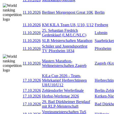
11.10.2026
Berliner Morgenpost Great 10K
Berlin
11.10.2026
KM KILA Team U8, U10, U12
Freiberg
25. Sebastian Fredrich
11.10.2026
Lubmin
Gedenklauf (LM/LC/NLC)
11.10.2026
SLB Meisterschaften Marathon
Saarbrücke
Schüler und Jugendsportfest
11.10.2026
Pforzheim
TV Pforzheim 1834
Masters Marathon-
11.10.2026
Zagreb (Kro
Weltmeisterschaften Zagreb
KiLa Cup 2026 - Team-
17.10.2026
Mehrkampf Herbrechtingen
Herbrechti
U8/U10/U12
17.10.2026
Zehlendorfer Werferfinale
Berlin-Zehl
17.10.2026
Herbst-Werfertag 2026
Kerken-Nie
29. Bad Dürkheimer Berglauf
17.10.2026
Bad Dürkh
mit RLP-Meisterschaft
Vereinsmeisterschaften TuS