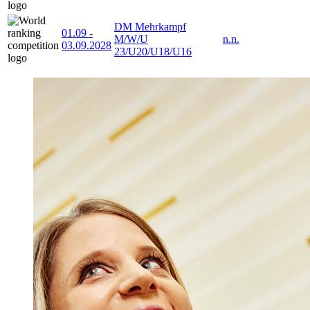
DM Mehrkampf
01.09
-
M/W/U
n.n.
03.09.2028
23/U20/U18/U16