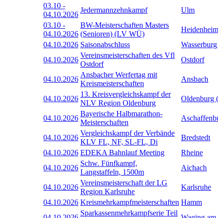
03.10
-
Jedermannzehnkampf
Ulm
04.10.2026
03.10
-
BW-Meisterschaften Masters
Heidenhei
04.10.2026
(Senioren) (LV WÜ)
04.10.2026
Saisonabschluss
Wasserburg
Vereinsmeisterschaften des Vfl
04.10.2026
Ostdorf
Ostdorf
Ansbacher Werfertag mit
04.10.2026
Ansbach
Kreismeisterschaften
13. Kreisvergleichskampf der
04.10.2026
Oldenburg 
NLV Region Oldenburg
Bayerische Halbmarathon-
04.10.2026
Aschaffenb
Meisterschaften
Vergleichskampf der Verbände
04.10.2026
Bredstedt
KLV FL, NF, SL-FL, Di
04.10.2026
EDEKA Bahnlauf Meeting
Rheine
Schw. Fünfkampf,
04.10.2026
Aichach
Langstaffeln, 1500m
Vereinsmeisterschaft der LG
04.10.2026
Karlsruhe
Region Karlsruhe
04.10.2026
Kreismehrkampfmeisterschaften
Hamm
Sparkassenmehrkampfserie Teil
04.10.2026
Waging am