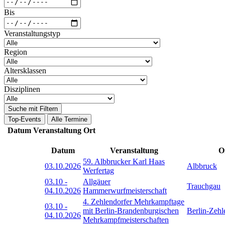
Bis
Veranstaltungstyp
Region
Altersklassen
Disziplinen
Suche mit Filtern
Top-Events
Alle Termine
Datum
Veranstaltung
Ort
Datum
Veranstaltung
O
59. Albbrucker Karl Haas
03.10.2026
Albbruck
Werfertag
03.10
-
Allgäuer
Trauchgau
04.10.2026
Hammerwurfmeisterschaft
4. Zehlendorfer Mehrkampftage
03.10
-
mit Berlin-Brandenburgischen
Berlin-Zehl
04.10.2026
Mehrkampfmeisterschaften