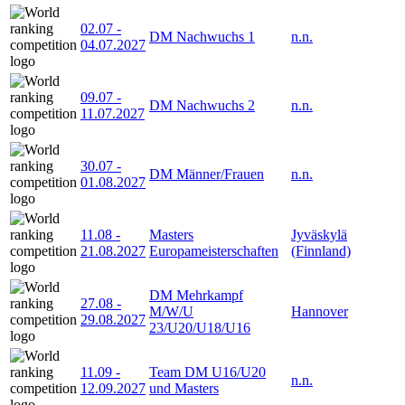
02.07
-
DM Nachwuchs 1
n.n.
04.07.2027
09.07
-
DM Nachwuchs 2
n.n.
11.07.2027
30.07
-
DM Männer/Frauen
n.n.
01.08.2027
11.08
-
Masters
Jyväskylä
21.08.2027
Europameisterschaften
(Finnland)
DM Mehrkampf
27.08
-
M/W/U
Hannover
29.08.2027
23/U20/U18/U16
11.09
-
Team DM U16/U20
n.n.
12.09.2027
und Masters