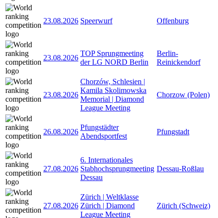
23.08.2026
Speerwurf
Offenburg
TOP Sprungmeeting
Berlin-
23.08.2026
der LG NORD Berlin
Reinickendorf
Chorzów, Schlesien |
Kamila Skolimowska
23.08.2026
Chorzow (Polen)
Memorial | Diamond
League Meeting
Pfungstädter
26.08.2026
Pfungstadt
Abendsportfest
6. Internationales
27.08.2026
Stabhochsprungmeeting
Dessau-Roßlau
Dessau
Zürich | Weltklasse
27.08.2026
Zürich | Diamond
Zürich (Schweiz)
League Meeting