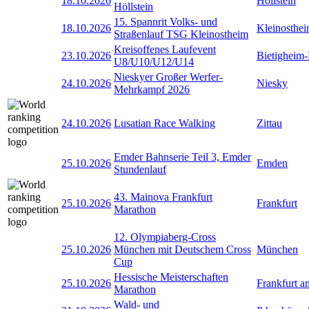
18.10.2026
Höllstein
Höllstein
15. Spannrit Volks- und
18.10.2026
Kleinosthe
Straßenlauf TSG Kleinostheim
Kreisoffenes Laufevent
23.10.2026
Bietigheim-
U8/U10/U12/U14
Nieskyer Großer Werfer-
24.10.2026
Niesky
Mehrkampf 2026
24.10.2026
Lusatian Race Walking
Zittau
Emder Bahnserie Teil 3, Emder
25.10.2026
Emden
Stundenlauf
43. Mainova Frankfurt
25.10.2026
Frankfurt
Marathon
12. Olympiaberg-Cross
25.10.2026
München mit Deutschem Cross
München
Cup
Hessische Meisterschaften
25.10.2026
Frankfurt 
Marathon
Wald- und