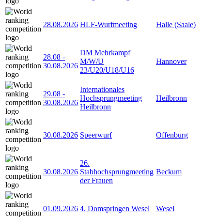
28.08.2026
HLF-Wurfmeeting
Halle (Saale)
DM Mehrkampf
28.08
-
M/W/U
Hannover
30.08.2026
23/U20/U18/U16
Internationales
29.08
-
Hochsprungmeeting
Heilbronn
30.08.2026
Heilbronn
30.08.2026
Speerwurf
Offenburg
26.
30.08.2026
Stabhochsprungmeeting
Beckum
der Frauen
01.09.2026
4. Domspringen Wesel
Wesel