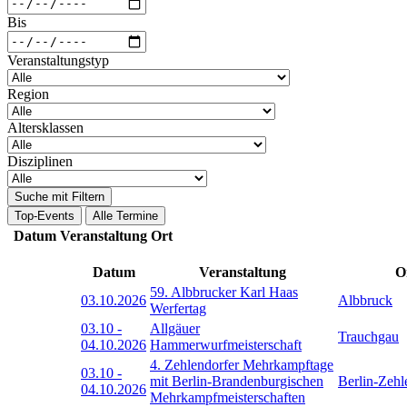
Bis
Veranstaltungstyp
Region
Altersklassen
Disziplinen
Suche mit Filtern
Top-Events
Alle Termine
Datum
Veranstaltung
Ort
Datum
Veranstaltung
O
59. Albbrucker Karl Haas
03.10.2026
Albbruck
Werfertag
03.10
-
Allgäuer
Trauchgau
04.10.2026
Hammerwurfmeisterschaft
4. Zehlendorfer Mehrkampftage
03.10
-
mit Berlin-Brandenburgischen
Berlin-Zehl
04.10.2026
Mehrkampfmeisterschaften