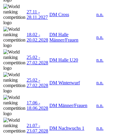
27.11
-
DM Cross
n.n.
28.11.2027
18.02
-
DM Halle
n.n.
20.02.2028
Männer/Frauen
25.02
-
DM Halle U20
n.n.
27.02.2028
25.02
-
DM Winterwurf
n.n.
27.02.2028
17.06
-
DM Männer/Frauen
n.n.
18.06.2028
21.07
-
DM Nachwuchs 1
n.n.
23.07.2028