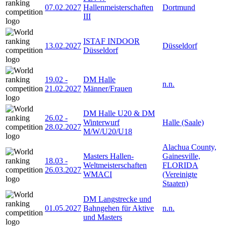
07.02.2027
Hallenmeisterschaften
Dortmund
III
ISTAF INDOOR
13.02.2027
Düsseldorf
Düsseldorf
19.02
-
DM Halle
n.n.
21.02.2027
Männer/Frauen
DM Halle U20 & DM
26.02
-
Winterwurf
Halle (Saale)
28.02.2027
M/W/U20/U18
Alachua County,
Masters Hallen-
Gainesville,
18.03
-
Weltmeisterschaften
FLORIDA
26.03.2027
WMACI
(Vereinigte
Staaten)
DM Langstrecke und
01.05.2027
Bahngehen für Aktive
n.n.
und Masters