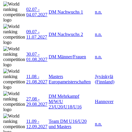
02.07
-
DM Nachwuchs 1
n.n.
04.07.2027
09.07
-
DM Nachwuchs 2
n.n.
11.07.2027
30.07
-
DM Männer/Frauen
n.n.
01.08.2027
11.08
-
Masters
Jyväskylä
21.08.2027
Europameisterschaften
(Finnland)
DM Mehrkampf
27.08
-
M/W/U
Hannover
29.08.2027
23/U20/U18/U16
11.09
-
Team DM U16/U20
n.n.
12.09.2027
und Masters