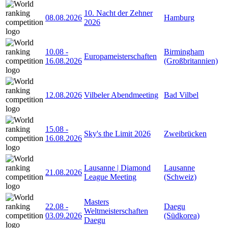
10. Nacht der Zehner
08.08.2026
Hamburg
2026
10.08
-
Birmingham
Europameisterschaften
16.08.2026
(Großbritannien)
12.08.2026
Vilbeler Abendmeeting
Bad Vilbel
15.08
-
Sky's the Limit 2026
Zweibrücken
16.08.2026
Lausanne | Diamond
Lausanne
21.08.2026
League Meeting
(Schweiz)
Masters
22.08
-
Daegu
Weltmeisterschaften
03.09.2026
(Südkorea)
Daegu