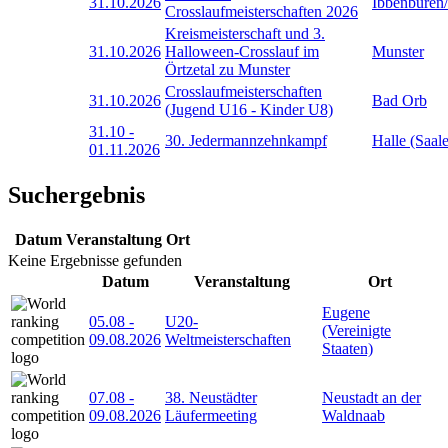
31.10.2026
Ibbenbüren
Crosslaufmeisterschaften 2026
Kreismeisterschaft und 3.
31.10.2026
Halloween-Crosslauf im
Munster
Örtzetal zu Munster
Crosslaufmeisterschaften
31.10.2026
Bad Orb
(Jugend U16 - Kinder U8)
31.10
-
30. Jedermannzehnkampf
Halle (Saale
01.11.2026
Suchergebnis
Datum
Veranstaltung
Ort
Keine Ergebnisse gefunden
Datum
Veranstaltung
Ort
Eugene
05.08
-
U20-
(Vereinigte
09.08.2026
Weltmeisterschaften
Staaten)
07.08
-
38. Neustädter
Neustadt an der
09.08.2026
Läufermeeting
Waldnaab