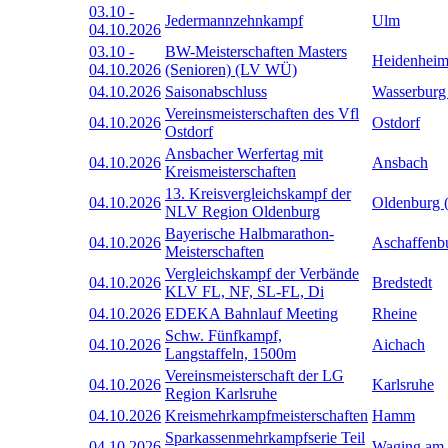
03.10
-
Jedermannzehnkampf
Ulm
04.10.2026
03.10
-
BW-Meisterschaften Masters
Heidenhei
04.10.2026
(Senioren) (LV WÜ)
04.10.2026
Saisonabschluss
Wasserburg
Vereinsmeisterschaften des Vfl
04.10.2026
Ostdorf
Ostdorf
Ansbacher Werfertag mit
04.10.2026
Ansbach
Kreismeisterschaften
13. Kreisvergleichskampf der
04.10.2026
Oldenburg 
NLV Region Oldenburg
Bayerische Halbmarathon-
04.10.2026
Aschaffenb
Meisterschaften
Vergleichskampf der Verbände
04.10.2026
Bredstedt
KLV FL, NF, SL-FL, Di
04.10.2026
EDEKA Bahnlauf Meeting
Rheine
Schw. Fünfkampf,
04.10.2026
Aichach
Langstaffeln, 1500m
Vereinsmeisterschaft der LG
04.10.2026
Karlsruhe
Region Karlsruhe
04.10.2026
Kreismehrkampfmeisterschaften
Hamm
Sparkassenmehrkampfserie Teil
04.10.2026
Waging am