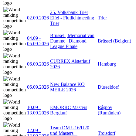
25. Volksbank Trier
02.09.2026
Eifel - Flutlichtmeeting
Trier
Trier
Brüssel | Memorial van
04.09
-
Damme | Diamond
Brüssel (Belgien)
05.09.2026
League Finale
CURREX Alsterlauf
06.09.2026
Hamburg
2026
New Balance KÖ
06.09.2026
Düsseldorf
MEILE 2026
10.09
-
EMORRC Masters
Râșnov
13.09.2026
Berglauf
(Rumänien)
Team DM U16/U20
12.09
-
und Masters +
Troisdorf
13.09.2026