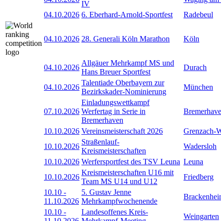
IV
04.10.2026
6. Eberhard-Arnold-Sportfest
Radebeul
04.10.2026
28. Generali Köln Marathon
Köln
Allgäuer Mehrkampf MS und
04.10.2026
Durach
Hans Breuer Sportfest
Talentiade Oberbayern zur
04.10.2026
München
Bezirkskader-Nominierung
Einladungswettkampf
07.10.2026
Werfertag in Serie in
Bremerhav
Bremerhaven
10.10.2026
Vereinsmeisterschaft 2026
Grenzach-
Straßenlauf-
10.10.2026
Wadersloh
Kreismeisterschaften
10.10.2026
Werfersportfest des TSV Leuna
Leuna
Kreismeisterschaften U16 mit
10.10.2026
Friedberg
Team MS U14 und U12
10.10
-
5. Gustav Jenne
Brackenhe
11.10.2026
Mehrkampfwochenende
10.10
-
Landesoffenes Kreis-
Weingarten
11.10.2026
Mehrkampf-Meeting