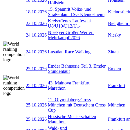
18.10.2026
Höllstein
Höllstein
15. Spannrit Volks- und
18.10.2026
Kleinosthe
Straßenlauf TSG Kleinostheim
Kreisoffenes Laufevent
23.10.2026
Bietigheim-
U8/U10/U12/U14
Nieskyer Großer Werfer-
24.10.2026
Niesky
Mehrkampf 2026
24.10.2026
Lusatian Race Walking
Zittau
Emder Bahnserie Teil 3, Emder
25.10.2026
Emden
Stundenlauf
43. Mainova Frankfurt
25.10.2026
Frankfurt
Marathon
12. Olympiaberg-Cross
25.10.2026
München mit Deutschem Cross
München
Cup
Hessische Meisterschaften
25.10.2026
Frankfurt 
Marathon
Wald- und