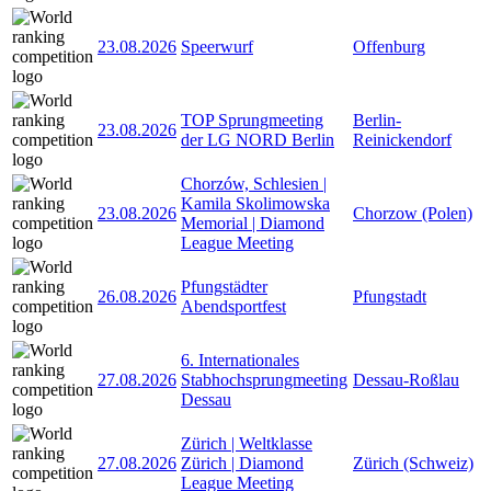
23.08.2026
Speerwurf
Offenburg
TOP Sprungmeeting
Berlin-
23.08.2026
der LG NORD Berlin
Reinickendorf
Chorzów, Schlesien |
Kamila Skolimowska
23.08.2026
Chorzow (Polen)
Memorial | Diamond
League Meeting
Pfungstädter
26.08.2026
Pfungstadt
Abendsportfest
6. Internationales
27.08.2026
Stabhochsprungmeeting
Dessau-Roßlau
Dessau
Zürich | Weltklasse
27.08.2026
Zürich | Diamond
Zürich (Schweiz)
League Meeting