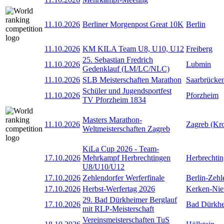
11.10.2026
Berliner Morgenpost Great 10K
Berlin
11.10.2026
KM KILA Team U8, U10, U12
Freiberg
25. Sebastian Fredrich
11.10.2026
Lubmin
Gedenklauf (LM/LC/NLC)
11.10.2026
SLB Meisterschaften Marathon
Saarbrücke
Schüler und Jugendsportfest
11.10.2026
Pforzheim
TV Pforzheim 1834
Masters Marathon-
11.10.2026
Zagreb (Kro
Weltmeisterschaften Zagreb
KiLa Cup 2026 - Team-
17.10.2026
Mehrkampf Herbrechtingen
Herbrechti
U8/U10/U12
17.10.2026
Zehlendorfer Werferfinale
Berlin-Zehl
17.10.2026
Herbst-Werfertag 2026
Kerken-Nie
29. Bad Dürkheimer Berglauf
17.10.2026
Bad Dürkh
mit RLP-Meisterschaft
Vereinsmeisterschaften TuS