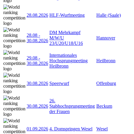
28.08.2026
HLF-Wurfmeeting
Halle (Saale)
DM Mehrkampf
28.08
-
M/W/U
Hannover
30.08.2026
23/U20/U18/U16
Internationales
29.08
-
Hochsprungmeeting
Heilbronn
30.08.2026
Heilbronn
30.08.2026
Speerwurf
Offenburg
26.
30.08.2026
Stabhochsprungmeeting
Beckum
der Frauen
01.09.2026
4. Domspringen Wesel
Wesel