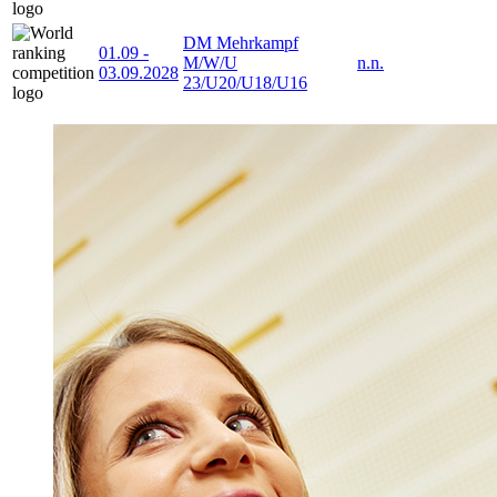
DM Mehrkampf
01.09
-
M/W/U
n.n.
03.09.2028
23/U20/U18/U16