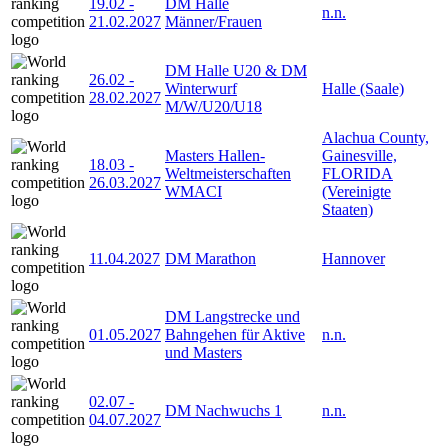
19.02
-
DM Halle
n.n.
21.02.2027
Männer/Frauen
DM Halle U20 & DM
26.02
-
Winterwurf
Halle (Saale)
28.02.2027
M/W/U20/U18
Alachua County,
Masters Hallen-
Gainesville,
18.03
-
Weltmeisterschaften
FLORIDA
26.03.2027
WMACI
(Vereinigte
Staaten)
11.04.2027
DM Marathon
Hannover
DM Langstrecke und
01.05.2027
Bahngehen für Aktive
n.n.
und Masters
02.07
-
DM Nachwuchs 1
n.n.
04.07.2027