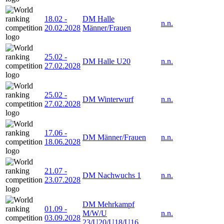
18.02
-
DM Halle
n.n.
20.02.2028
Männer/Frauen
25.02
-
DM Halle U20
n.n.
27.02.2028
25.02
-
DM Winterwurf
n.n.
27.02.2028
17.06
-
DM Männer/Frauen
n.n.
18.06.2028
21.07
-
DM Nachwuchs 1
n.n.
23.07.2028
DM Mehrkampf
01.09
-
M/W/U
n.n.
03.09.2028
23/U20/U18/U16