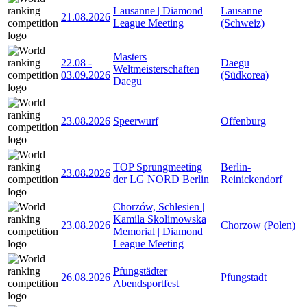
Lausanne | Diamond
Lausanne
21.08.2026
League Meeting
(Schweiz)
Masters
22.08
-
Daegu
Weltmeisterschaften
03.09.2026
(Südkorea)
Daegu
23.08.2026
Speerwurf
Offenburg
TOP Sprungmeeting
Berlin-
23.08.2026
der LG NORD Berlin
Reinickendorf
Chorzów, Schlesien |
Kamila Skolimowska
23.08.2026
Chorzow (Polen)
Memorial | Diamond
League Meeting
Pfungstädter
26.08.2026
Pfungstadt
Abendsportfest