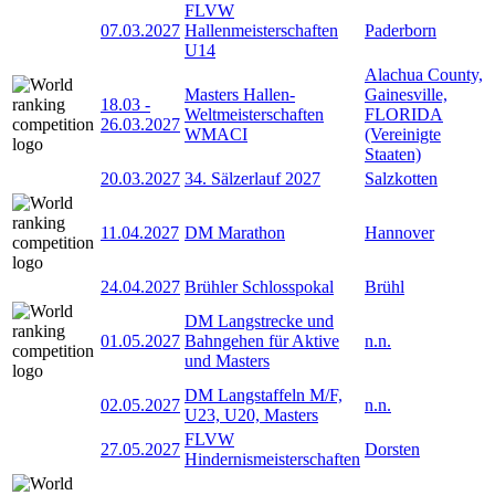
FLVW
07.03.2027
Hallenmeisterschaften
Paderborn
U14
Alachua County,
Masters Hallen-
Gainesville,
18.03
-
Weltmeisterschaften
FLORIDA
26.03.2027
WMACI
(Vereinigte
Staaten)
20.03.2027
34. Sälzerlauf 2027
Salzkotten
11.04.2027
DM Marathon
Hannover
24.04.2027
Brühler Schlosspokal
Brühl
DM Langstrecke und
01.05.2027
Bahngehen für Aktive
n.n.
und Masters
DM Langstaffeln M/F,
02.05.2027
n.n.
U23, U20, Masters
FLVW
27.05.2027
Dorsten
Hindernismeisterschaften