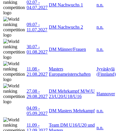
02.07
-
DM Nachwuchs 1
n.n.
04.07.2027
09.07
-
DM Nachwuchs 2
n.n.
11.07.2027
30.07
-
DM Männer/Frauen
n.n.
01.08.2027
11.08
-
Masters
Jyväskylä
21.08.2027
Europameisterschaften
(Finnland)
27.08
-
DM Mehrkampf M/W/U
Hannover
29.08.2027
23/U20/U18/U16
04.09
-
DM Masters Mehrkampf
n.n.
05.09.2027
11.09
-
Team DM U16/U20 und
n.n.
12.09.2027
Masters