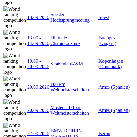
Soester
13.09.2026
Soest
Hochsprungmeeting
13.09
-
Ultimate
Budapest
14.09.2026
Championships
(Ungarn)
19.09
-
Kopenhagen
Straßenlauf-WM
20.09.2026
(Dänemark)
100 km
20.09.2026
Ames (Spanien)
Weltmeisterschaften
Masters 100 km
20.09.2026
Ames (Spanien)
Weltmeisterschaften
BMW BERLIN-
27.09.2026
Berlin
MARATHON