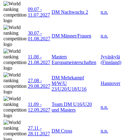
09.07
-
DM Nachwuchs 2
n.n.
11.07.2027
30.07
-
DM Männer/Frauen
n.n.
01.08.2027
11.08
-
Masters
Jyväskylä
21.08.2027
Europameisterschaften
(Finnland)
DM Mehrkampf
27.08
-
M/W/U
Hannover
29.08.2027
23/U20/U18/U16
11.09
-
Team DM U16/U20
n.n.
12.09.2027
und Masters
27.11
-
DM Cross
n.n.
28.11.2027