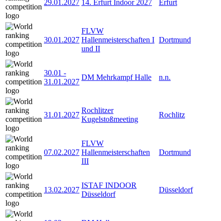
29.01.2027
14. Erfurt Indoor 2027
Erfurt
FLVW
30.01.2027
Hallenmeisterschaften I
Dortmund
und II
30.01
-
DM Mehrkampf Halle
n.n.
31.01.2027
Rochlitzer
31.01.2027
Rochlitz
Kugelstoßmeeting
FLVW
07.02.2027
Hallenmeisterschaften
Dortmund
III
ISTAF INDOOR
13.02.2027
Düsseldorf
Düsseldorf