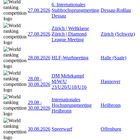
6. Internationales
27.08.2026
Stabhochsprungmeeting
Dessau-Roßlau
Dessau
Zürich | Weltklasse
27.08.2026
Zürich | Diamond
Zürich (Schweiz)
League Meeting
28.08.2026
HLF-Wurfmeeting
Halle (Saale)
DM Mehrkampf
28.08
-
M/W/U
Hannover
30.08.2026
23/U20/U18/U16
Internationales
29.08
-
Hochsprungmeeting
Heilbronn
30.08.2026
Heilbronn
30.08.2026
Speerwurf
Offenburg