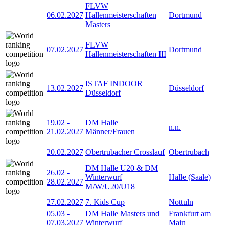
FLVW
06.02.2027
Hallenmeisterschaften
Dortmund
Masters
FLVW
07.02.2027
Dortmund
Hallenmeisterschaften III
ISTAF INDOOR
13.02.2027
Düsseldorf
Düsseldorf
19.02
-
DM Halle
n.n.
21.02.2027
Männer/Frauen
20.02.2027
Obertrubacher Crosslauf
Obertrubach
DM Halle U20 & DM
26.02
-
Winterwurf
Halle (Saale)
28.02.2027
M/W/U20/U18
27.02.2027
7. Kids Cup
Nottuln
05.03
-
DM Halle Masters und
Frankfurt am
07.03.2027
Winterwurf
Main