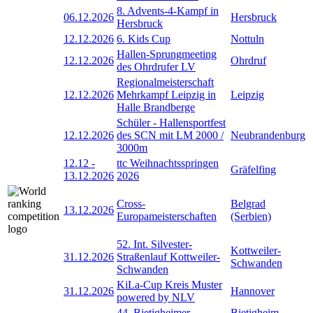
8. Advents-4-Kampf in
06.12.2026
Hersbruck
Hersbruck
12.12.2026
6. Kids Cup
Nottuln
Hallen-Sprungmeeting
12.12.2026
Ohrdruf
des Ohrdrufer LV
Regionalmeisterschaft
12.12.2026
Mehrkampf Leipzig in
Leipzig
Halle Brandberge
Schüler - Hallensportfest
12.12.2026
des SCN mit LM 2000 /
Neubrandenburg
3000m
12.12
-
ttc Weihnachtsspringen
Gräfelfing
13.12.2026
2026
Cross-
Belgrad
13.12.2026
Europameisterschaften
(Serbien)
52. Int. Silvester-
Kottweiler-
31.12.2026
Straßenlauf Kottweiler-
Schwanden
Schwanden
KiLa-Cup Kreis Muster
31.12.2026
Hannover
powered by NLV
44. Bietigheimer
Bietigheim-