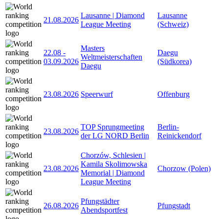
Lausanne | Diamond
Lausanne
21.08.2026
League Meeting
(Schweiz)
Masters
22.08
-
Daegu
Weltmeisterschaften
03.09.2026
(Südkorea)
Daegu
23.08.2026
Speerwurf
Offenburg
TOP Sprungmeeting
Berlin-
23.08.2026
der LG NORD Berlin
Reinickendorf
Chorzów, Schlesien |
Kamila Skolimowska
23.08.2026
Chorzow (Polen)
Memorial | Diamond
League Meeting
Pfungstädter
26.08.2026
Pfungstadt
Abendsportfest