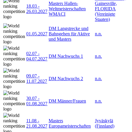
Masters Hallen-
Gainesville,
18.03
-
Weltmeisterschaften
FLORIDA
26.03.2027
WMACI
(Vereinigte
Staaten)
DM Langstrecke und
01.05.2027
Bahngehen für Aktive
n.n.
und Masters
02.07
-
DM Nachwuchs 1
n.n.
04.07.2027
09.07
-
DM Nachwuchs 2
n.n.
11.07.2027
30.07
-
DM Männer/Frauen
n.n.
01.08.2027
11.08
-
Masters
Jyväskylä
21.08.2027
Europameisterschaften
(Finnland)