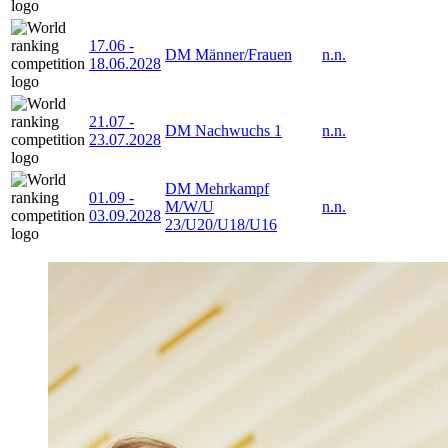
17.06
-
DM Männer/Frauen
n.n.
18.06.2028
21.07
-
DM Nachwuchs 1
n.n.
23.07.2028
DM Mehrkampf
01.09
-
M/W/U
n.n.
03.09.2028
23/U20/U18/U16