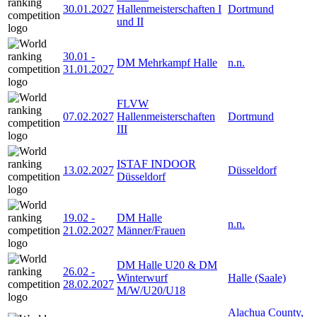
30.01.2027
Hallenmeisterschaften I
Dortmund
und II
30.01
-
DM Mehrkampf Halle
n.n.
31.01.2027
FLVW
07.02.2027
Hallenmeisterschaften
Dortmund
III
ISTAF INDOOR
13.02.2027
Düsseldorf
Düsseldorf
19.02
-
DM Halle
n.n.
21.02.2027
Männer/Frauen
DM Halle U20 & DM
26.02
-
Winterwurf
Halle (Saale)
28.02.2027
M/W/U20/U18
Alachua County,