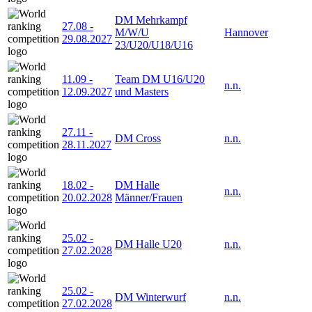
DM Mehrkampf
27.08
-
M/W/U
Hannover
29.08.2027
23/U20/U18/U16
11.09
-
Team DM U16/U20
n.n.
12.09.2027
und Masters
27.11
-
DM Cross
n.n.
28.11.2027
18.02
-
DM Halle
n.n.
20.02.2028
Männer/Frauen
25.02
-
DM Halle U20
n.n.
27.02.2028
25.02
-
DM Winterwurf
n.n.
27.02.2028