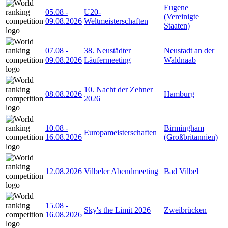
Eugene
05.08
-
U20-
(Vereinigte
09.08.2026
Weltmeisterschaften
Staaten)
07.08
-
38. Neustädter
Neustadt an der
09.08.2026
Läufermeeting
Waldnaab
10. Nacht der Zehner
08.08.2026
Hamburg
2026
10.08
-
Birmingham
Europameisterschaften
16.08.2026
(Großbritannien)
12.08.2026
Vilbeler Abendmeeting
Bad Vilbel
15.08
-
Sky's the Limit 2026
Zweibrücken
16.08.2026