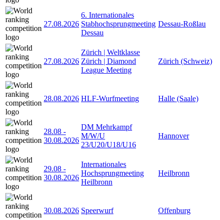
6. Internationales
27.08.2026
Stabhochsprungmeeting
Dessau-Roßlau
Dessau
Zürich | Weltklasse
27.08.2026
Zürich | Diamond
Zürich (Schweiz)
League Meeting
28.08.2026
HLF-Wurfmeeting
Halle (Saale)
DM Mehrkampf
28.08
-
M/W/U
Hannover
30.08.2026
23/U20/U18/U16
Internationales
29.08
-
Hochsprungmeeting
Heilbronn
30.08.2026
Heilbronn
30.08.2026
Speerwurf
Offenburg