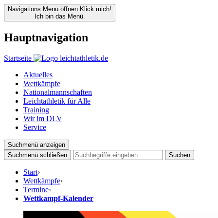
Navigations Menu öffnen
Klick mich!
Ich bin das Menü.
Hauptnavigation
Startseite
Aktuelles
Wettkämpfe
Nationalmannschaften
Leichtathletik für Alle
Training
Wir im DLV
Service
Suchmenü anzeigen
Suchmenü schließen
Suchen
Start
›
Wettkämpfe
›
Termine
›
Wettkampf-Kalender