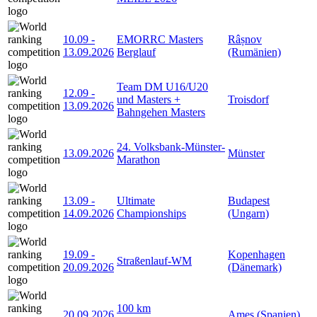
10.09
-
EMORRC Masters
Râșnov
13.09.2026
Berglauf
(Rumänien)
Team DM U16/U20
12.09
-
und Masters +
Troisdorf
13.09.2026
Bahngehen Masters
24. Volksbank-Münster-
13.09.2026
Münster
Marathon
13.09
-
Ultimate
Budapest
14.09.2026
Championships
(Ungarn)
19.09
-
Kopenhagen
Straßenlauf-WM
20.09.2026
(Dänemark)
100 km
20.09.2026
Ames (Spanien)