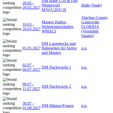
DM Halle U20 & DM
26.02
-
Winterwurf
Halle (Saale)
28.02.2027
M/W/U20/U18
Alachua County,
Masters Hallen-
Gainesville,
18.03
-
Weltmeisterschaften
FLORIDA
26.03.2027
WMACI
(Vereinigte
Staaten)
DM Langstrecke und
01.05.2027
Bahngehen für Aktive
n.n.
und Masters
02.07
-
DM Nachwuchs 1
n.n.
04.07.2027
09.07
-
DM Nachwuchs 2
n.n.
11.07.2027
30.07
-
DM Männer/Frauen
n.n.
01.08.2027