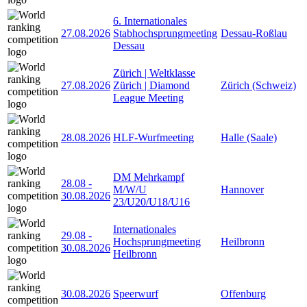
6. Internationales
27.08.2026
Stabhochsprungmeeting
Dessau-Roßlau
Dessau
Zürich | Weltklasse
27.08.2026
Zürich | Diamond
Zürich (Schweiz)
League Meeting
28.08.2026
HLF-Wurfmeeting
Halle (Saale)
DM Mehrkampf
28.08
-
M/W/U
Hannover
30.08.2026
23/U20/U18/U16
Internationales
29.08
-
Hochsprungmeeting
Heilbronn
30.08.2026
Heilbronn
30.08.2026
Speerwurf
Offenburg