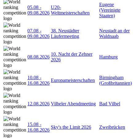
Eugene
05.08
-
U20-
(Vereinigte
09.08.2026
Weltmeisterschaften
Staaten)
07.08
-
38. Neustädter
Neustadt an der
09.08.2026
Läufermeeting
Waldnaab
10. Nacht der Zehner
08.08.2026
Hamburg
2026
10.08
-
Birmingham
Europameisterschaften
16.08.2026
(Großbritannien)
12.08.2026
Vilbeler Abendmeeting
Bad Vilbel
15.08
-
Sky's the Limit 2026
Zweibrücken
16.08.2026