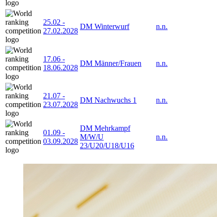
25.02
-
DM Winterwurf
n.n.
27.02.2028
17.06
-
DM Männer/Frauen
n.n.
18.06.2028
21.07
-
DM Nachwuchs 1
n.n.
23.07.2028
DM Mehrkampf
01.09
-
M/W/U
n.n.
03.09.2028
23/U20/U18/U16