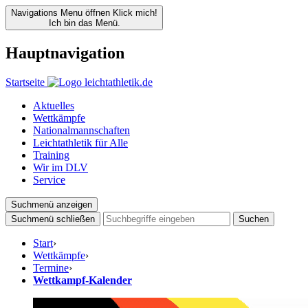
Navigations Menu öffnen
Klick mich!
Ich bin das Menü.
Hauptnavigation
Startseite
Aktuelles
Wettkämpfe
Nationalmannschaften
Leichtathletik für Alle
Training
Wir im DLV
Service
Suchmenü anzeigen
Suchmenü schließen
Suchen
Start
›
Wettkämpfe
›
Termine
›
Wettkampf-Kalender