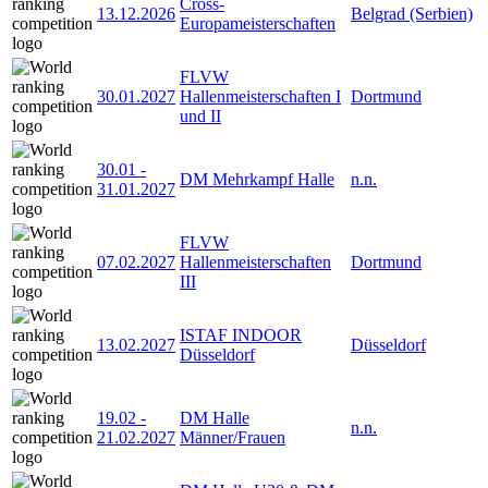
Cross-
13.12.2026
Belgrad (Serbien)
Europameisterschaften
FLVW
30.01.2027
Hallenmeisterschaften I
Dortmund
und II
30.01
-
DM Mehrkampf Halle
n.n.
31.01.2027
FLVW
07.02.2027
Hallenmeisterschaften
Dortmund
III
ISTAF INDOOR
13.02.2027
Düsseldorf
Düsseldorf
19.02
-
DM Halle
n.n.
21.02.2027
Männer/Frauen