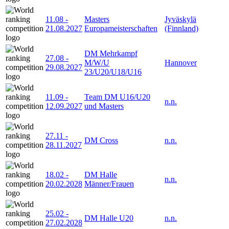
11.08
-
Masters
Jyväskylä
21.08.2027
Europameisterschaften
(Finnland)
DM Mehrkampf
27.08
-
M/W/U
Hannover
29.08.2027
23/U20/U18/U16
11.09
-
Team DM U16/U20
n.n.
12.09.2027
und Masters
27.11
-
DM Cross
n.n.
28.11.2027
18.02
-
DM Halle
n.n.
20.02.2028
Männer/Frauen
25.02
-
DM Halle U20
n.n.
27.02.2028