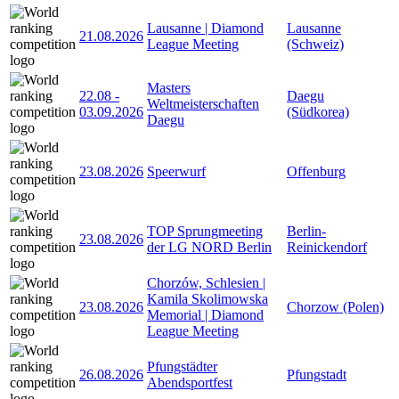
Lausanne | Diamond
Lausanne
21.08.2026
League Meeting
(Schweiz)
Masters
22.08
-
Daegu
Weltmeisterschaften
03.09.2026
(Südkorea)
Daegu
23.08.2026
Speerwurf
Offenburg
TOP Sprungmeeting
Berlin-
23.08.2026
der LG NORD Berlin
Reinickendorf
Chorzów, Schlesien |
Kamila Skolimowska
23.08.2026
Chorzow (Polen)
Memorial | Diamond
League Meeting
Pfungstädter
26.08.2026
Pfungstadt
Abendsportfest