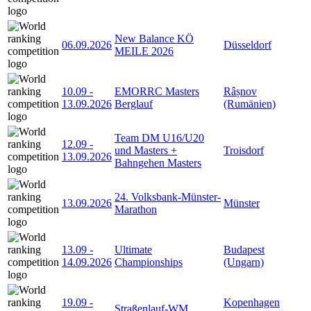
New Balance KÖ
06.09.2026
Düsseldorf
MEILE 2026
10.09
-
EMORRC Masters
Râșnov
13.09.2026
Berglauf
(Rumänien)
Team DM U16/U20
12.09
-
und Masters +
Troisdorf
13.09.2026
Bahngehen Masters
24. Volksbank-Münster-
13.09.2026
Münster
Marathon
13.09
-
Ultimate
Budapest
14.09.2026
Championships
(Ungarn)
19.09
-
Kopenhagen
Straßenlauf-WM