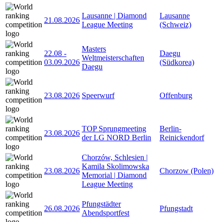
Lausanne | Diamond
Lausanne
21.08.2026
League Meeting
(Schweiz)
Masters
22.08
-
Daegu
Weltmeisterschaften
03.09.2026
(Südkorea)
Daegu
23.08.2026
Speerwurf
Offenburg
TOP Sprungmeeting
Berlin-
23.08.2026
der LG NORD Berlin
Reinickendorf
Chorzów, Schlesien |
Kamila Skolimowska
23.08.2026
Chorzow (Polen)
Memorial | Diamond
League Meeting
Pfungstädter
26.08.2026
Pfungstadt
Abendsportfest