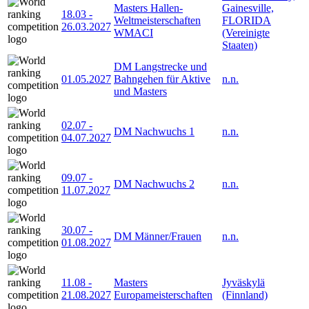
Masters Hallen-
Gainesville,
18.03
-
Weltmeisterschaften
FLORIDA
26.03.2027
WMACI
(Vereinigte
Staaten)
DM Langstrecke und
01.05.2027
Bahngehen für Aktive
n.n.
und Masters
02.07
-
DM Nachwuchs 1
n.n.
04.07.2027
09.07
-
DM Nachwuchs 2
n.n.
11.07.2027
30.07
-
DM Männer/Frauen
n.n.
01.08.2027
11.08
-
Masters
Jyväskylä
21.08.2027
Europameisterschaften
(Finnland)