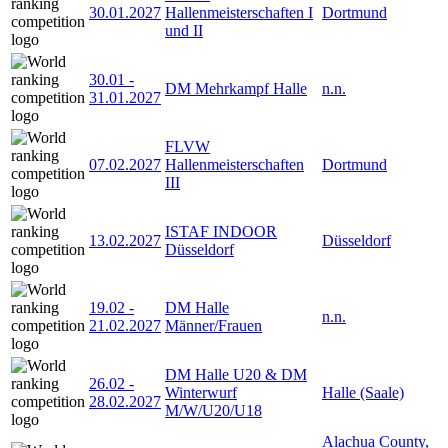
30.01.2027
Hallenmeisterschaften I
Dortmund
und II
30.01
-
DM Mehrkampf Halle
n.n.
31.01.2027
FLVW
07.02.2027
Hallenmeisterschaften
Dortmund
III
ISTAF INDOOR
13.02.2027
Düsseldorf
Düsseldorf
19.02
-
DM Halle
n.n.
21.02.2027
Männer/Frauen
DM Halle U20 & DM
26.02
-
Winterwurf
Halle (Saale)
28.02.2027
M/W/U20/U18
Alachua County,