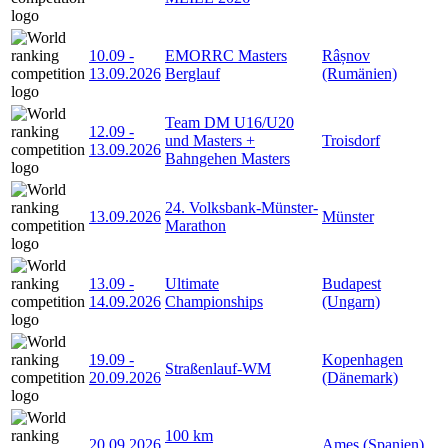
10.09
-
EMORRC Masters
Râșnov
13.09.2026
Berglauf
(Rumänien)
Team DM U16/U20
12.09
-
und Masters +
Troisdorf
13.09.2026
Bahngehen Masters
24. Volksbank-Münster-
13.09.2026
Münster
Marathon
13.09
-
Ultimate
Budapest
14.09.2026
Championships
(Ungarn)
19.09
-
Kopenhagen
Straßenlauf-WM
20.09.2026
(Dänemark)
100 km
20.09.2026
Ames (Spanien)