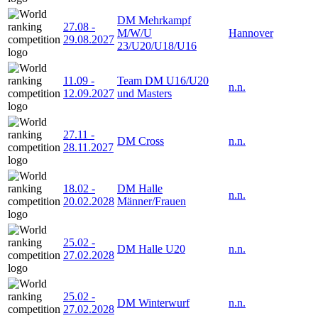
DM Mehrkampf
27.08
-
M/W/U
Hannover
29.08.2027
23/U20/U18/U16
11.09
-
Team DM U16/U20
n.n.
12.09.2027
und Masters
27.11
-
DM Cross
n.n.
28.11.2027
18.02
-
DM Halle
n.n.
20.02.2028
Männer/Frauen
25.02
-
DM Halle U20
n.n.
27.02.2028
25.02
-
DM Winterwurf
n.n.
27.02.2028