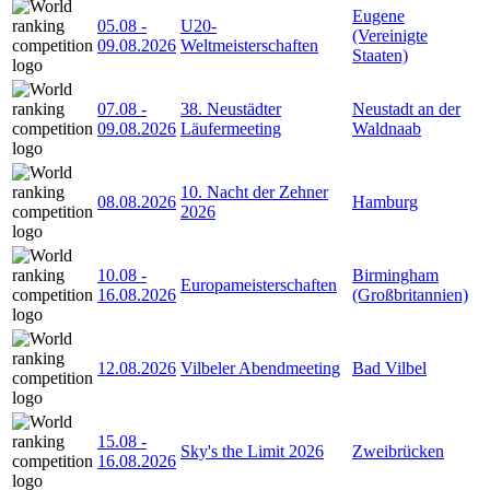
Eugene
05.08
-
U20-
(Vereinigte
09.08.2026
Weltmeisterschaften
Staaten)
07.08
-
38. Neustädter
Neustadt an der
09.08.2026
Läufermeeting
Waldnaab
10. Nacht der Zehner
08.08.2026
Hamburg
2026
10.08
-
Birmingham
Europameisterschaften
16.08.2026
(Großbritannien)
12.08.2026
Vilbeler Abendmeeting
Bad Vilbel
15.08
-
Sky's the Limit 2026
Zweibrücken
16.08.2026