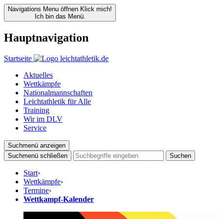
Navigations Menu öffnen
Klick mich!
Ich bin das Menü.
Hauptnavigation
Startseite
Aktuelles
Wettkämpfe
Nationalmannschaften
Leichtathletik für Alle
Training
Wir im DLV
Service
Suchmenü anzeigen
Suchmenü schließen
Suchen
Start
›
Wettkämpfe
›
Termine
›
Wettkampf-Kalender