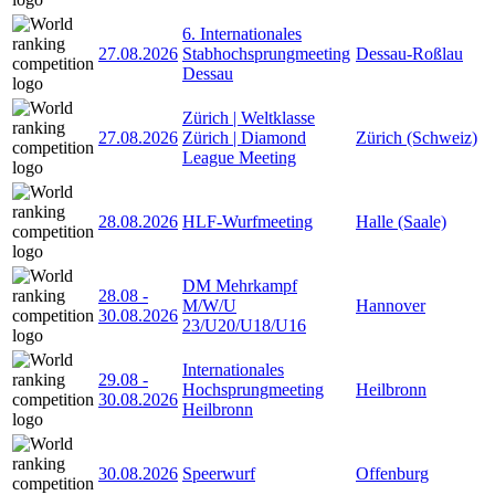
6. Internationales
27.08.2026
Stabhochsprungmeeting
Dessau-Roßlau
Dessau
Zürich | Weltklasse
27.08.2026
Zürich | Diamond
Zürich (Schweiz)
League Meeting
28.08.2026
HLF-Wurfmeeting
Halle (Saale)
DM Mehrkampf
28.08
-
M/W/U
Hannover
30.08.2026
23/U20/U18/U16
Internationales
29.08
-
Hochsprungmeeting
Heilbronn
30.08.2026
Heilbronn
30.08.2026
Speerwurf
Offenburg