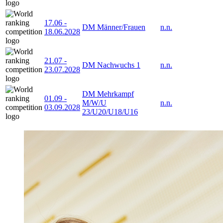
17.06
-
DM Männer/Frauen
n.n.
18.06.2028
21.07
-
DM Nachwuchs 1
n.n.
23.07.2028
DM Mehrkampf
01.09
-
M/W/U
n.n.
03.09.2028
23/U20/U18/U16