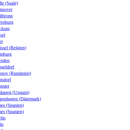
le (Saale)
nnover
ilbronn
fenburg
ckum
sel
er
ssel (Belgien)
mburg
esden
sseldorf
șnov (Rumänien)
isdorf
nster
dapest (Ungarn)
penhagen (Dänemark)
es (Spanien)
es (Spanien)
lin
ln