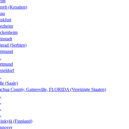
lin
greb (Kroatien)
tau
nkfurt
orzheim
ckenheim
instadt
grad (Serbien)
rtmund
.
rtmund
sseldorf
.
le (Saale)
achua County, Gainesville, FLORIDA (Vereinigte Staaten)
.
.
.
.
äskylä (Finnland)
nnover