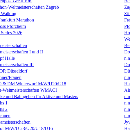
enpost Great 10K
Ber
hon-Weltmeisterschaften Zagreb
Za
 Walking
Zit
rankfurt Marathon
Fra
oss Pforzheim
Pf
Series 2026
Ho
We
eisterschaften
Bel
isterschaften I und II
Do
f Halle
n.n
isterschaften III
Do
R Düsseldorf
Dü
ner/Frauen
n.n
0 & DM Winterwurf M/W/U20/U18
Hal
en-Weltmeisterschaften WMACI
Al
ke und Bahngehen für Aktive und Masters
n.n
hs 1
n.n
hs 2
n.n
rauen
n.n
ameisterschaften
Jyv
f M/W/U 23/U20/U18/U16
Ha