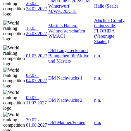
DM Halle U20 & DM
26.02
-
Winterwurf
Halle (Saale)
28.02.2027
M/W/U20/U18
Alachua County,
Masters Hallen-
Gainesville,
18.03
-
Weltmeisterschaften
FLORIDA
26.03.2027
WMACI
(Vereinigte
Staaten)
DM Langstrecke und
01.05.2027
Bahngehen für Aktive
n.n.
und Masters
02.07
-
DM Nachwuchs 1
n.n.
04.07.2027
09.07
-
DM Nachwuchs 2
n.n.
11.07.2027
30.07
-
DM Männer/Frauen
n.n.
01.08.2027