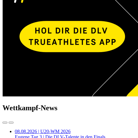
Wettkampf-News
08.08.2026 | U20-WM 2026
Eugene Tag 3 | Die DLV-Talente in den Finals