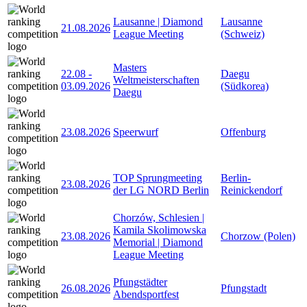
Lausanne | Diamond
Lausanne
21.08.2026
League Meeting
(Schweiz)
Masters
22.08
-
Daegu
Weltmeisterschaften
03.09.2026
(Südkorea)
Daegu
23.08.2026
Speerwurf
Offenburg
TOP Sprungmeeting
Berlin-
23.08.2026
der LG NORD Berlin
Reinickendorf
Chorzów, Schlesien |
Kamila Skolimowska
23.08.2026
Chorzow (Polen)
Memorial | Diamond
League Meeting
Pfungstädter
26.08.2026
Pfungstadt
Abendsportfest