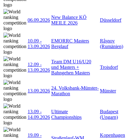
New Balance KÖ
06.09.2026
Düsseldorf
MEILE 2026
10.09
-
EMORRC Masters
Râșnov
13.09.2026
Berglauf
(Rumänien)
Team DM U16/U20
12.09
-
und Masters +
Troisdorf
13.09.2026
Bahngehen Masters
24. Volksbank-Münster-
13.09.2026
Münster
Marathon
13.09
-
Ultimate
Budapest
14.09.2026
Championships
(Ungarn)
19.09
-
Kopenhagen
Straßenlauf-WM