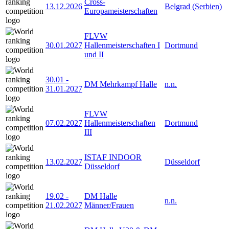
Cross-
13.12.2026
Belgrad (Serbien)
Europameisterschaften
FLVW
30.01.2027
Hallenmeisterschaften I
Dortmund
und II
30.01
-
DM Mehrkampf Halle
n.n.
31.01.2027
FLVW
07.02.2027
Hallenmeisterschaften
Dortmund
III
ISTAF INDOOR
13.02.2027
Düsseldorf
Düsseldorf
19.02
-
DM Halle
n.n.
21.02.2027
Männer/Frauen