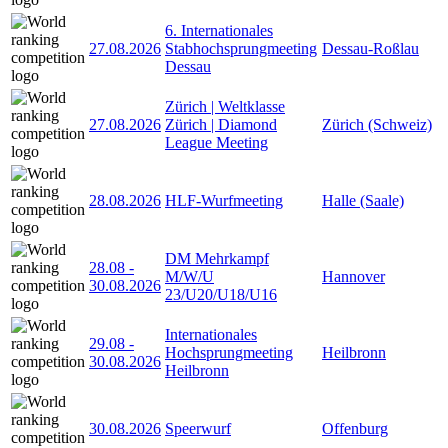
6. Internationales
27.08.2026
Stabhochsprungmeeting
Dessau-Roßlau
Dessau
Zürich | Weltklasse
27.08.2026
Zürich | Diamond
Zürich (Schweiz)
League Meeting
28.08.2026
HLF-Wurfmeeting
Halle (Saale)
DM Mehrkampf
28.08
-
M/W/U
Hannover
30.08.2026
23/U20/U18/U16
Internationales
29.08
-
Hochsprungmeeting
Heilbronn
30.08.2026
Heilbronn
30.08.2026
Speerwurf
Offenburg