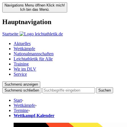
Navigations Menu öffnen
Klick mich!
Ich bin das Menü.
Hauptnavigation
Startseite
Aktuelles
Wettkämpfe
Nationalmannschaften
Leichtathletik für Alle
Training
Wir im DLV
Service
Suchmenü anzeigen
Suchmenü schließen
Suchen
Start
›
Wettkämpfe
›
Termine
›
Wettkampf-Kalender