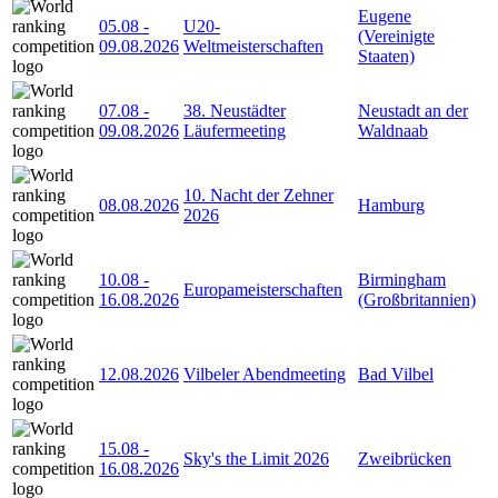
Eugene
05.08
-
U20-
(Vereinigte
09.08.2026
Weltmeisterschaften
Staaten)
07.08
-
38. Neustädter
Neustadt an der
09.08.2026
Läufermeeting
Waldnaab
10. Nacht der Zehner
08.08.2026
Hamburg
2026
10.08
-
Birmingham
Europameisterschaften
16.08.2026
(Großbritannien)
12.08.2026
Vilbeler Abendmeeting
Bad Vilbel
15.08
-
Sky's the Limit 2026
Zweibrücken
16.08.2026