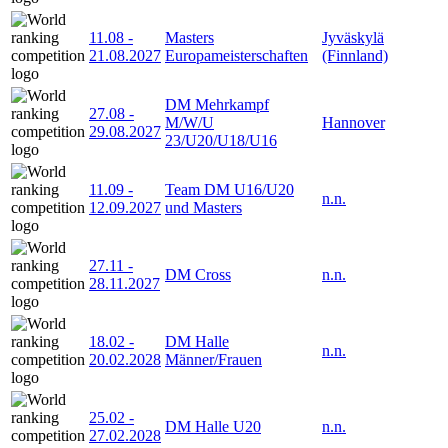
11.08
-
Masters
Jyväskylä
21.08.2027
Europameisterschaften
(Finnland)
DM Mehrkampf
27.08
-
M/W/U
Hannover
29.08.2027
23/U20/U18/U16
11.09
-
Team DM U16/U20
n.n.
12.09.2027
und Masters
27.11
-
DM Cross
n.n.
28.11.2027
18.02
-
DM Halle
n.n.
20.02.2028
Männer/Frauen
25.02
-
DM Halle U20
n.n.
27.02.2028