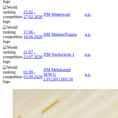
25.02
-
DM Winterwurf
n.n.
27.02.2028
17.06
-
DM Männer/Frauen
n.n.
18.06.2028
21.07
-
DM Nachwuchs 1
n.n.
23.07.2028
DM Mehrkampf
01.09
-
M/W/U
n.n.
03.09.2028
23/U20/U18/U16