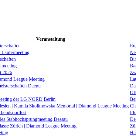
Veranstaltung
erschaften
Eug
r Läufermeeting
Ne
schaften
Bi
dmeeting
Ba
it 2026
Zw
iamond League Meeting
La
eisterschaften Daegu
Da
Of
eeting der LG NORD Berlin
Be
lesien | Kamila Skolimowska Memorial | Diamond League Meeting
Ch
Abendsportfest
Pf
nales Stabhochsprungmeeting Dessau
De
klasse Zürich | Diamond League Meeting
Zü
ting
Hal