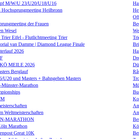
f M/W/U 23/U20/U18/U16
Ha
es Hochsprungmeeting Heilbronn
He
Of
prungmeeting der Frauen
Be
en Wesel
We
Trier Eifel - Flutlichtmeeting Trier
Tri
orial van Damme | Diamond League Finale
Brü
erlauf 2026
Ha
LF
Dr
 KÖ MEILE 2026
Dü
ers Berglauf
Râ
U20 und Masters + Bahngehen Masters
Tro
k-Münster-Marathon
Mü
mpionships
Bu
WM
Ko
isterschaften
Am
m Weltmeisterschaften
Am
IN-MARATHON
Ber
Köln Marathon
Kö
enpost Great 10K
Ber