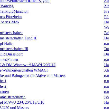
hon-Weltmeisterschaften Zagreb
Za
 Walking
Zit
rankfurt Marathon
Fra
oss Pforzheim
Pf
Series 2026
Ho
We
eisterschaften
Bel
isterschaften I und II
Do
f Halle
n.n
isterschaften III
Do
R Düsseldorf
Dü
ner/Frauen
n.n
0 & DM Winterwurf M/W/U20/U18
Hal
en-Weltmeisterschaften WMACI
Al
ke und Bahngehen für Aktive und Masters
n.n
hs 1
n.n
hs 2
n.n
rauen
n.n
ameisterschaften
Jyv
f M/W/U 23/U20/U18/U16
Ha
/U20 und Masters
n.n