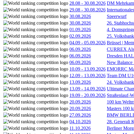
28.08
-
30.08.2026
DM Mehrkamp
29.08
-
30.08.2026
International
30.08.2026
Speerwurf
30.08.2026
26. Stabhochs
01.09.2026
4. Domspring
02.09.2026
25. Volksbank 
04.09
-
05.09.2026
Brüssel | Mem
06.09.2026
CURREX Alst
06.09.2026
Dresden HA
06.09.2026
New Balance
10.09
-
13.09.2026
EMORRC Mast
12.09
-
13.09.2026
Team DM U16/
13.09.2026
24. Volksban
13.09
-
14.09.2026
Ultimate Cha
19.09
-
20.09.2026
Straßenlauf-
20.09.2026
100 km Weltme
20.09.2026
Masters 100 k
27.09.2026
BMW BERL
04.10.2026
28. Generali 
11.10.2026
Berliner Morg