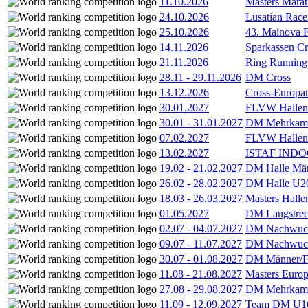
11.10.2026
Masters Marat
24.10.2026
Lusatian Race
25.10.2026
43. Mainova F
14.11.2026
Sparkassen Cr
21.11.2026
Ring Running 
28.11
-
29.11.2026
DM Cross
13.12.2026
Cross-Europam
30.01.2027
FLVW Hallenme
30.01
-
31.01.2027
DM Mehrkamp
07.02.2027
FLVW Hallenme
13.02.2027
ISTAF INDOO
19.02
-
21.02.2027
DM Halle Män
26.02
-
28.02.2027
DM Halle U2
18.03
-
26.03.2027
Masters Hall
01.05.2027
DM Langstrec
02.07
-
04.07.2027
DM Nachwuc
09.07
-
11.07.2027
DM Nachwuc
30.07
-
01.08.2027
DM Männer/F
11.08
-
21.08.2027
Masters Europ
27.08
-
29.08.2027
DM Mehrkamp
11.09
-
12.09.2027
Team DM U16