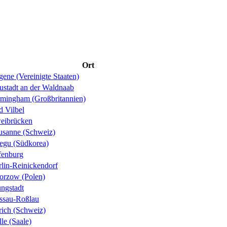
Ort
ene (Vereinigte Staaten)
ustadt an der Waldnaab
rmingham (Großbritannien)
d Vilbel
eibrücken
usanne (Schweiz)
egu (Südkorea)
fenburg
rlin-Reinickendorf
orzow (Polen)
ungstadt
ssau-Roßlau
rich (Schweiz)
le (Saale)