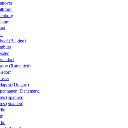
nnover
ilbronn
fenburg
ckum
sel
er
ssel (Belgien)
mburg
esden
sseldorf
șnov (Rumänien)
isdorf
nster
dapest (Ungarn)
penhagen (Dänemark)
es (Spanien)
es (Spanien)
lin
ln
lin