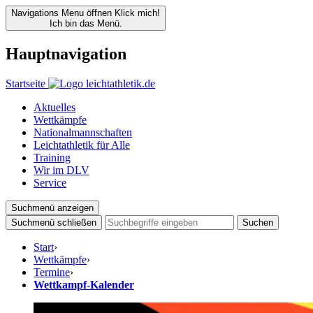
Navigations Menu öffnen
Klick mich!
Ich bin das Menü.
Hauptnavigation
Startseite
Aktuelles
Wettkämpfe
Nationalmannschaften
Leichtathletik für Alle
Training
Wir im DLV
Service
Suchmenü anzeigen
Suchmenü schließen
Suchen
Start
›
Wettkämpfe
›
Termine
›
Wettkampf-Kalender