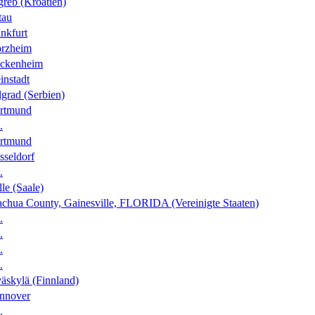
greb (Kroatien)
tau
nkfurt
orzheim
ckenheim
instadt
grad (Serbien)
rtmund
.
rtmund
sseldorf
.
le (Saale)
achua County, Gainesville, FLORIDA (Vereinigte Staaten)
.
.
.
.
äskylä (Finnland)
nnover
.