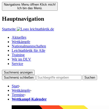
Navigations Menu öffnen
Klick mich!
Ich bin das Menü.
Hauptnavigation
Startseite
Aktuelles
Wettkämpfe
Nationalmannschaften
Leichtathletik für Alle
Training
Wir im DLV
Service
Suchmenü anzeigen
Suchmenü schließen
Suchen
Start
›
Wettkämpfe
›
Termine
›
Wettkampf-Kalender