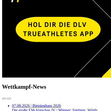
Wettkampf-News
07.08.2026 | Birmingham 2026
Die große EM-Vorschau IV | Männer: Sprünge, Würfe,