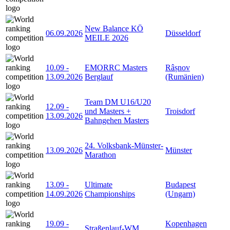
New Balance KÖ
06.09.2026
Düsseldorf
MEILE 2026
10.09
-
EMORRC Masters
Râșnov
13.09.2026
Berglauf
(Rumänien)
Team DM U16/U20
12.09
-
und Masters +
Troisdorf
13.09.2026
Bahngehen Masters
24. Volksbank-Münster-
13.09.2026
Münster
Marathon
13.09
-
Ultimate
Budapest
14.09.2026
Championships
(Ungarn)
19.09
-
Kopenhagen
Straßenlauf-WM