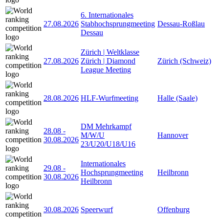
6. Internationales
27.08.2026
Stabhochsprungmeeting
Dessau-Roßlau
Dessau
Zürich | Weltklasse
27.08.2026
Zürich | Diamond
Zürich (Schweiz)
League Meeting
28.08.2026
HLF-Wurfmeeting
Halle (Saale)
DM Mehrkampf
28.08
-
M/W/U
Hannover
30.08.2026
23/U20/U18/U16
Internationales
29.08
-
Hochsprungmeeting
Heilbronn
30.08.2026
Heilbronn
30.08.2026
Speerwurf
Offenburg