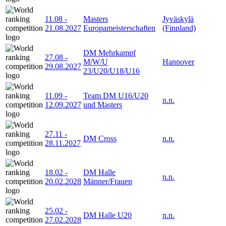
11.08
-
Masters
Jyväskylä
21.08.2027
Europameisterschaften
(Finnland)
DM Mehrkampf
27.08
-
M/W/U
Hannover
29.08.2027
23/U20/U18/U16
11.09
-
Team DM U16/U20
n.n.
12.09.2027
und Masters
27.11
-
DM Cross
n.n.
28.11.2027
18.02
-
DM Halle
n.n.
20.02.2028
Männer/Frauen
25.02
-
DM Halle U20
n.n.
27.02.2028