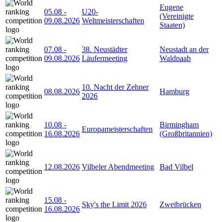
Eugene
05.08
-
U20-
(Vereinigte
09.08.2026
Weltmeisterschaften
Staaten)
07.08
-
38. Neustädter
Neustadt an der
09.08.2026
Läufermeeting
Waldnaab
10. Nacht der Zehner
08.08.2026
Hamburg
2026
10.08
-
Birmingham
Europameisterschaften
16.08.2026
(Großbritannien)
12.08.2026
Vilbeler Abendmeeting
Bad Vilbel
15.08
-
Sky's the Limit 2026
Zweibrücken
16.08.2026