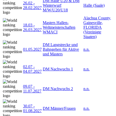
DM Halle U20 & DM
26.02
-
Winterwurf
Halle (Saale)
28.02.2027
M/W/U20/U18
Alachua County,
Masters Hallen-
Gainesville,
18.03
-
Weltmeisterschaften
FLORIDA
26.03.2027
WMACI
(Vereinigte
Staaten)
DM Langstrecke und
01.05.2027
Bahngehen für Aktive
n.n.
und Masters
02.07
-
DM Nachwuchs 1
n.n.
04.07.2027
09.07
-
DM Nachwuchs 2
n.n.
11.07.2027
30.07
-
DM Männer/Frauen
n.n.
01.08.2027