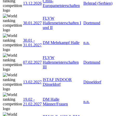
Cross-
13.12.2026
Belgrad (Serbien)
Europameisterschaften
FLVW
30.01.2027
Hallenmeisterschaften I
Dortmund
und II
30.01
-
DM Mehrkampf Halle
n.n.
31.01.2027
FLVW
07.02.2027
Hallenmeisterschaften
Dortmund
III
ISTAF INDOOR
13.02.2027
Düsseldorf
Düsseldorf
19.02
-
DM Halle
n.n.
21.02.2027
Männer/Frauen