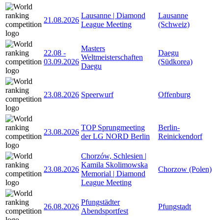
Lausanne | Diamond
Lausanne
21.08.2026
League Meeting
(Schweiz)
Masters
22.08
-
Daegu
Weltmeisterschaften
03.09.2026
(Südkorea)
Daegu
23.08.2026
Speerwurf
Offenburg
TOP Sprungmeeting
Berlin-
23.08.2026
der LG NORD Berlin
Reinickendorf
Chorzów, Schlesien |
Kamila Skolimowska
23.08.2026
Chorzow (Polen)
Memorial | Diamond
League Meeting
Pfungstädter
26.08.2026
Pfungstadt
Abendsportfest