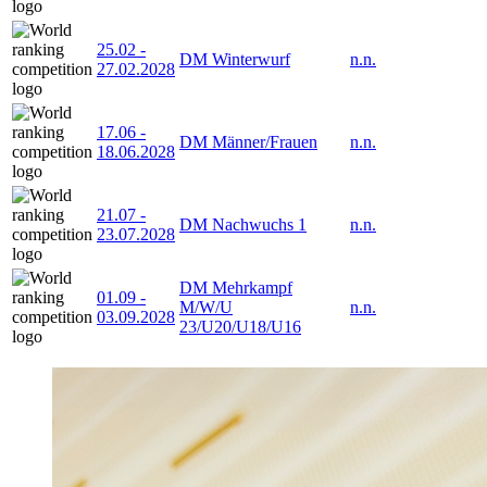
25.02
-
DM Winterwurf
n.n.
27.02.2028
17.06
-
DM Männer/Frauen
n.n.
18.06.2028
21.07
-
DM Nachwuchs 1
n.n.
23.07.2028
DM Mehrkampf
01.09
-
M/W/U
n.n.
03.09.2028
23/U20/U18/U16