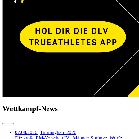
Wettkampf-News
07.08.2026 | Birmingham 2026
Die große EM-Vorschau IV | Männer: Sprünge, Würfe,