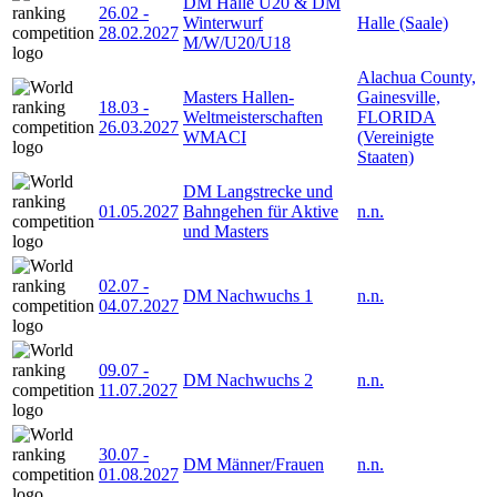
DM Halle U20 & DM
26.02
-
Winterwurf
Halle (Saale)
28.02.2027
M/W/U20/U18
Alachua County,
Masters Hallen-
Gainesville,
18.03
-
Weltmeisterschaften
FLORIDA
26.03.2027
WMACI
(Vereinigte
Staaten)
DM Langstrecke und
01.05.2027
Bahngehen für Aktive
n.n.
und Masters
02.07
-
DM Nachwuchs 1
n.n.
04.07.2027
09.07
-
DM Nachwuchs 2
n.n.
11.07.2027
30.07
-
DM Männer/Frauen
n.n.
01.08.2027