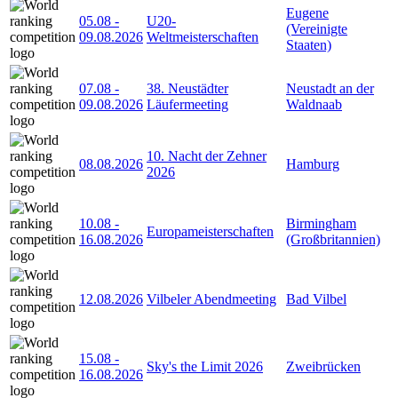
Eugene
05.08
-
U20-
(Vereinigte
09.08.2026
Weltmeisterschaften
Staaten)
07.08
-
38. Neustädter
Neustadt an der
09.08.2026
Läufermeeting
Waldnaab
10. Nacht der Zehner
08.08.2026
Hamburg
2026
10.08
-
Birmingham
Europameisterschaften
16.08.2026
(Großbritannien)
12.08.2026
Vilbeler Abendmeeting
Bad Vilbel
15.08
-
Sky's the Limit 2026
Zweibrücken
16.08.2026