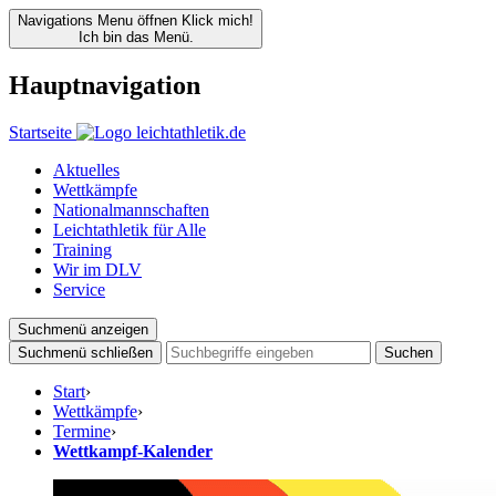
Navigations Menu öffnen
Klick mich!
Ich bin das Menü.
Hauptnavigation
Startseite
Aktuelles
Wettkämpfe
Nationalmannschaften
Leichtathletik für Alle
Training
Wir im DLV
Service
Suchmenü anzeigen
Suchmenü schließen
Suchen
Start
›
Wettkämpfe
›
Termine
›
Wettkampf-Kalender