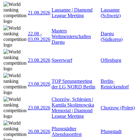
Lausanne | Diamond
Lausanne
21.08.2026
League Meeting
(Schweiz)
Masters
22.08
-
Daegu
Weltmeisterschaften
03.09.2026
(Südkorea)
Daegu
23.08.2026
Speerwurf
Offenburg
TOP Sprungmeeting
Berlin-
23.08.2026
der LG NORD Berlin
Reinickendorf
Chorzów, Schlesien |
Kamila Skolimowska
23.08.2026
Chorzow (Polen)
Memorial | Diamond
League Meeting
Pfungstädter
26.08.2026
Pfungstadt
Abendsportfest