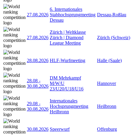
6. Internationales
27.08.2026
Stabhochsprungmeeting
Dessau-Roßlau
Dessau
Zürich | Weltklasse
27.08.2026
Zürich | Diamond
Zürich (Schweiz)
League Meeting
28.08.2026
HLF-Wurfmeeting
Halle (Saale)
DM Mehrkampf
28.08
-
M/W/U
Hannover
30.08.2026
23/U20/U18/U16
Internationales
29.08
-
Hochsprungmeeting
Heilbronn
30.08.2026
Heilbronn
30.08.2026
Speerwurf
Offenburg