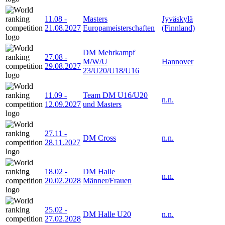
11.08
-
Masters
Jyväskylä
21.08.2027
Europameisterschaften
(Finnland)
DM Mehrkampf
27.08
-
M/W/U
Hannover
29.08.2027
23/U20/U18/U16
11.09
-
Team DM U16/U20
n.n.
12.09.2027
und Masters
27.11
-
DM Cross
n.n.
28.11.2027
18.02
-
DM Halle
n.n.
20.02.2028
Männer/Frauen
25.02
-
DM Halle U20
n.n.
27.02.2028