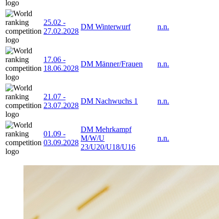
25.02
-
DM Winterwurf
n.n.
27.02.2028
17.06
-
DM Männer/Frauen
n.n.
18.06.2028
21.07
-
DM Nachwuchs 1
n.n.
23.07.2028
DM Mehrkampf
01.09
-
M/W/U
n.n.
03.09.2028
23/U20/U18/U16