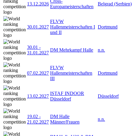
Cross-
13.12.2026
Belgrad (Serbien)
Europameisterschaften
FLVW
30.01.2027
Hallenmeisterschaften I
Dortmund
und II
30.01
-
DM Mehrkampf Halle
n.n.
31.01.2027
FLVW
07.02.2027
Hallenmeisterschaften
Dortmund
III
ISTAF INDOOR
13.02.2027
Düsseldorf
Düsseldorf
19.02
-
DM Halle
n.n.
21.02.2027
Männer/Frauen