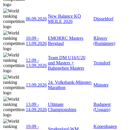
New Balance KÖ
06.09.2026
Düsseldorf
MEILE 2026
10.09
-
EMORRC Masters
Râșnov
13.09.2026
Berglauf
(Rumänien)
Team DM U16/U20
12.09
-
und Masters +
Troisdorf
13.09.2026
Bahngehen Masters
24. Volksbank-Münster-
13.09.2026
Münster
Marathon
13.09
-
Ultimate
Budapest
14.09.2026
Championships
(Ungarn)
19.09
-
Kopenhagen
Straßenlauf-WM