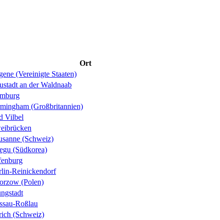
Ort
ene (Vereinigte Staaten)
ustadt an der Waldnaab
mburg
rmingham (Großbritannien)
d Vilbel
eibrücken
usanne (Schweiz)
egu (Südkorea)
fenburg
rlin-Reinickendorf
orzow (Polen)
ungstadt
ssau-Roßlau
rich (Schweiz)