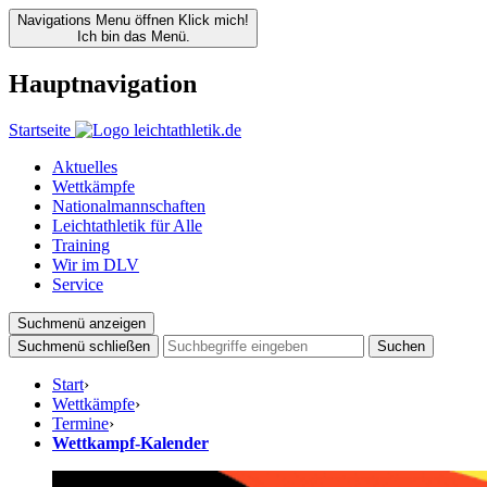
Navigations Menu öffnen
Klick mich!
Ich bin das Menü.
Hauptnavigation
Startseite
Aktuelles
Wettkämpfe
Nationalmannschaften
Leichtathletik für Alle
Training
Wir im DLV
Service
Suchmenü anzeigen
Suchmenü schließen
Suchen
Start
›
Wettkämpfe
›
Termine
›
Wettkampf-Kalender