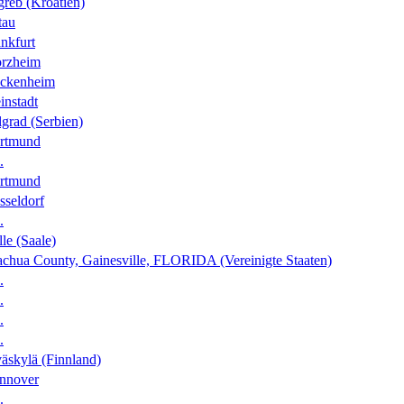
greb (Kroatien)
tau
nkfurt
orzheim
ckenheim
instadt
grad (Serbien)
rtmund
.
rtmund
sseldorf
.
le (Saale)
achua County, Gainesville, FLORIDA (Vereinigte Staaten)
.
.
.
.
äskylä (Finnland)
nnover
.