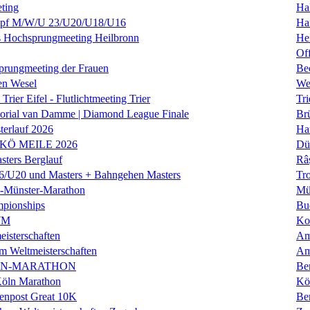
ting
Hal
f M/W/U 23/U20/U18/U16
Ha
es Hochsprungmeeting Heilbronn
He
Of
prungmeeting der Frauen
Be
en Wesel
We
Trier Eifel - Flutlichtmeeting Trier
Tri
orial van Damme | Diamond League Finale
Brü
erlauf 2026
Ha
 KÖ MEILE 2026
Dü
ers Berglauf
Râ
U20 und Masters + Bahngehen Masters
Tro
k-Münster-Marathon
Mü
mpionships
Bu
WM
Ko
isterschaften
Am
m Weltmeisterschaften
Am
IN-MARATHON
Ber
Köln Marathon
Kö
enpost Great 10K
Ber