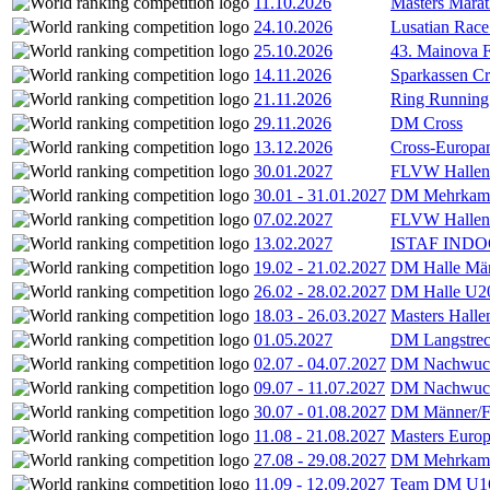
11.10.2026
Masters Marat
24.10.2026
Lusatian Race
25.10.2026
43. Mainova F
14.11.2026
Sparkassen Cr
21.11.2026
Ring Running 
29.11.2026
DM Cross
13.12.2026
Cross-Europam
30.01.2027
FLVW Hallenme
30.01
-
31.01.2027
DM Mehrkamp
07.02.2027
FLVW Hallenme
13.02.2027
ISTAF INDOO
19.02
-
21.02.2027
DM Halle Män
26.02
-
28.02.2027
DM Halle U2
18.03
-
26.03.2027
Masters Hall
01.05.2027
DM Langstrec
02.07
-
04.07.2027
DM Nachwuc
09.07
-
11.07.2027
DM Nachwuc
30.07
-
01.08.2027
DM Männer/F
11.08
-
21.08.2027
Masters Europ
27.08
-
29.08.2027
DM Mehrkamp
11.09
-
12.09.2027
Team DM U16