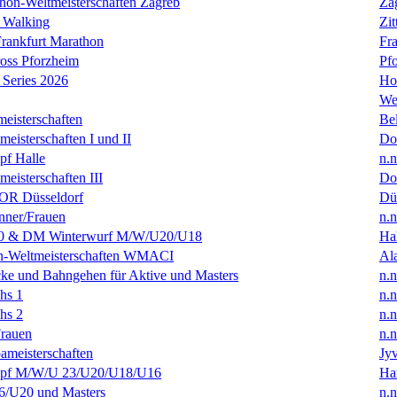
hon-Weltmeisterschaften Zagreb
Za
 Walking
Zit
rankfurt Marathon
Fra
oss Pforzheim
Pf
Series 2026
Ho
We
eisterschaften
Bel
isterschaften I und II
Do
f Halle
n.n
isterschaften III
Do
R Düsseldorf
Dü
ner/Frauen
n.n
0 & DM Winterwurf M/W/U20/U18
Hal
en-Weltmeisterschaften WMACI
Al
ke und Bahngehen für Aktive und Masters
n.n
hs 1
n.n
hs 2
n.n
rauen
n.n
ameisterschaften
Jyv
f M/W/U 23/U20/U18/U16
Ha
/U20 und Masters
n.n