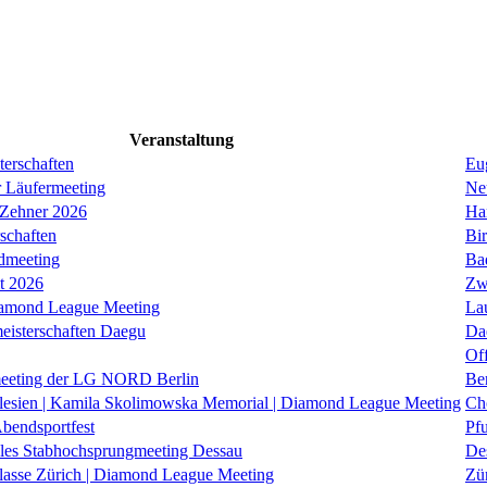
Veranstaltung
erschaften
Eug
r Läufermeeting
Ne
 Zehner 2026
Ha
schaften
Bi
dmeeting
Ba
it 2026
Zw
iamond League Meeting
La
eisterschaften Daegu
Da
Of
eeting der LG NORD Berlin
Be
lesien | Kamila Skolimowska Memorial | Diamond League Meeting
Ch
Abendsportfest
Pf
nales Stabhochsprungmeeting Dessau
De
klasse Zürich | Diamond League Meeting
Zü