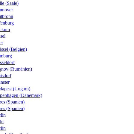
le (Saale)
nnover
ilbronn
fenburg
ckum
sel
er
ssel (Belgien)
mburg
sseldorf
șnov (Rumänien)
isdorf
nster
dapest (Ungarn)
penhagen (Dänemark)
es (Spanien)
es (Spanien)
lin
ln
lin