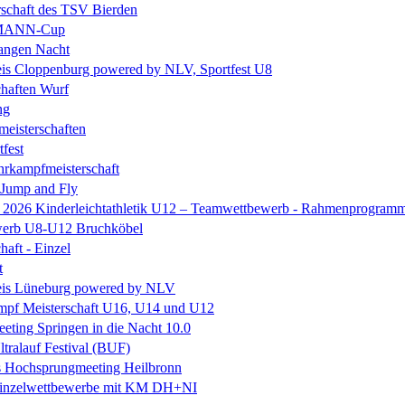
rschaft des TSV Bierden
MANN-Cup
langen Nacht
is Cloppenburg powered by NLV, Sportfest U8
chaften Wurf
ng
eisterschaften
tfest
rkampfmeisterschaft
 Jump and Fly
e 2026 Kinderleichtathletik U12 – Teamwettbewerb - Rahmenprogram
erb U8-U12 Bruchköbel
haft - Einzel
t
is Lüneburg powered by NLV
mpf Meisterschaft U16, U14 und U12
ting Springen in die Nacht 10.0
ltralauf Festival (BUF)
es Hochsprungmeeting Heilbronn
. Einzelwettbewerbe mit KM DH+NI