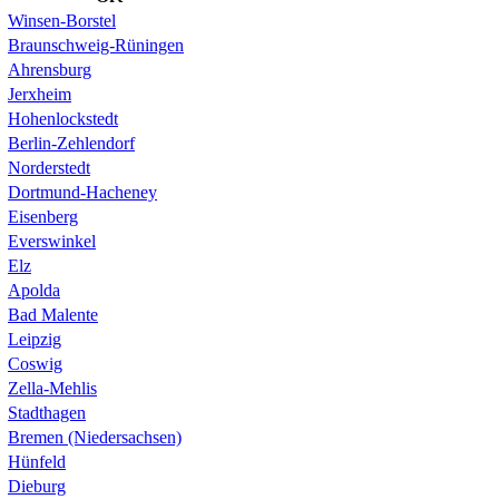
Winsen-Borstel
Braunschweig-Rüningen
Ahrensburg
Jerxheim
Hohenlockstedt
Berlin-Zehlendorf
Norderstedt
Dortmund-Hacheney
Eisenberg
Everswinkel
Elz
Apolda
Bad Malente
Leipzig
Coswig
Zella-Mehlis
Stadthagen
Bremen (Niedersachsen)
Hünfeld
Dieburg