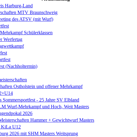
is Harburg-Land
erschaften MTV Braunschweig
eeting des ATSV (mit Wurf)
tfest
ehrkampf Schülerklassen
er Werfertag
ngwettkampf
est
rtfest
est (Nachholtermin)
eisterschaften
chaften Ostholstein und offener Mehrkampf
2+U14
es Sommersportfest - 25 Jahre SV Elbland
 LM Wurf-Mehrkampf und Hoch, Weit Masters
Jugendpokal 2026
isterschaften Hammer + Gewichtwurf Masters
e KiLa U12
eburg 2026 mit SHM Masters Weitsprung