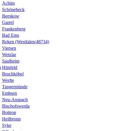
Achim
Schönebeck
Beeskow
Garrel
Frankenberg
Bad Ems
Reken (Westfalen/48734)
Viersen
Wetzlar
Saulheim
m
Hünfeld
Bruchköbel
Werlte
Tangermünde
Embsen
Neu-Anspach
Bischofswerda
Bottrop
Heilbronn
Syke