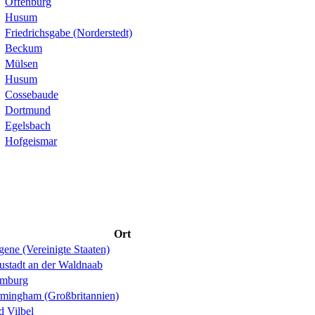
Offenburg
Husum
Friedrichsgabe (Norderstedt)
Beckum
Mülsen
Husum
Cossebaude
Dortmund
Egelsbach
Hofgeismar
Ort
ene (Vereinigte Staaten)
ustadt an der Waldnaab
mburg
rmingham (Großbritannien)
d Vilbel