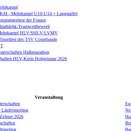
ehrkampf
 KM - Mehrkampf U10-U14 + Langstaffel
prungmeeting der Frauen
chtathletik-Teamwettbewerb
 Mehrkampf HLV/SHLV/LVMV
k-Sportfest des TSV Cossebaude
ST
sterschaften Halbmarathon
chaften HLV-Kreis Hofgeismar 2026
Veranstaltung
erschaften
Eug
r Läufermeeting
Ne
 Zehner 2026
Ha
schaften
Bi
dmeeting
Ba