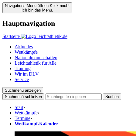
Navigations Menu öffnen
Klick mich!
Ich bin das Menü.
Hauptnavigation
Startseite
Aktuelles
Wettkämpfe
Nationalmannschaften
Leichtathletik für Alle
Training
Wir im DLV
Service
Suchmenü anzeigen
Suchmenü schließen
Suchen
Start
›
Wettkämpfe
›
Termine
›
Wettkampf-Kalender