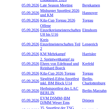
05.09.2026
Late Season Meeting
Bergkamen
Misburger Sportfest 2026
05.09.2026
Hannover
und KM
05.09.2026
Kila-Cup Torgau 2026
Torgau
Offene
05.09.2026
Einzelkreismeisterschaften
Elmshorn
U8 bis U16
Kreis
05.09.2026
Einzelmeisterschaften Teil
Lengerich
2
05.09.2026
KM Mehrkampf
Harrislee
2. Sprintwettkampf zu
05.09.2026
Ehren von Edeltraud und
Krefeld
Reinhard Boeck
05.09.2026
Kila-Cup 2026 Torgau
Torgau
Siegfried-Eifrig-Sportfest
Berlin-
05.09.2026
inkl. BM Block U14
Charlottenburg
Herbstsportfest des LAC
05.09.2026
Berlin-Marzahn
BERLIN
EVM DSMM+BM
05.09.2026
Dörpen
DJMM Weser Ems
35. Sportfest der TSG