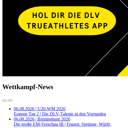
Wettkampf-News
06.08.2026 | U20-WM 2026
Eugene Tag 2 | Die DLV-Talente in den Vorrunden
06.08.2026 | Birmingham 2026
Die große EM-Vorschau III | Frauen: Sprünge, Würfe,