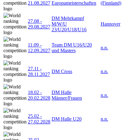
21.08.2027
Europameisterschaften
(Finnland)
DM Mehrkampf
27.08
-
M/W/U
Hannover
29.08.2027
23/U20/U18/U16
11.09
-
Team DM U16/U20
n.n.
12.09.2027
und Masters
27.11
-
DM Cross
n.n.
28.11.2027
18.02
-
DM Halle
n.n.
20.02.2028
Männer/Frauen
25.02
-
DM Halle U20
n.n.
27.02.2028
25.02
-