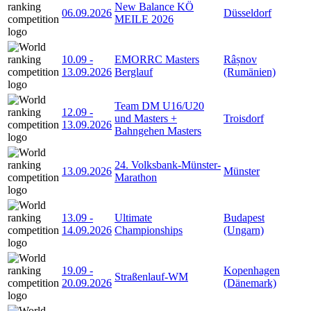
New Balance KÖ
06.09.2026
Düsseldorf
MEILE 2026
10.09
-
EMORRC Masters
Râșnov
13.09.2026
Berglauf
(Rumänien)
Team DM U16/U20
12.09
-
und Masters +
Troisdorf
13.09.2026
Bahngehen Masters
24. Volksbank-Münster-
13.09.2026
Münster
Marathon
13.09
-
Ultimate
Budapest
14.09.2026
Championships
(Ungarn)
19.09
-
Kopenhagen
Straßenlauf-WM
20.09.2026
(Dänemark)