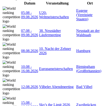
Datum
Veranstaltung
Ort
Eugene
05.08
-
U20-
(Vereinigte
09.08.2026
Weltmeisterschaften
Staaten)
07.08
-
38. Neustädter
Neustadt an der
09.08.2026
Läufermeeting
Waldnaab
10. Nacht der Zehner
08.08.2026
Hamburg
2026
10.08
-
Birmingham
Europameisterschaften
16.08.2026
(Großbritannien)
12.08.2026
Vilbeler Abendmeeting
Bad Vilbel
15.08
-
Sky's the Limit 2026
Zweibrücken