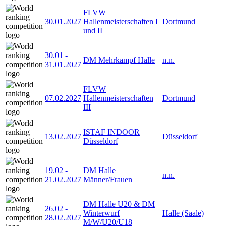
FLVW
30.01.2027
Hallenmeisterschaften I
Dortmund
und II
30.01
-
DM Mehrkampf Halle
n.n.
31.01.2027
FLVW
07.02.2027
Hallenmeisterschaften
Dortmund
III
ISTAF INDOOR
13.02.2027
Düsseldorf
Düsseldorf
19.02
-
DM Halle
n.n.
21.02.2027
Männer/Frauen
DM Halle U20 & DM
26.02
-
Winterwurf
Halle (Saale)
28.02.2027
M/W/U20/U18