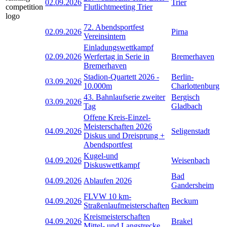
02.09.2026
Trier
Flutlichtmeeting Trier
72. Abendsportfest
02.09.2026
Pirna
Vereinsintern
Einladungswettkampf
02.09.2026
Werfertag in Serie in
Bremerhaven
Bremerhaven
Stadion-Quartett 2026 -
Berlin-
03.09.2026
10.000m
Charlottenburg
43. Bahnlaufserie zweiter
Bergisch
03.09.2026
Tag
Gladbach
Offene Kreis-Einzel-
Meisterschaften 2026
04.09.2026
Seligenstadt
Diskus und Dreisprung +
Abendsportfest
Kugel-und
04.09.2026
Weisenbach
Diskuswettkampf
Bad
04.09.2026
Ablaufen 2026
Gandersheim
FLVW 10 km-
04.09.2026
Beckum
Straßenlaufmeisterschaften
Kreismeisterschaften
04.09.2026
Brakel
Mittel- und Langstrecke