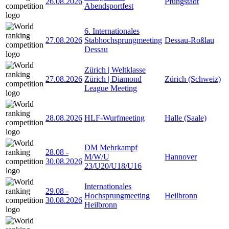
26.08.2026
Pfungstadt
Abendsportfest
6. Internationales
27.08.2026
Stabhochsprungmeeting
Dessau-Roßlau
Dessau
Zürich | Weltklasse
27.08.2026
Zürich | Diamond
Zürich (Schweiz)
League Meeting
28.08.2026
HLF-Wurfmeeting
Halle (Saale)
DM Mehrkampf
28.08
-
M/W/U
Hannover
30.08.2026
23/U20/U18/U16
Internationales
29.08
-
Hochsprungmeeting
Heilbronn
30.08.2026
Heilbronn