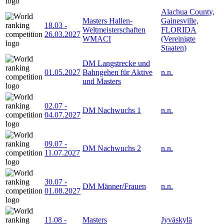
Alachua County,
Masters Hallen-
Gainesville,
18.03
-
Weltmeisterschaften
FLORIDA
26.03.2027
WMACI
(Vereinigte
Staaten)
DM Langstrecke und
01.05.2027
Bahngehen für Aktive
n.n.
und Masters
02.07
-
DM Nachwuchs 1
n.n.
04.07.2027
09.07
-
DM Nachwuchs 2
n.n.
11.07.2027
30.07
-
DM Männer/Frauen
n.n.
01.08.2027
11.08
-
Masters
Jyväskylä