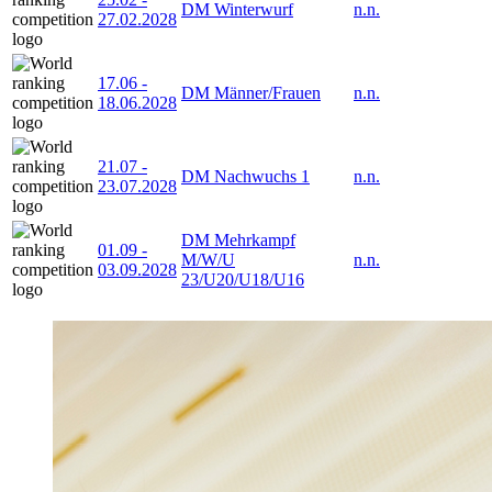
DM Winterwurf
n.n.
27.02.2028
17.06
-
DM Männer/Frauen
n.n.
18.06.2028
21.07
-
DM Nachwuchs 1
n.n.
23.07.2028
DM Mehrkampf
01.09
-
M/W/U
n.n.
03.09.2028
23/U20/U18/U16