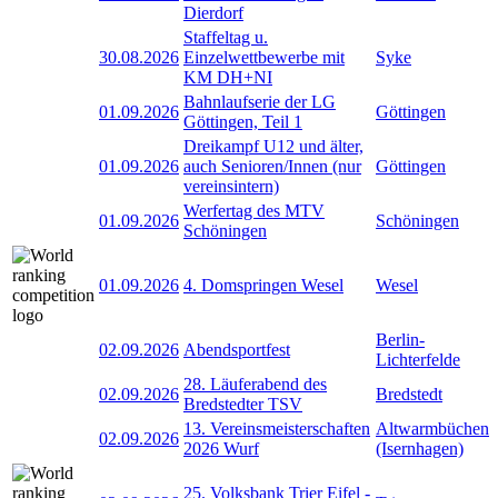
Dierdorf
Staffeltag u.
30.08.2026
Einzelwettbewerbe mit
Syke
KM DH+NI
Bahnlaufserie der LG
01.09.2026
Göttingen
Göttingen, Teil 1
Dreikampf U12 und älter,
01.09.2026
auch Senioren/Innen (nur
Göttingen
vereinsintern)
Werfertag des MTV
01.09.2026
Schöningen
Schöningen
01.09.2026
4. Domspringen Wesel
Wesel
Berlin-
02.09.2026
Abendsportfest
Lichterfelde
28. Läuferabend des
02.09.2026
Bredstedt
Bredstedter TSV
13. Vereinsmeisterschaften
Altwarmbüchen
02.09.2026
2026 Wurf
(Isernhagen)
25. Volksbank Trier Eifel -