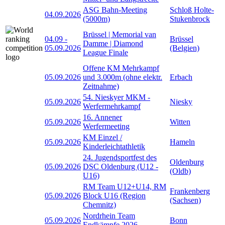
ASG Bahn-Meeting
Schloß Holte-
04.09.2026
(5000m)
Stukenbrock
Brüssel | Memorial van
04.09
-
Brüssel
Damme | Diamond
05.09.2026
(Belgien)
League Finale
Offene KM Mehrkampf
05.09.2026
und 3.000m (ohne elektr.
Erbach
Zeitnahme)
54. Nieskyer MKM -
05.09.2026
Niesky
Werfermehrkampf
16. Annener
05.09.2026
Witten
Werfermeeting
KM Einzel /
05.09.2026
Hameln
Kinderleichtathletik
24. Jugendsportfest des
Oldenburg
05.09.2026
DSC Oldenburg (U12 -
(Oldb)
U16)
RM Team U12+U14, RM
Frankenberg
05.09.2026
Block U16 (Region
(Sachsen)
Chemnitz)
Nordrhein Team
05.09.2026
Bonn
Endkämpfe 2026