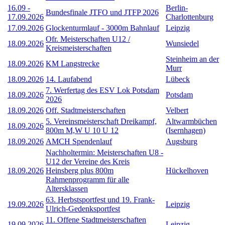
16.09
-
Berlin-
Bundesfinale JTFO und JTFP 2026
17.09.2026
Charlottenburg
17.09.2026
Glockenturmlauf - 3000m Bahnlauf
Leipzig
Ofr. Meisterschaften U12 /
18.09.2026
Wunsiedel
Kreismeisterschaften
Steinheim an der
18.09.2026
KM Langstrecke
Murr
18.09.2026
14. Laufabend
Lübeck
7. Werfertag des ESV Lok Potsdam
18.09.2026
Potsdam
2026
18.09.2026
Off. Stadtmeisterschaften
Velbert
5. Vereinsmeisterschaft Dreikampf,
Altwarmbüchen
18.09.2026
800m M,W U 10 U 12
(Isernhagen)
18.09.2026
AMCH Spendenlauf
Augsburg
Nachholtermin: Meisterschaften U8 -
U12 der Vereine des Kreis
18.09.2026
Heinsberg plus 800m
Hückelhoven
Rahmenprogramm für alle
Altersklassen
63. Herbstsportfest und 19. Frank-
19.09.2026
Leipzig
Ulrich-Gedenksportfest
11. Offene Stadtmeisterschaften
19.09.2026
Leipzig