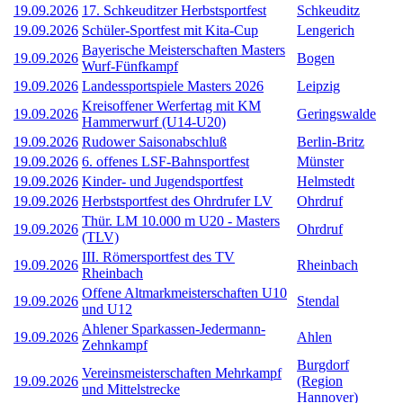
19.09.2026
17. Schkeuditzer Herbstsportfest
Schkeuditz
19.09.2026
Schüler-Sportfest mit Kita-Cup
Lengerich
Bayerische Meisterschaften Masters
19.09.2026
Bogen
Wurf-Fünfkampf
19.09.2026
Landessportspiele Masters 2026
Leipzig
Kreisoffener Werfertag mit KM
19.09.2026
Geringswalde
Hammerwurf (U14-U20)
19.09.2026
Rudower Saisonabschluß
Berlin-Britz
19.09.2026
6. offenes LSF-Bahnsportfest
Münster
19.09.2026
Kinder- und Jugendsportfest
Helmstedt
19.09.2026
Herbstsportfest des Ohrdrufer LV
Ohrdruf
Thür. LM 10.000 m U20 - Masters
19.09.2026
Ohrdruf
(TLV)
III. Römersportfest des TV
19.09.2026
Rheinbach
Rheinbach
Offene Altmarkmeisterschaften U10
19.09.2026
Stendal
und U12
Ahlener Sparkassen-Jedermann-
19.09.2026
Ahlen
Zehnkampf
Burgdorf
Vereinsmeisterschaften Mehrkampf
19.09.2026
(Region
und Mittelstrecke
Hannover)