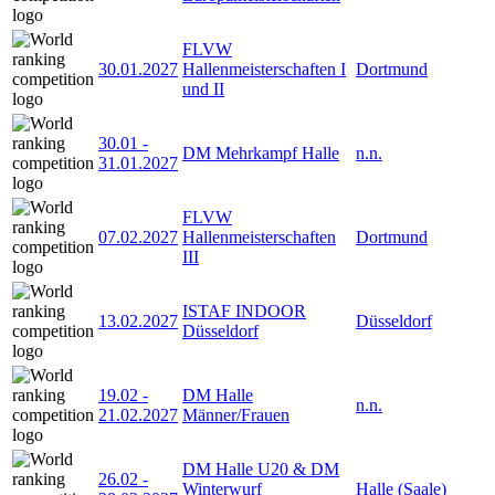
FLVW
30.01.2027
Hallenmeisterschaften I
Dortmund
und II
30.01
-
DM Mehrkampf Halle
n.n.
31.01.2027
FLVW
07.02.2027
Hallenmeisterschaften
Dortmund
III
ISTAF INDOOR
13.02.2027
Düsseldorf
Düsseldorf
19.02
-
DM Halle
n.n.
21.02.2027
Männer/Frauen
DM Halle U20 & DM
26.02
-
Winterwurf
Halle (Saale)