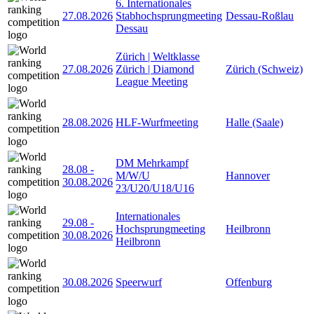
6. Internationales
27.08.2026
Stabhochsprungmeeting
Dessau-Roßlau
Dessau
Zürich | Weltklasse
27.08.2026
Zürich | Diamond
Zürich (Schweiz)
League Meeting
28.08.2026
HLF-Wurfmeeting
Halle (Saale)
DM Mehrkampf
28.08
-
M/W/U
Hannover
30.08.2026
23/U20/U18/U16
Internationales
29.08
-
Hochsprungmeeting
Heilbronn
30.08.2026
Heilbronn
30.08.2026
Speerwurf
Offenburg