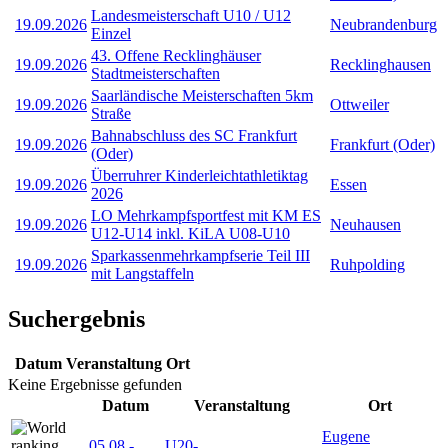
Landesmeisterschaft U10 / U12
19.09.2026
Neubrandenburg
Einzel
43. Offene Recklinghäuser
19.09.2026
Recklinghausen
Stadtmeisterschaften
Saarländische Meisterschaften 5km
19.09.2026
Ottweiler
Straße
Bahnabschluss des SC Frankfurt
19.09.2026
Frankfurt (Oder)
(Oder)
Überruhrer Kinderleichtathletiktag
19.09.2026
Essen
2026
LO Mehrkampfsportfest mit KM ES
19.09.2026
Neuhausen
U12-U14 inkl. KiLA U08-U10
Sparkassenmehrkampfserie Teil III
19.09.2026
Ruhpolding
mit Langstaffeln
Suchergebnis
Datum
Veranstaltung
Ort
Keine Ergebnisse gefunden
Datum
Veranstaltung
Ort
Eugene
05.08
-
U20-