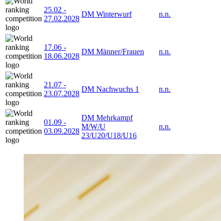
25.02
-
DM Winterwurf
n.n.
27.02.2028
17.06
-
DM Männer/Frauen
n.n.
18.06.2028
21.07
-
DM Nachwuchs 1
n.n.
23.07.2028
DM Mehrkampf
01.09
-
M/W/U
n.n.
03.09.2028
23/U20/U18/U16