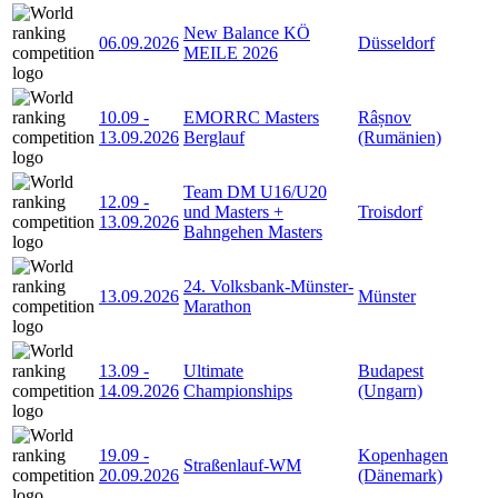
New Balance KÖ
06.09.2026
Düsseldorf
MEILE 2026
10.09
-
EMORRC Masters
Râșnov
13.09.2026
Berglauf
(Rumänien)
Team DM U16/U20
12.09
-
und Masters +
Troisdorf
13.09.2026
Bahngehen Masters
24. Volksbank-Münster-
13.09.2026
Münster
Marathon
13.09
-
Ultimate
Budapest
14.09.2026
Championships
(Ungarn)
19.09
-
Kopenhagen
Straßenlauf-WM
20.09.2026
(Dänemark)