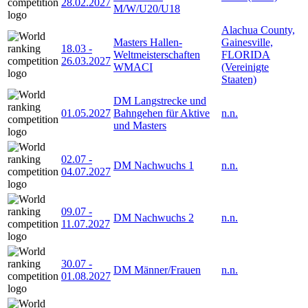
28.02.2027
M/W/U20/U18
Alachua County,
Masters Hallen-
Gainesville,
18.03
-
Weltmeisterschaften
FLORIDA
26.03.2027
WMACI
(Vereinigte
Staaten)
DM Langstrecke und
01.05.2027
Bahngehen für Aktive
n.n.
und Masters
02.07
-
DM Nachwuchs 1
n.n.
04.07.2027
09.07
-
DM Nachwuchs 2
n.n.
11.07.2027
30.07
-
DM Männer/Frauen
n.n.
01.08.2027