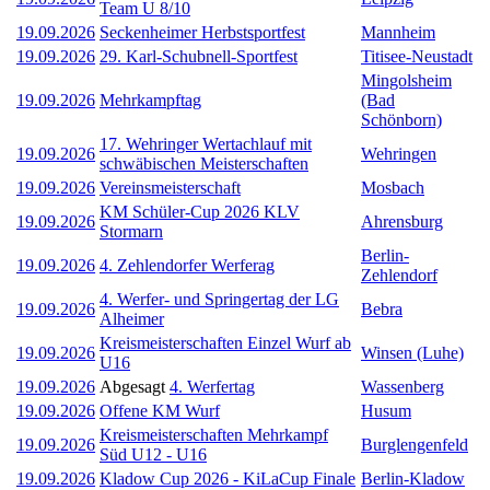
Team U 8/10
19.09.2026
Seckenheimer Herbstsportfest
Mannheim
19.09.2026
29. Karl-Schubnell-Sportfest
Titisee-Neustadt
Mingolsheim
19.09.2026
Mehrkampftag
(Bad
Schönborn)
17. Wehringer Wertachlauf mit
19.09.2026
Wehringen
schwäbischen Meisterschaften
19.09.2026
Vereinsmeisterschaft
Mosbach
KM Schüler-Cup 2026 KLV
19.09.2026
Ahrensburg
Stormarn
Berlin-
19.09.2026
4. Zehlendorfer Werferag
Zehlendorf
4. Werfer- und Springertag der LG
19.09.2026
Bebra
Alheimer
Kreismeisterschaften Einzel Wurf ab
19.09.2026
Winsen (Luhe)
U16
19.09.2026
Abgesagt
4. Werfertag
Wassenberg
19.09.2026
Offene KM Wurf
Husum
Kreismeisterschaften Mehrkampf
19.09.2026
Burglengenfeld
Süd U12 - U16
19.09.2026
Kladow Cup 2026 - KiLaCup Finale
Berlin-Kladow