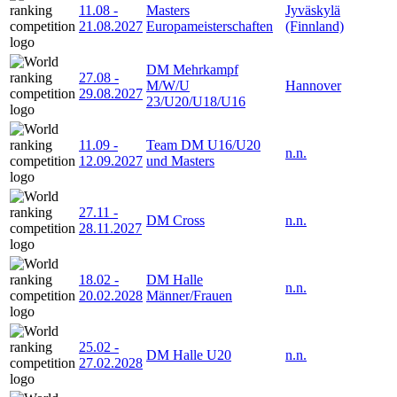
11.08
-
Masters
Jyväskylä
21.08.2027
Europameisterschaften
(Finnland)
DM Mehrkampf
27.08
-
M/W/U
Hannover
29.08.2027
23/U20/U18/U16
11.09
-
Team DM U16/U20
n.n.
12.09.2027
und Masters
27.11
-
DM Cross
n.n.
28.11.2027
18.02
-
DM Halle
n.n.
20.02.2028
Männer/Frauen
25.02
-
DM Halle U20
n.n.
27.02.2028