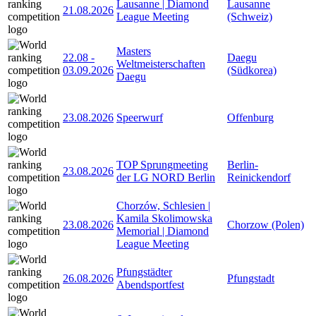
Lausanne | Diamond
Lausanne
21.08.2026
League Meeting
(Schweiz)
Masters
22.08
-
Daegu
Weltmeisterschaften
03.09.2026
(Südkorea)
Daegu
23.08.2026
Speerwurf
Offenburg
TOP Sprungmeeting
Berlin-
23.08.2026
der LG NORD Berlin
Reinickendorf
Chorzów, Schlesien |
Kamila Skolimowska
23.08.2026
Chorzow (Polen)
Memorial | Diamond
League Meeting
Pfungstädter
26.08.2026
Pfungstadt
Abendsportfest