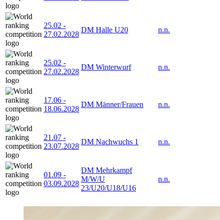
25.02
-
DM Halle U20
n.n.
27.02.2028
25.02
-
DM Winterwurf
n.n.
27.02.2028
17.06
-
DM Männer/Frauen
n.n.
18.06.2028
21.07
-
DM Nachwuchs 1
n.n.
23.07.2028
DM Mehrkampf
01.09
-
M/W/U
n.n.
03.09.2028
23/U20/U18/U16