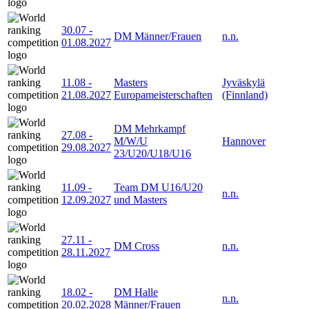
30.07
-
DM Männer/Frauen
n.n.
01.08.2027
11.08
-
Masters
Jyväskylä
21.08.2027
Europameisterschaften
(Finnland)
DM Mehrkampf
27.08
-
M/W/U
Hannover
29.08.2027
23/U20/U18/U16
11.09
-
Team DM U16/U20
n.n.
12.09.2027
und Masters
27.11
-
DM Cross
n.n.
28.11.2027
18.02
-
DM Halle
n.n.
20.02.2028
Männer/Frauen