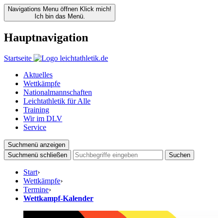
Navigations Menu öffnen
Klick mich!
Ich bin das Menü.
Hauptnavigation
Startseite
Aktuelles
Wettkämpfe
Nationalmannschaften
Leichtathletik für Alle
Training
Wir im DLV
Service
Suchmenü anzeigen
Suchmenü schließen
Suchen
Start
›
Wettkämpfe
›
Termine
›
Wettkampf-Kalender