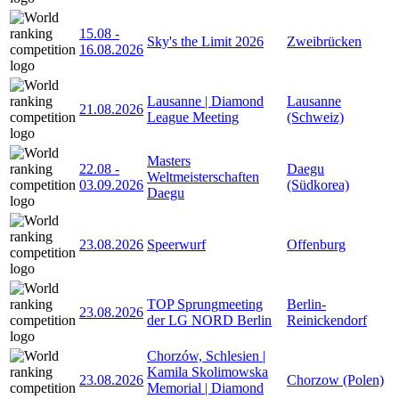
15.08
-
Sky's the Limit 2026
Zweibrücken
16.08.2026
Lausanne | Diamond
Lausanne
21.08.2026
League Meeting
(Schweiz)
Masters
22.08
-
Daegu
Weltmeisterschaften
03.09.2026
(Südkorea)
Daegu
23.08.2026
Speerwurf
Offenburg
TOP Sprungmeeting
Berlin-
23.08.2026
der LG NORD Berlin
Reinickendorf
Chorzów, Schlesien |
Kamila Skolimowska
23.08.2026
Chorzow (Polen)
Memorial | Diamond