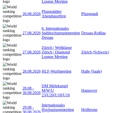
League Meeting
Pfungstädter
26.08.2026
Pfungstadt
Abendsportfest
6. Internationales
27.08.2026
Stabhochsprungmeeting
Dessau-Roßlau
Dessau
Zürich | Weltklasse
27.08.2026
Zürich | Diamond
Zürich (Schweiz)
League Meeting
28.08.2026
HLF-Wurfmeeting
Halle (Saale)
DM Mehrkampf
28.08
-
M/W/U
Hannover
30.08.2026
23/U20/U18/U16
Internationales
29.08
-
Hochsprungmeeting
Heilbronn
30.08.2026