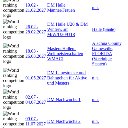
19.02
-
DM Halle
n.n.
21.02.2027
Männer/Frauen
DM Halle U20 & DM
26.02
-
Winterwurf
Halle (Saale)
28.02.2027
M/W/U20/U18
Alachua County,
Masters Hallen-
Gainesville,
18.03
-
Weltmeisterschaften
FLORIDA
26.03.2027
WMACI
(Vereinigte
Staaten)
DM Langstrecke und
01.05.2027
Bahngehen für Aktive
n.n.
und Masters
02.07
-
DM Nachwuchs 1
n.n.
04.07.2027
09.07
-
DM Nachwuchs 2
n.n.
11.07.2027