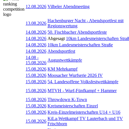
12.08.2026
Vilbeler Abendmeeting
Hachenburger Nacht - Abendsportfest mit
13.08.2026
Regionswertung
14.08.2026
50. Fischbacher Abendsportfeste
14.08.2026
Abgesagt
10km Landesmeisterschaften Stra
14.08.2026
10km Landesmeisterschaften Straße
14.08.2026
Abendsportfest
14.08
-
Augustwettkämpfe
15.08.2026
15.08.2026
KM Mehrkampf
15.08.2026
Moosacher Wurfserie 2026 IV
15.08.2026
54. Landesoffene Volksfestwettkämpfe
15.08.2026
MTVH - Wurf-Fünfkampf + Hammer
15.08.2026
Throwdown K-Town
15.08.2026
Kreismeisterschaften Einzel
15.08.2026
Kreis-Einzelmeisterschaften U14 + U16
KiLa-Wettkampf TV Lauterbach und TV
15.08.2026
Frischborn