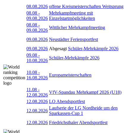
08.08.2026
offene Kreismeisterschaften Weitsprung
08.08
-
Mehrkampfmeeting mit
09.08.2026
Einzelstartmöglichkeiten
08.08
-
Wittlicher Mehrkampfmeeting
09.08.2026
09.08.2026
Neustädter Feriensportfest
09.08.2026
Abgesagt
Schüler-Mehrkämpfe 2026
09.08
-
Schüler-Mehrkämpfe 2026
10.08.2026
10.08
-
Europameisterschaften
16.08.2026
11.08
-
VfV-Spandau Mehrkampf 2026 (U18)
12.08.2026
12.08.2026
LO Abendsportfest
Laufserie der LG Nordheide um den
12.08.2026
Sparkassen-Cup 1
12.08.2026
Friedrichsthaler Abendsportfest