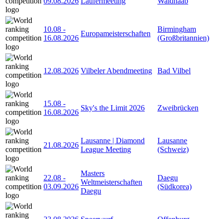
09.08.2026
Läufermeeting
Waldnaab
10.08
-
Birmingham
Europameisterschaften
16.08.2026
(Großbritannien)
12.08.2026
Vilbeler Abendmeeting
Bad Vilbel
15.08
-
Sky's the Limit 2026
Zweibrücken
16.08.2026
Lausanne | Diamond
Lausanne
21.08.2026
League Meeting
(Schweiz)
Masters
22.08
-
Daegu
Weltmeisterschaften
03.09.2026
(Südkorea)
Daegu