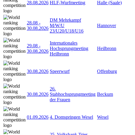
28.08.2026
HLF-Wurfmeeting
Halle (Saale)
DM Mehrkampf
28.08
-
M/W/U
Hannover
30.08.2026
23/U20/U18/U16
Internationales
29.08
-
Hochsprungmeeting
Heilbronn
30.08.2026
Heilbronn
30.08.2026
Speerwurf
Offenburg
26.
30.08.2026
Stabhochsprungmeeting
Beckum
der Frauen
01.09.2026
4. Domspringen Wesel
Wesel
25. Volksbank Trier