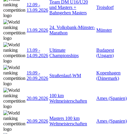
Team DM U16/U20
12.09
-
und Masters +
Troisdorf
13.09.2026
Bahngehen Masters
24. Volksbank-Münster-
13.09.2026
Münster
Marathon
13.09
-
Ultimate
Budapest
14.09.2026
Championships
(Ungarn)
19.09
-
Kopenhagen
Straßenlauf-WM
20.09.2026
(Dänemark)
100 km
20.09.2026
Ames (Spanien)
Weltmeisterschaften
Masters 100 km
20.09.2026
Ames (Spanien)
Weltmeisterschaften