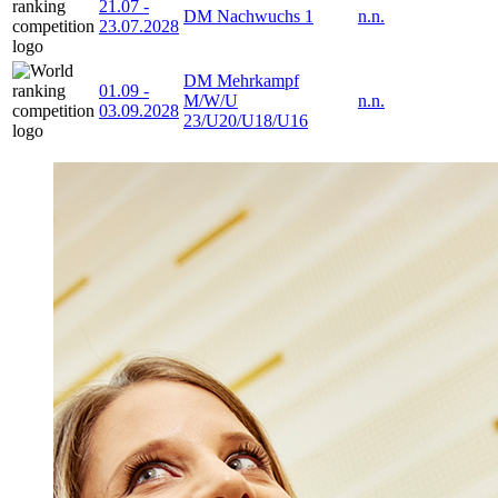
21.07
-
DM Nachwuchs 1
n.n.
23.07.2028
DM Mehrkampf
01.09
-
M/W/U
n.n.
03.09.2028
23/U20/U18/U16