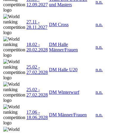
n.n.
12.09.2027
und Masters
27.11
-
DM Cross
n.n.
28.11.2027
18.02
-
DM Halle
n.n.
20.02.2028
Männer/Frauen
25.02
-
DM Halle U20
n.n.
27.02.2028
25.02
-
DM Winterwurf
n.n.
27.02.2028
17.06
-
DM Männer/Frauen
n.n.
18.06.2028