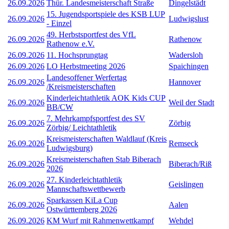
26.09.2026
Thür. Landesmeisterschaft Straße
Dingelstädt
15. Jugendsportspiele des KSB LUP
26.09.2026
Ludwigslust
- Einzel
49. Herbstsportfest des VfL
26.09.2026
Rathenow
Rathenow e.V.
26.09.2026
11. Hochsprungtag
Wadersloh
26.09.2026
LO Herbstmeeting 2026
Spaichingen
Landesoffener Werfertag
26.09.2026
Hannover
/Kreismeisterschaften
Kinderleichtathletik AOK Kids CUP
26.09.2026
Weil der Stadt
BB/CW
7. Mehrkampfsportfest des SV
26.09.2026
Zörbig
Zörbig/ Leichtathletik
Kreismeisterschaften Waldlauf (Kreis
26.09.2026
Remseck
Ludwigsburg)
Kreismeisterschaften Stab Biberach
26.09.2026
Biberach/Riß
2026
27. Kinderleichtathletik
26.09.2026
Geislingen
Mannschaftswettbewerb
Sparkassen KiLa Cup
26.09.2026
Aalen
Ostwürttemberg 2026
26.09.2026
KM Wurf mit Rahmenwettkampf
Wehdel