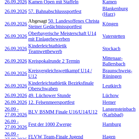
26.09.2026
Kamen Open mit Staffeln
Kamen
Blankenburg
26.09.2026
57. Bahnabschlusssportfest
(Harz)
Abgesagt
50. Landesoffenes Christa
26.09.2026
Köngen
Steiner Gedächtnissportfest
Oberbayerische Meisterschaft U14
26.09.2026
Vaterstetten
mit Einlagebewerben
Kinderleichtathletik
26.09.2026
Stockach
Teamwettbewerb
Mittenaar-
26.09.2026
Kreispokalrunde 2 Termin
Ballersbach
Kreisvergleichswettkampf U14 /
Braunschweig-
26.09.2026
U12
Rüningen
Kinderleichtathletik Bezirksfinale
26.09.2026
Leutkirch
Oberschwaben
26.09.2026
49. Lüchower Stunde
Lüchow
26.09.2026
12. Felsenmeersportfest
Hemer
26.09
-
Langensteinbach
BLV BSMM Finale U16/U14/U12
27.09.2026
(Karlsbad)
26.09
-
Fest der 1000 Zwerge
Hamburg
27.09.2026
26.09
-
FLVW Team-Finale Jugend
Hagen