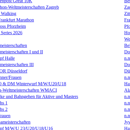
enpost Great 10K
Ber
hon-Weltmeisterschaften Zagreb
Za
 Walking
Zit
rankfurt Marathon
Fra
oss Pforzheim
Pf
Series 2026
Ho
We
eisterschaften
Bel
isterschaften I und II
Do
f Halle
n.n
isterschaften III
Do
R Düsseldorf
Dü
ner/Frauen
n.n
0 & DM Winterwurf M/W/U20/U18
Hal
en-Weltmeisterschaften WMACI
Al
ke und Bahngehen für Aktive und Masters
n.n
hs 1
n.n
hs 2
n.n
rauen
n.n
ameisterschaften
Jyv
f M/W/U 23/U20/U18/U16
Ha