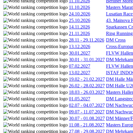
11.10.2026
Berliner Morg
11.10.2026
Masters Marat
24.10.2026
Lusatian Race
25.10.2026
43. Mainova F
14.11.2026
Sparkassen Cr
21.11.2026
Ring Running 
28.11
-
29.11.2026
DM Cross
13.12.2026
Cross-Europam
30.01.2027
FLVW Hallenme
30.01
-
31.01.2027
DM Mehrkamp
07.02.2027
FLVW Hallenme
13.02.2027
ISTAF INDOO
19.02
-
21.02.2027
DM Halle Män
26.02
-
28.02.2027
DM Halle U2
18.03
-
26.03.2027
Masters Hall
01.05.2027
DM Langstrec
02.07
-
04.07.2027
DM Nachwuc
09.07
-
11.07.2027
DM Nachwuc
30.07
-
01.08.2027
DM Männer/F
11.08
-
21.08.2027
Masters Europ
27.08
-
29.08.2027
DM Mehrkamp