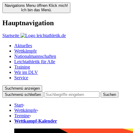
Navigations Menu öffnen
Klick mich!
Ich bin das Menü.
Hauptnavigation
Startseite
Aktuelles
Wettkämpfe
Nationalmannschaften
Leichtathletik für Alle
Training
Wir im DLV
Service
Suchmenü anzeigen
Suchmenü schließen
Suchen
Start
›
Wettkämpfe
›
Termine
›
Wettkampf-Kalender