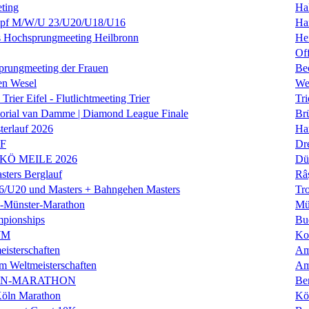
ting
Hal
f M/W/U 23/U20/U18/U16
Ha
es Hochsprungmeeting Heilbronn
He
Of
prungmeeting der Frauen
Be
en Wesel
We
Trier Eifel - Flutlichtmeeting Trier
Tri
orial van Damme | Diamond League Finale
Brü
erlauf 2026
Ha
LF
Dr
 KÖ MEILE 2026
Dü
ers Berglauf
Râ
U20 und Masters + Bahngehen Masters
Tro
k-Münster-Marathon
Mü
mpionships
Bu
WM
Ko
isterschaften
Am
m Weltmeisterschaften
Am
IN-MARATHON
Ber
Köln Marathon
Kö