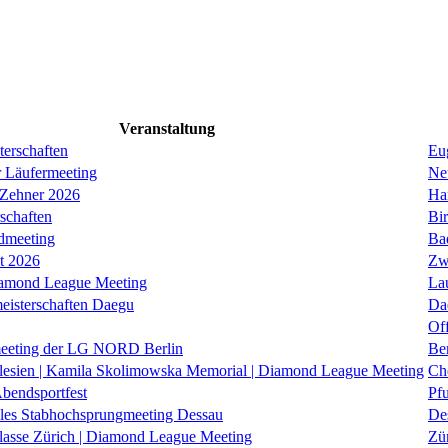
Veranstaltung
erschaften
Eug
r Läufermeeting
Ne
 Zehner 2026
Ha
schaften
Bi
dmeeting
Ba
it 2026
Zw
iamond League Meeting
La
eisterschaften Daegu
Da
Of
eeting der LG NORD Berlin
Be
lesien | Kamila Skolimowska Memorial | Diamond League Meeting
Ch
Abendsportfest
Pf
nales Stabhochsprungmeeting Dessau
De
klasse Zürich | Diamond League Meeting
Zü