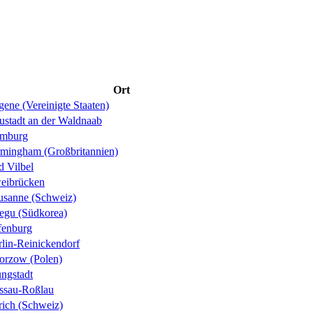
Ort
ene (Vereinigte Staaten)
ustadt an der Waldnaab
mburg
rmingham (Großbritannien)
d Vilbel
eibrücken
usanne (Schweiz)
egu (Südkorea)
fenburg
rlin-Reinickendorf
orzow (Polen)
ungstadt
ssau-Roßlau
rich (Schweiz)