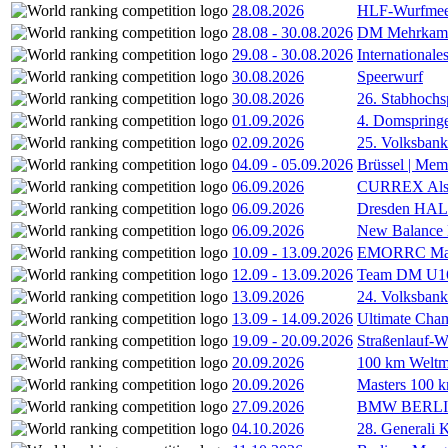
28.08.2026
HLF-Wurfmee
28.08
-
30.08.2026
DM Mehrkamp
29.08
-
30.08.2026
International
30.08.2026
Speerwurf
30.08.2026
26. Stabhochs
01.09.2026
4. Domspring
02.09.2026
25. Volksbank 
04.09
-
05.09.2026
Brüssel | Mem
06.09.2026
CURREX Alst
06.09.2026
Dresden HA
06.09.2026
New Balance
10.09
-
13.09.2026
EMORRC Mast
12.09
-
13.09.2026
Team DM U16/
13.09.2026
24. Volksban
13.09
-
14.09.2026
Ultimate Cha
19.09
-
20.09.2026
Straßenlauf-
20.09.2026
100 km Weltme
20.09.2026
Masters 100 k
27.09.2026
BMW BERL
04.10.2026
28. Generali 