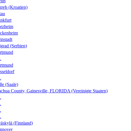
lin
greb (Kroatien)
tau
nkfurt
orzheim
ckenheim
instadt
grad (Serbien)
rtmund
.
rtmund
sseldorf
.
le (Saale)
achua County, Gainesville, FLORIDA (Vereinigte Staaten)
.
.
.
.
äskylä (Finnland)
nnover