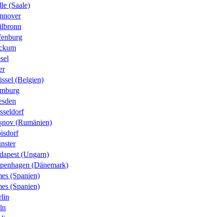
le (Saale)
nnover
ilbronn
fenburg
ckum
sel
er
ssel (Belgien)
mburg
esden
sseldorf
șnov (Rumänien)
isdorf
nster
dapest (Ungarn)
penhagen (Dänemark)
es (Spanien)
es (Spanien)
lin
ln