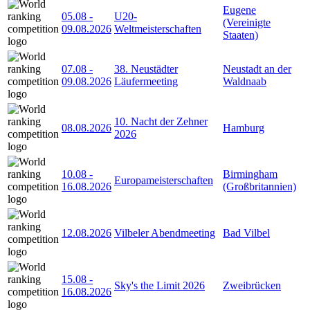
Eugene
05.08
-
U20-
(Vereinigte
09.08.2026
Weltmeisterschaften
Staaten)
07.08
-
38. Neustädter
Neustadt an der
09.08.2026
Läufermeeting
Waldnaab
10. Nacht der Zehner
08.08.2026
Hamburg
2026
10.08
-
Birmingham
Europameisterschaften
16.08.2026
(Großbritannien)
12.08.2026
Vilbeler Abendmeeting
Bad Vilbel
15.08
-
Sky's the Limit 2026
Zweibrücken
16.08.2026