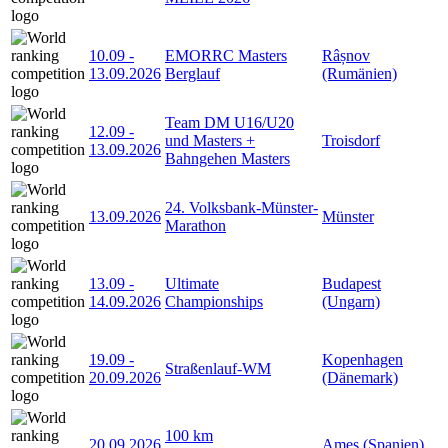
10.09
-
EMORRC Masters
Râșnov
13.09.2026
Berglauf
(Rumänien)
Team DM U16/U20
12.09
-
und Masters +
Troisdorf
13.09.2026
Bahngehen Masters
24. Volksbank-Münster-
13.09.2026
Münster
Marathon
13.09
-
Ultimate
Budapest
14.09.2026
Championships
(Ungarn)
19.09
-
Kopenhagen
Straßenlauf-WM
20.09.2026
(Dänemark)
100 km
20.09.2026
Ames (Spanien)