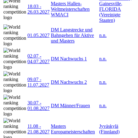
Masters Hallen-
Gainesville,
18.03
-
Weltmeisterschaften
FLORIDA
26.03.2027
WMACI
(Vereinigte
Staaten)
DM Langstrecke und
01.05.2027
Bahngehen für Aktive
n.n.
und Masters
02.07
-
DM Nachwuchs 1
n.n.
04.07.2027
09.07
-
DM Nachwuchs 2
n.n.
11.07.2027
30.07
-
DM Männer/Frauen
n.n.
01.08.2027
11.08
-
Masters
Jyväskylä
21.08.2027
Europameisterschaften
(Finnland)