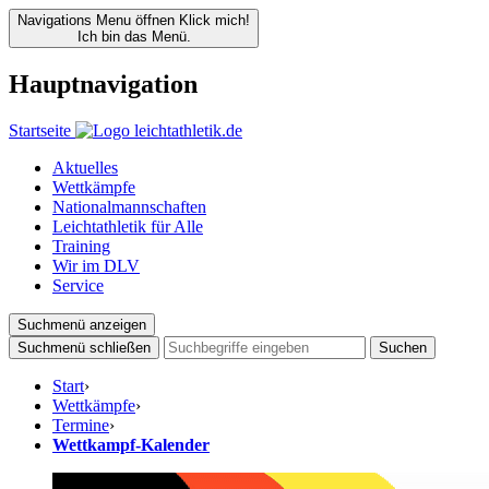
Navigations Menu öffnen
Klick mich!
Ich bin das Menü.
Hauptnavigation
Startseite
Aktuelles
Wettkämpfe
Nationalmannschaften
Leichtathletik für Alle
Training
Wir im DLV
Service
Suchmenü anzeigen
Suchmenü schließen
Suchen
Start
›
Wettkämpfe
›
Termine
›
Wettkampf-Kalender