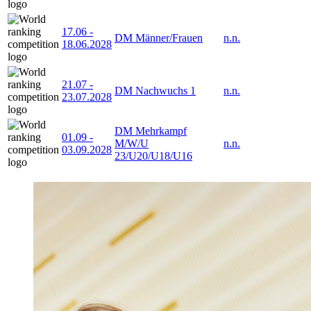
17.06
-
DM Männer/Frauen
n.n.
18.06.2028
21.07
-
DM Nachwuchs 1
n.n.
23.07.2028
DM Mehrkampf
01.09
-
M/W/U
n.n.
03.09.2028
23/U20/U18/U16