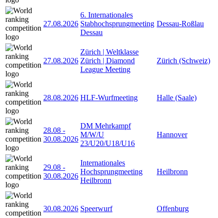
6. Internationales
27.08.2026
Stabhochsprungmeeting
Dessau-Roßlau
Dessau
Zürich | Weltklasse
27.08.2026
Zürich | Diamond
Zürich (Schweiz)
League Meeting
28.08.2026
HLF-Wurfmeeting
Halle (Saale)
DM Mehrkampf
28.08
-
M/W/U
Hannover
30.08.2026
23/U20/U18/U16
Internationales
29.08
-
Hochsprungmeeting
Heilbronn
30.08.2026
Heilbronn
30.08.2026
Speerwurf
Offenburg