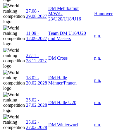
DM Mehrkampf
27.08
-
M/W/U
Hannover
29.08.2027
23/U20/U18/U16
11.09
-
Team DM U16/U20
n.n.
12.09.2027
und Masters
27.11
-
DM Cross
n.n.
28.11.2027
18.02
-
DM Halle
n.n.
20.02.2028
Männer/Frauen
25.02
-
DM Halle U20
n.n.
27.02.2028
25.02
-
DM Winterwurf
n.n.
27.02.2028