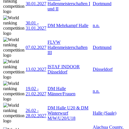
30.01.2027
Hallenmeisterschaften I
Dortmund
und II
30.01
-
DM Mehrkampf Halle
n.n.
31.01.2027
FLVW
07.02.2027
Hallenmeisterschaften
Dortmund
III
ISTAF INDOOR
13.02.2027
Düsseldorf
Düsseldorf
19.02
-
DM Halle
n.n.
21.02.2027
Männer/Frauen
DM Halle U20 & DM
26.02
-
Winterwurf
Halle (Saale)
28.02.2027
M/W/U20/U18
Alachua County,