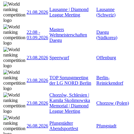
Lausanne | Diamond
Lausanne
21.08.2026
League Meeting
(Schweiz)
Masters
22.08
-
Daegu
Weltmeisterschaften
03.09.2026
(Südkorea)
Daegu
23.08.2026
Speerwurf
Offenburg
TOP Sprungmeeting
Berlin-
23.08.2026
der LG NORD Berlin
Reinickendorf
Chorzów, Schlesien |
Kamila Skolimowska
23.08.2026
Chorzow (Polen)
Memorial | Diamond
League Meeting
Pfungstädter
26.08.2026
Pfungstadt
Abendsportfest