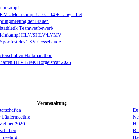
ehrkampf
 KM - Mehrkampf U10-U14 + Langstaffel
prungmeeting der Frauen
chtathletik-Teamwettbewerb
 Mehrkampf HLV/SHLV/LVMV
k-Sportfest des TSV Cossebaude
ST
sterschaften Halbmarathon
chaften HLV-Kreis Hofgeismar 2026
Veranstaltung
erschaften
Eug
r Läufermeeting
Ne
 Zehner 2026
Ha
schaften
Bi
dmeeting
Ba