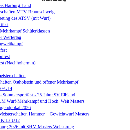
is Harburg-Land
erschaften MTV Braunschweig
eeting des ATSV (mit Wurf)
tfest
ehrkampf Schülerklassen
er Werfertag
ngwettkampf
est
rtfest
est (Nachholtermin)
eisterschaften
chaften Ostholstein und offener Mehrkampf
2+U14
es Sommersportfest - 25 Jahre SV Elbland
 LM Wurf-Mehrkampf und Hoch, Weit Masters
Jugendpokal 2026
isterschaften Hammer + Gewichtwurf Masters
e KiLa U12
eburg 2026 mit SHM Masters Weitsprung