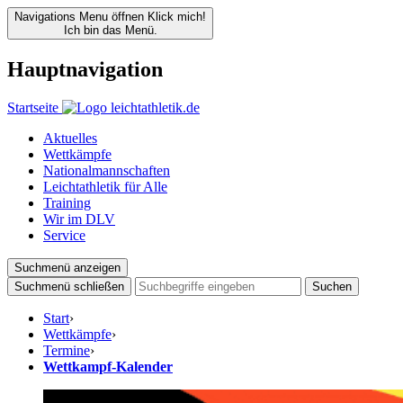
Navigations Menu öffnen
Klick mich!
Ich bin das Menü.
Hauptnavigation
Startseite
Aktuelles
Wettkämpfe
Nationalmannschaften
Leichtathletik für Alle
Training
Wir im DLV
Service
Suchmenü anzeigen
Suchmenü schließen
Suchen
Start
›
Wettkämpfe
›
Termine
›
Wettkampf-Kalender