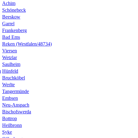
Achim
Schönebeck
Beeskow
Garrel
Frankenberg
Bad Ems
Reken (Westfalen/48734)
Viersen
Wetzlar
Saulheim
m
Hünfeld
Bruchköbel
Werlte
Tangermünde
Embsen
Neu-Anspach
Bischofswerda
Bottrop
Heilbronn
Syke