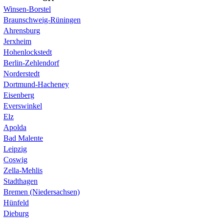
Winsen-Borstel
Braunschweig-Rüningen
Ahrensburg
Jerxheim
Hohenlockstedt
Berlin-Zehlendorf
Norderstedt
Dortmund-Hacheney
Eisenberg
Everswinkel
Elz
Apolda
Bad Malente
Leipzig
Coswig
Zella-Mehlis
Stadthagen
Bremen (Niedersachsen)
Hünfeld
Dieburg