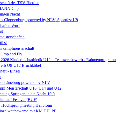
rschaft des TSV Bierden
MANN-Cup
langen Nacht
is Cloppenburg powered by NLV, Sportfest U8
chaften Wurf
ng
eisterschaften
tfest
rkampfmeisterschaft
 Jump and Fly
e 2026 Kinderleichtathletik U12 – Teamwettbewerb - Rahmenprogram
erb U8-U12 Bruchköbel
haft - Einzel
t
is Lüneburg powered by NLV
mpf Meisterschaft U16, U14 und U12
ting Springen in die Nacht 10.0
ltralauf Festival (BUF)
es Hochsprungmeeting Heilbronn
. Einzelwettbewerbe mit KM DH+NI