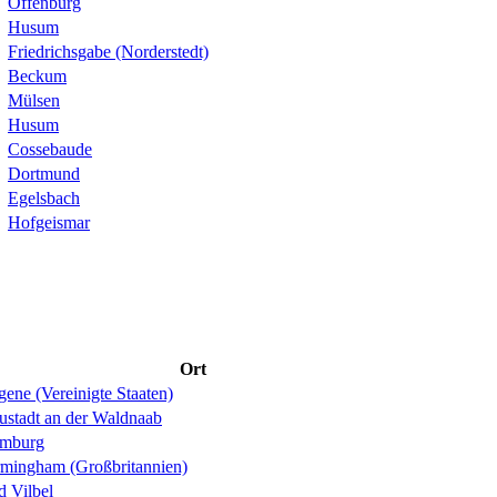
Offenburg
Husum
Friedrichsgabe (Norderstedt)
Beckum
Mülsen
Husum
Cossebaude
Dortmund
Egelsbach
Hofgeismar
Ort
ene (Vereinigte Staaten)
ustadt an der Waldnaab
mburg
rmingham (Großbritannien)
d Vilbel