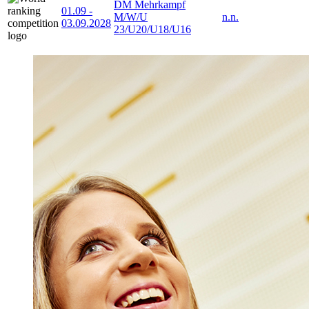
DM Mehrkampf
01.09
-
M/W/U
n.n.
03.09.2028
23/U20/U18/U16