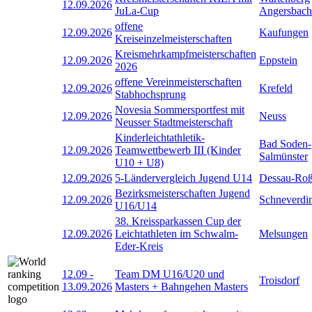
12.09.2026
JuLa-Cup
Angersbach
offene
12.09.2026
Kaufungen
Kreiseinzelmeisterschaften
Kreismehrkampfmeisterschaften
12.09.2026
Eppstein
2026
offene Vereinmeisterschaften
12.09.2026
Krefeld
Stabhochsprung
Novesia Sommersportfest mit
12.09.2026
Neuss
Neusser Stadtmeisterschaft
Kinderleichtathletik-
Bad Soden-
12.09.2026
Teamwettbewerb III (Kinder
Salmünster
U10 + U8)
12.09.2026
5-Ländervergleich Jugend U14
Dessau-Roß
Bezirksmeisterschaften Jugend
12.09.2026
Schneverdi
U16/U14
38. Kreissparkassen Cup der
12.09.2026
Leichtathleten im Schwalm-
Melsungen
Eder-Kreis
12.09
-
Team DM U16/U20 und
Troisdorf
13.09.2026
Masters + Bahngehen Masters