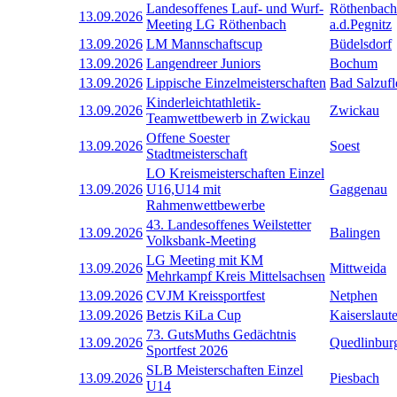
Landesoffenes Lauf- und Wurf-
Röthenbach
13.09.2026
Meeting LG Röthenbach
a.d.Pegnitz
13.09.2026
LM Mannschaftscup
Büdelsdorf
13.09.2026
Langendreer Juniors
Bochum
13.09.2026
Lippische Einzelmeisterschaften
Bad Salzufl
Kinderleichtathletik-
13.09.2026
Zwickau
Teamwettbewerb in Zwickau
Offene Soester
13.09.2026
Soest
Stadtmeisterschaft
LO Kreismeisterschaften Einzel
13.09.2026
U16,U14 mit
Gaggenau
Rahmenwettbewerbe
43. Landesoffenes Weilstetter
13.09.2026
Balingen
Volksbank-Meeting
LG Meeting mit KM
13.09.2026
Mittweida
Mehrkampf Kreis Mittelsachsen
13.09.2026
CVJM Kreissportfest
Netphen
13.09.2026
Betzis KiLa Cup
Kaiserslaut
73. GutsMuths Gedächtnis
13.09.2026
Quedlinbur
Sportfest 2026
SLB Meisterschaften Einzel
13.09.2026
Piesbach
U14