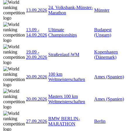
24. Volksbank-Münster-
13.09.2026
Münster
Marathon
13.09
-
Ultimate
Budapest
14.09.2026
Championships
(Ungarn)
19.09
-
Kopenhagen
Straßenlauf-WM
20.09.2026
(Dänemark)
100 km
20.09.2026
Ames (Spanien)
Weltmeisterschaften
Masters 100 km
20.09.2026
Ames (Spanien)
Weltmeisterschaften
BMW BERLIN-
27.09.2026
Berlin
MARATHON