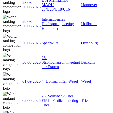
DM Mehrkampf
28.08
-
M/W/U
Hannover
30.08.2026
23/U20/U18/U16
Internationales
29.08
-
Hochsprungmeeting
Heilbronn
30.08.2026
Heilbronn
30.08.2026
Speerwurf
Offenburg
26.
30.08.2026
Stabhochsprungmeeting
Beckum
der Frauen
01.09.2026
4. Domspringen Wesel
Wesel
25. Volksbank Trier
02.09.2026
Eifel - Flutlichtmeeting
Trier
Trier