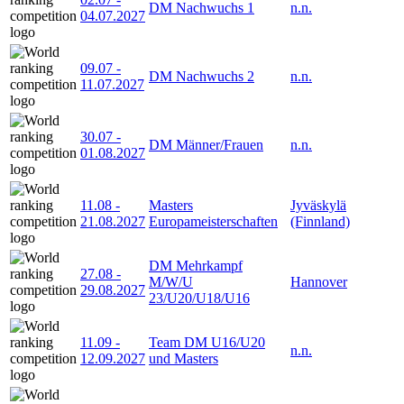
DM Nachwuchs 1
n.n.
04.07.2027
09.07
-
DM Nachwuchs 2
n.n.
11.07.2027
30.07
-
DM Männer/Frauen
n.n.
01.08.2027
11.08
-
Masters
Jyväskylä
21.08.2027
Europameisterschaften
(Finnland)
DM Mehrkampf
27.08
-
M/W/U
Hannover
29.08.2027
23/U20/U18/U16
11.09
-
Team DM U16/U20
n.n.
12.09.2027
und Masters