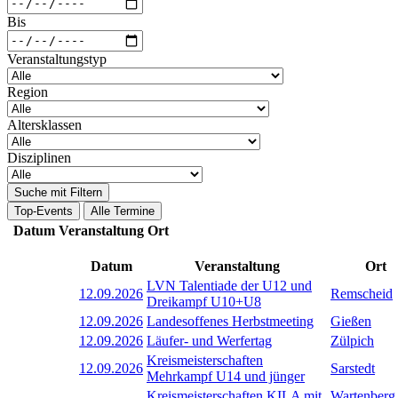
Bis
Veranstaltungstyp
Region
Altersklassen
Disziplinen
Suche mit Filtern
Top-Events
Alle Termine
Datum
Veranstaltung
Ort
Datum
Veranstaltung
Ort
LVN Talentiade der U12 und
12.09.2026
Remscheid
Dreikampf U10+U8
12.09.2026
Landesoffenes Herbstmeeting
Gießen
12.09.2026
Läufer- und Werfertag
Zülpich
Kreismeisterschaften
12.09.2026
Sarstedt
Mehrkampf U14 und jünger
Kreismeisterschaften KILA mit
Wartenberg