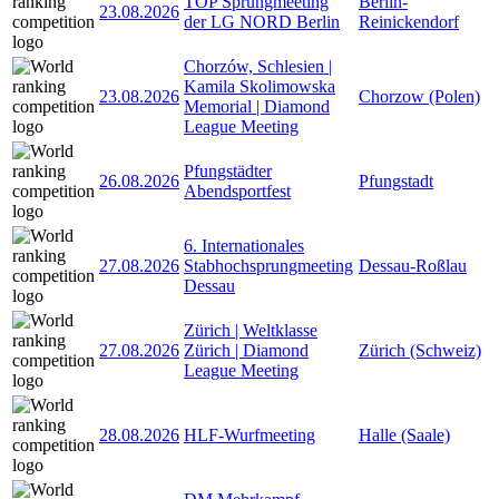
TOP Sprungmeeting
Berlin-
23.08.2026
der LG NORD Berlin
Reinickendorf
Chorzów, Schlesien |
Kamila Skolimowska
23.08.2026
Chorzow (Polen)
Memorial | Diamond
League Meeting
Pfungstädter
26.08.2026
Pfungstadt
Abendsportfest
6. Internationales
27.08.2026
Stabhochsprungmeeting
Dessau-Roßlau
Dessau
Zürich | Weltklasse
27.08.2026
Zürich | Diamond
Zürich (Schweiz)
League Meeting
28.08.2026
HLF-Wurfmeeting
Halle (Saale)