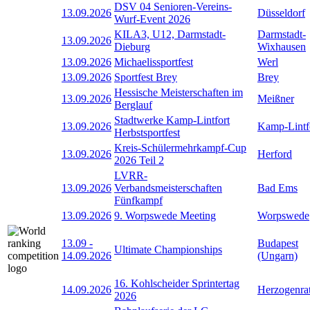
DSV 04 Senioren-Vereins-
13.09.2026
Düsseldorf
Wurf-Event 2026
KILA3, U12, Darmstadt-
Darmstadt-
13.09.2026
Dieburg
Wixhausen
13.09.2026
Michaelissportfest
Werl
13.09.2026
Sportfest Brey
Brey
Hessische Meisterschaften im
13.09.2026
Meißner
Berglauf
Stadtwerke Kamp-Lintfort
13.09.2026
Kamp-Lintf
Herbstsportfest
Kreis-Schülermehrkampf-Cup
13.09.2026
Herford
2026 Teil 2
LVRR-
13.09.2026
Verbandsmeisterschaften
Bad Ems
Fünfkampf
13.09.2026
9. Worpswede Meeting
Worpswede
13.09
-
Budapest
Ultimate Championships
14.09.2026
(Ungarn)
16. Kohlscheider Sprintertag
14.09.2026
Herzogenra
2026