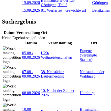
Bahnlaufserie der LG
15.09.2026
Göttingen
Göttingen, Teil 3
15.09.2026
81. Werfertag - Gewichtwurf
Bergkamen
Suchergebnis
Datum
Veranstaltung
Ort
Keine Ergebnisse gefunden
Datum
Veranstaltung
Ort
Eugene
05.08
-
U20-
(Vereinigte
09.08.2026
Weltmeisterschaften
Staaten)
07.08
-
38. Neustädter
Neustadt an der
09.08.2026
Läufermeeting
Waldnaab
10. Nacht der Zehner
08.08.2026
Hamburg
2026
10.08
-
Birmingham