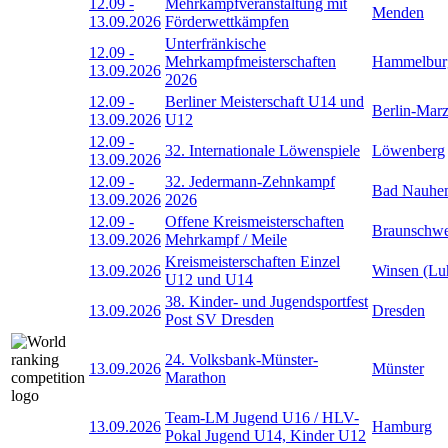
12.09
-
Mehrkampfveranstaltung mit
Menden
13.09.2026
Förderwettkämpfen
Unterfränkische
12.09
-
Mehrkampfmeisterschaften
Hammelbur
13.09.2026
2026
12.09
-
Berliner Meisterschaft U14 und
Berlin-Mar
13.09.2026
U12
12.09
-
32. Internationale Löwenspiele
Löwenberg
13.09.2026
12.09
-
32. Jedermann-Zehnkampf
Bad Nauhe
13.09.2026
2026
12.09
-
Offene Kreismeisterschaften
Braunschwe
13.09.2026
Mehrkampf / Meile
Kreismeisterschaften Einzel
13.09.2026
Winsen (Lu
U12 und U14
38. Kinder- und Jugendsportfest
13.09.2026
Dresden
Post SV Dresden
24. Volksbank-Münster-
13.09.2026
Münster
Marathon
Team-LM Jugend U16 / HLV-
13.09.2026
Hamburg
Pokal Jugend U14, Kinder U12