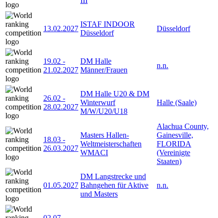
III
ISTAF INDOOR
13.02.2027
Düsseldorf
Düsseldorf
19.02
-
DM Halle
n.n.
21.02.2027
Männer/Frauen
DM Halle U20 & DM
26.02
-
Winterwurf
Halle (Saale)
28.02.2027
M/W/U20/U18
Alachua County,
Masters Hallen-
Gainesville,
18.03
-
Weltmeisterschaften
FLORIDA
26.03.2027
WMACI
(Vereinigte
Staaten)
DM Langstrecke und
01.05.2027
Bahngehen für Aktive
n.n.
und Masters
02.07
-