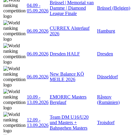
Brüssel | Memorial van
04.09
-
Damme | Diamond
Brüssel (Belgien)
05.09.2026
League Finale
CURREX Alsterlauf
06.09.2026
Hamburg
2026
06.09.2026
Dresden HALF
Dresden
New Balance KÖ
06.09.2026
Düsseldorf
MEILE 2026
10.09
-
EMORRC Masters
Râșnov
13.09.2026
Berglauf
(Rumänien)
Team DM U16/U20
12.09
-
und Masters +
Troisdorf
13.09.2026
Bahngehen Masters