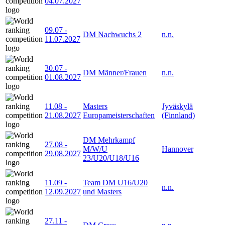
04.07.2027
09.07
-
DM Nachwuchs 2
n.n.
11.07.2027
30.07
-
DM Männer/Frauen
n.n.
01.08.2027
11.08
-
Masters
Jyväskylä
21.08.2027
Europameisterschaften
(Finnland)
DM Mehrkampf
27.08
-
M/W/U
Hannover
29.08.2027
23/U20/U18/U16
11.09
-
Team DM U16/U20
n.n.
12.09.2027
und Masters
27.11
-