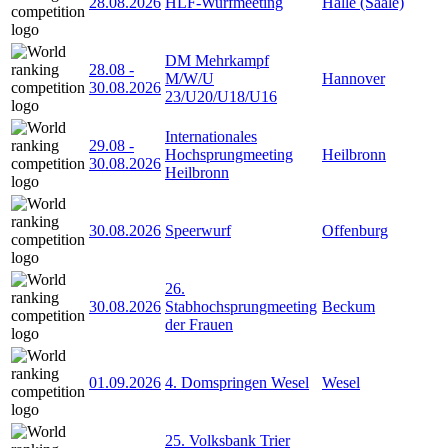
28.08.2026
HLF-Wurfmeeting
Halle (Saale)
DM Mehrkampf
28.08
-
M/W/U
Hannover
30.08.2026
23/U20/U18/U16
Internationales
29.08
-
Hochsprungmeeting
Heilbronn
30.08.2026
Heilbronn
30.08.2026
Speerwurf
Offenburg
26.
30.08.2026
Stabhochsprungmeeting
Beckum
der Frauen
01.09.2026
4. Domspringen Wesel
Wesel
25. Volksbank Trier