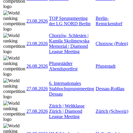
TOP Sprungmeeting
Berlin-
23.08.2026
der LG NORD Berlin
Reinickendorf
Chorzów, Schlesien |
Kamila Skolimowska
23.08.2026
Chorzow (Polen)
Memorial | Diamond
League Meeting
Pfungstädter
26.08.2026
Pfungstadt
Abendsportfest
6. Internationales
27.08.2026
Stabhochsprungmeeting
Dessau-Roßlau
Dessau
Zürich | Weltklasse
27.08.2026
Zürich | Diamond
Zürich (Schweiz)
League Meeting