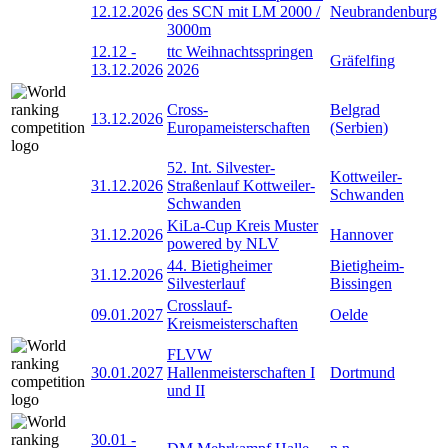
12.12.2026
des SCN mit LM 2000 /
Neubrandenburg
3000m
12.12
-
ttc Weihnachtsspringen
Gräfelfing
13.12.2026
2026
Cross-
Belgrad
13.12.2026
Europameisterschaften
(Serbien)
52. Int. Silvester-
Kottweiler-
31.12.2026
Straßenlauf Kottweiler-
Schwanden
Schwanden
KiLa-Cup Kreis Muster
31.12.2026
Hannover
powered by NLV
44. Bietigheimer
Bietigheim-
31.12.2026
Silvesterlauf
Bissingen
Crosslauf-
09.01.2027
Oelde
Kreismeisterschaften
FLVW
30.01.2027
Hallenmeisterschaften I
Dortmund
und II
30.01
-