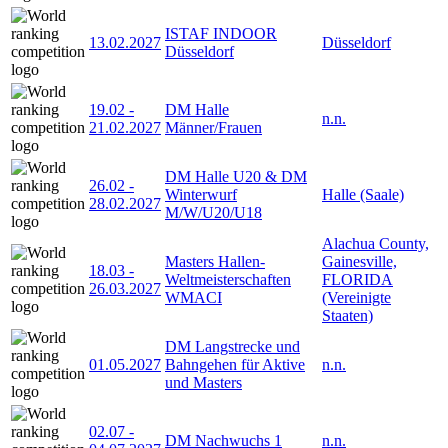
ISTAF INDOOR
13.02.2027
Düsseldorf
Düsseldorf
19.02
-
DM Halle
n.n.
21.02.2027
Männer/Frauen
DM Halle U20 & DM
26.02
-
Winterwurf
Halle (Saale)
28.02.2027
M/W/U20/U18
Alachua County,
Masters Hallen-
Gainesville,
18.03
-
Weltmeisterschaften
FLORIDA
26.03.2027
WMACI
(Vereinigte
Staaten)
DM Langstrecke und
01.05.2027
Bahngehen für Aktive
n.n.
und Masters
02.07
-
DM Nachwuchs 1
n.n.