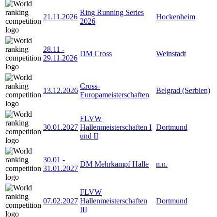
Ring Running Series
21.11.2026
Hockenheim
2026
28.11
-
DM Cross
Weinstadt
29.11.2026
Cross-
13.12.2026
Belgrad (Serbien)
Europameisterschaften
FLVW
30.01.2027
Hallenmeisterschaften I
Dortmund
und II
30.01
-
DM Mehrkampf Halle
n.n.
31.01.2027
FLVW
07.02.2027
Hallenmeisterschaften
Dortmund
III