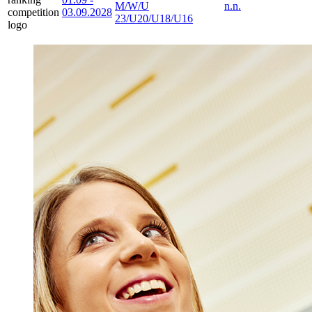
M/W/U
n.n.
03.09.2028
23/U20/U18/U16