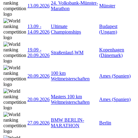
24. Volksbank-Münster-
13.09.2026
Münster
Marathon
13.09
-
Ultimate
Budapest
14.09.2026
Championships
(Ungarn)
19.09
-
Kopenhagen
Straßenlauf-WM
20.09.2026
(Dänemark)
100 km
20.09.2026
Ames (Spanien)
Weltmeisterschaften
Masters 100 km
20.09.2026
Ames (Spanien)
Weltmeisterschaften
BMW BERLIN-
27.09.2026
Berlin
MARATHON