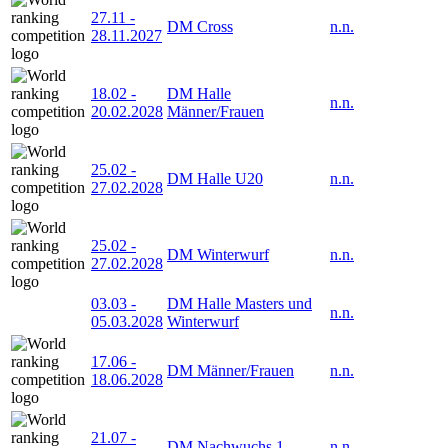
27.11
-
DM Cross
n.n.
28.11.2027
18.02
-
DM Halle
n.n.
20.02.2028
Männer/Frauen
25.02
-
DM Halle U20
n.n.
27.02.2028
25.02
-
DM Winterwurf
n.n.
27.02.2028
03.03
-
DM Halle Masters und
n.n.
05.03.2028
Winterwurf
17.06
-
DM Männer/Frauen
n.n.
18.06.2028
21.07
-
DM Nachwuchs 1
n.n.