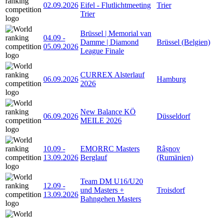
02.09.2026
Eifel - Flutlichtmeeting
Trier
Trier
Brüssel | Memorial van
04.09
-
Damme | Diamond
Brüssel (Belgien)
05.09.2026
League Finale
CURREX Alsterlauf
06.09.2026
Hamburg
2026
New Balance KÖ
06.09.2026
Düsseldorf
MEILE 2026
10.09
-
EMORRC Masters
Râșnov
13.09.2026
Berglauf
(Rumänien)
Team DM U16/U20
12.09
-
und Masters +
Troisdorf
13.09.2026
Bahngehen Masters