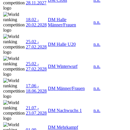
DM Cross
n.n.
28.11.2027
18.02
-
DM Halle
n.n.
20.02.2028
Männer/Frauen
25.02
-
DM Halle U20
n.n.
27.02.2028
25.02
-
DM Winterwurf
n.n.
27.02.2028
17.06
-
DM Männer/Frauen
n.n.
18.06.2028
21.07
-
DM Nachwuchs 1
n.n.
23.07.2028
DM Mehrkampf
01.09
-