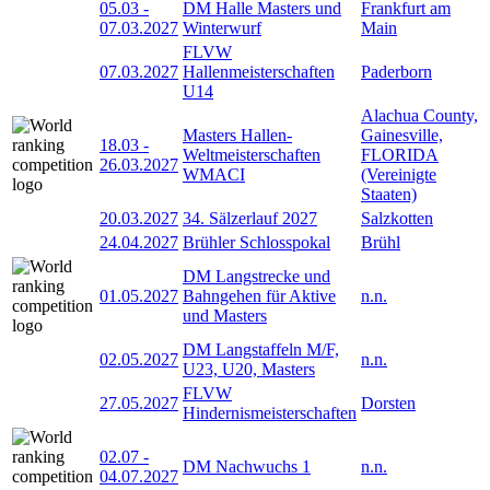
05.03
-
DM Halle Masters und
Frankfurt am
07.03.2027
Winterwurf
Main
FLVW
07.03.2027
Hallenmeisterschaften
Paderborn
U14
Alachua County,
Masters Hallen-
Gainesville,
18.03
-
Weltmeisterschaften
FLORIDA
26.03.2027
WMACI
(Vereinigte
Staaten)
20.03.2027
34. Sälzerlauf 2027
Salzkotten
24.04.2027
Brühler Schlosspokal
Brühl
DM Langstrecke und
01.05.2027
Bahngehen für Aktive
n.n.
und Masters
DM Langstaffeln M/F,
02.05.2027
n.n.
U23, U20, Masters
FLVW
27.05.2027
Dorsten
Hindernismeisterschaften
02.07
-
DM Nachwuchs 1
n.n.
04.07.2027