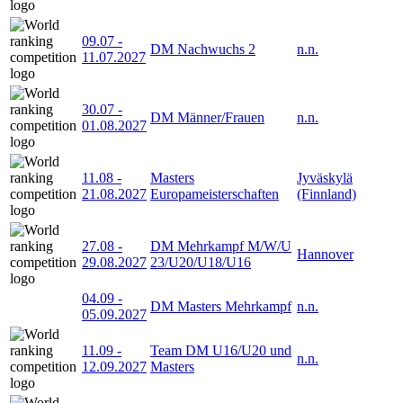
09.07
-
DM Nachwuchs 2
n.n.
11.07.2027
30.07
-
DM Männer/Frauen
n.n.
01.08.2027
11.08
-
Masters
Jyväskylä
21.08.2027
Europameisterschaften
(Finnland)
27.08
-
DM Mehrkampf M/W/U
Hannover
29.08.2027
23/U20/U18/U16
04.09
-
DM Masters Mehrkampf
n.n.
05.09.2027
11.09
-
Team DM U16/U20 und
n.n.
12.09.2027
Masters