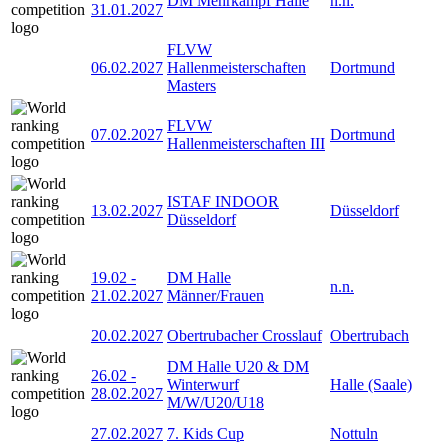
DM Mehrkampf Halle
n.n.
31.01.2027
FLVW
06.02.2027
Hallenmeisterschaften
Dortmund
Masters
FLVW
07.02.2027
Dortmund
Hallenmeisterschaften III
ISTAF INDOOR
13.02.2027
Düsseldorf
Düsseldorf
19.02
-
DM Halle
n.n.
21.02.2027
Männer/Frauen
20.02.2027
Obertrubacher Crosslauf
Obertrubach
DM Halle U20 & DM
26.02
-
Winterwurf
Halle (Saale)
28.02.2027
M/W/U20/U18
27.02.2027
7. Kids Cup
Nottuln