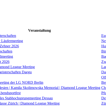
Veranstaltung
erschaften
Eug
r Läufermeeting
Ne
 Zehner 2026
Ha
schaften
Bi
dmeeting
Ba
it 2026
Zw
iamond League Meeting
La
eisterschaften Daegu
Da
Of
eeting der LG NORD Berlin
Be
lesien | Kamila Skolimowska Memorial | Diamond League Meeting
Ch
Abendsportfest
Pf
nales Stabhochsprungmeeting Dessau
De
klasse Zürich | Diamond League Meeting
Zü