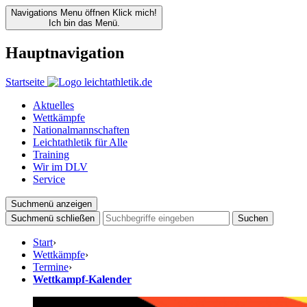
Navigations Menu öffnen
Klick mich!
Ich bin das Menü.
Hauptnavigation
Startseite
Aktuelles
Wettkämpfe
Nationalmannschaften
Leichtathletik für Alle
Training
Wir im DLV
Service
Suchmenü anzeigen
Suchmenü schließen
Suchen
Start
›
Wettkämpfe
›
Termine
›
Wettkampf-Kalender