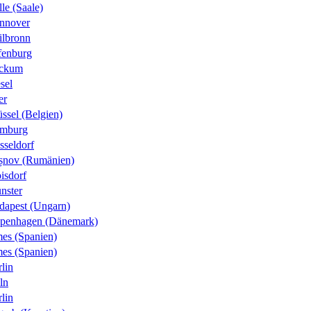
le (Saale)
nnover
ilbronn
fenburg
ckum
sel
er
ssel (Belgien)
mburg
sseldorf
șnov (Rumänien)
isdorf
nster
dapest (Ungarn)
penhagen (Dänemark)
es (Spanien)
es (Spanien)
lin
ln
lin