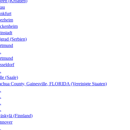
greb (Kroatien)
tau
nkfurt
orzheim
ckenheim
instadt
grad (Serbien)
rtmund
.
rtmund
sseldorf
.
le (Saale)
achua County, Gainesville, FLORIDA (Vereinigte Staaten)
.
.
.
.
äskylä (Finnland)
nnover
.