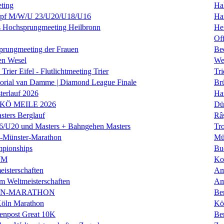
ting
Hal
f M/W/U 23/U20/U18/U16
Ha
es Hochsprungmeeting Heilbronn
He
Of
prungmeeting der Frauen
Be
en Wesel
We
Trier Eifel - Flutlichtmeeting Trier
Tri
orial van Damme | Diamond League Finale
Brü
erlauf 2026
Ha
 KÖ MEILE 2026
Dü
ers Berglauf
Râ
U20 und Masters + Bahngehen Masters
Tro
k-Münster-Marathon
Mü
mpionships
Bu
WM
Ko
isterschaften
Am
m Weltmeisterschaften
Am
IN-MARATHON
Ber
Köln Marathon
Kö
enpost Great 10K
Ber