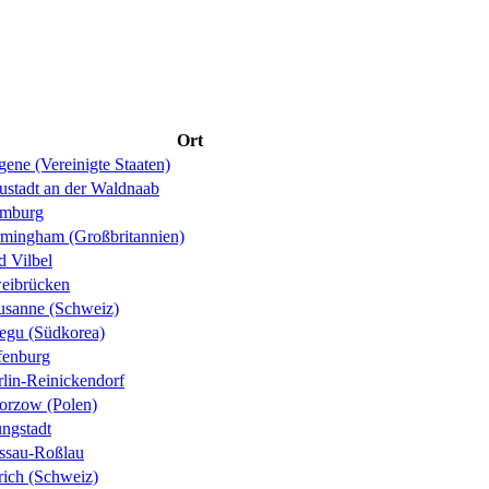
Ort
ene (Vereinigte Staaten)
ustadt an der Waldnaab
mburg
rmingham (Großbritannien)
d Vilbel
eibrücken
usanne (Schweiz)
egu (Südkorea)
fenburg
rlin-Reinickendorf
orzow (Polen)
ungstadt
ssau-Roßlau
rich (Schweiz)