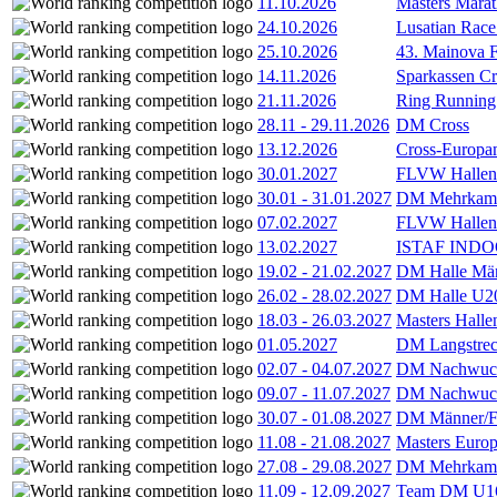
11.10.2026
Masters Marat
24.10.2026
Lusatian Race
25.10.2026
43. Mainova F
14.11.2026
Sparkassen Cr
21.11.2026
Ring Running 
28.11
-
29.11.2026
DM Cross
13.12.2026
Cross-Europam
30.01.2027
FLVW Hallenme
30.01
-
31.01.2027
DM Mehrkamp
07.02.2027
FLVW Hallenme
13.02.2027
ISTAF INDOO
19.02
-
21.02.2027
DM Halle Män
26.02
-
28.02.2027
DM Halle U2
18.03
-
26.03.2027
Masters Hall
01.05.2027
DM Langstrec
02.07
-
04.07.2027
DM Nachwuc
09.07
-
11.07.2027
DM Nachwuc
30.07
-
01.08.2027
DM Männer/F
11.08
-
21.08.2027
Masters Europ
27.08
-
29.08.2027
DM Mehrkamp
11.09
-
12.09.2027
Team DM U16