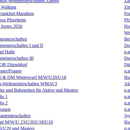
hon-Weltmeisterschaften Zagreb
Za
 Walking
Zit
rankfurt Marathon
Fra
oss Pforzheim
Pf
Series 2026
Ho
We
eisterschaften
Bel
isterschaften I und II
Do
f Halle
n.n
isterschaften III
Do
R Düsseldorf
Dü
ner/Frauen
n.n
0 & DM Winterwurf M/W/U20/U18
Hal
en-Weltmeisterschaften WMACI
Al
ke und Bahngehen für Aktive und Masters
n.n
hs 1
n.n
hs 2
n.n
rauen
n.n
ameisterschaften
Jyv
f M/W/U 23/U20/U18/U16
Ha
/U20 und Masters
n.n