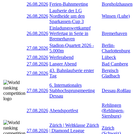
26.08.2026
Ferien-Bahnmeeting
Borgholzhausen
Laufserie der LG
26.08.2026
Nordheide um den
Winsen (Luhe)
Sparkassen-Cup 3
Einladungswettkampf
26.08.2026
Werfertag in Serie in
Bremerhaven
Bremerhaven
Stadion-Quartett 2026 -
Berlin-
27.08.2026
5.000m
Charlottenburg
27.08.2026
Werferabend
Lübeck
27.08.2026
Langer Abend
Bad Camberg
43. Bahnlaufserie erster
Bergisch
27.08.2026
Tag
Gladbach
6. Internationales
27.08.2026
Stabhochsprungmeeting
Dessau-Roßlau
Dessau
Rehlingen
27.08.2026
Abendsportfest
(Rehlingen-
Siersburg)
Zürich | Weltklasse Zürich
Zürich
27.08.2026
| Diamond League
(Schweiz)