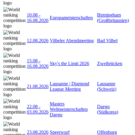
10.08
-
Birmingham
Europameisterschaften
16.08.2026
(Großbritannien)
12.08.2026
Vilbeler Abendmeeting
Bad Vilbel
15.08
-
Sky's the Limit 2026
Zweibrücken
16.08.2026
Lausanne | Diamond
Lausanne
21.08.2026
League Meeting
(Schweiz)
Masters
22.08
-
Daegu
Weltmeisterschaften
03.09.2026
(Südkorea)
Daegu
23.08.2026
Speerwurf
Offenburg