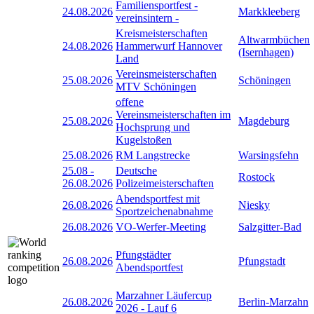
Familiensportfest -
24.08.2026
Markkleeberg
vereinsintern -
Kreismeisterschaften
Altwarmbüchen
24.08.2026
Hammerwurf Hannover
(Isernhagen)
Land
Vereinsmeisterschaften
25.08.2026
Schöningen
MTV Schöningen
offene
Vereinsmeisterschaften im
25.08.2026
Magdeburg
Hochsprung und
Kugelstoßen
25.08.2026
RM Langstrecke
Warsingsfehn
25.08
-
Deutsche
Rostock
26.08.2026
Polizeimeisterschaften
Abendsportfest mit
26.08.2026
Niesky
Sportzeichenabnahme
26.08.2026
VO-Werfer-Meeting
Salzgitter-Bad
Pfungstädter
26.08.2026
Pfungstadt
Abendsportfest
Marzahner Läufercup
26.08.2026
Berlin-Marzahn
2026 - Lauf 6