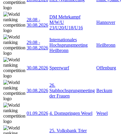
DM Mehrkampf
28.08
-
M/W/U
Hannover
30.08.2026
23/U20/U18/U16
Internationales
29.08
-
Hochsprungmeeting
Heilbronn
30.08.2026
Heilbronn
30.08.2026
Speerwurf
Offenburg
26.
30.08.2026
Stabhochsprungmeeting
Beckum
der Frauen
01.09.2026
4. Domspringen Wesel
Wesel
25. Volksbank Trier