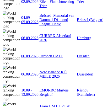
02.09.2026
Eifel - Flutlichtmeeting
Trier
Trier
Brüssel | Memorial van
04.09
-
Damme | Diamond
Brüssel (Belgien)
05.09.2026
League Finale
CURREX Alsterlauf
06.09.2026
Hamburg
2026
06.09.2026
Dresden HALF
Dresden
New Balance KÖ
06.09.2026
Düsseldorf
MEILE 2026
10.09
-
EMORRC Masters
Râșnov
13.09.2026
Berglauf
(Rumänien)
Team DM U16/U20