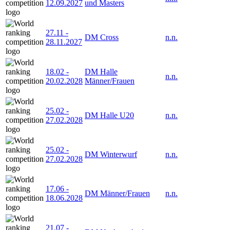
12.09.2027
und Masters
27.11
-
DM Cross
n.n.
28.11.2027
18.02
-
DM Halle
n.n.
20.02.2028
Männer/Frauen
25.02
-
DM Halle U20
n.n.
27.02.2028
25.02
-
DM Winterwurf
n.n.
27.02.2028
17.06
-
DM Männer/Frauen
n.n.
18.06.2028
21.07
-