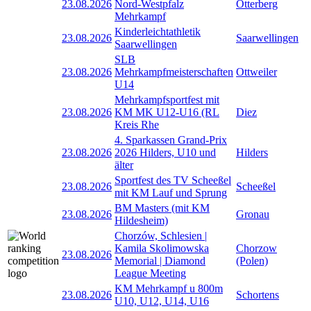
23.08.2026
Nord-Westpfalz
Otterberg
Mehrkampf
Kinderleichtathletik
23.08.2026
Saarwellingen
Saarwellingen
SLB
23.08.2026
Mehrkampfmeisterschaften
Ottweiler
U14
Mehrkampfsportfest mit
23.08.2026
KM MK U12-U16 (RL
Diez
Kreis Rhe
4. Sparkassen Grand-Prix
23.08.2026
2026 Hilders, U10 und
Hilders
älter
Sportfest des TV Scheeßel
23.08.2026
Scheeßel
mit KM Lauf und Sprung
BM Masters (mit KM
23.08.2026
Gronau
Hildesheim)
Chorzów, Schlesien |
Kamila Skolimowska
Chorzow
23.08.2026
Memorial | Diamond
(Polen)
League Meeting
KM Mehrkampf u 800m
23.08.2026
Schortens
U10, U12, U14, U16