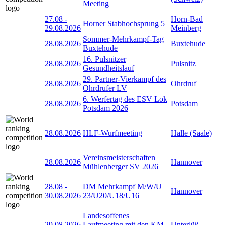
Meeting
27.08
-
Horn-Bad
Horner Stabhochsprung 5
29.08.2026
Meinberg
Sommer-Mehrkampf-Tag
28.08.2026
Buxtehude
Buxtehude
16. Pulsnitzer
28.08.2026
Pulsnitz
Gesundheitslauf
29. Partner-Vierkampf des
28.08.2026
Ohrdruf
Ohrdrufer LV
6. Werfertag des ESV Lok
28.08.2026
Potsdam
Potsdam 2026
28.08.2026
HLF-Wurfmeeting
Halle (Saale)
Vereinsmeisterschaften
28.08.2026
Hannover
Mühlenberger SV 2026
28.08
-
DM Mehrkampf M/W/U
Hannover
30.08.2026
23/U20/U18/U16
Landesoffenes
29.08.2026
Laufmeeting mit den KM
Unterlüß