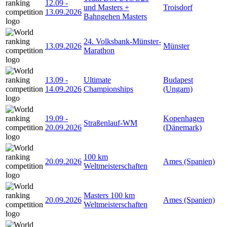
12.09
-
und Masters +
Troisdorf
13.09.2026
Bahngehen Masters
24. Volksbank-Münster-
13.09.2026
Münster
Marathon
13.09
-
Ultimate
Budapest
14.09.2026
Championships
(Ungarn)
19.09
-
Kopenhagen
Straßenlauf-WM
20.09.2026
(Dänemark)
100 km
20.09.2026
Ames (Spanien)
Weltmeisterschaften
Masters 100 km
20.09.2026
Ames (Spanien)
Weltmeisterschaften