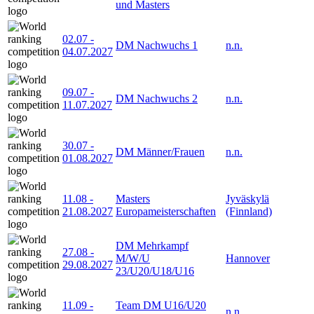
und Masters
02.07
-
DM Nachwuchs 1
n.n.
04.07.2027
09.07
-
DM Nachwuchs 2
n.n.
11.07.2027
30.07
-
DM Männer/Frauen
n.n.
01.08.2027
11.08
-
Masters
Jyväskylä
21.08.2027
Europameisterschaften
(Finnland)
DM Mehrkampf
27.08
-
M/W/U
Hannover
29.08.2027
23/U20/U18/U16
11.09
-
Team DM U16/U20
n.n.