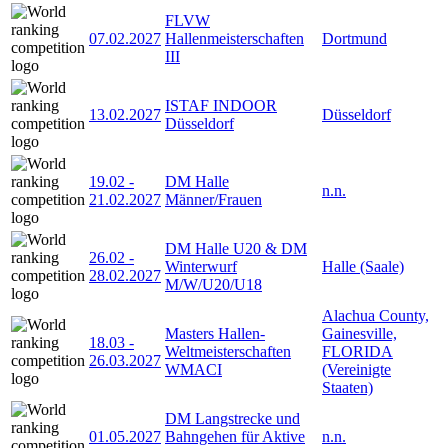
FLVW
07.02.2027
Hallenmeisterschaften
Dortmund
III
ISTAF INDOOR
13.02.2027
Düsseldorf
Düsseldorf
19.02
-
DM Halle
n.n.
21.02.2027
Männer/Frauen
DM Halle U20 & DM
26.02
-
Winterwurf
Halle (Saale)
28.02.2027
M/W/U20/U18
Alachua County,
Masters Hallen-
Gainesville,
18.03
-
Weltmeisterschaften
FLORIDA
26.03.2027
WMACI
(Vereinigte
Staaten)
DM Langstrecke und
01.05.2027
Bahngehen für Aktive
n.n.