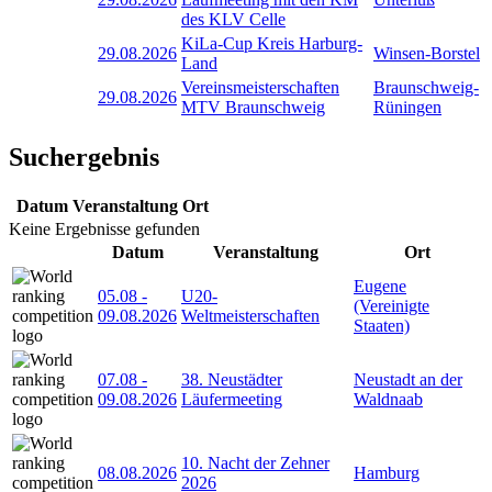
des KLV Celle
KiLa-Cup Kreis Harburg-
29.08.2026
Winsen-Borstel
Land
Vereinsmeisterschaften
Braunschweig-
29.08.2026
MTV Braunschweig
Rüningen
Suchergebnis
Datum
Veranstaltung
Ort
Keine Ergebnisse gefunden
Datum
Veranstaltung
Ort
Eugene
05.08
-
U20-
(Vereinigte
09.08.2026
Weltmeisterschaften
Staaten)
07.08
-
38. Neustädter
Neustadt an der
09.08.2026
Läufermeeting
Waldnaab
10. Nacht der Zehner
08.08.2026
Hamburg
2026