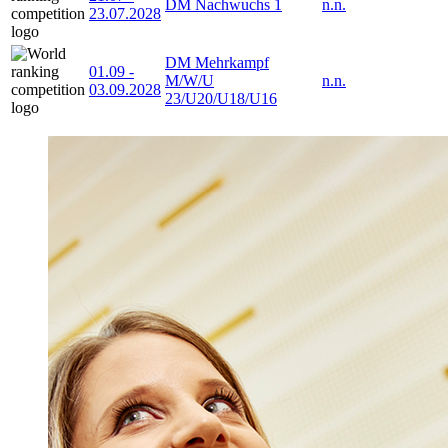
DM Nachwuchs 1
n.n.
23.07.2028
DM Mehrkampf
01.09
-
M/W/U
n.n.
03.09.2028
23/U20/U18/U16