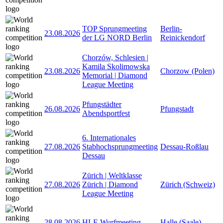
TOP Sprungmeeting
Berlin-
23.08.2026
der LG NORD Berlin
Reinickendorf
Chorzów, Schlesien |
Kamila Skolimowska
23.08.2026
Chorzow (Polen)
Memorial | Diamond
League Meeting
Pfungstädter
26.08.2026
Pfungstadt
Abendsportfest
6. Internationales
27.08.2026
Stabhochsprungmeeting
Dessau-Roßlau
Dessau
Zürich | Weltklasse
27.08.2026
Zürich | Diamond
Zürich (Schweiz)
League Meeting
28.08.2026
HLF-Wurfmeeting
Halle (Saale)