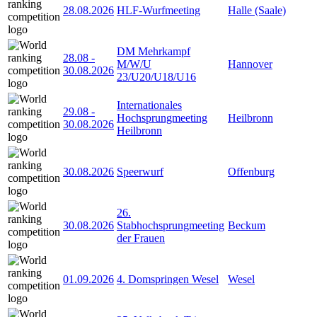
28.08.2026
HLF-Wurfmeeting
Halle (Saale)
DM Mehrkampf
28.08
-
M/W/U
Hannover
30.08.2026
23/U20/U18/U16
Internationales
29.08
-
Hochsprungmeeting
Heilbronn
30.08.2026
Heilbronn
30.08.2026
Speerwurf
Offenburg
26.
30.08.2026
Stabhochsprungmeeting
Beckum
der Frauen
01.09.2026
4. Domspringen Wesel
Wesel