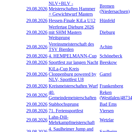
NLV+BLV -
Bremen
29.08.2026
Meisterschaften Hammer
(Niedersachsen)
+ Gewichtwurf Masters
29.08.2026
Hessen-Finale KiLa U12
Hünfeld
Werfertag Dieburg 2026
29.08.2026
mit SHM Masters
Dieburg
Weitsprung
Vereinsmeisterschaft des
29.08.2026
Achim
TSV Bierden
29.08.2026
4. HEMPELMANN-Cup
Schönebeck
29.08.2026
Sportfest zur langen Nacht
Beeskow
KiLa-Cup Kreis
29.08.2026
Cloppenburg powered by
Garrel
NLV, Sportfest U8
29.08.2026
Kreismeisterschaften Wurf
Frankenberg
40.
Reken
29.08.2026
Gemeindemeisterschaften
(Westfalen/48734
29.08.2026
Stabhochsprung
Bad Ems
29.08.2026
71. Feriensportfest
Viersen
Lahn-Dill-
29.08.2026
Wetzlar
Mehrkampfmeisterschaft
4. Saulheimer Jump and
29.08.2026
Saulheim