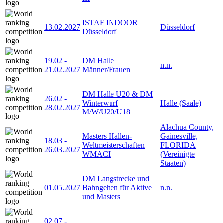
ISTAF INDOOR
13.02.2027
Düsseldorf
Düsseldorf
19.02
-
DM Halle
n.n.
21.02.2027
Männer/Frauen
DM Halle U20 & DM
26.02
-
Winterwurf
Halle (Saale)
28.02.2027
M/W/U20/U18
Alachua County,
Masters Hallen-
Gainesville,
18.03
-
Weltmeisterschaften
FLORIDA
26.03.2027
WMACI
(Vereinigte
Staaten)
DM Langstrecke und
01.05.2027
Bahngehen für Aktive
n.n.
und Masters
02.07
-