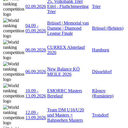
25. Volksbank Trier
02.09.2026
Eifel - Flutlichtmeeting
Trier
Trier
Brüssel | Memorial van
04.09
-
Damme | Diamond
Brüssel (Belgien)
05.09.2026
League Finale
CURREX Alsterlauf
06.09.2026
Hamburg
2026
New Balance KÖ
06.09.2026
Düsseldorf
MEILE 2026
10.09
-
EMORRC Masters
Râșnov
13.09.2026
Berglauf
(Rumänien)
Team DM U16/U20
12.09
-
und Masters +
Troisdorf
13.09.2026
Bahngehen Masters