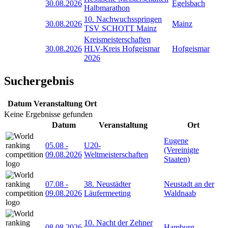
30.08.2026
Egelsbach
Halbmarathon
10. Nachwuchsspringen
30.08.2026
Mainz
TSV SCHOTT Mainz
Kreismeisterschaften
30.08.2026
HLV-Kreis Hofgeismar
Hofgeismar
2026
Suchergebnis
Datum
Veranstaltung
Ort
Keine Ergebnisse gefunden
Datum
Veranstaltung
Ort
Eugene
05.08
-
U20-
(Vereinigte
09.08.2026
Weltmeisterschaften
Staaten)
07.08
-
38. Neustädter
Neustadt an der
09.08.2026
Läufermeeting
Waldnaab
10. Nacht der Zehner
08.08.2026
Hamburg