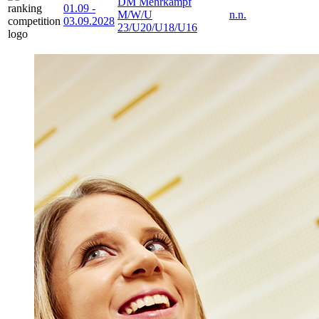
DM Mehrkampf
01.09
-
M/W/U
n.n.
03.09.2028
23/U20/U18/U16