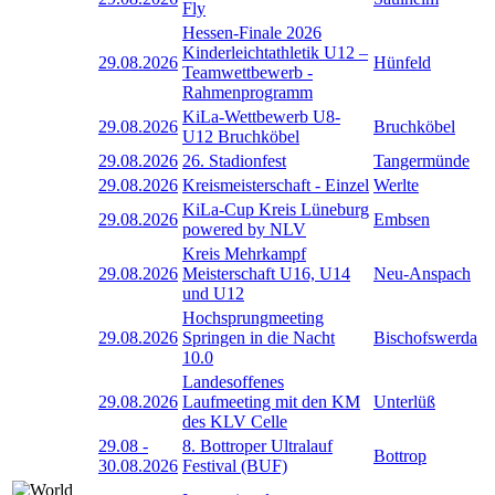
Fly
Hessen-Finale 2026
Kinderleichtathletik U12 –
29.08.2026
Hünfeld
Teamwettbewerb -
Rahmenprogramm
KiLa-Wettbewerb U8-
29.08.2026
Bruchköbel
U12 Bruchköbel
29.08.2026
26. Stadionfest
Tangermünde
29.08.2026
Kreismeisterschaft - Einzel
Werlte
KiLa-Cup Kreis Lüneburg
29.08.2026
Embsen
powered by NLV
Kreis Mehrkampf
29.08.2026
Meisterschaft U16, U14
Neu-Anspach
und U12
Hochsprungmeeting
29.08.2026
Springen in die Nacht
Bischofswerda
10.0
Landesoffenes
29.08.2026
Laufmeeting mit den KM
Unterlüß
des KLV Celle
29.08
-
8. Bottroper Ultralauf
Bottrop
30.08.2026
Festival (BUF)