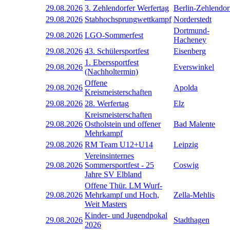
29.08.2026
3. Zehlendorfer Werfertag
Berlin-Zehlendor
29.08.2026
Stabhochsprungwettkampf
Norderstedt
Dortmund-
29.08.2026
LGO-Sommerfest
Hacheney
29.08.2026
43. Schülersportfest
Eisenberg
1. Eberssportfest
29.08.2026
Everswinkel
(Nachholtermin)
Offene
29.08.2026
Apolda
Kreismeisterschaften
29.08.2026
28. Werfertag
Elz
Kreismeisterschaften
29.08.2026
Ostholstein und offener
Bad Malente
Mehrkampf
29.08.2026
RM Team U12+U14
Leipzig
Vereinsinternes
29.08.2026
Sommersportfest - 25
Coswig
Jahre SV Elbland
Offene Thür. LM Wurf-
29.08.2026
Mehrkampf und Hoch,
Zella-Mehlis
Weit Masters
Kinder- und Jugendpokal
29.08.2026
Stadthagen
2026