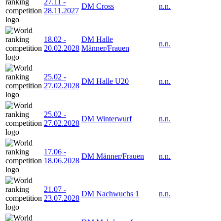
27.11
-
DM Cross
n.n.
28.11.2027
18.02
-
DM Halle
n.n.
20.02.2028
Männer/Frauen
25.02
-
DM Halle U20
n.n.
27.02.2028
25.02
-
DM Winterwurf
n.n.
27.02.2028
17.06
-
DM Männer/Frauen
n.n.
18.06.2028
21.07
-
DM Nachwuchs 1
n.n.
23.07.2028