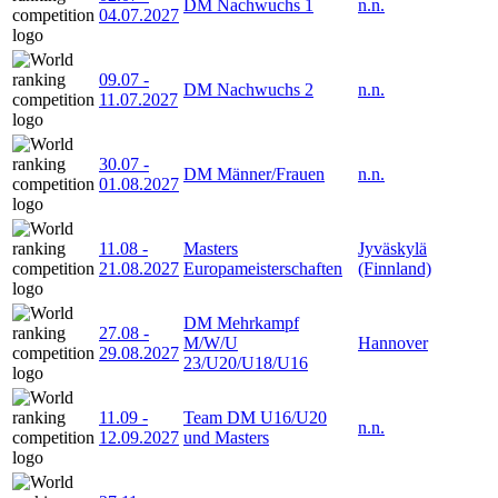
DM Nachwuchs 1
n.n.
04.07.2027
09.07
-
DM Nachwuchs 2
n.n.
11.07.2027
30.07
-
DM Männer/Frauen
n.n.
01.08.2027
11.08
-
Masters
Jyväskylä
21.08.2027
Europameisterschaften
(Finnland)
DM Mehrkampf
27.08
-
M/W/U
Hannover
29.08.2027
23/U20/U18/U16
11.09
-
Team DM U16/U20
n.n.
12.09.2027
und Masters