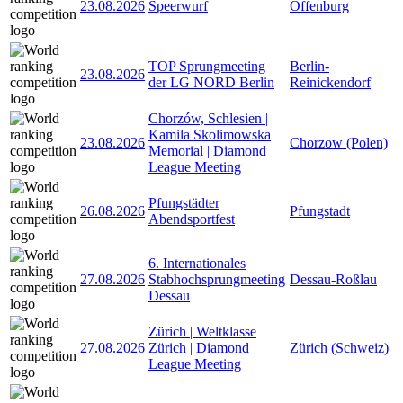
23.08.2026
Speerwurf
Offenburg
TOP Sprungmeeting
Berlin-
23.08.2026
der LG NORD Berlin
Reinickendorf
Chorzów, Schlesien |
Kamila Skolimowska
23.08.2026
Chorzow (Polen)
Memorial | Diamond
League Meeting
Pfungstädter
26.08.2026
Pfungstadt
Abendsportfest
6. Internationales
27.08.2026
Stabhochsprungmeeting
Dessau-Roßlau
Dessau
Zürich | Weltklasse
27.08.2026
Zürich | Diamond
Zürich (Schweiz)
League Meeting