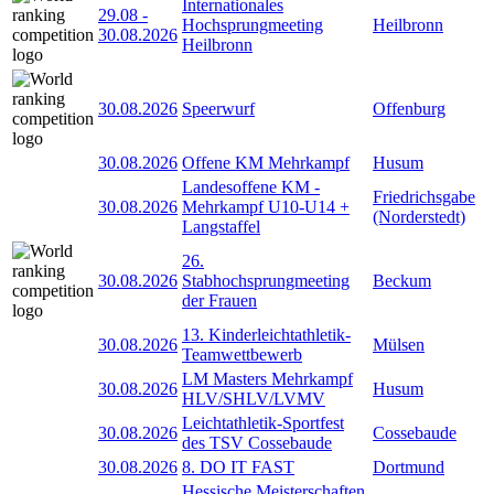
Internationales
29.08
-
Hochsprungmeeting
Heilbronn
30.08.2026
Heilbronn
30.08.2026
Speerwurf
Offenburg
30.08.2026
Offene KM Mehrkampf
Husum
Landesoffene KM -
Friedrichsgabe
30.08.2026
Mehrkampf U10-U14 +
(Norderstedt)
Langstaffel
26.
30.08.2026
Stabhochsprungmeeting
Beckum
der Frauen
13. Kinderleichtathletik-
30.08.2026
Mülsen
Teamwettbewerb
LM Masters Mehrkampf
30.08.2026
Husum
HLV/SHLV/LVMV
Leichtathletik-Sportfest
30.08.2026
Cossebaude
des TSV Cossebaude
30.08.2026
8. DO IT FAST
Dortmund
Hessische Meisterschaften