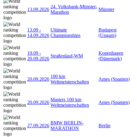
24. Volksbank-Münster-
13.09.2026
Münster
Marathon
13.09
-
Ultimate
Budapest
14.09.2026
Championships
(Ungarn)
19.09
-
Kopenhagen
Straßenlauf-WM
20.09.2026
(Dänemark)
100 km
20.09.2026
Ames (Spanien)
Weltmeisterschaften
Masters 100 km
20.09.2026
Ames (Spanien)
Weltmeisterschaften
BMW BERLIN-
27.09.2026
Berlin
MARATHON