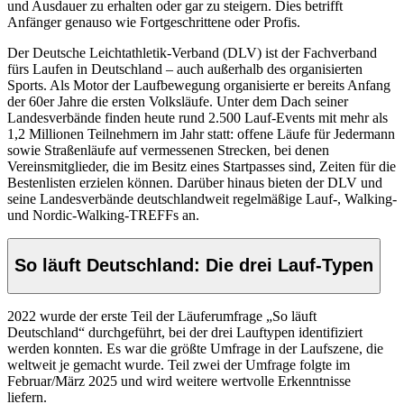
und Ausdauer zu erhalten oder gar zu steigern. Dies betrifft
Anfänger genauso wie Fortgeschrittene oder Profis.
Der Deutsche Leichtathletik-Verband (DLV) ist der Fachverband
fürs Laufen in Deutschland – auch außerhalb des organisierten
Sports. Als Motor der Laufbewegung organisierte er bereits Anfang
der 60er Jahre die ersten Volksläufe. Unter dem Dach seiner
Landesverbände finden heute rund 2.500 Lauf-Events mit mehr als
1,2 Millionen Teilnehmern im Jahr statt: offene Läufe für Jedermann
sowie Straßenläufe auf vermessenen Strecken, bei denen
Vereinsmitglieder, die im Besitz eines Startpasses sind, Zeiten für die
Bestenlisten erzielen können. Darüber hinaus bieten der DLV und
seine Landesverbände deutschlandweit regelmäßige Lauf-, Walking-
und Nordic-Walking-TREFFs an.
So läuft Deutschland: Die drei Lauf-Typen
2022 wurde der erste Teil der Läuferumfrage „So läuft
Deutschland“ durchgeführt, bei der drei Lauftypen identifiziert
werden konnten. Es war die größte Umfrage in der Laufszene, die
weltweit je gemacht wurde. Teil zwei der Umfrage folgte im
Februar/März 2025 und wird weitere wertvolle Erkenntnisse
liefern.