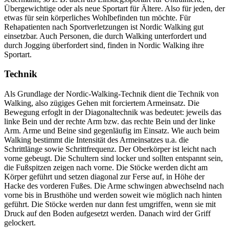
Übergewichtige oder als neue Sportart für Ältere. Also für jeden, der
etwas für sein körperliches Wohlbefinden tun möchte. Für
Rehapatienten nach Sportverletzungen ist Nordic Walking gut
einsetzbar. Auch Personen, die durch Walking unterfordert und
durch Jogging überfordert sind, finden in Nordic Walking ihre
Sportart.
Technik
Als Grundlage der Nordic-Walking-Technik dient die Technik von
Walking, also zügiges Gehen mit forciertem Armeinsatz. Die
Bewegung erfoglt in der Diagonaltechnik was bedeutet: jeweils das
linke Bein und der rechte Arm bzw. das rechte Bein und der linke
Arm. Arme und Beine sind gegenläufig im Einsatz. Wie auch beim
Walking bestimmt die Intensität des Armeinsatzes u.a. die
Schrittlänge sowie Schrittfrequenz. Der Oberkörper ist leicht nach
vorne gebeugt. Die Schultern sind locker und sollten entspannt sein,
die Fußspitzen zeigen nach vorne. Die Stöcke werden dicht am
Körper geführt und setzen diagonal zur Ferse auf, in Höhe der
Hacke des vorderen Fußes. Die Arme schwingen abwechselnd nach
vorne bis in Brusthöhe und werden soweit wie möglich nach hinten
geführt. Die Stöcke werden nur dann fest umgriffen, wenn sie mit
Druck auf den Boden aufgesetzt werden. Danach wird der Griff
gelockert.