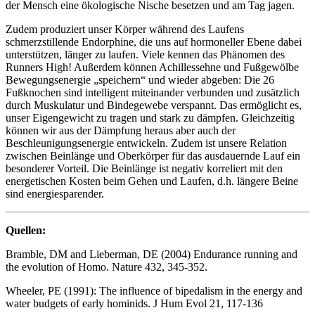
der Mensch eine ökologische Nische besetzen und am Tag jagen.
Zudem produziert unser Körper während des Laufens
schmerzstillende Endorphine, die uns auf hormoneller Ebene dabei
unterstützen, länger zu laufen. Viele kennen das Phänomen des
Runners High! Außerdem können Achillessehne und Fußgewölbe
Bewegungsenergie „speichern“ und wieder abgeben: Die 26
Fußknochen sind intelligent miteinander verbunden und zusätzlich
durch Muskulatur und Bindegewebe verspannt. Das ermöglicht es,
unser Eigengewicht zu tragen und stark zu dämpfen. Gleichzeitig
können wir aus der Dämpfung heraus aber auch der
Beschleunigungsenergie entwickeln. Zudem ist unsere Relation
zwischen Beinlänge und Oberkörper für das ausdauernde Lauf ein
besonderer Vorteil. Die Beinlänge ist negativ korreliert mit den
energetischen Kosten beim Gehen und Laufen, d.h. längere Beine
sind energiesparender.
Quellen:
Bramble, DM and Lieberman, DE (2004) Endurance running and
the evolution of Homo. Nature 432, 345-352.
Wheeler, PE (1991): The influence of bipedalism in the energy and
water budgets of early hominids. J Hum Evol 21, 117-136