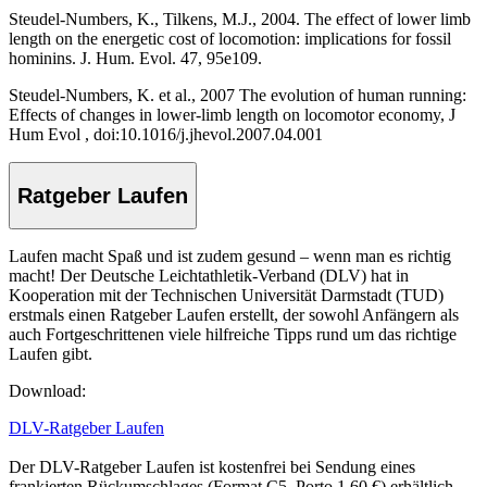
Steudel-Numbers, K., Tilkens, M.J., 2004. The effect of lower limb
length on the energetic cost of locomotion: implications for fossil
hominins. J. Hum. Evol. 47, 95e109.
Steudel-Numbers, K. et al., 2007 The evolution of human running:
Effects of changes in lower-limb length on locomotor economy, J
Hum Evol , doi:10.1016/j.jhevol.2007.04.001
Ratgeber Laufen
Laufen macht Spaß und ist zudem gesund – wenn man es richtig
macht! Der Deutsche Leichtathletik-Verband (DLV) hat in
Kooperation mit der Technischen Universität Darmstadt (TUD)
erstmals einen Ratgeber Laufen erstellt, der sowohl Anfängern als
auch Fortgeschrittenen viele hilfreiche Tipps rund um das richtige
Laufen gibt.
Download:
DLV-Ratgeber Laufen
Der DLV-Ratgeber Laufen ist kostenfrei bei Sendung eines
frankierten Rückumschlages (Format C5, Porto 1,60 €) erhältlich