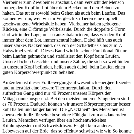
Vierbeiner zum Zweibeiner anschaut, dann versucht der Mensch
immer, den Kopf im Lot über dem Becken und den Beinen zu
halten. Das tut er sowohl beim Gehen als auch beim Laufen. Das
können wir nur, weil wir im Vergleich zu Tieren eine doppelt
geschwungene Wirbelsäule haben. Vierbeiner haben gebogene
Rücken, eine C-förmige Wirbelsäule. Durch die doppelte S-Form
sind wir in der Lage, uns so auszubalancieren, dass wir den Kopf
immer über dem Lot, immer zentral halten. Dabei hilft uns auch
unser starkes Nackenband, das von der Schädelbasis bis zum 7.
Halswirbel verläuft. Dieses Band wird in seiner Funktionalität nur
beim Laufen gebraucht und stabilisiert den Kopf beim Laufen.
Unsere flachen Gesichter und unsere Zähne, die sich so weit hinten
in unserem Kopf befinden, helfen auch dabei, beim Laufen einen
guten Körperschwerpunkt zu behalten.
Außerdem ist dieser Fortbewegungsstil wesentlich energieeffizienter
und unterstützt eine bessere Thermoregulation. Durch den
aufrechten Gang sind nur 40 Prozent unseres Körpers der
Mittagssonne ausgesetzt. Bei den meisten anderen Säugetieren sind
es 70 Prozent. Dadurch können wir unsere Körpertemperatur besser
kühl halten und länger laufen. Die „Nacktheit“ des Menschen ist
ebenso ein Indiz für seine besondere Fähigkeit zum ausdauernden
Laufen. Menschen verfügen über ein hochentwickeltes
Kühlungssystem mit Schweißdrüsen. Es gibt kein anderes
Lebewesen auf der Erde, das so effektiv schwitzt wie wir. So konnte