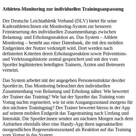
Athleten-Monitoring zur individuellen Trainingsanpassung
Der Deutsche Leichtathletik Verband (DLV) bietet für seine
Kaderathleten:Innen ein Monitoring-System zur besseren
Feinsteuerung des individuellen Zusammenhangs zwischen
Belastung- und Erholungsreaktion an. Das System – Athlete
Monitoring – besteht aus einer Datenbank, die mit den mobilen
Endgeräten der Nutzer verknüpft wird. Dort werden nach
definierten Kriterien deren Erholungsreaktion sowie Präventions-
und Verletzungshistorie zentral gespeichert und mit den vom
Sportler legitimierten beteiligten Trainern, Ärzten und Betreuern
vernetzt.
Das System arbeitet mit der angegeben Personenstruktur des/der
Sportler:in. Das Monitoring beleuchtet den individuellen
Zusammenhang von Belastung und Erholung näher. Wie bewertet
der Trainer das Training? Wie hat der Sportler das Training vom
Vortag nachts regeneriert, wie ist sein Ausgangszustand morgens für
den nächsten Trainingstag? Der Trainer bewertet hierzu in der App
auf seinem mobilen Endgerät das Tagestraining nach Umfang und
Intensität. Die Sportler:innen senden am nächsten Morgen nach dem
Aufstehen ebenfalls über eine Handy-App ihren tagesaktuellen
morgendlichen Regenerationszustand als Reaktion auf das Training
vom Vortag in das System.