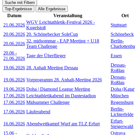
Suche mit Filtern
Top-Ergebnisse
Alle Ergebnisse
Datum
Veranstaltung
Ort
WGV Leichtathletik-Festival 2026 -
21.06.2026
Stuttgart
Kugelstoß
20.06.2026
20. Schönebecker SoleCup
Schönebeck
32. midsommar - EAP Meeting + U18
Berlin-
20.06.2026
Team Challenge
Charlottenb
20.06
-
Tage der Überflieger
Essen
21.06.2026
Dessau-
19.06.2026
28. Anhalt Meeting Dessau
Roßlau
Dessau-
19.06.2026
Vorprogramm 28. Anhalt-Meeting 2026
Roßlau
19.06.2026
Doha | Diamond League Meeting
Doha (Katar
17.06.2026
Leichtathletikabend im Dantestadion
München
17.06.2026
Midsummer Challenge
Regensburg
Berlin-
17.06.2026
Läuferabend
Lichterfelde
Erfurt-
16.06.2026
Abendwettkampf Wurf am TLZ Erfurt
Steigerwald
15.06
-
Ostrava