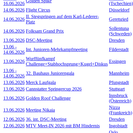
Golden Spike
16.06.2026
(Tschechien)
14.06.2026
Flight Circus
Düsseldorf
II. Stegspringen auf dem Karl-Lederer-
14.06.2026
Geretsried
Platz
Sollentuna
14.06.2026
Folksam Grand Prix
(Schweden)
13.06.2026
DSC-Meeting
Dresden
13.06
-
Int. Junioren-Mehrkampfmeeting
Filderstadt
14.06.2026
Wurffünfkampf
13.06.2026
Essingen
Challenge+Stabhochsprung+Kugel+Diskus
13.06
-
32. Bauhaus Juniorengala
Mannheim
14.06.2026
13.06.2026
Merck Laufgala
Pfungstadt
13.06.2026
Cannstatter Springercup 2026
Stuttgart
Innsbruck
13.06.2026
Golden Roof Challenge
(Österreich)
Nizza
13.06.2026
Meeting Nikaia
(Frankreich)
12.06.2026
36. int. DSC-Meeting
Dresden
12.06.2026
MTV Meet-IN 2026 mit BM Hindernis
Ingolstadt
Oslo