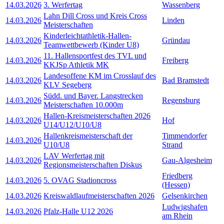
14.03.2026
3. Werfertag
Wassenberg
Lahn Dill Cross und Kreis Cross
14.03.2026
Linden
Meisterschaften
Kinderleichtathletik-Hallen-
14.03.2026
Gründau
Teamwettbewerb (Kinder U8)
11. Hallensportfest des TVL und
14.03.2026
Freiberg
KKJSp Athletik MK
Landesoffene KM im Crosslauf des
14.03.2026
Bad Bramstedt
KLV Segeberg
Südd. und Bayer. Langstrecken
14.03.2026
Regensburg
Meisterschaften 10.000m
Hallen-Kreismeisterschaften 2026
14.03.2026
Hof
U14/U12/U10/U8
Hallenkreismeisterschaft der
Timmendorfer
14.03.2026
U10/U8
Strand
LAV Werfertag mit
14.03.2026
Gau-Algesheim
Regionsmeisterschaften Diskus
Friedberg
14.03.2026
5. OVAG Stadioncross
(Hessen)
14.03.2026
Kreiswaldlaufmeisterschaften 2026
Gelsenkirchen
Ludwigshafen
14.03.2026
Pfalz-Halle U12 2026
am Rhein