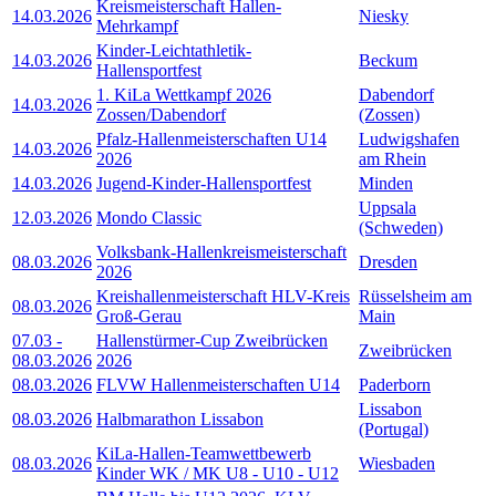
Kreismeisterschaft Hallen-
14.03.2026
Niesky
Mehrkampf
Kinder-Leichtathletik-
14.03.2026
Beckum
Hallensportfest
1. KiLa Wettkampf 2026
Dabendorf
14.03.2026
Zossen/Dabendorf
(Zossen)
Pfalz-Hallenmeisterschaften U14
Ludwigshafen
14.03.2026
2026
am Rhein
14.03.2026
Jugend-Kinder-Hallensportfest
Minden
Uppsala
12.03.2026
Mondo Classic
(Schweden)
Volksbank-Hallenkreismeisterschaft
08.03.2026
Dresden
2026
Kreishallenmeisterschaft HLV-Kreis
Rüsselsheim am
08.03.2026
Groß-Gerau
Main
07.03
-
Hallenstürmer-Cup Zweibrücken
Zweibrücken
08.03.2026
2026
08.03.2026
FLVW Hallenmeisterschaften U14
Paderborn
Lissabon
08.03.2026
Halbmarathon Lissabon
(Portugal)
KiLa-Hallen-Teamwettbewerb
08.03.2026
Wiesbaden
Kinder WK / MK U8 - U10 - U12