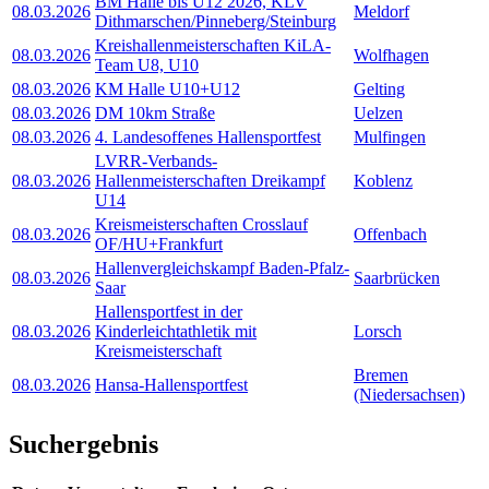
BM Halle bis U12 2026, KLV
08.03.2026
Meldorf
Dithmarschen/Pinneberg/Steinburg
Kreishallenmeisterschaften KiLA-
08.03.2026
Wolfhagen
Team U8, U10
08.03.2026
KM Halle U10+U12
Gelting
08.03.2026
DM 10km Straße
Uelzen
08.03.2026
4. Landesoffenes Hallensportfest
Mulfingen
LVRR-Verbands-
08.03.2026
Hallenmeisterschaften Dreikampf
Koblenz
U14
Kreismeisterschaften Crosslauf
08.03.2026
Offenbach
OF/HU+Frankfurt
Hallenvergleichskampf Baden-Pfalz-
08.03.2026
Saarbrücken
Saar
Hallensportfest in der
08.03.2026
Kinderleichtathletik mit
Lorsch
Kreismeisterschaft
Bremen
08.03.2026
Hansa-Hallensportfest
(Niedersachsen)
Suchergebnis