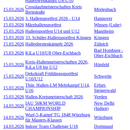
Hallenwettkampf U8-U10
Crosslaufmeisterschaften Kreis
15.03.2026
Mörlenbach
Bergstraße
15.03.2026
3. Hallensportfest 2026 - U14
Hannover
15.03.2026
Märzhallensportfest
Winsen (Luhe)
15.03.2026
Hallensportfest U14 und U12
Mannheim
15.03.2026
33. Schüler-Hallensportfest Köngen
Köngen
15.03.2026
Hallenbestenkämpfe 2026
Zülpich
Bad Homburg -
15.03.2026
KiLa U10/U8 Ober-Eschbach
Ober-Eschbach
Kreis-Hallenmeisterschaften 2026,
15.03.2026
Hünfeld
KiLa U8 bis U12
Oekokraft Frühlingssportfest
15.03.2026
Schwerin
U10/U12
Thür. Hallen-LM Mehrkampf U14,
Erfurt-
15.03.2026
U16
Steigerwald
15.03.2026
Hallen-Kreismeisterschaft 2026
Verden
IAU 50KM WORLD
New Delhi
14.03.2026
CHAMPIONSHIP
(Indien)
Wurf-5-Kampf TG 1848 Würzburg
14.03.2026
Würzburg
für Masters-Klassen
14.03.2026
Indoor Team Challenge U18
Dortmund