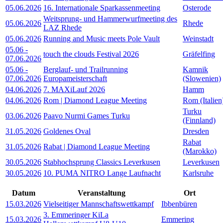
05.06.2026
16. Internationale Sparkassenmeeting
Osterode
Weitsprung- und Hammerwurfmeeting des
05.06.2026
Rhede
LAZ Rhede
05.06.2026
Running and Music meets Pole Vault
Weinstadt
05.06
-
touch the clouds Festival 2026
Gräfelfing
07.06.2026
05.06
-
Berglauf- und Trailrunning
Kamnik
07.06.2026
Europameisterschaft
(Slowenien)
04.06.2026
7. MAXiLauf 2026
Hamm
04.06.2026
Rom | Diamond League Meeting
Rom (Italien
Turku
03.06.2026
Paavo Nurmi Games Turku
(Finnland)
31.05.2026
Goldenes Oval
Dresden
Rabat
31.05.2026
Rabat | Diamond League Meeting
(Marokko)
30.05.2026
Stabhochsprung Classics Leverkusen
Leverkusen
30.05.2026
10. PUMA NITRO Lange Laufnacht
Karlsruhe
Datum
Veranstaltung
Ort
15.03.2026
Vielseitiger Mannschaftswettkampf
Ibbenbüren
3. Emmeringer KiLa
15.03.2026
Emmering