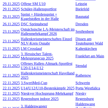
29.11.2025
Offene SM U10
Leipzig
29.11.2025
Schüler-Hallensportfest
Bielefeld
Sprint + Hürdensprint +
29.11.2025
Baunatal
Kugelstoßen in der Halle
26.11.2025
DSC Sprintabend
Dresden
Ostsächsische LA-Meisterschaft im
23.11.2025
Senftenberg
Hallenmehrkampf 2026
Hallenkreismeisterschaften Einzel
Dissen am
23.11.2025
NLV-Kreis Osnabr
Teutoburger Wald
23.11.2025
LM Crosslauf
Kaltenkirchen
3. Hessischer Talent-
22.11.2025
Frankfurt am Main
Mehrsprungcup 2025
Offenes Hallen-Altmark-Sportfest
22.11.2025
Stendal
U20-U14-U12
Hallenkreismeisterschaft Havelland
22.11.2025
Rathenow
2025
22.11.2025
3.SweriMed-Cup
Schwerin
22.11.2025
U14/U12/U10-Bestenkämpfe 2025
Porta Westfalica
22.11.2025
Nieskyer Hochsprung-Mehrkampf
Niesky
22.11.2025
Regensburg indoor 2025
Regensburg
Haldenwang
3. Haldenwanger