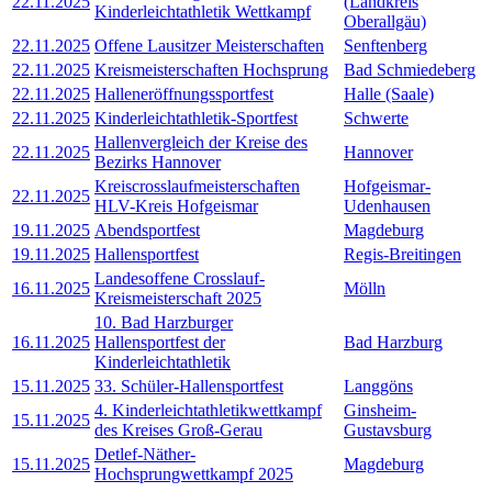
22.11.2025
(Landkreis
Kinderleichtathletik Wettkampf
Oberallgäu)
22.11.2025
Offene Lausitzer Meisterschaften
Senftenberg
22.11.2025
Kreismeisterschaften Hochsprung
Bad Schmiedeberg
22.11.2025
Halleneröffnungssportfest
Halle (Saale)
22.11.2025
Kinderleichtathletik-Sportfest
Schwerte
Hallenvergleich der Kreise des
22.11.2025
Hannover
Bezirks Hannover
Kreiscrosslaufmeisterschaften
Hofgeismar-
22.11.2025
HLV-Kreis Hofgeismar
Udenhausen
19.11.2025
Abendsportfest
Magdeburg
19.11.2025
Hallensportfest
Regis-Breitingen
Landesoffene Crosslauf-
16.11.2025
Mölln
Kreismeisterschaft 2025
10. Bad Harzburger
16.11.2025
Hallensportfest der
Bad Harzburg
Kinderleichtathletik
15.11.2025
33. Schüler-Hallensportfest
Langgöns
4. Kinderleichtathletikwettkampf
Ginsheim-
15.11.2025
des Kreises Groß-Gerau
Gustavsburg
Detlef-Näther-
15.11.2025
Magdeburg
Hochsprungwettkampf 2025