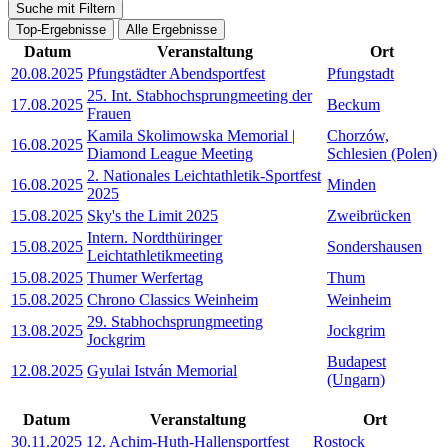
Suche mit Filtern
Top-Ergebnisse
Alle Ergebnisse
Datum
Veranstaltung
Ort
20.08.2025
Pfungstädter Abendsportfest
Pfungstadt
25. Int. Stabhochsprungmeeting der
17.08.2025
Beckum
Frauen
Kamila Skolimowska Memorial |
Chorzów,
16.08.2025
Diamond League Meeting
Schlesien (Polen)
2. Nationales Leichtathletik-Sportfest
16.08.2025
Minden
2025
15.08.2025
Sky's the Limit 2025
Zweibrücken
Intern. Nordthüringer
15.08.2025
Sondershausen
Leichtathletikmeeting
15.08.2025
Thumer Werfertag
Thum
15.08.2025
Chrono Classics Weinheim
Weinheim
29. Stabhochsprungmeeting
13.08.2025
Jockgrim
Jockgrim
Budapest
12.08.2025
Gyulai István Memorial
(Ungarn)
Datum
Veranstaltung
Ort
30.11.2025
12. Achim-Huth-Hallensportfest
Rostock