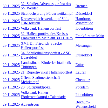
32. Schüler-Adventssportfest des
30.11.2025
Bremen
SV Werder
30.11.2025
Stabhochsprung Förderwettkampf
Düsseldorf
Kreisvergleichswettkampf Süd-
Hamburg-
30.11.2025
Ost-Holstein
Winterhude
30.11.2025
Volksbank Hallensportfest
Ibbenbüren
32. Hallensportfest des Kreises
30.11.2025
Frankfurt am Main
Frankfurt am Main am 30.11.2025
XVI. Dr. Friedrich-Stracke-
29.11.2025
Melsungen
Hallensportfest
34. Schülerhallensportfest - ASC
29.11.2025
Düsseldorf
Düsseldorf
Landesfinale Kinderleichtathletik
29.11.2025
Erfurt
Thüringen
29.11.2025
21. Rupertiwinkel Hallensportfest
Laufen
Offene Stadtmeisterschaft
29.11.2025
Chemnitz
Mehrkampf
29.11.2025
20. Stützpunktpokal
Potsdam
Volksbank Hallen-
29.11.2025
Ibbenbüren
Förderwettkampf / Talentiade
Bochum-
29.11.2025
Adventscup
Wattenscheid