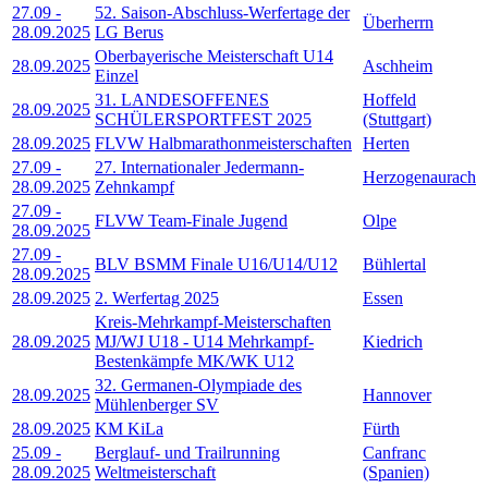
27.09
-
52. Saison-Abschluss-Werfertage der
Überherrn
28.09.2025
LG Berus
Oberbayerische Meisterschaft U14
28.09.2025
Aschheim
Einzel
31. LANDESOFFENES
Hoffeld
28.09.2025
SCHÜLERSPORTFEST 2025
(Stuttgart)
28.09.2025
FLVW Halbmarathonmeisterschaften
Herten
27.09
-
27. Internationaler Jedermann-
Herzogenaurach
28.09.2025
Zehnkampf
27.09
-
FLVW Team-Finale Jugend
Olpe
28.09.2025
27.09
-
BLV BSMM Finale U16/U14/U12
Bühlertal
28.09.2025
28.09.2025
2. Werfertag 2025
Essen
Kreis-Mehrkampf-Meisterschaften
28.09.2025
MJ/WJ U18 - U14 Mehrkampf-
Kiedrich
Bestenkämpfe MK/WK U12
32. Germanen-Olympiade des
28.09.2025
Hannover
Mühlenberger SV
28.09.2025
KM KiLa
Fürth
25.09
-
Berglauf- und Trailrunning
Canfranc
28.09.2025
Weltmeisterschaft
(Spanien)