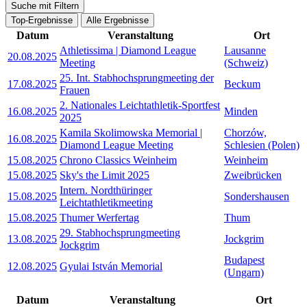
Suche mit Filtern
Top-Ergebnisse
Alle Ergebnisse
Datum
Veranstaltung
Ort
Athletissima | Diamond League
Lausanne
20.08.2025
Meeting
(Schweiz)
25. Int. Stabhochsprungmeeting der
17.08.2025
Beckum
Frauen
2. Nationales Leichtathletik-Sportfest
16.08.2025
Minden
2025
Kamila Skolimowska Memorial |
Chorzów,
16.08.2025
Diamond League Meeting
Schlesien (Polen)
15.08.2025
Chrono Classics Weinheim
Weinheim
15.08.2025
Sky's the Limit 2025
Zweibrücken
Intern. Nordthüringer
15.08.2025
Sondershausen
Leichtathletikmeeting
15.08.2025
Thumer Werfertag
Thum
29. Stabhochsprungmeeting
13.08.2025
Jockgrim
Jockgrim
Budapest
12.08.2025
Gyulai István Memorial
(Ungarn)
Datum
Veranstaltung
Ort