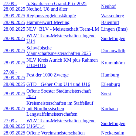
27.09
-
5. Sparkassen Grand-Prix 2025
Neuhof
28.09.2025
Neuhof, U8 und älter
28.09.2025
Regionsvergleichskämpfe
Wassenberg
28.09.2025
Hammerwurf-Meeting
Baienfurt
28.09.2025
NLV+BLV - Meisterschaft Team-LM
Lingen (Ems)
WLV Team-Meisterschaften Jugend
28.09.2025
Sindelfingen
U14
Schwäbische
28.09.2025
Donauwörth
Mannschaftsmeisterschaften 2025
NLV Kreis Aurich KM plus Rahmen
28.09.2025
Krummhörn
U14+U16
27.09
-
Fest der 1000 Zwerge
Hamburg
28.09.2025
28.09.2025
GTD - Geher-Cup U14 und U16
Eilenburg
Offene Soester Stadtmeisterschaft
28.09.2025
Soest
2025
Kreismeisterschaften im Staffellauf
28.09.2025
mit Nordhessischen
Korbach
Langstaffelmeisterschaften
27.09
-
WLV Team-Meisterschaften Jugend
Sindelfingen
28.09.2025
U16/U14
28.09.2025
Offene Vereinsmeisterschaften
Neckarsulm