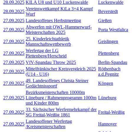
28.09.2025
KILA U8 und U10 Luckenwalde
Luckenwalde
Vereinswettkampf KiLa 3+4 Kampf
28.09.2025
Beverstedt
Wurf
27.09.2025
Landesoffenes Herbstmeeting
Gießen
Abwerfen mit OWL-Hammerwurf-
27.09.2025
Porta Westfalica
Meisterschaften 2025
25. Kinderleichtathletik
27.09.2025
Geislingen
Mannschaftswettbewerb
Werfertag der LG
27.09.2025
Plettenberg
Plettenberg/Herscheid
27.09.2025
VfV-Spandau Throw 2025
Berlin-Spandau
Mittelfränkischer Kreisvergleich 2025
Röthenbach
27.09.2025
(U14 - U16)
a.d.Pegnitz
49. Landesoffenes Christa Steiner
27.09.2025
Köngen
Gedächtnissportf
Bezirksmeisterschaften 10000m
27.09.2025
Lüneburg / Rahmenprogramm 1000m
Lüneburg
und Kinder 800m
33. Sächsischer Werfermehrkampf der
27.09.2025
Freital-Weißig
SG Freital-Weißig 1861
Landesoffener Werfertag
27.09.2025
Hannover
/Kreismeisterschaften