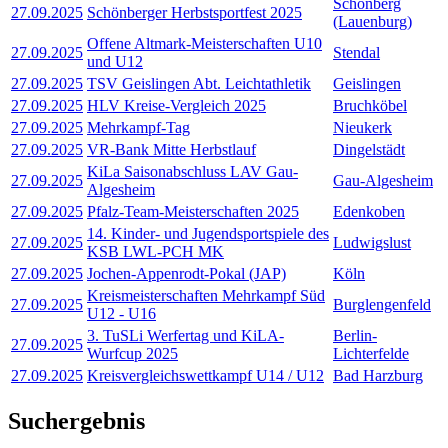
Schönberg
27.09.2025
Schönberger Herbstsportfest 2025
(Lauenburg)
Offene Altmark-Meisterschaften U10
27.09.2025
Stendal
und U12
27.09.2025
TSV Geislingen Abt. Leichtathletik
Geislingen
27.09.2025
HLV Kreise-Vergleich 2025
Bruchköbel
27.09.2025
Mehrkampf-Tag
Nieukerk
27.09.2025
VR-Bank Mitte Herbstlauf
Dingelstädt
KiLa Saisonabschluss LAV Gau-
27.09.2025
Gau-Algesheim
Algesheim
27.09.2025
Pfalz-Team-Meisterschaften 2025
Edenkoben
14. Kinder- und Jugendsportspiele des
27.09.2025
Ludwigslust
KSB LWL-PCH MK
27.09.2025
Jochen-Appenrodt-Pokal (JAP)
Köln
Kreismeisterschaften Mehrkampf Süd
27.09.2025
Burglengenfeld
U12 - U16
3. TuSLi Werfertag und KiLA-
Berlin-
27.09.2025
Wurfcup 2025
Lichterfelde
27.09.2025
Kreisvergleichswettkampf U14 / U12
Bad Harzburg
Suchergebnis